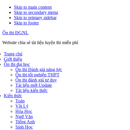
Skip to main content
Skip to secondary menu
Skip to primary sidebar
Skip to footer
Ôn thi ĐGNL
Website chia sẻ tài liệu luyện thi miễn phí
Trang chủ
Giới thiệu
Ôn thi đại học
Ôn thi Đánh giá năng lực
Ôn thi tốt nghiệp THPT
Ôn thi đánh giá tư duy
Tài liệu mới Update
Tài liệu kiến thức
Kiến thức
Toán
Vật Lý
Hóa Học
Ngữ Văn
Tiếng Anh
Sinh Học