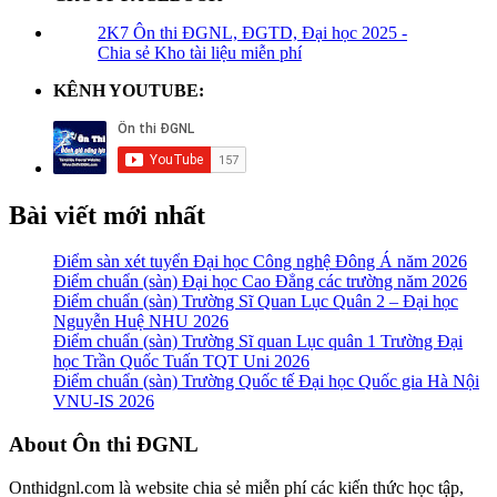
2K7 Ôn thi ĐGNL, ĐGTD, Đại học 2025 -
Chia sẻ Kho tài liệu miễn phí
KÊNH YOUTUBE:
Bài viết mới nhất
Điểm sàn xét tuyển Đại học Công nghệ Đông Á năm 2026
Điểm chuẩn (sàn) Đại học Cao Đẳng các trường năm 2026
Điểm chuẩn (sàn) Trường Sĩ Quan Lục Quân 2 – Đại học
Nguyễn Huệ NHU 2026
Điểm chuẩn (sàn) Trường Sĩ quan Lục quân 1 Trường Đại
học Trần Quốc Tuấn TQT Uni 2026
Điểm chuẩn (sàn) Trường Quốc tế Đại học Quốc gia Hà Nội
VNU-IS 2026
Footer
About Ôn thi ĐGNL
Onthidgnl.com là website chia sẻ miễn phí các kiến thức học tập,