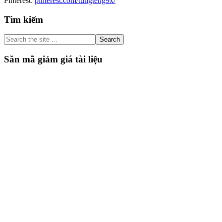
Pinterest:
pinterest.com/tungteng9x/
Primary
Tìm kiếm
Sidebar
Search
the
site
Săn mã giảm giá tài liệu
...