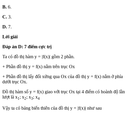
B.
6.
C.
3.
D.
7.
Lời giải
Đáp án D: 7 điểm cực trị
Ta có đồ thị hàm y = |f(x)| gồm 2 phần.
+ Phần đồ thị y = f(x) nằm trên trục Ox
+ Phần đồ thị lấy đối xứng qua Ox của đồ thị y = f(x) nằm ở phía
dưới trục Ox.
Đồ thị hàm số y = f(x) giao với trục Ox tại 4 điểm có hoành độ lần
lượt là x
; x
; x
; x
1
2
3
4
Vậy ta có bảng biến thiên của đồ thị y = |f(x)| như sau