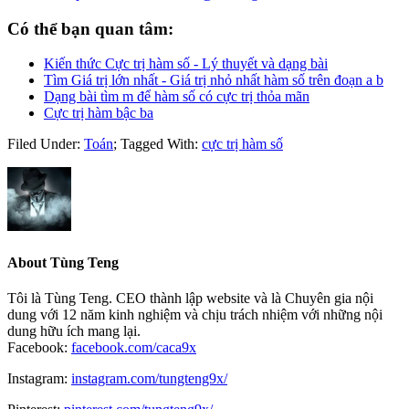
Có thể bạn quan tâm:
Kiến thức Cực trị hàm số - Lý thuyết và dạng bài
Tìm Giá trị lớn nhất - Giá trị nhỏ nhất hàm số trên đoạn a b
Dạng bài tìm m để hàm số có cực trị thỏa mãn
Cực trị hàm bậc ba
Filed Under:
Toán
;
Tagged With:
cực trị hàm số
About
Tùng Teng
Tôi là Tùng Teng. CEO thành lập website và là Chuyên gia nội
dung với 12 năm kinh nghiệm và chịu trách nhiệm với những nội
dung hữu ích mang lại.
Facebook:
facebook.com/caca9x
Instagram:
instagram.com/tungteng9x/