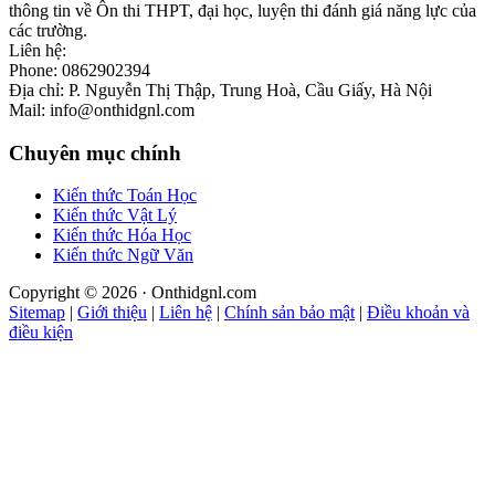
thông tin về Ôn thi THPT, đại học, luyện thi đánh giá năng lực của
các trường.
Liên hệ:
Phone: 0862902394
Địa chỉ: P. Nguyễn Thị Thập, Trung Hoà, Cầu Giấy, Hà Nội
Mail: info@onthidgnl.com
Chuyên mục chính
Kiến thức Toán Học
Kiến thức Vật Lý
Kiến thức Hóa Học
Kiến thức Ngữ Văn
Copyright © 2026 · Onthidgnl.com
Sitemap
|
Giới thiệu
|
Liên hệ
|
Chính sản bảo mật
|
Điều khoản và
điều kiện