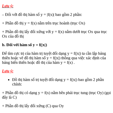
Lưu ý:
– Đối với đồ thị hàm số y = |f(x)| bao gồm 2 phần:
+ Phần đồ thị y = f(x) nằm trên trục hoành (trục Ox)
+ Phần đồ thị lấy đối xứng với y = f(x) nằm dưới trục Ox qua trục
Ox của đồ thị
b. Đối với hàm số y = f(|x|)
Để tìm cực trị của hàm trị tuyệt đối dạng y = f(|x|) ta cần lập bảng
thiên hoặc vẽ đồ thị hàm số y = f(|x|) thông qua việc xác định của
bảng biến thiên hoặc đồ thị của hàm y = f(x) .
Lưu ý:
Đồ thị hàm số trị tuyệt đối dạng y = f(|x|) bao gồm 2 phần
chính:
+ Phần đồ thị có dạng y = f(x) nằm bên phải trục tung (trục Oy) (gọi
đây là C)
+ Phần đồ thị lấy đối xứng (C) qua Oy