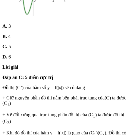
A.
3
B.
4
C.
5
D.
6
Lời giải
Đáp án C: 5 điểm cực trị
Đồ thị (C’) của hàm số y = f(|x|) sẽ có dạng
+ Giữ nguyên phần đồ thị nằm bên phải trục tung của(C) ta được
(C
)
1
+ Vẽ đối xứng qua trục tung phần đồ thị của (C
) ta được đồ thị
1
(C
)
2
+ Khi đó đồ thì của hàm y = f(|x|) là giao của (C
)(C
). Đồ thị có
1
2