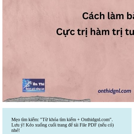
Mẹo tìm kiếm: "Từ khóa tìm kiếm + Onthidgnl.com".
Lưu ý! Kéo xuống cuối trang để tải File PDF (nếu có)
nhé!