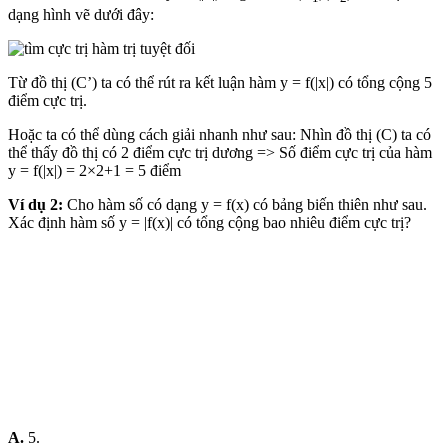
dạng hình vẽ dưới đây:
Từ đồ thị (C’) ta có thể rút ra kết luận hàm y = f(|x|) có tổng cộng 5
điểm cực trị.
Hoặc ta có thể dùng cách giải nhanh như sau: Nhìn đồ thị (C) ta có
thể thấy đồ thị có 2 điểm cực trị dương => Số điểm cực trị của hàm
y = f(|x|) = 2×2+1 = 5 điểm
Ví dụ 2:
Cho hàm số có dạng y = f(x) có bảng biến thiên như sau.
Xác định hàm số y = |f(x)| có tổng cộng bao nhiêu điểm cực trị?
A.
5.