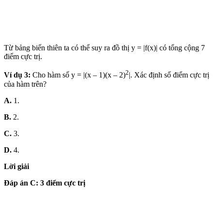
Từ bảng biến thiên ta có thể suy ra đồ thị y = |f(x)| có tổng cộng 7
điểm cực trị.
2
Ví dụ 3:
Cho hàm số y = |(x – 1)(x – 2)
|. Xác định số điểm cực trị
của hàm trên?
A.
1.
B.
2.
C.
3.
D.
4.
Lời giải
Đáp án C: 3 điểm cực trị