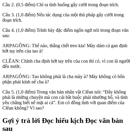
Câu 2. (0,5 điểm) Chỉ ra tình huống gây cười trong đoạn trích.
Câu 3. (1,0 điểm) Nêu tác dụng của một thủ pháp gây cười trong
đoạn trích.
Câu 4. (1,0 điểm) Trình bày đặc điểm ngôn ngữ nói trong đoạn văn
sau:
ARPAGÔNG: Thế nào, thằng chết treo kia! Mày dám cả gan định
hớt tay trên của tao à!
CLÊAN: Chính cha định hớt tay trên của con thì có, vì con là người
đến trước.
ARPAGÔNG: Tao không phải là cha mày à? Mày không có bổn
phận phải kính nể cha à?
Câu 5. (1,0 điểm) Trong văn bản nhân vật Clêan nói: “Đây không
phải là những chuyện mà con cái bắt buộc phải nhường bố, và tình
yêu chẳng biết nể mặt ai cả”. Em có đồng tình với quan điểm của
Clêan không? Vì sao?
Gợi ý trả lời Đọc hiểu kịch Đọc văn bản
sau