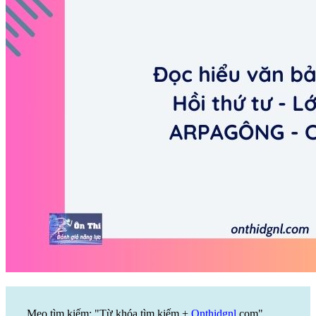
Mẹo tìm kiếm: "Từ khóa tìm kiếm +
Onthidgnl
.com".