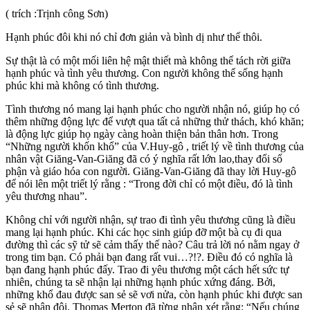
( trích :Trịnh công Sơn)
Hạnh phúc đôi khi nó chỉ đơn giản và bình dị như thế thôi.
Sự thật là có một mối liên hệ mật thiết mà không thể tách rời giữa
hạnh phúc và tình yêu thương. Con người không thể sống hạnh
phúc khi mà không có tình thương.
Tình thương nó mang lại hạnh phúc cho người nhận nó, giúp họ có
thêm những động lực để vượt qua tất cả những thử thách, khó khăn;
là động lực giúp họ ngày càng hoàn thiện bản thân hơn. Trong
“Những người khốn khổ” của V.Huy-gô , triết lý về tình thương của
nhân vật Giăng-Van-Giăng đã có ý nghĩa rất lớn lao,thay đổi số
phận và giáo hóa con người. Giăng-Van-Giăng đã thay lời Huy-gô
để nói lên một triết lý rằng : “Trong đời chỉ có một điều, đó là tình
yêu thương nhau”.
Không chỉ với người nhận, sự trao đi tình yêu thương cũng là điều
mang lại hạnh phúc. Khi
các học sinh
giúp đỡ một bà cụ đi qua
đường thì
các sỹ tử
sẽ cảm thấy thế nào?
Câu
trả lời nó nằm ngay ở
trong tim bạn. Có phải bạn đang rất vui…?!?. Điều đó có nghĩa là
bạn đang hạnh phúc đấy. Trao đi yêu thương một cách hết sức tự
nhiên, chúng ta sẽ nhận lại những hạnh phúc xứng đáng. Bởi,
những khổ đau được san sẻ sẽ vơi nửa, còn hạnh phúc khi được san
sẻ sẽ nhân đôi. Thomas Merton đã từng nhận xét rằng: “Nếu chúng