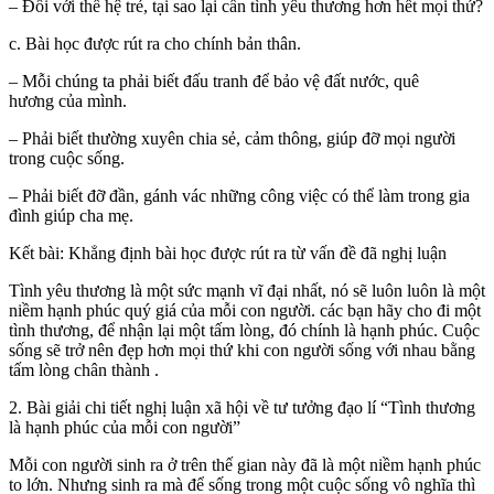
– Đối với thế hệ trẻ, tại sao lại cần tình yêu thương hơn hết mọi thứ?
c. Bài học được rút ra cho chính bản thân.
– Mỗi chúng ta phải biết đấu tranh để bảo vệ đất nước, quê
hương
của mình
.
– Phải biết
thường xuyên chia sẻ
, cảm thông, giúp đỡ mọi người
trong cuộc sống.
– Phải biết đỡ đần, gánh vác những công việc có thể làm trong gia
đình giúp cha mẹ.
Kết bài: Khẳng định bài học được rút ra từ vấn đề đã nghị luận
Tình yêu thương là một sức mạnh vĩ đại nhất, nó sẽ luôn luôn là một
niềm hạnh phúc quý giá của mỗi con người.
các bạn
hãy cho đi một
tình thương, để nhận lại một tấm lòng, đó chính là hạnh phúc. Cuộc
sống sẽ trở nên đẹp hơn mọi thứ khi con người sống với nhau bằng
tấm lòng chân thành .
2. Bài giải chi tiết nghị luận xã hội về tư tưởng đạo lí “Tình thương
là hạnh phúc của mỗi con người”
Mỗi con người sinh ra ở trên thế gian này đã là một niềm hạnh phúc
to lớn. Nhưng sinh ra mà để sống trong một cuộc sống vô nghĩa thì