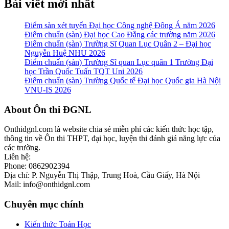
Bài viết mới nhất
Điểm sàn xét tuyển Đại học Công nghệ Đông Á năm 2026
Điểm chuẩn (sàn) Đại học Cao Đẳng các trường năm 2026
Điểm chuẩn (sàn) Trường Sĩ Quan Lục Quân 2 – Đại học
Nguyễn Huệ NHU 2026
Điểm chuẩn (sàn) Trường Sĩ quan Lục quân 1 Trường Đại
học Trần Quốc Tuấn TQT Uni 2026
Điểm chuẩn (sàn) Trường Quốc tế Đại học Quốc gia Hà Nội
VNU-IS 2026
Footer
About Ôn thi ĐGNL
Onthidgnl.com là website chia sẻ miễn phí các kiến thức học tập,
thông tin về Ôn thi THPT, đại học, luyện thi đánh giá năng lực của
các trường.
Liên hệ:
Phone: 0862902394
Địa chỉ: P. Nguyễn Thị Thập, Trung Hoà, Cầu Giấy, Hà Nội
Mail: info@onthidgnl.com
Chuyên mục chính
Kiến thức Toán Học