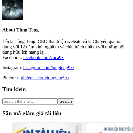
About
Tùng Teng
Tôi là Tùng Teng. CEO thành lập website và là Chuyên gia nội
dung với 12 năm kinh nghiệm và chịu trách nhiệm với những nội
dung hữu ích mang lại.
Facebook:
facebook.com/caca9x
Instagram:
instagram.com/tungteng9x/
Pinterest:
pinterest.com/tungteng9x/
Primary
Tìm kiếm
Sidebar
Search
the
site
Săn mã giảm giá tài liệu
...