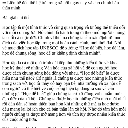
⇒ Liên hệ đến thế hệ trẻ trong xã hội ngày nay và cho chính bản
thân mình.
Bài giải chi tiết:
Học tập là một hình thức vô cùng quan trọng và không thể thiếu đối
với mỗi con người. Nó chính là hành trang đi theo mỗi người chúng
ta suốt cả cuộc đời. Chính vì thế mà chúng ta cần xác định rõ mục
đích của việc học tập trong mọi hoàn cảnh cảnh, mọi thời đại. Nói
về mục đích học tập UNESCO đề xướng: “Học để biết, học để làm,
học để chung sống, học để tự khẳng định chính mình”.
Học tập là cả một quá trình dài tiếp thu những kiến thức về khoa
học kỹ thuật về những
Văn
hóa của xã hội và để con người học
được cách chung sống hòa đồng với nhau. “Học để biết” là được
hiểu như thế nào? Có nghĩa là chúng ta được học những kiến thức
trong sách vở, học từ thầy cô hay bạn bè, nhà trường và xã hội để
con người có thể biết về cuộc sống hiện tại đang ra sao và cần
những gì. “Học để biết” giúp chúng ta cư xử đúng với chuẩn mực
đạo đức của xã hội. Chúng ta được học từ những điều nhỏ nhặt nhất
rồi dần dần sẽ hoàn thiện bản hơn khi những thứ mà ta học được
đều mang lại lợi ích cho cả bản thân lẫn xã hội. Nhờ đó tâm hồn mỗi
người chúng ta được mở mang hơn và tích lũy được nhiều kiến thức
của cuộc sống hơn.