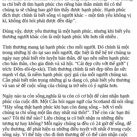
ta chỉ biết đi tìm hạnh phúc cho riêng bản thân mình thì có thể
chúng ta sẽ chẳng bao giờ tìm thấy được hạnh phúc. Hạnh phúc
đích thực chính là biết sống vì người khác – một tình yêu không vị
kỉ, không đòi hỏi phải được đền đáp’’.
Đúng vậy, được yêu thương là một hạnh phúc, nhưng khi biết yêu
thương người khác còn là một hạnh phúc lớn hơn rất nhiều .
Tình thương mang lại hạnh phúc cho mỗi người. Đó chính là một
trong những lý do tại sao mỗi người, đặc biệt là thế hệ trẻ chúng ta
ngày nay phải biết rèn luyện bản thân, để tạo nên niềm hạnh phúc
cho bản thân, cho gia đình và xã hội. “Cái đẹp cứu vớt thế giới” (
trích: Đốtx-tôi-ép-xki). Tình thương chính là nét đẹp tiềm ẩn sức
mạnh vĩ đại, là niềm hạnh phúc quý giá của mỗi người chúng tai.
Cần phải biết trân trọng những gì ta đang có, phải biết yêu thương
và san sẻ để cuộc sống của chúng ta trở nên có ý nghĩa hơn.
Ngày nào ta còn sống,nghĩa là ta còn có cơ hội để cảm nhận hạnh
phúc của cuộc đời. Một
Câu hỏi
ngạn ngữ của Scotland đã nói rằng:
“Hãy sống thật hạnh phúc khi bạn còn đang sống – bởi vì mỗi
chúng ta chỉ sống một lần duy nhất mà thôi!”. Thế còn
các bạn
thì
sao? Tôi thì thế nào? Liệu chúng ta có biết nhận ra những điều
tương tự hay không? Mỗi ngày chúng ta đều có 24 giờ để sống, để
yêu thương, để phát hiện ra những điều tuyệt vời nhất ở trong cuộc
sống này. Vì thế hãy cho đi tình thương để có thể cảm nhận cuộc