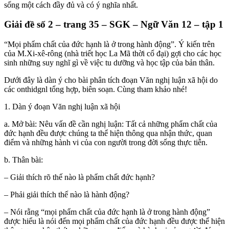
sống một cách đầy đủ và có ý nghĩa nhất.
Giải đề số 2 – trang 35 – SGK –
Ngữ Văn
12 – tập 1
“Mọi phẩm chất của đức hạnh là ở trong hành động”. Ý kiến trên
của M.Xi-xê-rông (nhà triết học La Mã thời cổ đại) gợi cho
các học
sinh
những suy nghĩ gì về việc tu dưỡng và học tập của bản thân.
Dưới đây
là dàn ý cho bài phân tích đoạn
Văn
nghị luận xã hội do
các onthidgnl tổng hợp, biên soạn. Cùng tham khảo nhé!
1. Dàn ý đoạn
Văn
nghị luận xã hội
a. Mở bài: Nêu vấn đề cần nghị luận: Tất cả những phẩm chất của
đức hạnh đều được chúng ta thể hiện thông qua nhận thức, quan
điểm và những hành vi của con người trong đời sống thực tiễn.
b. Thân bài:
– Giải thích rõ thế nào là phẩm chất đức hạnh?
– Phải giải thích thế nào là hành động?
– Nói rằng “mọi phẩm chất của đức hạnh là ở trong hành động”
được hiểu là nói đến mọi phẩm chất của đức hạnh đều được thể hiện