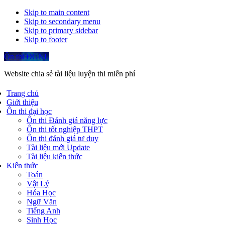
Skip to main content
Skip to secondary menu
Skip to primary sidebar
Skip to footer
Ôn thi ĐGNL
Website chia sẻ tài liệu luyện thi miễn phí
Trang chủ
Giới thiệu
Ôn thi đại học
Ôn thi Đánh giá năng lực
Ôn thi tốt nghiệp THPT
Ôn thi đánh giá tư duy
Tài liệu mới Update
Tài liệu kiến thức
Kiến thức
Toán
Vật Lý
Hóa Học
Ngữ Văn
Tiếng Anh
Sinh Học