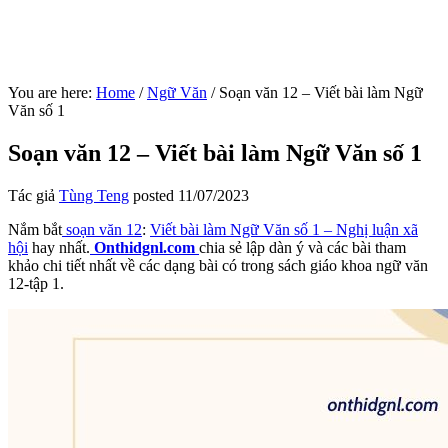
You are here:
Home
/
Ngữ Văn
/
Soạn văn 12 – Viết bài làm Ngữ
Văn số 1
Soạn văn 12 – Viết bài làm Ngữ Văn số 1
Tác giả
Tùng Teng
posted
11/07/2023
Nắm bắt
soạn văn 12
:
Viết bài làm
Ngữ Văn
số 1 – Nghị luận xã
hội
hay nhất.
Onthidgnl.com
chia sẻ
lập dàn ý và các bài
tham
khảo
chi tiết nhất về
các dạng bài
có trong
sách giáo khoa
ngữ văn
12-tập 1.