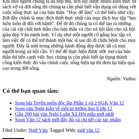
Khi mỗi người chúng ta đã tiếp thu, tích lũy được nhiều kiến thức từ
sách vở và đời sống thì chúng ta cần phải biết vận dụng nó đúng với
cuộc sống thực tại của bản thân. “Học để làm” có thể hiểu như vậy.
Bởi đây chính là mục đích thiết thực nhất của mục đích học tập “học
luôn luôn đi đôi với hành”. Để từ đó chúng ta có thể tạo ra những
của cải vật chất tinh thần cho bản thân và cho xã hội làm cho xã hội
giàu đẹp
Văn
minh hơn. Ví dụ như một người cố gắng học tập và
làm việc để có thể trở thành một bác sĩ sau đó đi chữa bệnh cho mọi
người. Đây là một trong những hành động đẹp được tất cả mọi
người trong xã hội cần. Vì thế để thực hiện được ước mơ của bản
thân thì bên cạnh việc học chúng ta còn phải biết
áp dụng thành
công
kiến thức đó vào chính cuộc sống
hiện tại
thì
đem lại
hiệu quả
cao trong
đời sống
.
Nguồn: Vuihoc
Có thể bạn quan tâm:
Soạn bài Tuyên ngôn độc lập Phần 1 và 2 SGK Văn 12
Soạn văn Nghị luận về một tư tưởng đạo lí lớp 12
Gần 200 bài văn Nghị Luận Xã Hội mẫu mới nhất
Soạn Văn 12 sách mới đầy đủ và chi tiết các tác phẩm
Filed Under:
Ngữ Văn
;
Tagged With:
ngữ văn 12