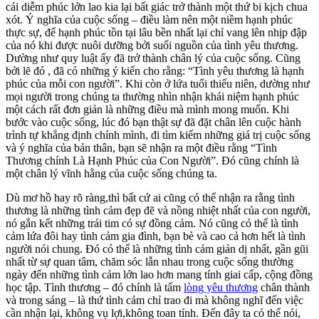
cái diễm phúc lớn lao kia lại bất giác trở thành một thứ bi kịch chua
xót. Ý nghĩa của cuộc sống – điều làm nên một niềm hạnh phúc
thực sự, để hạnh phúc tồn tại lâu bền nhất lại chỉ vang lên nhịp đập
của nó khi được nuôi dưỡng bởi suối nguồn của tình yêu thương.
Dường như quy luật ấy đã trở thành chân lý của cuộc sống. Cũng
bởi lẽ đó , đã có những ý kiến cho rằng: “Tình yêu thương là hạnh
phúc của mỗi con người”. Khi còn ở lứa tuổi thiếu niên, dường như
mọi người trong chúng ta thường nhìn nhận khái niệm hạnh phúc
một cách rất đơn giản là những điều mà mình mong muốn. Khi
bước vào cuộc sống, lúc đó bạn thật sự đã đặt chân lên cuộc hành
trình tự khẳng định chính mình, đi tìm kiếm những giá trị cuộc sống
và ý nghĩa của bản thân, bạn sẽ nhận ra một điều rằng “Tình
Thương chính Là Hạnh Phúc của Con Người”. Đó cũng chính là
một chân lý vĩnh hằng của cuộc sống chúng ta.
Dù mơ hồ hay rõ ràng,thì bất cứ ai cũng có thể nhận ra rằng tình
thương là những tình cảm đẹp đẽ và nồng nhiệt nhất của con người,
nó gắn kết những trái tim có sự đồng cảm. Nó cũng có thể là tình
cảm lứa đôi hay tình cảm gia đình, bạn bè và cao cả hơn hết là tình
người nói chung. Đó có thể là những tình cảm giản dị nhất, gần gũi
nhất từ sự quan tâm, chăm sóc lẫn nhau trong cuộc sống thường
ngày đến những tình cảm lớn lao hơn mang tính giai cấp,
cộng đồng
học tập
. Tình thương – đó chính là tấm
lòng yêu thương
chân thành
và trong sáng – là thứ tình cảm chỉ trao đi mà không nghĩ đến việc
cần nhận lại, không vụ lợi,không toan tính. Đến đây ta có thể nói,