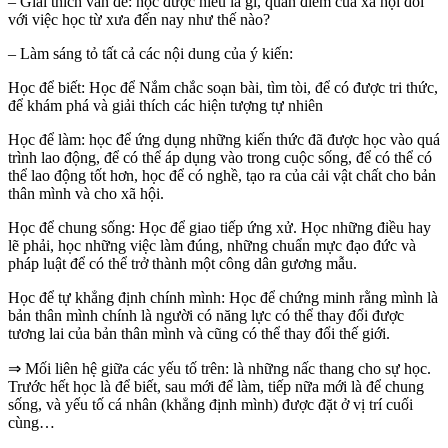
– Giải thích vấn đề: học được hiểu là gì, quan điểm của xã hội đối
với việc học từ xưa đến nay như thế nào?
– Làm sáng tỏ tất cả các nội dung của ý kiến:
Học để biết: Học để
Nắm chắc soạn bài
, tìm tòi, để có được tri thức,
để khám phá và giải thích các hiện tượng tự nhiên
Học để làm: học để ứng dụng những kiến thức đã được học vào quá
trình lao động, để có thể
áp dụng
vào trong cuộc sống, để có thể có
thể lao động tốt hơn, học để có nghề, tạo ra của cải vật chất cho bản
thân mình và cho xã hội.
Học để chung sống: Học để giao tiếp ứng xử. Học những điều hay
lẽ phải, học những việc làm đúng, những chuẩn mực đạo đức và
pháp luật để có thể trở thành một công dân gương mẫu.
Học để tự khẳng định chính mình: Học để chứng minh rằng mình là
bản thân mình chính là người có năng lực có thể thay đổi được
tương lai của bản thân mình và cũng có thể thay đổi thế giới.
⇒ Mối liên hệ giữa các yếu tố trên: là những nấc thang cho sự học.
Trước hết học là để biết, sau mới để làm, tiếp nữa mới là để chung
sống, và yếu tố cá nhân (khẳng định mình) được đặt ở vị trí cuối
cùng…