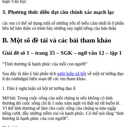
luận
Văn
học
3. Phương thức diễn đạt cần chính xác mạch lạc
các em
có thể sử dụng một số những yếu tố biểu cảm nhất là ở phần
liên hệ bản thân và trình bày những suy nghĩ riêng của bản thân
B. Một số đề tài và các bài tham khảo
Giải đề số 1 – trang 35 – SGK –
ngữ văn
12 – tập 1
“Tình thương là hạnh phúc của mỗi con người”
Sau đây
là dàn ý bài phân tích
nghị luận xã hội
về một tư tưởng đạo
lí do onthidgnl biên soạn để
các em
tham khảo.
1. Dàn ý nghị luận xã hội tư tưởng đạo lí
Mở bài: Trong cuộc sống của mỗi chúng ta nếu không có tình
thương thì cuộc sống chỉ là 1 màu xám ngắt và thật sự rất buồn tẻ.
Vì thế tình thương sẽ làm cho cuộc sống của chúng ta tràn ngập
tiếng cười, đầy những niềm vui và hạnh phúc. Có thể nói rằng “tình
thương là hạnh phúc của con người”.