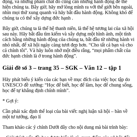
động, và những phẩm chất đó cũng cần những hành động để thể
hiện chúng ta. Bây giờ, hãy mở lòng mình ra với thế giới bên ngoài,
nhìn mọi thứ xung quanh và hãy bắt đầu hành động. Không khó để
chúng ta có thể xây dựng đức hạnh .
Bây giờ, chúng ta là thế hệ thanh niên, là thế hệ tương lai của xã hội
sau này. Hãy bắt đầu tìm kiếm và xây dựng một hình ảnh, một tính
cách bằng những hành động của chúng ta, bắt đầu từ những hành vi
nhỏ nhất, để xã hội ngày càng tươi đẹp hơn. “Cho tất cả bạn và cho
cả chính tôi”. Và hãy luôn nhớ một điều rằng, “mọi phẩm chất của
đức hạnh chính là ở trong hành động”.
Giải đề số 3 – trang 35 – SGK –
Văn
12 – tập 1
Hãy phát biểu ý kiến của
các bạn
về mục đích của việc học tập do
UNESCO đề xướng: “Học để biết, học để làm, học để chung sống,
học để tự khẳng định chính mình”.
* Gợi ý:
Cần phải xác định thể loại của bài viết: nghị luận xã hội – bàn về
một tư tưởng, đạo lí
Tham khảo các ý chính
Dưới đây
cho nội dung mà bài trình bày: