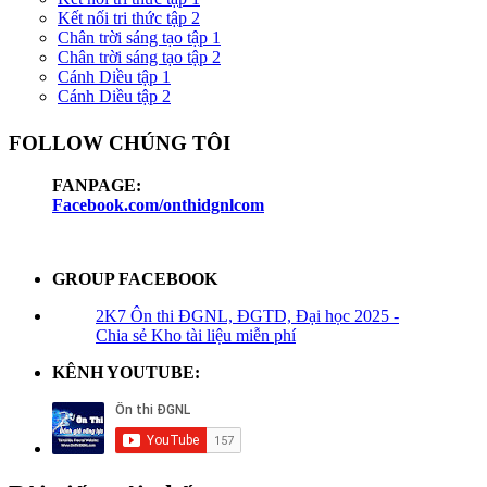
Kết nối tri thức tập 2
Chân trời sáng tạo tập 1
Chân trời sáng tạo tập 2
Cánh Diều tập 1
Cánh Diều tập 2
FOLLOW CHÚNG TÔI
FANPAGE:
Facebook.com/onthidgnlcom
GROUP FACEBOOK
2K7 Ôn thi ĐGNL, ĐGTD, Đại học 2025 -
Chia sẻ Kho tài liệu miễn phí
KÊNH YOUTUBE: