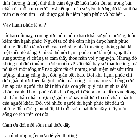
tình thương là một thứ tình cảm đẹp đẽ luôn luôn tồn tại trong bản
chất của mỗi con người. Và kết quả của sự yêu thương đó là sự thỏa
mãn của con tim – cái được gọi là niềm hạnh phúc vô bờ bến .
Vậy hạnh phúc là gì ?
Từ bao đời nay, con người luôn luôn khao khát sự yêu thương, luôn
kiếm tìm hạnh phúc. Người ta có thể cảm nhận được hạnh phúc
nhưng để diễn tả nó một cách rõ ràng nhất thì cũng không phải là
một điều dễ dàng. Chỉ có thể nói hạnh phúc như là một trạng thái
sung sướng vì chúng ta cảm thấy thỏa mãn với ý nguyện. Nhưng đó
không chỉ đơn thuần là ước muốn về vật chất hay sự thành công, mà
nó là cả một tổng thể bao gồm tất cả những khái niệm hết sức trừu
tượng, nhưng cũng thật đơn giản biết bao. Đôi khi, hạnh phúc chỉ
đơn giản được hiểu là giọt nước mắt nóng hổi của mẹ và tiếng cười
ấm áp của người cha khi nhìn đứa con yêu quý
của mình
ra đời
khỏe mạnh. Hạnh phúc đôi khi cũng chỉ đơn giản là niềm xúc động
khi bản thân nhận được sự giúp đỡ hay một lời
chia sẻ
chân thành
của người khác. Đối với nhiều người thì hạnh phúc bắt đầu từ
những điều đơn giản nhất, khi mỗi sớm mai thức dậy, thấy mình
sống có ích trên cõi đời.
Cảm ơn đời mỗi sớm mai thức dậy
Ta có những ngày nữa để yêu thương