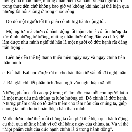
thông qua nhận thức, những quan điểm và hành vi của người đó
trong thực tiễn chứ không bao giờ và không khi nào lại thể hiện qua
những lời nói suông ở trong cuộc sống .
– Do đó một người tốt thì phải có những hành động tốt.
– Một người mà chưa có hành động tốt thậm chí là có lỗi nhưng đã
xác định những tư tưởng, những nhận thức đúng đắn và chú ý để
làm được như mình nghĩ thì hẳn là một người có đức hạnh rất đáng
trân trọng .
– Liên hệ đến thế hệ thanh thiếu niên ngày nay và ngay chính bản
thân mình.
c. Kết bài: Bài học được rút ra cho bản thân từ vấn đề đã nghị luận
2. Bài giải chi tiết phân tích đoạn
ngữ văn
nghị luận xã hội
Những phẩm chất cao quý trong ở tâm hồn của mỗi con người luôn
là một mục tiêu mà chúng ta luôn hướng tới. Đó chính là đức hạnh.
Những phẩm chất đó tô điểm thêm cho tâm hồn của chúng ta, giúp
chúng ta luôn luôn hoàn thiện bản thân mình.
Muốn được như thế, mỗi chúng ta cần phải thể hiện qua hành động
cụ thể, qua những hành vi cử chỉ hằng ngày của chúng ta. Và vì thế,
“Mọi phẩm chất của đức hạnh chính là ở trong hành động”.