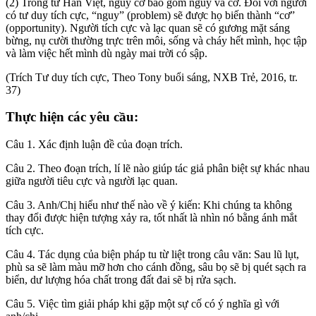
(2) Trong từ Hán Việt, nguy cơ bao gồm nguy và cơ. Đối với người
có tư duy tích cực, “nguy” (problem) sẽ được họ biến thành “cơ”
(opportunity). Người tích cực và lạc quan sẽ có gương mặt sáng
bừng, nụ cười thường trực trên môi, sống và cháy hết mình, học tập
và làm việc hết mình dù ngày mai trời có sập.
(Trích Tư duy tích cực, Theo Tony buổi sáng, NXB Trẻ, 2016, tr.
37)
Thực hiện các yêu cầu:
Câu 1. Xác định luận đề của đoạn trích.
Câu 2. Theo đoạn trích, lí lẽ nào giúp tác giả phân biệt sự khác nhau
giữa người tiêu cực và người lạc quan.
Câu 3. Anh/Chị hiểu như thế nào về ý kiến: Khi chúng ta không
thay đổi được hiện tượng xảy ra, tốt nhất là nhìn nó bằng ánh mắt
tích cực.
Câu 4. Tác dụng của biện pháp tu từ liệt trong câu văn: Sau lũ lụt,
phù sa sẽ làm màu mỡ hơn cho cánh đồng, sâu bọ sẽ bị quét sạch ra
biển, dư lượng hóa chất trong đất đai sẽ bị rửa sạch.
Câu 5. Việc tìm giải pháp khi gặp một sự cố có ý nghĩa gì với