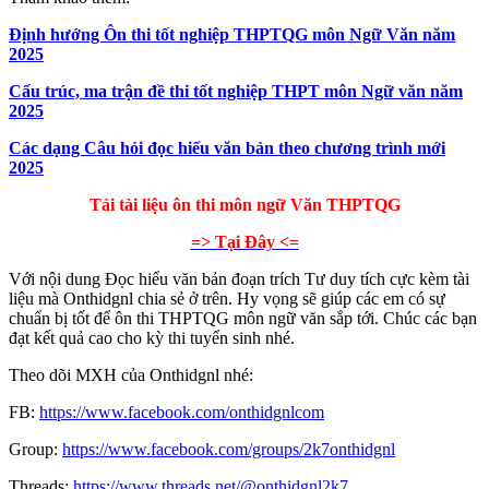
Định hướng Ôn thi tốt nghiệp THPTQG môn Ngữ Văn năm
2025
Cấu trúc, ma trận đề thi tốt nghiệp THPT môn Ngữ văn năm
2025
Các dạng Câu hỏi đọc hiểu văn bản theo chương trình mới
2025
Tải tài liệu ôn thi môn ngữ Văn THPTQG
=> Tại Đây <=
Với nội dung Đọc hiểu văn bản đoạn trích Tư duy tích cực kèm tài
liệu mà Onthidgnl chia sẻ ở trên. Hy vọng sẽ giúp các em có sự
chuẩn bị tốt để ôn thi THPTQG môn ngữ văn sắp tới. Chúc các bạn
đạt kết quả cao cho kỳ thi tuyển sinh nhé.
Theo dõi MXH của Onthidgnl nhé:
FB:
https://www.facebook.com/onthidgnlcom
Group:
https://www.facebook.com/groups/2k7onthidgnl
Threads:
https://www.threads.net/@onthidgnl2k7