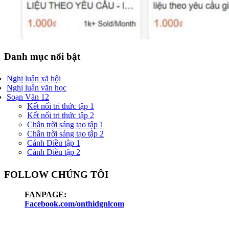
Danh mục nổi bật
Nghị luận xã hội
Nghị luận văn học
Soạn Văn 12
Kết nối tri thức tập 1
Kết nối tri thức tập 2
Chân trời sáng tạo tập 1
Chân trời sáng tạo tập 2
Cánh Diều tập 1
Cánh Diều tập 2
FOLLOW CHÚNG TÔI
FANPAGE:
Facebook.com/onthidgnlcom