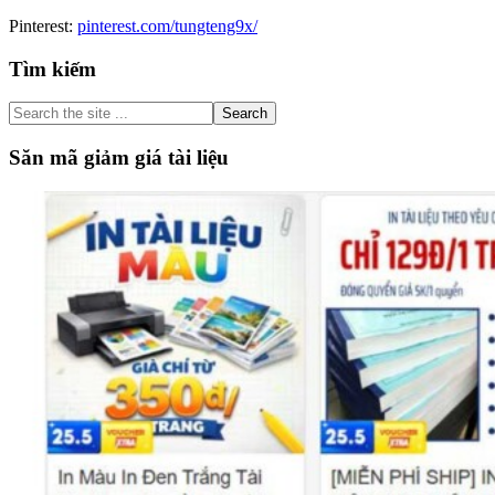
Pinterest:
pinterest.com/tungteng9x/
Primary
Tìm kiếm
Sidebar
Search
the
site
Săn mã giảm giá tài liệu
...