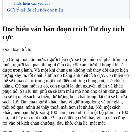
Thực hiện các yêu cầu:
GỢI Ý trả lời câu hỏi đọc hiểu
Đọc hiểu văn bản đoạn trích Tư duy tích
cực
Đọc đoạn trích:
(1) Cùng một cơn mưa, người tiêu cực sẽ bực mình vì phải trùm áo
mưa, người lạc quan thì nghĩ đến cây cối xanh tươi, không khí sẽ
được trong lành. Và một khi chúng ta không thể thay đổi được hiện
tượng xảy ra, tốt nhất là nhìn nó bằng ánh mắt tích cực. Cái thiện có
thể sẽ thua cái ác trong một thời điểm nhưng chung cuộc sẽ chiến
thắng. Cứ sau một sự cố, con người lại tìm nguyên nhân và khắc
phục nó. Sau lũ lụt, phù sa sẽ làm màu mỡ hơn cho cánh đồng, sâu
bọ sẽ bị quét sạch ra biển, dư lượng hóa chất trong đất đai sẽ bị rửa
sạch. Lỗi lầm của người khác, thay vì giữ trong lòng và tức giận,
thôi bỏ qua, mình sẽ thấy thoải mái hơn rất nhiều. Nói một cách
khác, nếu bạn được sống 100 năm, xem như là một bộ phim có 100
tập, thì hãy tạo ra ít nhất 2/3 tập có tiếng cười thay vì tập nào cũng
rơi vào bi kịch chán chường, đau khổ, chia lìa, mất mát.