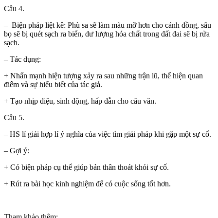
Câu 4.
– Biện pháp liệt kê: Phù sa sẽ làm màu mỡ hơn cho cánh đồng, sâu
bọ sẽ bị quét sạch ra biển, dư lượng hóa chất trong đất đai sẽ bị rửa
sạch.
– Tác dụng:
+ Nhấn mạnh hiện tượng xảy ra sau những trận lũ, thể hiện quan
điểm và sự hiểu biết của tác giả.
+ Tạo nhịp điệu, sinh động, hấp dẫn cho câu văn.
Câu 5.
– HS lí giải hợp lí ý nghĩa của việc tìm giải pháp khi gặp một sự cố.
– Gợi ý:
+ Có biện pháp cụ thể giúp bản thân thoát khỏi sự cố.
+ Rút ra bài học kinh nghiệm để có cuộc sống tốt hơn.
Tham khảo thêm: