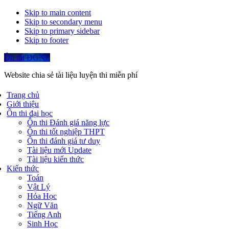
Skip to main content
Skip to secondary menu
Skip to primary sidebar
Skip to footer
Ôn thi ĐGNL
Website chia sẻ tài liệu luyện thi miễn phí
Trang chủ
Giới thiệu
Ôn thi đại học
Ôn thi Đánh giá năng lực
Ôn thi tốt nghiệp THPT
Ôn thi đánh giá tư duy
Tài liệu mới Update
Tài liệu kiến thức
Kiến thức
Toán
Vật Lý
Hóa Học
Ngữ Văn
Tiếng Anh
Sinh Học