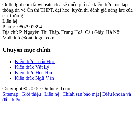
Onthidgnl.com là website chia sẻ miễn phí các kiến thức học tập,
thông tin về Ôn thi THPT, đại học, luyện thi đánh giá năng lực của
các trường.
Liên hệ:
Phone: 0862902394
Địa chỉ: P. Nguyễn Thị Thập, Trung Hoà, Cầu Giấy, Hà Nội
Mail: info@onthidgnl.com
Chuyên mục chính
Kiến thức Toán Học
Kiến thức Vật Lý
Kiến thức Hóa Học
Kiến thức Ngữ Văn
Copyright © 2026 · Onthidgnl.com
Sitemap
|
Giới thiệu
|
Liên hệ
|
Chính sản bảo mật
|
Điều khoản và
điều kiện