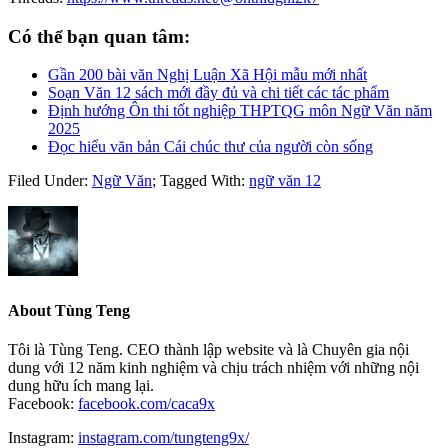
Có thể bạn quan tâm:
Gần 200 bài văn Nghị Luận Xã Hội mẫu mới nhất
Soạn Văn 12 sách mới đầy đủ và chi tiết các tác phẩm
Định hướng Ôn thi tốt nghiệp THPTQG môn Ngữ Văn năm
2025
Đọc hiểu văn bản Cái chúc thư của người còn sống
Filed Under:
Ngữ Văn
;
Tagged With:
ngữ văn 12
About
Tùng Teng
Tôi là Tùng Teng. CEO thành lập website và là Chuyên gia nội
dung với 12 năm kinh nghiệm và chịu trách nhiệm với những nội
dung hữu ích mang lại.
Facebook:
facebook.com/caca9x
Instagram:
instagram.com/tungteng9x/