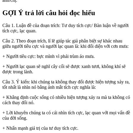
anh/chị.
GỢI Ý trả lời câu hỏi đọc hiểu
Câu 1. Luận đề của đoạn trích: Tư duy tích cực/ Bàn luận về người
tích cực, lạc quan.
Câu 2. Theo đoạn trích, lí lẽ giúp tác giả phân biệt sự khác nhau
giữa người tiêu cực và người lạc quan là: khi đối diện với cơn mưa:
+ Người tiêu cực: bực mình vì phải trùm áo mưa.
+ Người lạc quan sẽ nghĩ cây cối sẽ được xanh tươi, không khí sẽ
được trong lành.
Câu 3. Ý kiến: khi chúng ta không thay đổi được hiện tượng xảy ra,
tốt nhất là nhìn nó bằng ánh mắt tích cực nghĩa là:
+ Khẳng định cuộc sống có nhiều hiện tượng xảy ra mà ta không có
cách thay đổi nó.
+ Lời khuyên chúng ta có cái nhìn tích cực, lạc quan với mọi vấn đề
của đời sống.
+ Nhấn mạnh giá trị của tư duy tích cực.