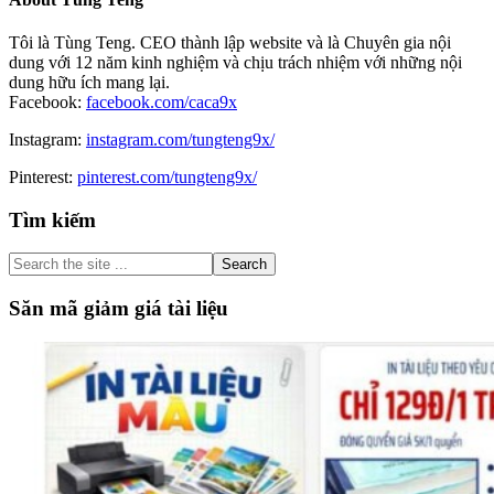
Tôi là Tùng Teng. CEO thành lập website và là Chuyên gia nội
dung với 12 năm kinh nghiệm và chịu trách nhiệm với những nội
dung hữu ích mang lại.
Facebook:
facebook.com/caca9x
Instagram:
instagram.com/tungteng9x/
Pinterest:
pinterest.com/tungteng9x/
Primary
Tìm kiếm
Sidebar
Search
the
site
Săn mã giảm giá tài liệu
...