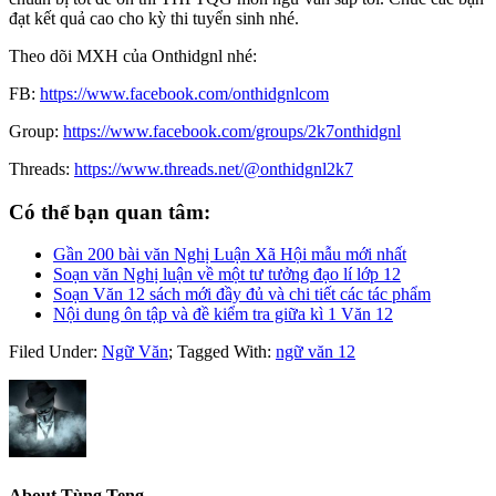
đạt kết quả cao cho kỳ thi tuyển sinh nhé.
Theo dõi MXH của Onthidgnl nhé:
FB:
https://www.facebook.com/onthidgnlcom
Group:
https://www.facebook.com/groups/2k7onthidgnl
Threads:
https://www.threads.net/@onthidgnl2k7
Có thể bạn quan tâm:
Gần 200 bài văn Nghị Luận Xã Hội mẫu mới nhất
Soạn văn Nghị luận về một tư tưởng đạo lí lớp 12
Soạn Văn 12 sách mới đầy đủ và chi tiết các tác phẩm
Nội dung ôn tập và đề kiểm tra giữa kì 1 Văn 12
Filed Under:
Ngữ Văn
;
Tagged With:
ngữ văn 12
About
Tùng Teng