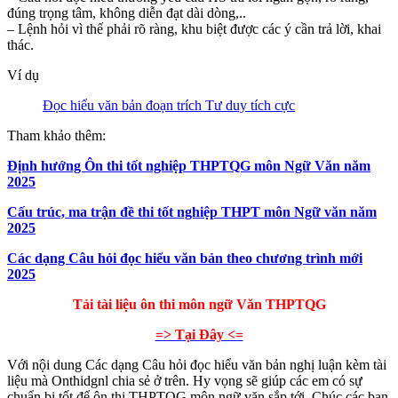
đúng trọng tâm, không diễn đạt dài dòng,..
– Lệnh hỏi vì thế phải rõ ràng, khu biệt được các ý cần trả lời, khai
thác.
Ví dụ
Đọc hiểu văn bản đoạn trích Tư duy tích cực
Tham khảo thêm:
Định hướng Ôn thi tốt nghiệp THPTQG môn Ngữ Văn năm
2025
Cấu trúc, ma trận đề thi tốt nghiệp THPT môn Ngữ văn năm
2025
Các dạng Câu hỏi đọc hiểu văn bản theo chương trình mới
2025
Tải tài liệu ôn thi môn ngữ Văn THPTQG
=> Tại Đây <=
Với nội dung Các dạng Câu hỏi đọc hiểu văn bản nghị luận kèm tài
liệu mà Onthidgnl chia sẻ ở trên. Hy vọng sẽ giúp các em có sự
chuẩn bị tốt để ôn thi THPTQG môn ngữ văn sắp tới. Chúc các bạn