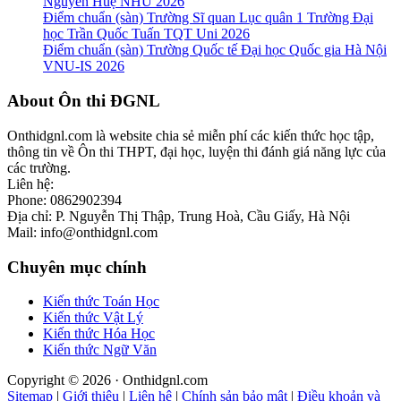
Nguyễn Huệ NHU 2026
Điểm chuẩn (sàn) Trường Sĩ quan Lục quân 1 Trường Đại
học Trần Quốc Tuấn TQT Uni 2026
Điểm chuẩn (sàn) Trường Quốc tế Đại học Quốc gia Hà Nội
VNU-IS 2026
Footer
About Ôn thi ĐGNL
Onthidgnl.com là website chia sẻ miễn phí các kiến thức học tập,
thông tin về Ôn thi THPT, đại học, luyện thi đánh giá năng lực của
các trường.
Liên hệ:
Phone: 0862902394
Địa chỉ: P. Nguyễn Thị Thập, Trung Hoà, Cầu Giấy, Hà Nội
Mail: info@onthidgnl.com
Chuyên mục chính
Kiến thức Toán Học
Kiến thức Vật Lý
Kiến thức Hóa Học
Kiến thức Ngữ Văn
Copyright © 2026 · Onthidgnl.com
Sitemap
|
Giới thiệu
|
Liên hệ
|
Chính sản bảo mật
|
Điều khoản và