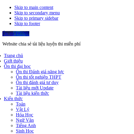
Skip to main content
Skip to secondary menu
Skip to primary sidebar
Skip to footer
Ôn thi ĐGNL
Website chia sẻ tài liệu luyện thi miễn phí
Trang chủ
Giới thiệu
Ôn thi đại học
Ôn thi Đánh giá năng lực
Ôn thi tốt nghiệp THPT
Ôn thi đánh giá tư duy
Tài liệu mới Update
Tài liệu kiến thức
Kiến thức
Toán
Vật Lý
Hóa Học
Ngữ Văn
Tiếng Anh
Sinh Học