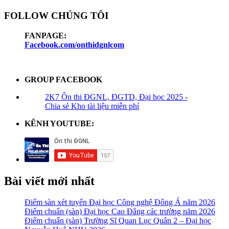
FOLLOW CHÚNG TÔI
FANPAGE:
Facebook.com/onthidgnlcom
GROUP FACEBOOK
2K7 Ôn thi ĐGNL, ĐGTD, Đại học 2025 -
Chia sẻ Kho tài liệu miễn phí
KÊNH YOUTUBE:
Bài viết mới nhất
Điểm sàn xét tuyển Đại học Công nghệ Đông Á năm 2026
Điểm chuẩn (sàn) Đại học Cao Đẳng các trường năm 2026
Điểm chuẩn (sàn) Trường Sĩ Quan Lục Quân 2 – Đại học