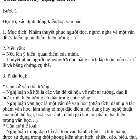
Bước 1
Đọc kĩ, xác định đúng kiểu/loại văn bản
1. Mục đích: Nhằm thuyết phục người đọc, người nghe về một vấn
đề (ý kiến, quan điểm, hiện tượng…).
2. Yêu cầu:
– Nêu lên ý kiến, quan điểm của mình.
– Thuyết phục người nghe/người đọc bằng cách lập luận, nêu các lí
lẽ và bằng chứng cụ thể.
3. Phân loại:
* Căn cứ vào đối tượng:
– Nghị luận xã hội là các vấn đề xã hội, về một tư tưởng, đạo lí
hoặc một hiện tượng có thật trong cuộc sống.
– Nghị luận văn học là một vấn đề văn học (phân tích, đánh giá tác
phẩm văn học; làm sáng tỏ một đặc điểm nội dung hay nghệ thuật
của một thể loại; hoặc so sánh, đánh giá hai tác phẩm, hai hiện
tượng văn học…).
* Căn cứ thể loại:
– Nghị luận trung đại chỉ các loai văn hành chính – chức năng,
được sử dụng trong thời phong kiến như: hịch, chiếu, cáo, biểu, thư,