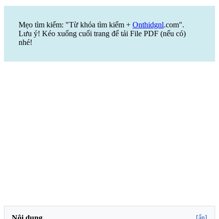
Mẹo tìm kiếm: "Từ khóa tìm kiếm +
Onthidgnl
.com".
Lưu ý! Kéo xuống cuối trang để tải File PDF (nếu có)
nhé!
Nội dung
[ẩn]