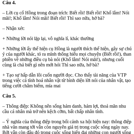
Câu 4.
– Lời cụ cố Hồng trong đoạn trích: Biết rồi! Biết rồi! Khổ lắm! Nói
mãi!; Khổ lắm! Nói mãi! Biết rồi! Thì sao nữa, hở bà?
– Nhận xét:
+ Những lời nói lặp lại, vô nghĩa lí, khác thường
+ Những lời ấy thể hiện cụ Hồng là người thích thể hiện, gây sự chú
ý của người khác, tỏ ra mình thông hiểu mọi chuyện (Biết rồi!), than
phiền về những điều cụ bà nói (Khổ lắm! Nói mãi!), nhưng cuối
cùng là chả biết gì nên mới hỏi Thì sao nữa, hở bà?
+ Tạo sự hấp dẫn lôi cuốn người đọc. Cho thấy tài năng của VTP
trong việc cá tính hoá nhân vật từ bình diện lời nói của nhân vật, tạo
tiếng cười châm biếm, mỉa mai
Câu 5.
– Thông điệp: Không nên sống hám danh, hám lợi, thoả mãn nhu
cầu cá nhân mà trở nên kệch cỡm, bất chấp nhân tính.
– Ý nghĩa của thông điệp trong bối cảnh xa hội hiện nay: thông điệp
nhà văn mang tới vẫn còn nguyên giá trị trong cuộc sống ngày nay.
Bởi vẫn còn đâu đó trong cuộc sống hiện đại những con người sống