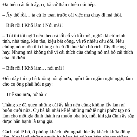
Đã hiểu cái tính ấy, cụ bà cứ thản nhiên nói tiếp:
– Ấy thế rồi… ta cứ lo toan trước cái việc ma chay đi mà thôi.
– Biết rồi ! Khổ lắm ! Nói mãi !
– Tôi thì tôi nghĩ nên theo cả lối cổ và lối mới, nghĩa là cứ minh
tinh, nhà táng, kèn tầu, kiệu bát cống, và rõ nhiều câu đối. Nếu
chúng nó muốn thì chúng nó cứ đi thuê kèn bú rích Tây đi càng
hay. Nhưng mà không thể vì cái thích của chúng nó mà bỏ cái thích
của tôi được.
– Biết rồi ! Khổ lắm… nói mãi !
Đến đây thì cụ bà không nói gì nữa, ngồi trầm ngâm nghĩ ngợi, làm
cho cụ ông phải hỏi ngay:
– Thế sao nữa, hở bà ?
Thằng xe đã quen những cái ấy lắm nên cũng không lấy làm gì
buồn cười nữa. Cụ bà lải nhải kể lể những mớ lễ nghi phức tạp nó
làm cho một gia đình thành ra muốn pha trò, mỗi khi gia đình ấy sắp
được hân hạnh là tang gia.
Cách cái lệ bộ, ở phòng khách bên ngoài, lúc ấy khách khứa đông