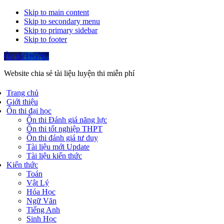
Skip to main content
Skip to secondary menu
Skip to primary sidebar
Skip to footer
Ôn thi ĐGNL
Website chia sẻ tài liệu luyện thi miễn phí
Trang chủ
Giới thiệu
Ôn thi đại học
Ôn thi Đánh giá năng lực
Ôn thi tốt nghiệp THPT
Ôn thi đánh giá tư duy
Tài liệu mới Update
Tài liệu kiến thức
Kiến thức
Toán
Vật Lý
Hóa Học
Ngữ Văn
Tiếng Anh
Sinh Học