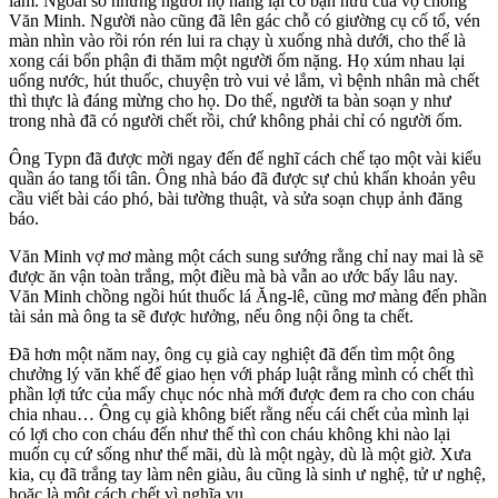
lắm. Ngoài số những người họ hàng lại có bạn hữu của vợ chồng
Văn Minh. Người nào cũng đã lên gác chỗ có giường cụ cố tổ, vén
màn nhìn vào rồi rón rén lui ra chạy ù xuống nhà dưới, cho thế là
xong cái bổn phận đi thăm một người ốm nặng. Họ xúm nhau lại
uống nước, hút thuốc, chuyện trò vui vẻ lắm, vì bệnh nhân mà chết
thì thực là đáng mừng cho họ. Do thế, người ta bàn soạn y như
trong nhà đã có người chết rồi, chứ không phải chỉ có người ốm.
Ông Typn đã được mời ngay đến để nghĩ cách chế tạo một vài kiểu
quần áo tang tối tân. Ông nhà báo đã được sự chủ khẩn khoản yêu
cầu viết bài cáo phó, bài tường thuật, và sửa soạn chụp ảnh đăng
báo.
Văn Minh vợ mơ màng một cách sung sướng rằng chỉ nay mai là sẽ
được ăn vận toàn trắng, một điều mà bà vẫn ao ước bấy lâu nay.
Văn Minh chồng ngồi hút thuốc lá Ăng-lê, cũng mơ màng đến phần
tài sản mà ông ta sẽ được hưởng, nếu ông nội ông ta chết.
Đã hơn một năm nay, ông cụ già cay nghiệt đã đến tìm một ông
chưởng lý văn khế để giao hẹn với pháp luật rằng mình có chết thì
phần lợi tức của mấy chục nóc nhà mới được đem ra cho con cháu
chia nhau… Ông cụ già không biết rằng nếu cái chết của mình lại
có lợi cho con cháu đến như thế thì con cháu không khi nào lại
muốn cụ cứ sống như thế mãi, dù là một ngày, dù là một giờ. Xưa
kia, cụ đã trắng tay làm nên giàu, âu cũng là sinh ư nghệ, tử ư nghệ,
hoặc là một cách chết vì nghĩa vụ.