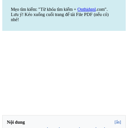
Mẹo tìm kiếm: "Từ khóa tìm kiếm +
Onthidgnl
.com".
Lưu ý! Kéo xuống cuối trang để tải File PDF (nếu có)
nhé!
Nội dung
[ẩn]