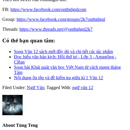
FB:
https://www.facebook.com/onthidgnlcom
Group:
https://www.facebook.com/groups/2k7onthidgnl
Threads:
https://www.threads.net/@onthidgnl2k7
Có thể bạn quan tâm:
Soạn Văn 12 sách mới đầy đủ và chi tiết các tác phẩm
Đọc hiểu văn bản kịch: Hồi thứ tư - Lớp 3 - Arpagông -
Clêan
Soạn bài Khái quát văn học Việt Nam từ cách mạng tháng
Tám
Nội dung ôn tập và đề kiểm tra giữa kì 1 Văn 12
Filed Under:
Ngữ Văn
;
Tagged With:
ngữ văn 12
About
Tùng Teng