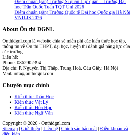
Điểm chuẩn (sàn) Trường Sĩ quan Lục quân 1 Trường Đại
học Trần Quốc Tuấn TQT Uni 2026
Điểm chuẩn (sàn) Trường Quốc tế Đại học Quốc gia Hà Nội
VNU-IS 2026
Footer
About Ôn thi ĐGNL
Onthidgnl.com là website chia sẻ miễn phí các kiến thức học tập,
thông tin về Ôn thi THPT, đại học, luyện thi đánh giá năng lực của
các trường.
Liên hệ:
Phone: 0862902394
Địa chỉ: P. Nguyễn Thị Thập, Trung Hoà, Cầu Giấy, Hà Nội
Mail: info@onthidgnl.com
Chuyên mục chính
Kiến thức Toán Học
Kiến thức Vật Lý
Kiến thức Hóa Học
Kiến thức Ngữ Văn
Copyright © 2026 · Onthidgnl.com
Sitemap
|
Giới thiệu
|
Liên hệ
|
Chính sản bảo mật
|
Điều khoản và
điều kiện