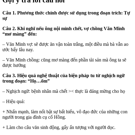
Gợi ý trả lời câu hỏi
Câu 1. Phương thức chính được sử dụng trong đoạn trích: Tự
sự
Câu 2. Khi nghĩ nếu ông nội mình chết, vợ chồng Văn Minh
“mơ màng” đến:
– Văn Minh vợ: sẽ được ăn vận toàn trắng, một điều mà bà vẫn ao
ước bấy lâu nay.
– Văn Minh chồng: cũng mơ màng đến phần tài sản mà ông ta sẽ
được hưởng
Câu 3. Hiệu quả nghệ thuật của biện pháp tu từ nghịch ngữ
trong đoạn: “Họ…ốm”
– Nghịch ngữ: bệnh nhân mà chết >< thực là đáng mừng cho họ
– Hiệu quả:
+ Nhấn mạnh, làm nổi bật sự bất hiếu, vô đạo đức của những con
người trong gia đình cụ cố Hồng.
+ Làm cho câu văn sinh động, gấy ấn tượng với người đọc.