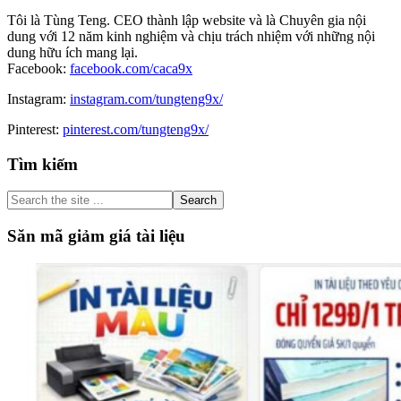
Tôi là Tùng Teng. CEO thành lập website và là Chuyên gia nội
dung với 12 năm kinh nghiệm và chịu trách nhiệm với những nội
dung hữu ích mang lại.
Facebook:
facebook.com/caca9x
Instagram:
instagram.com/tungteng9x/
Pinterest:
pinterest.com/tungteng9x/
Primary
Tìm kiếm
Sidebar
Search
the
site
Săn mã giảm giá tài liệu
...