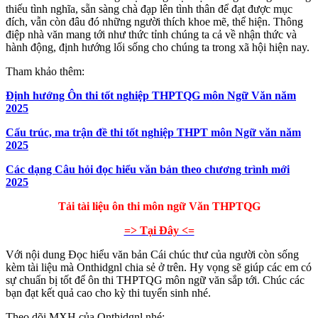
thiếu tình nghĩa, sẵn sàng chà đạp lên tình thân để đạt được mục
đích, vẫn còn đâu đó những người thích khoe mẽ, thể hiện. Thông
điệp nhà văn mang tới như thức tỉnh chúng ta cả về nhận thức và
hành động, định hướng lối sống cho chúng ta trong xã hội hiện nay.
Tham khảo thêm:
Định hướng Ôn thi tốt nghiệp THPTQG môn Ngữ Văn năm
2025
Cấu trúc, ma trận đề thi tốt nghiệp THPT môn Ngữ văn năm
2025
Các dạng Câu hỏi đọc hiểu văn bản theo chương trình mới
2025
Tải tài liệu ôn thi môn ngữ Văn THPTQG
=> Tại Đây <=
Với nội dung Đọc hiểu văn bản Cái chúc thư của người còn sống
kèm tài liệu mà Onthidgnl chia sẻ ở trên. Hy vọng sẽ giúp các em có
sự chuẩn bị tốt để ôn thi THPTQG môn ngữ văn sắp tới. Chúc các
bạn đạt kết quả cao cho kỳ thi tuyển sinh nhé.
Theo dõi MXH của Onthidgnl nhé: