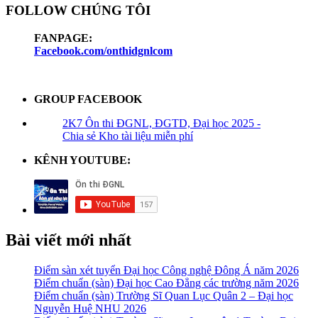
FOLLOW CHÚNG TÔI
FANPAGE:
Facebook.com/onthidgnlcom
GROUP FACEBOOK
2K7 Ôn thi ĐGNL, ĐGTD, Đại học 2025 -
Chia sẻ Kho tài liệu miễn phí
KÊNH YOUTUBE:
Bài viết mới nhất
Điểm sàn xét tuyển Đại học Công nghệ Đông Á năm 2026
Điểm chuẩn (sàn) Đại học Cao Đẳng các trường năm 2026
Điểm chuẩn (sàn) Trường Sĩ Quan Lục Quân 2 – Đại học
Nguyễn Huệ NHU 2026