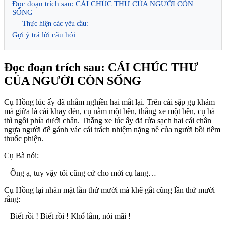
Đọc đoạn trích sau: CÁI CHÚC THƯ CỦA NGƯỜI CÒN
SỐNG
Thực hiện các yêu cầu:
Gợi ý trả lời câu hỏi
Đọc đoạn trích sau: CÁI CHÚC THƯ
CỦA NGƯỜI CÒN SỐNG
Cụ Hồng lúc ấy đã nhắm nghiền hai mắt lại. Trên cái sập gụ khảm
mà giữa là cái khay đèn, cụ nằm một bên, thằng xe một bên, cụ bà
thì ngồi phía dưới chân. Thằng xe lúc ấy đã rửa sạch hai cái chân
ngựa người để gánh vác cái trách nhiệm nặng nề của người bồi tiêm
thuốc phiện.
Cụ Bà nói:
– Ông ạ, tuy vậy tôi cũng cứ cho mời cụ lang…
Cụ Hồng lại nhăn mặt lần thứ mười mà khẽ gắt cũng lần thứ mười
rằng:
– Biết rồi ! Biết rồi ! Khổ lắm, nói mãi !