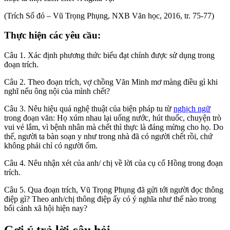
(Trích Số đỏ – Vũ Trọng Phụng, NXB Văn học, 2016, tr. 75-77)
Thực hiện các yêu cầu:
Câu 1. Xác định phương thức biểu đạt chính được sử dụng trong
đoạn trích.
Câu 2. Theo đoạn trích, vợ chồng Văn Minh mơ màng điều gì khi
nghĩ nếu ông nội của mình chết?
Câu 3. Nêu hiệu quả nghệ thuật của biện pháp tu từ
nghịch ngữ
trong đoạn văn: Họ xúm nhau lại uống nước, hút thuốc, chuyện trò
vui vẻ lắm, vì bệnh nhân mà chết thì thực là đáng mừng cho họ. Do
thế, người ta bàn soạn y như trong nhà đã có người chết rồi, chứ
không phải chỉ có người ốm.
Câu 4. Nêu nhận xét của anh/ chị về lời của cụ cố Hồng trong đoạn
trích.
Câu 5. Qua đoạn trích, Vũ Trọng Phụng đã gửi tới người đọc thông
điệp gì? Theo anh/chị thông điệp ấy có ý nghĩa như thế nào trong
bối cảnh xã hội hiện nay?