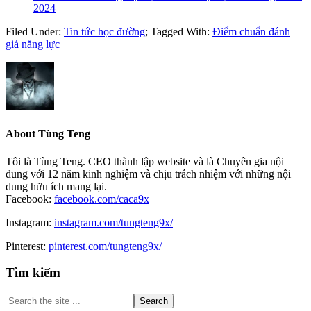
2024
Filed Under:
Tin tức học đường
;
Tagged With:
Điểm chuẩn đánh
giá năng lực
About
Tùng Teng
Tôi là Tùng Teng. CEO thành lập website và là Chuyên gia nội
dung với 12 năm kinh nghiệm và chịu trách nhiệm với những nội
dung hữu ích mang lại.
Facebook:
facebook.com/caca9x
Instagram:
instagram.com/tungteng9x/
Pinterest:
pinterest.com/tungteng9x/
Primary
Tìm kiếm
Sidebar
Search