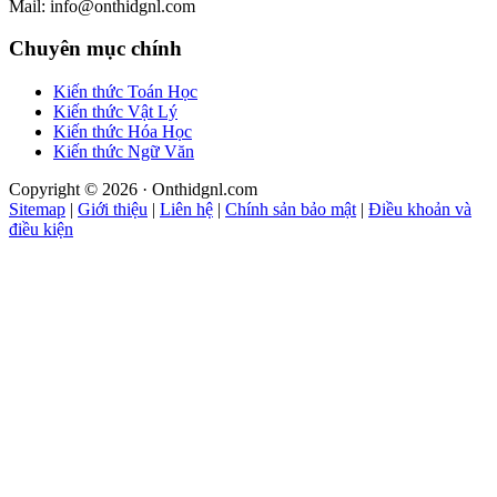
Mail: info@onthidgnl.com
Chuyên mục chính
Kiến thức Toán Học
Kiến thức Vật Lý
Kiến thức Hóa Học
Kiến thức Ngữ Văn
Copyright © 2026 · Onthidgnl.com
Sitemap
|
Giới thiệu
|
Liên hệ
|
Chính sản bảo mật
|
Điều khoản và
điều kiện