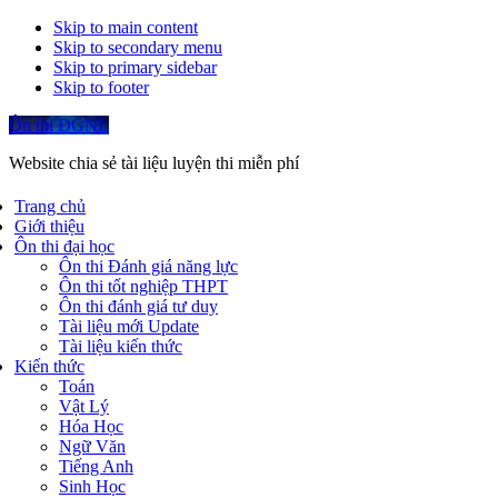
Skip to main content
Skip to secondary menu
Skip to primary sidebar
Skip to footer
Ôn thi ĐGNL
Website chia sẻ tài liệu luyện thi miễn phí
Trang chủ
Giới thiệu
Ôn thi đại học
Ôn thi Đánh giá năng lực
Ôn thi tốt nghiệp THPT
Ôn thi đánh giá tư duy
Tài liệu mới Update
Tài liệu kiến thức
Kiến thức
Toán
Vật Lý
Hóa Học
Ngữ Văn
Tiếng Anh
Sinh Học