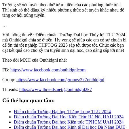
Trường sẽ xét tuyển theo thứ tự ưu tiên của các phương thức trên.
Thí sinh có thể đăng ký nhiều phương thức xét tuyển khác nhau để
tăng cơ hội trúng tuyển.
…
Với thông tin về : Điểm chuẩn Trường Đại học Thủy lợi TLU 2024
mà Onthidgnl chia sẻ ở trên. Hy vọng sẽ giúp các em có sự chuẩn bị
để ôn thi tốt nghiệp THPTQG 2025 sắp tới được tốt. Chúc các bạn
đạt kết quả cao cho kỳ thi tuyển sinh đại học, cao đẳng sắp tới nhé!
Theo dõi MXH của Onthidgnl nhé:
FB:
https://www.facebook.com/onthidgnlcom
Group:
https://www.facebook.com/groups/2k7onthidgnl
Threads:
https://www.threads.net/@onthidgnl2k7
Có thể bạn quan tâm:
Điểm chuẩn Trường Đại học Thăng Long TLU 2024
Điểm chuẩn Trường Đại Học Kiến Trúc Hà Nội HAU 2024
Điểm chuẩn Trường Đại học Kiến trúc TPHCM UAH 2024
Điểm chuẩn Trường Đại học Kinh tế Đại học Đà Nẵng DUE