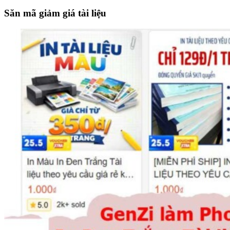
the
site
Săn mã giảm giá tài liệu
...