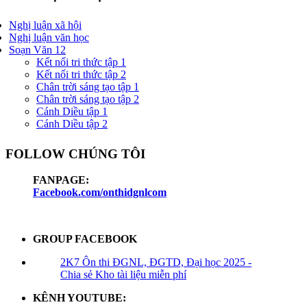
Nghị luận xã hội
Nghị luận văn học
Soạn Văn 12
Kết nối tri thức tập 1
Kết nối tri thức tập 2
Chân trời sáng tạo tập 1
Chân trời sáng tạo tập 2
Cánh Diều tập 1
Cánh Diều tập 2
FOLLOW CHÚNG TÔI
FANPAGE:
Facebook.com/onthidgnlcom
GROUP FACEBOOK
2K7 Ôn thi ĐGNL, ĐGTD, Đại học 2025 -
Chia sẻ Kho tài liệu miễn phí
KÊNH YOUTUBE: