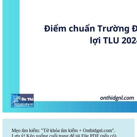
Mẹo tìm kiếm: "Từ khóa tìm kiếm + Onthidgnl.com".
Lưu ý! Kéo xuống cuối trang để tải File PDF (nếu có)