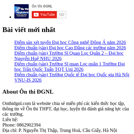
Bài viết mới nhất
Điểm sàn xét tuyển Đại học Công nghệ Đông Á năm 2026
Điểm chuẩn (sàn) Đại học Cao Đẳng các trường năm 2026
Điểm chuẩn (sàn) Trường Sĩ Quan Lục Quân 2 – Đại học
Nguyễn Huệ NHU 2026
Điểm chuẩn (sàn) Trường Sĩ quan Lục quân 1 Trường Đại
học Trần Quốc Tuấn TQT Uni 2026
Điểm chuẩn (sàn) Trường Quốc tế Đại học Quốc gia Hà Nội
VNU-IS 2026
Footer
About Ôn thi ĐGNL
Onthidgnl.com là website chia sẻ miễn phí các kiến thức học tập,
thông tin về Ôn thi THPT, đại học, luyện thi đánh giá năng lực của
các trường.
Liên hệ:
Phone: 0862902394
Địa chỉ: P. Nguyễn Thị Thập, Trung Hoà, Cầu Giấy, Hà Nội