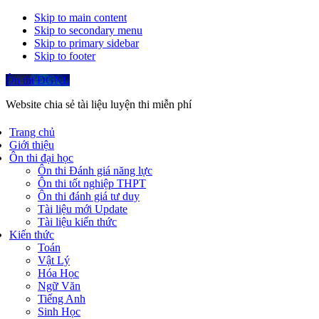
Skip to main content
Skip to secondary menu
Skip to primary sidebar
Skip to footer
Ôn thi ĐGNL
Website chia sẻ tài liệu luyện thi miễn phí
Trang chủ
Giới thiệu
Ôn thi đại học
Ôn thi Đánh giá năng lực
Ôn thi tốt nghiệp THPT
Ôn thi đánh giá tư duy
Tài liệu mới Update
Tài liệu kiến thức
Kiến thức
Toán
Vật Lý
Hóa Học
Ngữ Văn
Tiếng Anh
Sinh Học