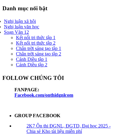
Danh mục nổi bật
Nghị luận xã hội
Nghị luận văn học
Soạn Văn 12
Kết nối tri thức tập 1
Kết nối tri thức tập 2
Chân trời sáng tạo tập 1
Chân trời sáng tạo tập 2
Cánh Diều tập 1
Cánh Diều tập 2
FOLLOW CHÚNG TÔI
FANPAGE:
Facebook.com/onthidgnlcom
GROUP FACEBOOK
2K7 Ôn thi ĐGNL, ĐGTD, Đại học 2025 -
Chia sẻ Kho tài liệu miễn phí