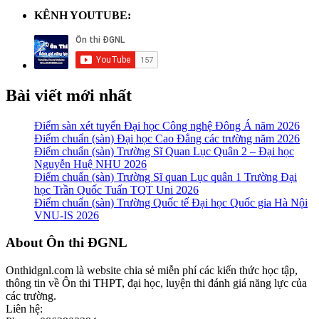
KÊNH YOUTUBE:
Bài viết mới nhất
Điểm sàn xét tuyển Đại học Công nghệ Đông Á năm 2026
Điểm chuẩn (sàn) Đại học Cao Đẳng các trường năm 2026
Điểm chuẩn (sàn) Trường Sĩ Quan Lục Quân 2 – Đại học
Nguyễn Huệ NHU 2026
Điểm chuẩn (sàn) Trường Sĩ quan Lục quân 1 Trường Đại
học Trần Quốc Tuấn TQT Uni 2026
Điểm chuẩn (sàn) Trường Quốc tế Đại học Quốc gia Hà Nội
VNU-IS 2026
Footer
About Ôn thi ĐGNL
Onthidgnl.com là website chia sẻ miễn phí các kiến thức học tập,
thông tin về Ôn thi THPT, đại học, luyện thi đánh giá năng lực của
các trường.
Liên hệ: