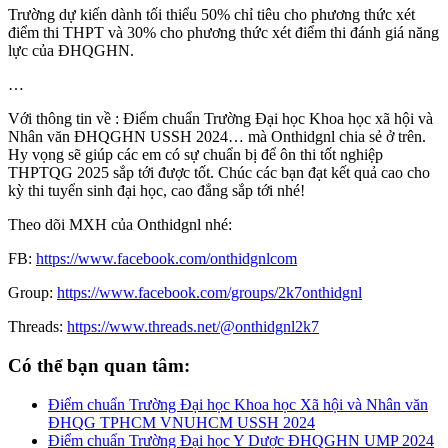
Trường dự kiến dành tối thiểu 50% chỉ tiêu cho phương thức xét
điểm thi THPT và 30% cho phương thức xét điểm thi đánh giá năng
lực của ĐHQGHN.
…
Với thông tin về : Điểm chuẩn Trường Đại học Khoa học xã hội và
Nhân văn ĐHQGHN USSH 2024… mà Onthidgnl chia sẻ ở trên.
Hy vọng sẽ giúp các em có sự chuẩn bị để ôn thi tốt nghiệp
THPTQG 2025 sắp tới được tốt. Chúc các bạn đạt kết quả cao cho
kỳ thi tuyển sinh đại học, cao đẳng sắp tới nhé!
Theo dõi MXH của Onthidgnl nhé:
FB:
https://www.facebook.com/onthidgnlcom
Group:
https://www.facebook.com/groups/2k7onthidgnl
Threads:
https://www.threads.net/@onthidgnl2k7
Có thể bạn quan tâm:
Điểm chuẩn Trường Đại học Khoa học Xã hội và Nhân văn
ĐHQG TPHCM VNUHCM USSH 2024
Điểm chuẩn Trường Đại học Y Dược ĐHQGHN UMP 2024