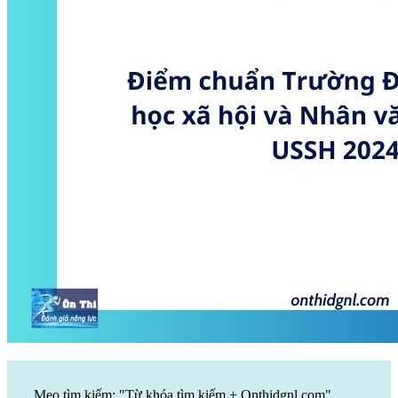
Mẹo tìm kiếm: "Từ khóa tìm kiếm + Onthidgnl.com".