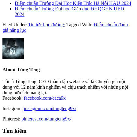
Điểm chuẩn Trường Đại Học Kiến Trúc Hà Nội HAU 2024
Điểm chuẩn Trường Đại học Giáo dục ĐHQGHN UED
2024
Filed Under:
Tin tức học đường
;
Tagged With:
Điểm chuẩn đánh
giá năng lực
About
Tùng Teng
Tôi là Tùng Teng. CEO thành lập website và là Chuyên gia nội
dung với 12 năm kinh nghiệm và chịu trách nhiệm với những nội
dung hữu ích mang lại.
Facebook:
facebook.com/caca9x
Instagram:
instagram.com/tungteng9x/
Pinterest:
pinterest.com/tungteng9x/
Primary
Tìm kiếm