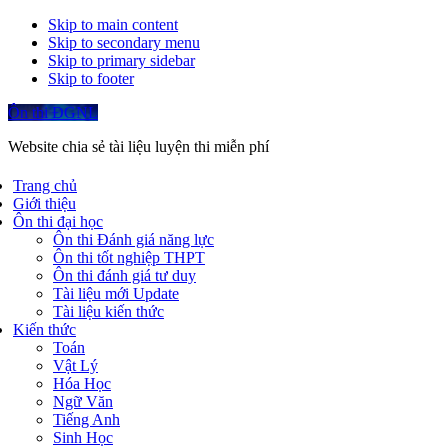
Skip to main content
Skip to secondary menu
Skip to primary sidebar
Skip to footer
Ôn thi ĐGNL
Website chia sẻ tài liệu luyện thi miễn phí
Trang chủ
Giới thiệu
Ôn thi đại học
Ôn thi Đánh giá năng lực
Ôn thi tốt nghiệp THPT
Ôn thi đánh giá tư duy
Tài liệu mới Update
Tài liệu kiến thức
Kiến thức
Toán
Vật Lý
Hóa Học
Ngữ Văn
Tiếng Anh
Sinh Học