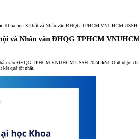
 học Khoa học Xã hội và Nhân văn ĐHQG TPHCM VNUHCM USSH 
Xã hội và Nhân văn ĐHQG TPHCM VNUHC
Nhân văn ĐHQG TPHCM VNUHCM USSH 2024 được Onthidgnl chia sẻ dư
 kết quả tốt nhất.