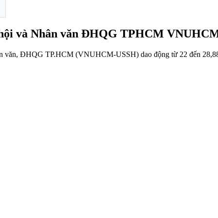
Xã hội và Nhân văn ĐHQG TPHCM VNUHC
ân văn, ĐHQG TP.HCM (VNUHCM-USSH) dao động từ 22 đến 28,88 đi