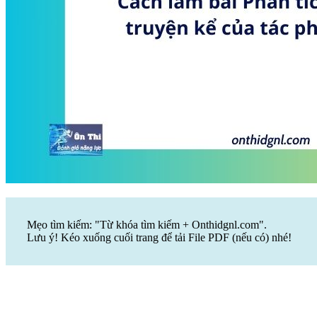
Mẹo tìm kiếm: "Từ khóa tìm kiếm + Onthidgnl.com".
Lưu ý! Kéo xuống cuối trang để tải File PDF (nếu có) nhé!