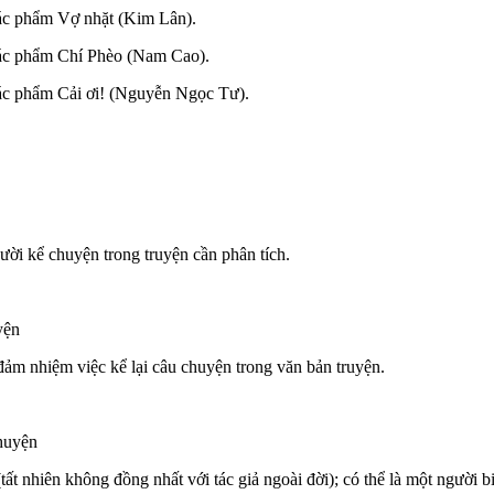
 tác phẩm Vợ nhặt (Kim Lân).
 tác phẩm Chí Phèo (Nam Cao).
 tác phẩm Cải ơi! (Nguyễn Ngọc Tư).
gười kể chuyện trong truyện cần phân tích.
yện
đảm nhiệm việc kể lại câu chuyện trong văn bản truyện.
chuyện
t nhiên không đồng nhất với tác giả ngoài đời); có thể là một người biế