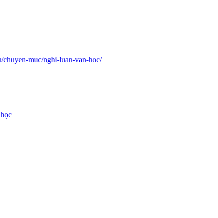
om/chuyen-muc/nghi-luan-van-hoc/
 học