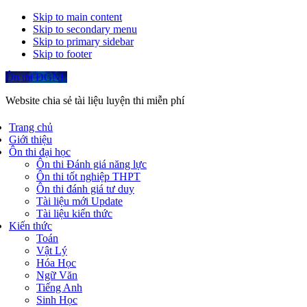
Skip to main content
Skip to secondary menu
Skip to primary sidebar
Skip to footer
Ôn thi ĐGNL
Website chia sẻ tài liệu luyện thi miễn phí
Trang chủ
Giới thiệu
Ôn thi đại học
Ôn thi Đánh giá năng lực
Ôn thi tốt nghiệp THPT
Ôn thi đánh giá tư duy
Tài liệu mới Update
Tài liệu kiến thức
Kiến thức
Toán
Vật Lý
Hóa Học
Ngữ Văn
Tiếng Anh
Sinh Học