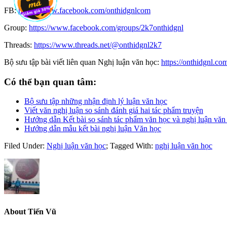
FB:
https://www.facebook.com/onthidgnlcom
Group:
https://www.facebook.com/groups/2k7onthidgnl
Threads:
https://www.threads.net/@onthidgnl2k7
Bộ sưu tập bài viết liên quan Nghị luận văn học:
https://onthidgnl.c
Có thể bạn quan tâm:
Bộ sưu tập những nhận định lý luận văn học
Viết văn nghị luận so sánh đánh giá hai tác phẩm truyện
Hướng dẫn Kết bài so sánh tác phẩm văn học và nghị luận văn
Hướng dẫn mẫu kết bài nghị luận Văn học
Filed Under:
Nghị luận văn học
;
Tagged With:
nghị luận văn học
About
Tiến Vũ