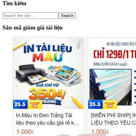
Primary
Tìm kiếm
Sidebar
Search
the
site
Săn mã giảm giá tài liệu
...