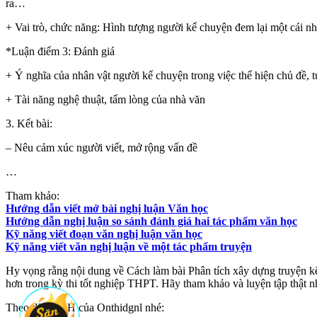
ra…
+ Vai trò, chức năng: Hình tượng người kể chuyện đem lại một cái n
*Luận điểm 3: Đánh giá
+ Ý nghĩa của nhân vật người kể chuyện trong việc thể hiện chủ đề, 
+ Tài năng nghệ thuật, tấm lòng của nhà văn
3. Kết bài:
– Nêu cảm xúc người viết, mở rộng vấn đề
…
Tham khảo:
Hướng dẫn viết mở bài nghị luận Văn học
Hướng dẫn nghị luận so sánh đánh giá hai tác phẩm văn học
Kỹ năng viết đoạn văn nghị luận văn học
Kỹ năng viết văn nghị luận về một tác phẩm truyện
Hy vọng rằng nội dung về Cách làm bài Phân tích xây dựng truyện kể
hơn trong kỳ thi tốt nghiệp THPT. Hãy tham khảo và luyện tập thật nhi
Theo dõi MXH của Onthidgnl nhé: