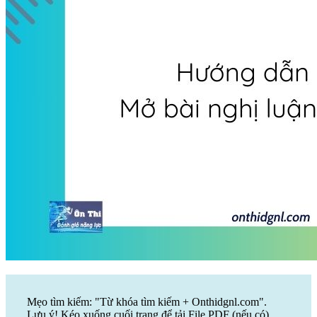
Mẹo tìm kiếm: "Từ khóa tìm kiếm + Onthidgnl.com".
Lưu ý! Kéo xuống cuối trang để tải File PDF (nếu có)