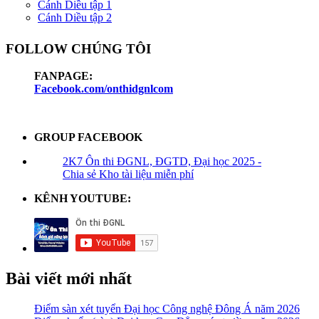
Cánh Diều tập 1
Cánh Diều tập 2
FOLLOW CHÚNG TÔI
FANPAGE:
Facebook.com/onthidgnlcom
GROUP FACEBOOK
2K7 Ôn thi ĐGNL, ĐGTD, Đại học 2025 -
Chia sẻ Kho tài liệu miễn phí
KÊNH YOUTUBE:
Bài viết mới nhất
Điểm sàn xét tuyển Đại học Công nghệ Đông Á năm 2026