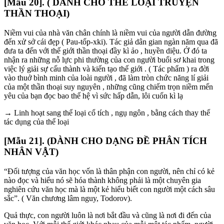
[Mẫu 20]. ( DÀNH CHO THỂ LOẠI TRUYỆN
THẦN THOẠI)
Niềm vui của nhà văn chân chính là niềm vui của người dẫn đường
đến xử sở cái đẹp ( Pau-tốp-xki). Tác giả dân gian ngàn năm qua đã
đưa ta đến với thế giới thần thoại đầy kì ảo , huyền diệu. Ở đó ta
nhận ra những nỗ lực phi thường của con người buổi sơ khai trong
việc lý giải sự cấu thành và kiến tạo thế giới . ( Tác phẩm ) ra đời
vào thuở bình minh của loài người , đã làm tròn chức năng lí giải
của một thần thoại suy nguyên , những cũng chiếm trọn niềm mến
yêu của bạn đọc bao thế hệ vì sức hấp dẫn, lôi cuốn kì lạ
→ Linh hoạt sang thể loại cổ tích , ngụ ngôn , bằng cách thay thế
tác dụng của thể loại
[Mẫu 21]. (DÀNH CHO DẠNG ĐỀ PHÂN TÍCH
NHÂN VẬT)
“Đối tượng của văn học vốn là thân phận con người, nên chỉ có kẻ
nào đọc và hiểu nó sẽ hóa thành không phải là một chuyên gia
nghiên cứu văn học mà là một kẻ hiểu biết con người một cách sâu
sắc”. ( Văn chương lâm nguy, Todorov).
Quả thực, con người luôn là nơi bắt đầu và cũng là nơi đi đến của