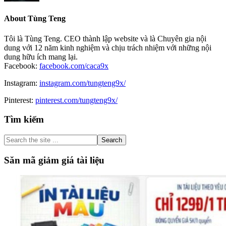
About
Tùng Teng
Tôi là Tùng Teng. CEO thành lập website và là Chuyên gia nội
dung với 12 năm kinh nghiệm và chịu trách nhiệm với những nội
dung hữu ích mang lại.
Facebook:
facebook.com/caca9x
Instagram:
instagram.com/tungteng9x/
Pinterest:
pinterest.com/tungteng9x/
Primary
Tìm kiếm
Sidebar
Search
the
site
Săn mã giảm giá tài liệu
...