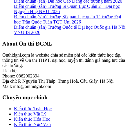
Điểm chuẩn (sàn) Đại học Cao Đẳng các trường năm 2026
Điểm chuẩn (sàn) Trường Sĩ Quan Lục Quân 2 – Đại học
Nguyễn Huệ NHU 2026
Điểm chuẩn (sàn) Trường Sĩ quan Lục quân 1 Trường Đại
học Trần Quốc Tuấn TQT Uni 2026
Điểm chuẩn (sàn) Trường Quốc tế Đại học Quốc gia Hà Nội
VNU-IS 2026
Footer
About Ôn thi ĐGNL
Onthidgnl.com là website chia sẻ miễn phí các kiến thức học tập,
thông tin về Ôn thi THPT, đại học, luyện thi đánh giá năng lực của
các trường.
Liên hệ:
Phone: 0862902394
Địa chỉ: P. Nguyễn Thị Thập, Trung Hoà, Cầu Giấy, Hà Nội
Mail: info@onthidgnl.com
Chuyên mục chính
Kiến thức Toán Học
Kiến thức Vật Lý
Kiến thức Hóa Học
Kiến thức Ngữ Văn