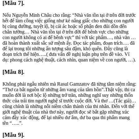
[Mẫu 7].
Nếu Nguyễn Minh Châu cho rằng: “Nhà văn tồn tại ở trên đời trước
hết để làm công việc giống như kẻ nâng giấc cho những con người
bị cùng đường, tuyệt lộ, bị cái ác hoặc số phận đen đủi dồn đến
chân tường… Nhà văn tồn tại ở trên đời để bênh vực cho những
con người không có ai để bênh vực” thì với tác phẩm…, nhà văn …
đã hoàn thành xuất sắc sứ mệnh ấy. Đọc tác phẩm, đoạn trích…. đã
để lại trong tôi những ấn tượng sâu đậm, khó quên. Đây cũng là
đoạn trích thể hiện…..( đưa vấn đề nghị luận phụ trên đề vào. Ví
dụ: phong cách nghệ thuật, cách nhìn, quan niệm về con người, …).
[Mẫu 8].
Không phải ngẫu nhiên mà Rasul Gamzatov đã từng tâm niệm rằng:
“Thơ ca bắt nguồn từ những âm vang của tâm hồn”.Thật vậy, thi ca
muôn đời là nơi bộc lộ những trở trăn, những nghĩ suy những thổn
thức của trái tim người nghệ sĩ trước cuộc đời. Và thơ …(Tác giả)…
cũng chính là những nỗi niềm chân thành của thi nhân. Đến với thế
giới nghệ thuật của nhà thơ này, người đọc sẽ bắt gặp những xúc
cảm đầy xúc động, để lại nhiều dư âm, dư ba qua thi phẩm mang
tên “…..”.
[Mẫu 9].