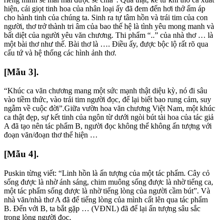
hiện, cái giọt tinh hoa của nhân loại ấy đã đem đến hơi thở ấm áp
cho hành tinh của chúng ta. Sinh ra tự tâm hồn và trái tim của con
người, thơ trở thành tri âm của bao thế hệ là tình yêu mong manh và
bất diệt của người yêu văn chương. Thi phẩm “..” của nhà thơ … là
một bài thơ như thế. Bài thơ là …. Điều ấy, được bộc lộ rất rõ qua
cấu tứ và hệ thống các hình ảnh thơ.
[Mẫu 3].
“Khúc ca văn chương mang một sức mạnh thật diệu kỳ, nó đi sâu
vào tiềm thức, vào trái tim người đọc, để lại biết bao rung cảm, suy
ngẫm về cuộc đời”.Giữa vườn hoa văn chương Việt Nam, một khúc
ca thật đẹp, sự kết tinh của ngôn từ dưới ngòi bút tài hoa của tác giả
A đã tạo nên tác phẩm B, người đọc không thể không ấn tượng với
đoạn văn/đoạn thơ thể hiện …
[Mẫu 4].
Puskin từng viết: “Linh hồn là ấn tượng của một tác phẩm. Cây cỏ
sống được là nhờ ánh sáng, chim muông sống được là nhờ tiếng ca,
một tác phẩm sống được là nhờ tiếng lòng của người cầm bút”. Và
nhà văn/nhà thơ A đã để tiếng lòng của mình cất lên qua tác phẩm
B. Đến với B, ta bắt gặp … (VĐNL) đã để lại ấn tượng sâu sắc
trong lòng người đọc.