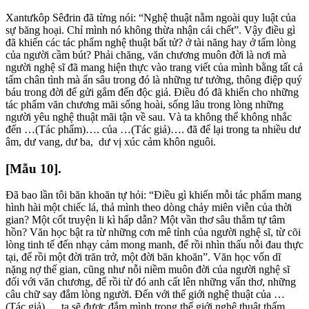
Xantưkôp Sêđrin đã từng nói: “Nghệ thuật nằm ngoài quy luật của
sự băng hoại. Chỉ mình nó không thừa nhận cái chết”. Vậy điều gì
đã khiến các tác phẩm nghệ thuật bất tử? ở tài năng hay ở tấm lòng
của người cầm bút? Phải chăng, văn chương muôn đời là nơi mà
người nghệ sĩ đã mang hiện thực vào trang viết của mình bằng tất cả
tấm chân tình mà ẩn sâu trong đó là những tư tưởng, thông điệp quý
báu trong đời để gửi gắm đến độc giả. Điều đó đã khiến cho những
tác phẩm văn chương mãi sống hoài, sống lâu trong lòng những
người yêu nghệ thuật mãi tận về sau. Và ta không thể không nhắc
đến …(Tác phẩm)…. của …(Tác giả)…. đã để lại trong ta nhiều dư
âm, dư vang, dư ba, dư vị xúc cảm khôn nguôi.
[Mẫu 10].
Đã bao lần tôi băn khoăn tự hỏi: “Điều gì khiến mỗi tác phẩm mang
hình hài một chiếc lá, thả mình theo dòng chảy miên viễn của thời
gian? Một cốt truyện li kì hấp dẫn? Một vần thơ sâu thẳm tự tâm
hồn? Văn học bật ra từ những cơn mê tỉnh của người nghệ sĩ, từ cõi
lòng tinh tế đến nhạy cảm mong manh, để rồi nhìn thấu nỗi đau thực
tại, để rồi một đời trăn trở, một đời băn khoăn”. Văn học vốn dĩ
nặng nợ thế gian, cũng như nỗi niềm muôn đời của người nghệ sĩ
đối với văn chương, để rồi từ đó anh cất lên những vấn thơ, những
câu chữ say đắm lòng người. Đến với thế giới nghệ thuật của …
(Tác giả)…, ta sẽ được đắm mình trong thế giới nghệ thuật thấm