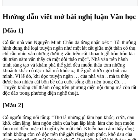
Hướng dẫn viết mở bài nghị luận Văn học
[Mẫu 1]
Có lần nhà văn Nguyễn Minh Châu đã từng nhận xét: “ Tôi thường
hình dung thể loại truyện ngắn như một lát cắt giữa một thân cổ thụ,
chỉ cần nhìn vào những đường vân trên cái khoanh gỗ tròn tròn kia
dù trăm năm vẫn thấy cả một đời thảo mộc”. Nhà văn trên hành
trình sáng tạo và khám phá thế giới đều muốn thâu tóm những
khoảnh khắc cô đặc nhất mà khúc xạ thế giới dưới ngòi bút của
mình. Vì lẽ đó, khi đọc truyện ngắn … của nhà văn .. mà ta thấy
được bao nhiêu cái bộn bề của cuộc sống dồn nén trong đó. …
Truyện không chỉ thành công trên phương diện nội dung mà còn rất
độc đáo trong phương diện nghệ thuật.
[Mẫu 2]
Có người từng nói rằng: “Thơ là những gì làm bạn khóc, cười, đau
khổ, câm lặng, làm ngón chân của bạn lấp lánh, làm cho bạn muốn
làm mọi điều hoặc chỉ ngồi yên một chỗ. Khiến bạn cảm thấy rằng
mình không còn cô độc trên thế giới rằng hạnh phúc, khổ đau của
riêng mình sẽ mãi mãi được sẻ chia”. Quả thật, kể từ khi thơ ca xuất