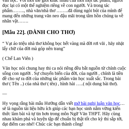
văn học. Với mỗi thế giới khác nhau của mỗi một tác phẩm, người
đọc lại có một thể nghiệm riêng về con người. Và trong tác
phẩm…….., nhà văn/nhà thơ ……..đã dùng ngòi bút của mình để
mang đến những trang văn neo đậu mãi trong tâm hồn chúng ta về
nhân vật…….
[Mẫu 22]. (DÀNH CHO THƠ)
“ Vạt áo triệu nhà thơ không bọc hết vàng mà đời rơi vãi , hãy nhặt
lấy chữ của đời mà góp nên trang”
( Chế Lan Viên )
Văn học nói chung hay thi ca nói riêng đều bắt nguồn từ chính cuộc
sống con người . Sự chuyển biến của đời, của người , chính là tiền
đề cho sự ra đời của những tác phẩm văn học xuất sắc. Trong bài
thơ ( Tên ..) của nhà thơ ( tên) , hình hài …..( nội dung bài thơ).
—
Hy vọng rằng bài mẫu Hướng dẫn viết
mở bài nghị luận văn học
…
sẽ là nguồn tài liệu hữu ích giúp các bạn học sinh nắm vững kiến
thức làm bài và tự tin hơn trong môn Ngữ Văn THPT. Hãy cùng
nhau khám phá và luyện tập để chuẩn bị thật tốt cho kỳ thi sắp tới,
đạt điểm cao nhé! Chúc các bạn thành công!