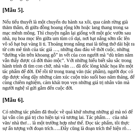
[Mẫu 5].
Nếu tiểu thuyết là một chuyến du hành xa xôi, qua cánh rừng già
thăm thẳm, đi giữa đồng hoang rộng lớn hoặc lang thang trong sa
mạc mênh mông. Thì chuyện ngắn lại giống với một góc vườn sau
nhà, nụ hoa mọc lên giữa um tùm cỏ dại, nơi hạt nắng sớm rắc lên
vô số hạt bụi vàng li ti. Thoáng trong nắng mai là tiếng thở dài bật ra
từ cơn mê tỉnh của tác giả …, những đau đáu về thời cuộc, những
“đường vân trên khoang gỗ” in vết của con người mà “dù trăm năm
vẫn thấy được cả đời thảo mộc”. Với những hiểu biết sâu sắc trong
hành trình đi tìm con chữ, nhà văn … đã dốc lòng khắc họa lên một
tác phẩm để đời. Để rồi từ trong trang văn (tác phẩm), người đọc có
dịp được sống dậy những cảm xúc cuộn trào suối bao năm tháng, để
cùng chiêm nghiệm, cảm khái trọn vẹn những giá trị nhân văn mà
người nghệ sĩ gửi gắm đến cuộc đời.
[Mẫu 6].
Có những tác phẩm đã thuộc về quá khứ nhưng những gì mà nó để
lại vẫn còn giá trị cho hiện tại và tương lai. Tác phẩm… của nhà
văn/ nhà thơ… là một trường hợp như thế. Đọc tác phẩm, tôi thực
sự ấn tượng với đoạn trích…..Đây cũng là đoạn trích thể hiện rõ…