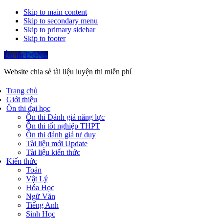
Skip to main content
Skip to secondary menu
Skip to primary sidebar
Skip to footer
Ôn thi ĐGNL
Website chia sẻ tài liệu luyện thi miễn phí
Trang chủ
Giới thiệu
Ôn thi đại học
Ôn thi Đánh giá năng lực
Ôn thi tốt nghiệp THPT
Ôn thi đánh giá tư duy
Tài liệu mới Update
Tài liệu kiến thức
Kiến thức
Toán
Vật Lý
Hóa Học
Ngữ Văn
Tiếng Anh
Sinh Học