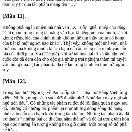
đẫm suy tư qua tác phẩm mang tên “…”
[Mẫu 11].
Không phải ngẫu nhiên mà nhà văn I.X Tuốc- ghê- nhép cho rằng:
“Cái quan trọng trong tài năng văn học là tiếng nói của mình, là cái
giọng riêng biệt của chính mình không thể tìm thấy trong cổ họng
của bất kì một người nào khác”. Thật vậy, không một nhà văn, nhà
thơ nào mà không muốn khắc chạm dấu ấn riêng của mình vào tấm
bia của thời gian. Và.(Tác giả). với sự tài hoa, tài trí và tận tâm với
cuộc đời đã đem đến cho độc giả những trải nghiệm thẩm mĩ tuyệt
vời thông qua ..(Tác phẩm).. đã để lại trong ta nhiều trăn trở, nghĩ
suy.
[Mẫu 12].
Trong bài thơ “Nghĩ lại về Pau-xtốp-xki” – nhà thơ Bằng Việt từng
viết: “Những trang sách suốt đời đi vẫn nhớ. Như đám mây ngũ sắc
ngủ trên đầu”. Có những tác phẩm ra đời để rồi lãng quên ngay sau
đó, nhưng có những tác phẩm lại như những dòng sông đỏ nặng
phù sa in dấu ấn chạm khắc trong tâm khảm. Những tác phẩm ấy đã
trờ thành “ những bài ca đi cùng năm tháng” và để lại trong tâm hồn
bạn đọc những ấn tượng không bao giờ quên. Một trong số đó phải
kể tới…