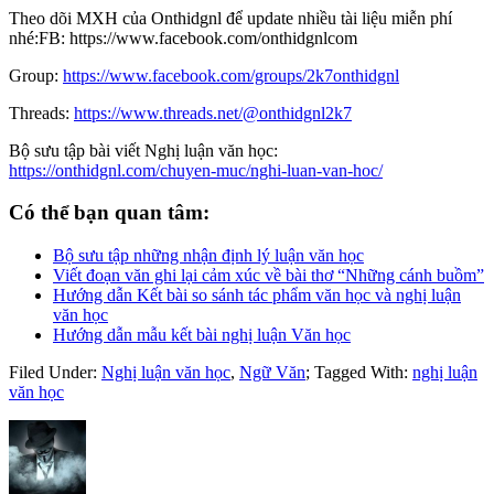
Theo dõi MXH của Onthidgnl để update nhiều tài liệu miễn phí
nhé:FB: https://www.facebook.com/onthidgnlcom
Group:
https://www.facebook.com/groups/2k7onthidgnl
Threads:
https://www.threads.net/@onthidgnl2k7
Bộ sưu tập bài viết Nghị luận văn học:
https://onthidgnl.com/chuyen-muc/nghi-luan-van-hoc/
Có thể bạn quan tâm:
Bộ sưu tập những nhận định lý luận văn học
Viết đoạn văn ghi lại cảm xúc về bài thơ “Những cánh buồm”
Hướng dẫn Kết bài so sánh tác phẩm văn học và nghị luận
văn học
Hướng dẫn mẫu kết bài nghị luận Văn học
Filed Under:
Nghị luận văn học
,
Ngữ Văn
;
Tagged With:
nghị luận
văn học