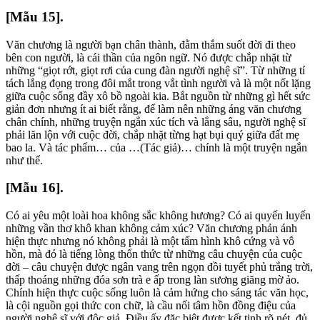
[Mẫu 15].
Văn chương là người bạn chân thành, đằm thắm suốt đời đi theo
bên con người, là cái thần của ngôn ngữ. Nó được chắp nhặt từ
những “giọt rớt, giọt rơi của cung đàn người nghệ sĩ”. Từ những tí
tách lắng đọng trong đôi mắt trong vắt tình người và là một nốt lặng
giữa cuộc sống đầy xô bồ ngoài kia. Bắt nguồn từ những gì hết sức
giản đơn nhưng ít ai biết rằng, để làm nên những áng văn chương
chân chính, những truyện ngắn xúc tích và lắng sâu, người nghệ sĩ
phải lăn lộn với cuộc đời, chắp nhặt từng hạt bụi quý giữa đất mẹ
bao la. Và tác phẩm… của …(Tác giả)… chính là một truyện ngắn
như thế.
[Mẫu 16].
Có ai yêu một loài hoa không sắc không hương? Có ai quyến luyến
những vần thơ khô khan không cảm xúc? Văn chương phản ánh
hiện thực nhưng nó không phải là một tấm hình khô cứng và vô
hồn, mà đó là tiếng lòng thổn thức từ những câu chuyện của cuộc
đời – câu chuyện được ngân vang trên ngọn đồi tuyết phủ trắng trời,
thấp thoáng những đóa sơn trà e ấp trong làn sương giăng mờ ảo.
Chính hiện thực cuộc sống luôn là cảm hứng cho sáng tác văn học,
là cội nguồn gọi thức con chữ, là cầu nối tâm hồn đồng điệu của
người nghệ sĩ với độc giả. Điều ấy đặc biệt được kết tinh rõ nét, đủ