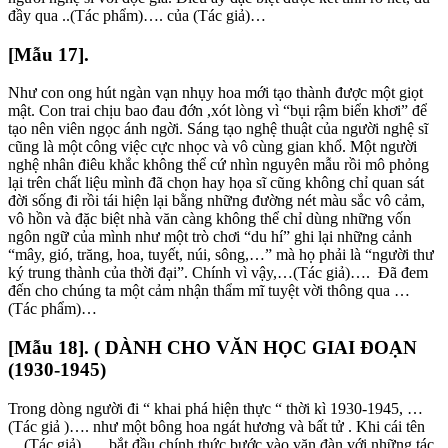
đầy qua ..(Tác phẩm)…. của (Tác giả)…
[Mẫu 17].
Như con ong hút ngàn vạn nhụy hoa mới tạo thành được một giọt
mật. Con trai chịu bao đau đớn ,xót lòng vì “bụi rậm biển khơi” để
tạo nên viên ngọc ánh ngời. Sáng tạo nghệ thuật của người nghệ sĩ
cũng là một công việc cực nhọc và vô cùng gian khổ. Một người
nghệ nhân điêu khắc không thể cứ nhìn nguyên mẫu rồi mô phỏng
lại trên chất liệu mình đã chọn hay họa sĩ cũng không chỉ quan sát
đời sống đi rồi tái hiện lại bằng những đường nét màu sắc vô cảm,
vô hồn và đặc biệt nhà văn càng không thể chỉ dùng những vốn
ngôn ngữ của mình như một trò chơi “du hí” ghi lại những cảnh
“mây, gió, trăng, hoa, tuyết, núi, sông,…” mà họ phải là “người thư
ký trung thành của thời đại”. Chính vì vậy,…(Tác giả)…. Đã đem
đến cho chúng ta một cảm nhận thẩm mĩ tuyệt vời thông qua …
(Tác phẩm)…
[Mẫu 18]. ( DÀNH CHO VĂN HỌC GIAI ĐOẠN
(1930-1945)
Trong dòng người đi “ khai phá hiện thực “ thời kì 1930-1945, …
(Tác giả )…. như một bông hoa ngát hương và bất tử . Khi cái tên
…(Tác giả)….. bắt đầu chính thức bước vào văn đàn với những tác