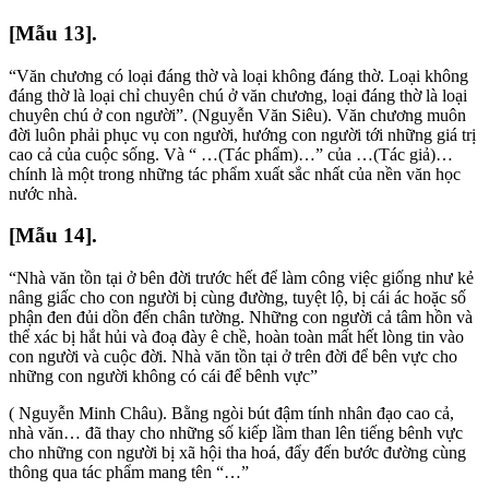
[Mẫu 13].
“Văn chương có loại đáng thờ và loại không đáng thờ. Loại không
đáng thờ là loại chỉ chuyên chú ở văn chương, loại đáng thờ là loại
chuyên chú ở con người”. (Nguyễn Văn Siêu). Văn chương muôn
đời luôn phải phục vụ con người, hướng con người tới những giá trị
cao cả của cuộc sống. Và “ …(Tác phẩm)…” của …(Tác giả)…
chính là một trong những tác phẩm xuất sắc nhất của nền văn học
nước nhà.
[Mẫu 14].
“Nhà văn tồn tại ở bên đời trước hết để làm công việc giống như kẻ
nâng giấc cho con người bị cùng đường, tuyệt lộ, bị cái ác hoặc số
phận đen đủi dồn đến chân tường. Những con người cả tâm hồn và
thể xác bị hắt hủi và đoạ đày ê chề, hoàn toàn mất hết lòng tin vào
con người và cuộc đời. Nhà văn tồn tại ở trên đời để bên vực cho
những con người không có cái để bênh vực”
( Nguyễn Minh Châu). Bằng ngòi bút đậm tính nhân đạo cao cả,
nhà văn… đã thay cho những số kiếp lầm than lên tiếng bênh vực
cho những con người bị xã hội tha hoá, đẩy đến bước đường cùng
thông qua tác phẩm mang tên “…”