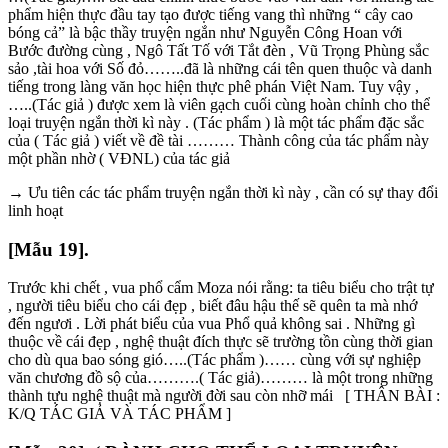
phẩm hiện thực đầu tay tạo được tiếng vang thì những “ cây cao
bóng cả” là bậc thầy truyện ngắn như Nguyễn Công Hoan với
Bước đường cùng , Ngô Tất Tố với Tắt đèn , Vũ Trọng Phùng sắc
sảo ,tài hoa với Số đỏ……..đã là những cái tên quen thuộc và danh
tiếng trong làng văn học hiện thực phê phán Việt Nam. Tuy vậy ,
…..(Tác giả ) được xem là viên gạch cuối cùng hoàn chỉnh cho thể
loại truyện ngắn thời kì này . (Tác phẩm ) là một tác phẩm đặc sắc
của ( Tác giả ) viết về đề tài ……… Thành công của tác phẩm này
một phần nhờ ( VĐNL) của tác giả
→ Ưu tiên các tác phẩm truyện ngắn thời kì này , cần có sự thay đổi
linh hoạt
[Mẫu 19].
Trước khi chết , vua phổ cẩm Moza nói rằng: ta tiêu biểu cho trật tự
, người tiêu biểu cho cái đẹp , biết đâu hậu thế sẽ quên ta mà nhớ
đến ngươi . Lời phát biểu của vua Phổ quả không sai . Những gì
thuộc về cái đẹp , nghệ thuật đích thực sẽ trường tồn cùng thời gian
cho dù qua bao sóng gió…..(Tác phẩm )…… cùng với sự nghiệp
văn chương đồ sộ của……….( Tác giả)……… là một trong những
thành tựu nghệ thuật mà người đời sau còn nhỡ mái [ THÂN BÀI :
K/Q TÁC GIẢ VÀ TÁC PHẨM ]