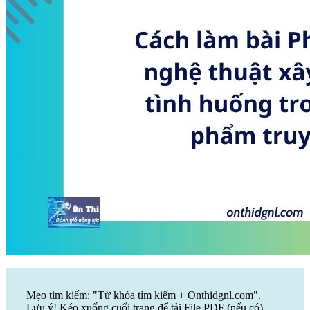
Mẹo tìm kiếm: "Từ khóa tìm kiếm + Onthidgnl.com".
Lưu ý! Kéo xuống cuối trang để tải File PDF (nếu có)