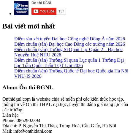
Bài viết mới nhất
Điểm sàn xét tuyển Đại học Công nghệ Đông Á năm 2026
Điểm chuẩn (sàn) Đại học Cao Đẳng các trường năm 2026
Điểm chuẩn (sàn) Trường Sĩ Quan Lục Quân 2 – Đại học
Nguyễn Huệ NHU 2026
Điểm chuẩn (sàn) Trường Sĩ quan Lục quân 1 Trường Đại
học Trần Quốc Tuấn TQT Uni 2026
Điểm chuẩn (sàn) Trường Quốc tế Đại học Quốc gia Hà Nội
VNU-IS 2026
Footer
About Ôn thi ĐGNL
Onthidgnl.com là website chia sẻ miễn phí các kiến thức học tập,
thông tin về Ôn thi THPT, đại học, luyện thi đánh giá năng lực của
các trường.
Liên hệ:
Phone: 0862902394
Địa chỉ: P. Nguyễn Thị Thập, Trung Hoà, Cầu Giấy, Hà Nội
Mail: info@onthidgnl.com