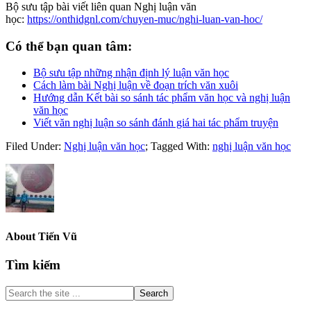
Bộ sưu tập bài viết liên quan Nghị luận văn
học:
https://onthidgnl.com/chuyen-muc/nghi-luan-van-hoc/
Có thể bạn quan tâm:
Bộ sưu tập những nhận định lý luận văn học
Cách làm bài Nghị luận về đoạn trích văn xuôi
Hướng dẫn Kết bài so sánh tác phẩm văn học và nghị luận
văn học
Viết văn nghị luận so sánh đánh giá hai tác phẩm truyện
Filed Under:
Nghị luận văn học
;
Tagged With:
nghị luận văn học
About
Tiến Vũ
Primary
Tìm kiếm
Sidebar
Search
the