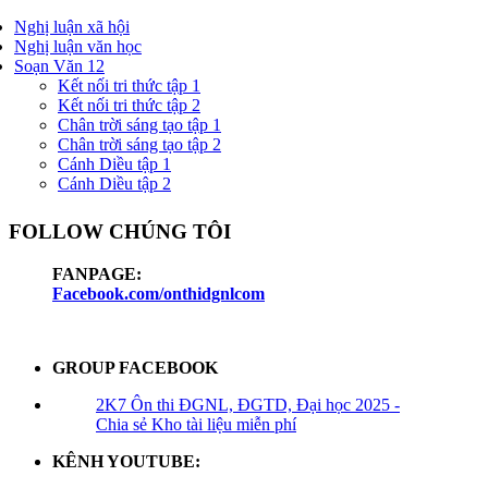
Nghị luận xã hội
Nghị luận văn học
Soạn Văn 12
Kết nối tri thức tập 1
Kết nối tri thức tập 2
Chân trời sáng tạo tập 1
Chân trời sáng tạo tập 2
Cánh Diều tập 1
Cánh Diều tập 2
FOLLOW CHÚNG TÔI
FANPAGE:
Facebook.com/onthidgnlcom
GROUP FACEBOOK
2K7 Ôn thi ĐGNL, ĐGTD, Đại học 2025 -
Chia sẻ Kho tài liệu miễn phí
KÊNH YOUTUBE: