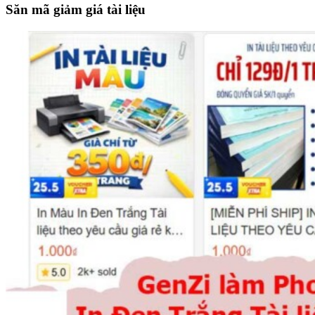
site
Săn mã giảm giá tài liệu
...