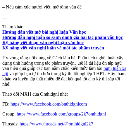
– Nêu cảm xúc người viết, mở rộng vấn đề
…
Tham khảo:
Hướng dẫn viết mở bài nghị luận Văn học
Hướng dẫn nghị luận so sánh đánh giá hai tác phẩm văn học
Kỹ năng viết đoạn văn nghị luận văn học
Kỹ năng viết văn nghị luận về một tác phẩm truyện
Hy vọng rằng nội dung về Cách làm bài Phân tích nghệ thuật xây
dựng tình huống trong tác phẩm truyện…sẽ là tài liệu ôn tập ngữ
văn hiệu quả giúp các bạn nắm chắc kiến thức làm bài
nghị luận xã
hội
và giúp bạn tự tin hơn trong kỳ thi tốt nghiệp THPT. Hãy tham
khảo và luyện tập thật nhiều để đạt kết quả tốt cho kỳ thi sắp tới
nhé!
Theo dõi MXH của Onthidgnl nhé:
FB:
https://www.facebook.com/onthidgnlcom
Group:
https://www.facebook.com/groups/2k7onthidgnl
Threads:
https://www.threads.net/@onthidgnl2k7