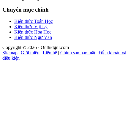
Chuyên mục chính
Kiến thức Toán Học
Kiến thức Vật Lý
Kiến thức Hóa Học
Kiến thức Ngữ Văn
Copyright © 2026 · Onthidgnl.com
Sitemap
|
Giới thiệu
|
Liên hệ
|
Chính sản bảo mật
|
Điều khoản và
điều kiện