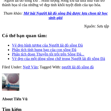
“Người lái đò sông Đà”. Hình tượng Sông Đà đã đưa nhà văn trở
thành họa sĩ của những vẻ đẹp tinh khôi tuyệt đỉnh của tạo hóa.
Tham khảo:
Mở bài Người lái đò sông Đà được lựa chọn từ học
sinh giỏi
Nguồn: Sưu tập
Có thể bạn quan tâm:
Vẻ đẹp hình tượng của Người lái đò sông Đà
Phân tích tính hung bạo của con sông Đà
Phân tích đoạn Thuyền tôi trôi trên Sông Đà...
Vẻ đẹp của một dòng sông chữ trong Người lái đò sông Đà
Filed Under:
Ngữ Văn
;
Tagged With:
người lái đò sông đà
About
Tiến Vũ
Primary
Tìm kiếm