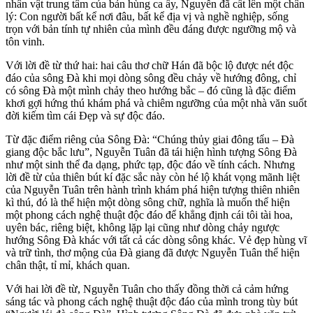
nhân vật trung tâm của bản hùng ca ấy, Nguyễn đã cất lên một chân
lý: Con người bất kể nơi đâu, bất kể địa vị và nghề nghiệp, sống
trọn với bản tính tự nhiên của mình đều đáng được ngưỡng mộ và
tôn vinh.
Với lời đề từ thứ hai: hai câu thơ chữ Hán đã bộc lộ được nét độc
đáo của sông Đà khi mọi dòng sông đều chảy về hướng đông, chỉ
có sông Đà một mình chảy theo hướng bắc – đó cũng là đặc điểm
khơi gợi hứng thú khám phá và chiêm ngưỡng của một nhà văn suốt
đời kiếm tìm cái Đẹp và sự độc đáo.
Từ đặc điểm riêng của Sông Đà: “Chúng thủy giai đông tẩu – Đà
giang độc bắc lưu”, Nguyễn Tuân đã tái hiện hình tượng Sông Đà
như một sinh thể đa dạng, phức tạp, độc đáo về tính cách. Nhưng
lời đề từ của thiên bút kí đặc sắc này còn hé lộ khát vọng mãnh liệt
của Nguyễn Tuân trên hành trình khám phá hiện tượng thiên nhiên
kì thú, đó là thể hiện một dòng sông chữ, nghĩa là muốn thể hiện
một phong cách nghệ thuật độc đáo để khẳng định cái tôi tài hoa,
uyên bác, riêng biệt, không lặp lại cũng như dòng chảy ngược
hướng Sông Đà khác với tất cả các dòng sông khác. Vẻ đẹp hùng vĩ
và trữ tình, thơ mộng của Đà giang đã được Nguyễn Tuân thể hiện
chân thật, tỉ mỉ, khách quan.
Với hai lời đề từ, Nguyễn Tuân cho thấy đồng thời cả cảm hứng
sáng tác và phong cách nghệ thuật độc đáo của mình trong tùy bút