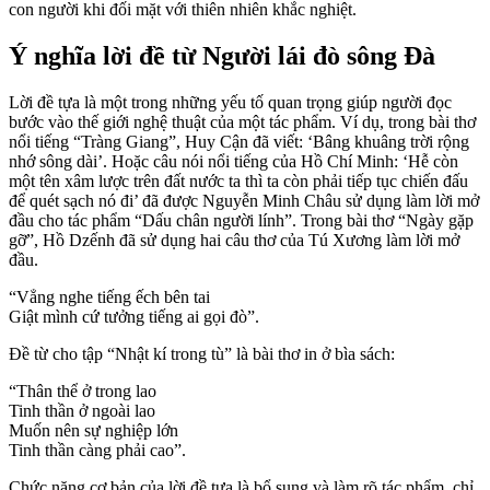
con người khi đối mặt với thiên nhiên khắc nghiệt.
Ý nghĩa lời đề từ Người lái đò sông Đà
Lời đề tựa là một trong những yếu tố quan trọng giúp người đọc
bước vào thế giới nghệ thuật của một tác phẩm. Ví dụ, trong bài thơ
nổi tiếng “Tràng Giang”, Huy Cận đã viết: ‘Bâng khuâng trời rộng
nhớ sông dài’. Hoặc câu nói nổi tiếng của Hồ Chí Minh: ‘Hễ còn
một tên xâm lược trên đất nước ta thì ta còn phải tiếp tục chiến đấu
để quét sạch nó đi’ đã được Nguyễn Minh Châu sử dụng làm lời mở
đầu cho tác phẩm “Dấu chân người lính”. Trong bài thơ “Ngày gặp
gỡ”, Hồ Dzếnh đã sử dụng hai câu thơ của Tú Xương làm lời mở
đầu.
“Vẳng nghe tiếng ếch bên tai
Giật mình cứ tưởng tiếng ai gọi đò”.
Đề từ cho tập “Nhật kí trong tù” là bài thơ in ở bìa sách:
“Thân thể ở trong lao
Tinh thần ở ngoài lao
Muốn nên sự nghiệp lớn
Tinh thần càng phải cao”.
Chức năng cơ bản của lời đề tựa là bổ sung và làm rõ tác phẩm, chỉ