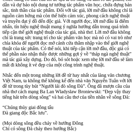
dẫn và dự báo nội dung tư tưởng tác phẩm văn học, chứa đựng bản
sắc, tinh thần của tác phẩm. Đối với tác giả, lời mở đầu không chỉ là
nguồn cảm hứng mà còn thể hiện cảm xúc, phong cách nghệ thuật
và truyền đạt ý đồ đến độc giả. Với người đọc, lời mở đầu là điểm
nhấn, tín hiệu nghệ thuật mang ý nghĩa hướng dẫn trong quá trình
tiếp cận thế giới nghệ thuật của tác giả, nhà thơ. Lời mở đầu không
chỉ là trang sức trang trí cho tác phẩm văn học mà nó có vai trò như
chìa khóa để người đọc mở cánh cửa thâm nhập vào thế giới nghệ
thuật của tác phẩm. Có thể nói, khi tiếp cận lời mở đầu, độc giả có
thể phần nào nhận thấy được những gợi ý về “tháp ngà nghệ thuật”
mà tác giả xây dựng. Do đó, bỏ sót hoặc xem nhẹ lời mở đầu sẽ làm
mất đi không ít vẻ đẹp của một công trình nghệ thuật.
Nhắc đến một trong những lời đề từ hay nhất của làng văn chương
Việt Nam, ta không thể không kể đến nhà văn Nguyễn Tuân với lời
đề từ trong tùy bút “Người lái đò sông Đà”. Ông đã mượn câu của
nhà thơ cách mạng Ba Lan Wladyslaw Broniewski: “Đẹp vậy thay
tiếng hát trên dòng sông” và hai câu thơ của tiền nhân về sông Đà:
“Chúng thủy giai đông tẩu
Đà giang độc Bắc lưu”.
(Mọi dòng sông đều chảy về hướng Đông
Chỉ có sông Đà chảy theo hướng Bắc)