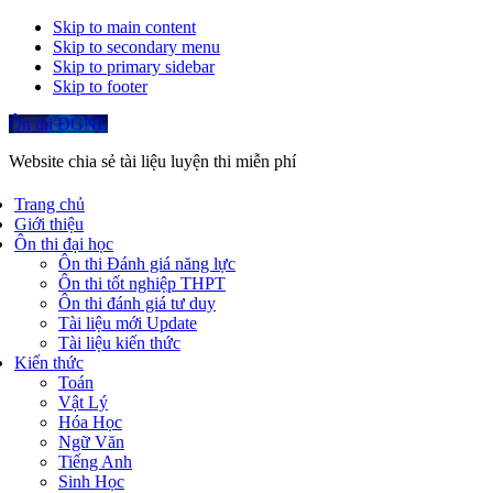
Skip to main content
Skip to secondary menu
Skip to primary sidebar
Skip to footer
Ôn thi ĐGNL
Website chia sẻ tài liệu luyện thi miễn phí
Trang chủ
Giới thiệu
Ôn thi đại học
Ôn thi Đánh giá năng lực
Ôn thi tốt nghiệp THPT
Ôn thi đánh giá tư duy
Tài liệu mới Update
Tài liệu kiến thức
Kiến thức
Toán
Vật Lý
Hóa Học
Ngữ Văn
Tiếng Anh
Sinh Học