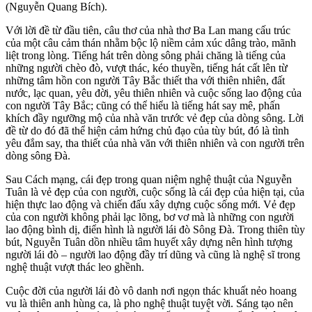
(Nguyễn Quang Bích).
Với lời đề từ đầu tiên, câu thơ của nhà thơ Ba Lan mang cấu trúc
của một câu cảm thán nhằm bộc lộ niềm cảm xúc dâng trào, mãnh
liệt trong lòng. Tiếng hát trên dòng sông phải chăng là tiếng của
những người chèo đò, vượt thác, kéo thuyền, tiếng hát cất lên từ
những tâm hồn con người Tây Bắc thiết tha với thiên nhiên, đất
nước, lạc quan, yêu đời, yêu thiên nhiên và cuộc sống lao động của
con người Tây Bắc; cũng có thể hiểu là tiếng hát say mê, phấn
khích đầy ngưỡng mộ của nhà văn trước vẻ đẹp của dòng sông. Lời
đề từ do đó đã thể hiện cảm hứng chủ đạo của tùy bút, đó là tình
yêu đắm say, tha thiết của nhà văn với thiên nhiên và con người trên
dòng sông Đà.
Sau Cách mạng, cái đẹp trong quan niệm nghệ thuật của Nguyễn
Tuân là vẻ đẹp của con người, cuộc sống là cái đẹp của hiện tại, của
hiện thực lao động và chiến đấu xây dựng cuộc sống mới. Vẻ đẹp
của con người không phải lạc lõng, bơ vơ mà là những con người
lao động bình dị, điển hình là người lái đò Sông Đà. Trong thiên tùy
bút, Nguyễn Tuân dồn nhiều tâm huyết xây dựng nên hình tượng
người lái đò – người lao động đầy trí dũng và cũng là nghệ sĩ trong
nghệ thuật vượt thác leo ghềnh.
Cuộc đời của người lái đò vô danh nơi ngọn thác khuất nẻo hoang
vu là thiên anh hùng ca, là pho nghệ thuật tuyệt vời. Sáng tạo nên