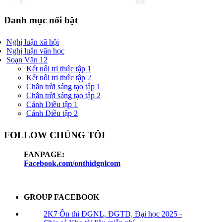
Danh mục nổi bật
Nghị luận xã hội
Nghị luận văn học
Soạn Văn 12
Kết nối tri thức tập 1
Kết nối tri thức tập 2
Chân trời sáng tạo tập 1
Chân trời sáng tạo tập 2
Cánh Diều tập 1
Cánh Diều tập 2
FOLLOW CHÚNG TÔI
FANPAGE:
Facebook.com/onthidgnlcom
GROUP FACEBOOK
2K7 Ôn thi ĐGNL, ĐGTD, Đại học 2025 -