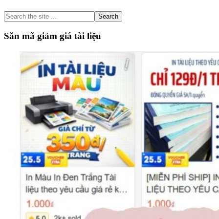
Sidebar
Search
the
site
Săn mã giảm giá tài liệu
...