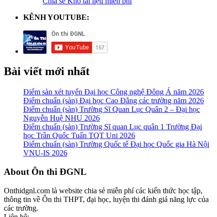
Chia sẻ Kho tài liệu miễn phí
KÊNH YOUTUBE:
Bài viết mới nhất
Điểm sàn xét tuyển Đại học Công nghệ Đông Á năm 2026
Điểm chuẩn (sàn) Đại học Cao Đẳng các trường năm 2026
Điểm chuẩn (sàn) Trường Sĩ Quan Lục Quân 2 – Đại học
Nguyễn Huệ NHU 2026
Điểm chuẩn (sàn) Trường Sĩ quan Lục quân 1 Trường Đại
học Trần Quốc Tuấn TQT Uni 2026
Điểm chuẩn (sàn) Trường Quốc tế Đại học Quốc gia Hà Nội
VNU-IS 2026
Footer
About Ôn thi ĐGNL
Onthidgnl.com là website chia sẻ miễn phí các kiến thức học tập,
thông tin về Ôn thi THPT, đại học, luyện thi đánh giá năng lực của
các trường.
Liên hệ: