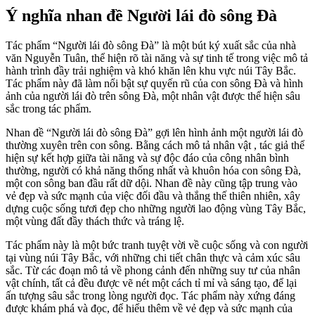
Ý nghĩa nhan đề Người lái đò sông Đà
Tác phẩm “Người lái đò sông Đà” là một bút ký xuất sắc của nhà
văn Nguyễn Tuân, thể hiện rõ tài năng và sự tinh tế trong việc mô tả
hành trình đầy trải nghiệm và khó khăn lên khu vực núi Tây Bắc.
Tác phẩm này đã làm nổi bật sự quyến rũ của con sông Đà và hình
ảnh của người lái đò trên sông Đà, một nhân vật được thể hiện sâu
sắc trong tác phẩm.
Nhan đề “Người lái đò sông Đà” gợi lên hình ảnh một người lái đò
thường xuyên trên con sông. Bằng cách mô tả nhân vật , tác giả thể
hiện sự kết hợp giữa tài năng và sự độc đáo của công nhân bình
thường, người có khả năng thống nhất và khuôn hóa con sông Đà,
một con sông ban đầu rất dữ dội. Nhan đề này cũng tập trung vào
vẻ đẹp và sức mạnh của việc đối đầu và thắng thế thiên nhiên, xây
dựng cuộc sống tươi đẹp cho những người lao động vùng Tây Bắc,
một vùng đất đầy thách thức và tráng lệ.
Tác phẩm này là một bức tranh tuyệt vời về cuộc sống và con người
tại vùng núi Tây Bắc, với những chi tiết chân thực và cảm xúc sâu
sắc. Từ các đoạn mô tả về phong cảnh đến những suy tư của nhân
vật chính, tất cả đều được vẽ nét một cách tỉ mỉ và sáng tạo, để lại
ấn tượng sâu sắc trong lòng người đọc. Tác phẩm này xứng đáng
được khám phá và đọc, để hiểu thêm về vẻ đẹp và sức mạnh của