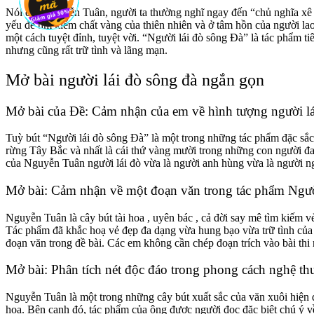
Nói đến Nguyễn Tuân, người ta thường nghĩ ngay đến “chủ nghĩa xê d
yếu để tìm kiếm chất vàng của thiên nhiên và ở tâm hồn của người la
một cách tuyệt đỉnh, tuyệt vời. “Người lái đò sông Đà” là tác phẩm t
nhưng cũng rất trữ tình và lãng mạn.
Mở bài người lái đò sông đà ngắn gọn
Mở bài của Đề: Cảm nhận của em về hình tượng người l
Tuỳ bút “Người lái đò sông Đà” là một trong những tác phẩm đặc sắc
rừng Tây Bắc và nhất là cái thứ vàng mười trong những con người đan
của Nguyễn Tuân người lái đò vừa là người anh hùng vừa là người ng
Mở bài: Cảm nhận về một đoạn văn trong tác phẩm Ngườ
Nguyễn Tuân là cây bút tài hoa , uyên bác , cả đời say mê tìm kiếm vẻ
Tác phẩm đã khắc hoạ vẻ đẹp đa dạng vừa hung bạo vừa trữ tình của con
đoạn văn trong đề bài. Các em không cần chép đoạn trích vào bài thi
Mở bài: Phân tích nét độc đáo trong phong cách nghệ th
Nguyễn Tuân là một trong những cây bút xuất sắc của văn xuôi hiện đ
hoa. Bên cạnh đó, tác phẩm của ông được người đọc đặc biệt chú ý về 