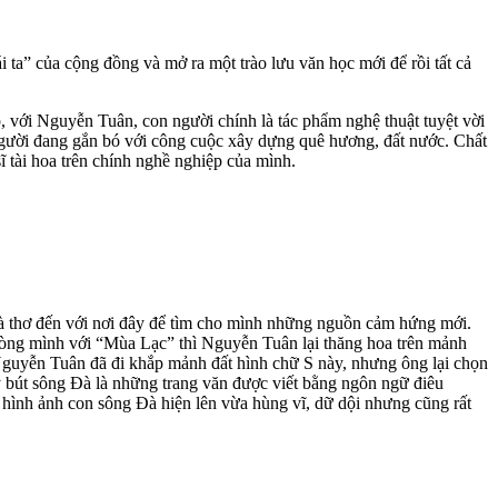
 ta” của cộng đồng và mở ra một trào lưu văn học mới để rồi tất cả
p, với Nguyễn Tuân, con người chính là tác phẩm nghệ thuật tuyệt vời
người đang gắn bó với công cuộc xây dựng quê hương, đất nước. Chất
 tài hoa trên chính nghề nghiệp của mình.
hà thơ đến với nơi đây để tìm cho mình những nguồn cảm hứng mới.
lòng mình với “Mùa Lạc” thì Nguyễn Tuân lại thăng hoa trên mảnh
 Nguyễn Tuân đã đi khắp mảnh đất hình chữ S này, nhưng ông lại chọn
y bút sông Đà là những trang văn được viết bằng ngôn ngữ điêu
à hình ảnh con sông Đà hiện lên vừa hùng vĩ, dữ dội nhưng cũng rất