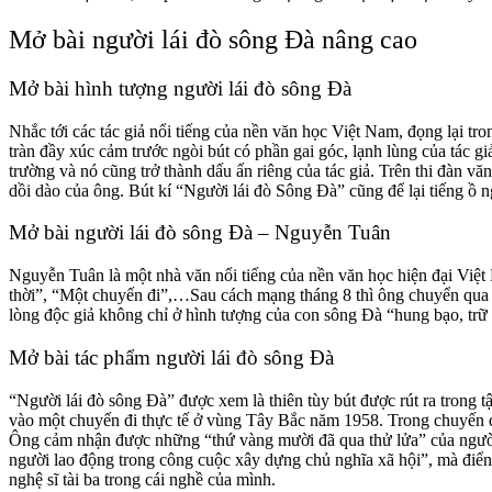
Mở bài người lái đò sông Đà nâng cao
Mở bài hình tượng người lái đò sông Đà
Nhắc tới các tác giả nổi tiếng của nền văn học Việt Nam, đọng lại t
tràn đầy xúc cảm trước ngòi bút có phần gai góc, lạnh lùng của tác g
trường và nó cũng trở thành dấu ấn riêng của tác giả. Trên thi đàn v
dồi dào của ông. Bút kí “Người lái đò Sông Đà” cũng để lại tiếng ồ 
Mở bài người lái đò sông Đà – Nguyễn Tuân
Nguyễn Tuân là một nhà văn nổi tiếng của nền văn học hiện đại Việ
thời”, “Một chuyến đi”,…Sau cách mạng tháng 8 thì ông chuyển qua th
lòng độc giả không chỉ ở hình tượng của con sông Đà “hung bạo, trữ t
Mở bài tác phẩm người lái đò sông Đà
“Người lái đò sông Đà” được xem là thiên tùy bút được rút ra tron
vào một chuyến đi thực tế ở vùng Tây Bắc năm 1958. Trong chuyến đi
Ông cảm nhận được những “thứ vàng mười đã qua thử lửa” của người l
người lao động trong công cuộc xây dựng chủ nghĩa xã hội”, mà điển 
nghệ sĩ tài ba trong cái nghề của mình.