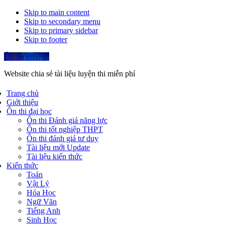
Skip to main content
Skip to secondary menu
Skip to primary sidebar
Skip to footer
Ôn thi ĐGNL
Website chia sẻ tài liệu luyện thi miễn phí
Trang chủ
Giới thiệu
Ôn thi đại học
Ôn thi Đánh giá năng lực
Ôn thi tốt nghiệp THPT
Ôn thi đánh giá tư duy
Tài liệu mới Update
Tài liệu kiến thức
Kiến thức
Toán
Vật Lý
Hóa Học
Ngữ Văn
Tiếng Anh
Sinh Học