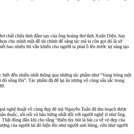
 thơ chất chứa tình đắm say của ông hoàng thơ tình Xuân Diệu, hay
họn cho mình một đề tài chính để sáng tác mà ta còn gọi đó là sở
t bao nhiêu thì vẫn khiến cho người ta phải ồ lên trước sự sáng tạo
ợc biết đến nhiều nhất thông qua những tác phẩm như “Vang bóng một
ái đò sông Đà”. Tác phẩm đã để lại ấn tượng vô cùng sâu sắc trong
dữ.
h quả nghệ thuật vô cùng đẹp đẽ mà Nguyễn Tuân đã thu hoạch được
ân thuộc, sôi nổi và hào hứng nhất đối với người nghệ sĩ như ông.
hật đúng đắn khi cho rằng “thiên tùy bút là bài ca về vẻ đẹp của
 tượng của người lái đò hiện lên như người anh hùng, vừa như người