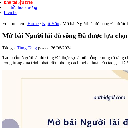
kho tài lệu free
Tin tức học đường
Liên hệ
You are here:
Home
/
Ngữ Văn
/
Mở bài Người lái đò sông Đà được l
Mở bài Người lái đò sông Đà được lựa chọn 
Tác giả
Tùng Teng
posted
26/06/2024
Tác phẩm Người lái đò sông Đà thực sự là một bằng chứng rõ ràng ch
trọng trong quá trình phát triển phong cách nghệ thuật của tác giả. D