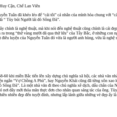
ư Huy Cận, Chế Lan Viên
uyễn Tuân đã khéo léo để “cái tôi” cá nhân của mình hòa chung với “cái
 là “ Tùy bút Người lái đò Sông Đà”.
ây chính là nghệ thuật, mà khi nói đến nghệ thuật cũng chính là cái đẹ
n ra trong “thứ vàng mười đã qua thử lửa” của Tây Bắc, ở những con 
t điêu luyện của Nguyễn Tuân đó vừa là người anh hùng, vừa là nghệ sĩ
58-60 khi miền Bắc tiến lên xây dựng chủ nghĩa xã hội, các nhà văn n
ruyện ngắn “Vợ Chồng A Phủ”, hay Nguyễn Khải cũng đã từng xôn xao 
i đò Sông Đà”. Là một nhà văn đi theo chủ nghĩa xê dịch, dấu chân của
 có nơi đây mới thỏa mãn thực đơn cho nhãn quan sáng tác của ông. Tù
thiên nhiên đẹp đến tuyệt đỉnh, nhưng lấp lánh giữa những vẻ đẹp ấy l