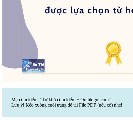
Mẹo tìm kiếm: "Từ khóa tìm kiếm + Onthidgnl.com".
Lưu ý! Kéo xuống cuối trang để tải File PDF (nếu có) nhé!