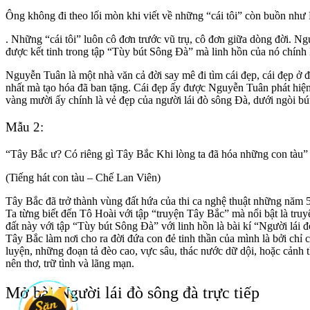
Ông không đi theo lối mòn khi viết về những “cái tôi” còn buồn nh
. Những “cái tôi” luôn cô đơn trước vũ trụ, cô đơn giữa dòng đời. Ng
được kết tinh trong tập “Tùy bút Sông Đà” mà linh hồn của nó chính
Nguyễn Tuân là một nhà văn cả đời say mê đi tìm cái đẹp, cái đẹp ở đ
nhất mà tạo hóa đã ban tặng. Cái đẹp ấy được Nguyễn Tuân phát hiệ
vàng mười ấy chính là vẻ đẹp của người lái đò sông Đà, dưới ngòi bú
Mẫu 2:
“Tây Bắc ư? Có riêng gì Tây Bắc Khi lòng ta đã hóa những con tàu”
(Tiếng hát con tàu – Chế Lan Viên)
Tây Bắc đã trở thành vùng đất hứa của thi ca nghệ thuật những năm 
Ta từng biết đến Tô Hoài với tập “truyện Tây Bắc” mà nổi bật là t
đất này với tập “Tùy bút Sông Đà” với linh hồn là bài kí “Người lá
Tây Bắc làm nơi cho ra đời đứa con đẻ tinh thần của mình là bởi chỉ
luyện, những đoạn tả đèo cao, vực sâu, thác nước dữ dội, hoặc cảnh 
nên thơ, trữ tình và lãng mạn.
Mở bài Người lái đò sông đà trực tiếp