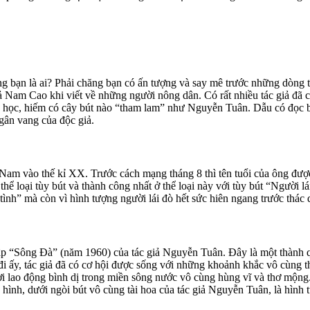
rong bạn là ai? Phải chăng bạn có ấn tượng và say mê trước những dòng
iả Nam Cao khi viết về những người nông dân. Có rất nhiều tác giả đã c
ăn học, hiếm có cây bút nào “tham lam” như Nguyễn Tuân. Dẫu có đọc biế
ngân vang của độc giả.
t Nam vào thế kỉ XX. Trước cách mạng tháng 8 thì tên tuổi của ông đư
ể loại tùy bút và thành công nhất ở thể loại này với tùy bút “Người l
ình” mà còn vì hình tượng người lái đò hết sức hiên ngang trước thác 
g tập “Sông Đà” (năm 1960) của tác giả Nguyễn Tuân. Đây là một thàn
 ấy, tác giả đã có cơ hội được sống với những khoảnh khắc vô cùng th
ao động bình dị trong miền sông nước vô cùng hùng vĩ và thơ mộng. T
hình, dưới ngòi bút vô cùng tài hoa của tác giả Nguyễn Tuân, là hình