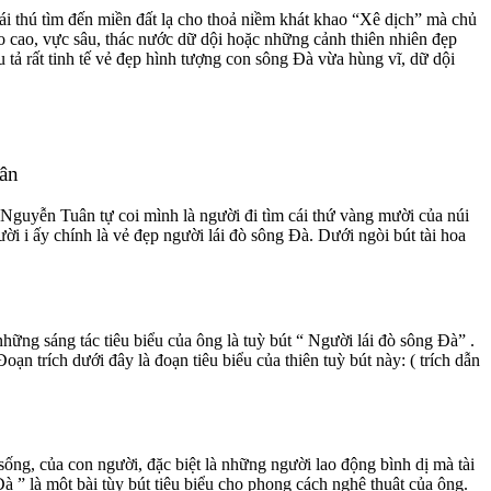
i thú tìm đến miền đất lạ cho thoả niềm khát khao “Xê dịch” mà chủ
o cao, vực sâu, thác nước dữ dội hoặc những cảnh thiên nhiên đẹp
 tả rất tinh tế vẻ đẹp hình tượng con sông Đà vừa hùng vĩ, dữ dội
uân
 Nguyễn Tuân tự coi mình là người đi tìm cái thứ vàng mười của núi
 i ấy chính là vẻ đẹp người lái đò sông Đà. Dưới ngòi bút tài hoa
những sáng tác tiêu biểu của ông là tuỳ bút “ Người lái đò sông Đà” .
n trích dưới đây là đoạn tiêu biểu của thiên tuỳ bút này: ( trích dẫn
ống, của con người, đặc biệt là những người lao động bình dị mà tài
à ” là một bài tùy bút tiêu biểu cho phong cách nghệ thuật của ông.