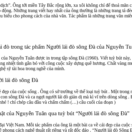
ịch”. Ông tới miền Tây Bắc rộng lớn, xa xôi không chỉ để thoả mãn cá
o động. Những trang viết hay nhất của ông thường là những trang tả đè
iêu biểu cho phong cách của nhà văn. Tác phẩm là những trang văn miêu
ái đò trong tác phẩm Người lái đò sông Đà của Nguyễn T
 của Nguyễn Tuân được in trong tập sông Đà (1960). Viết tuỳ bút này,
g nhiệt tình gắn bó với công cuộc xây dựng quê hương. Chất vàng mười
hệ sỹ tài hoa trong nghề của mình.
i lái đò sông Đà
 đẹp của cuộc sống . Ông có sở trường về thể loại tuỳ bút . Một trong 
 sông Đà và ca ngợi người lái đò giản dị mà kì vĩ trên dòng sông . Đoạ
 nhé ! chỉ chép câu đầu và chấm chấm (…) câu cuối của đoạn )
uật của Nguyễn Tuân qua tuỳ bút “Người lái đò sông Đà”
ại Việt Nam. Mỗi tác phẩm của ông là một bài ca về cái đẹp của cuộc s
phong cách nghệ thuật rất riêng và rất độc đáo . “Người lái đò Sông Đ