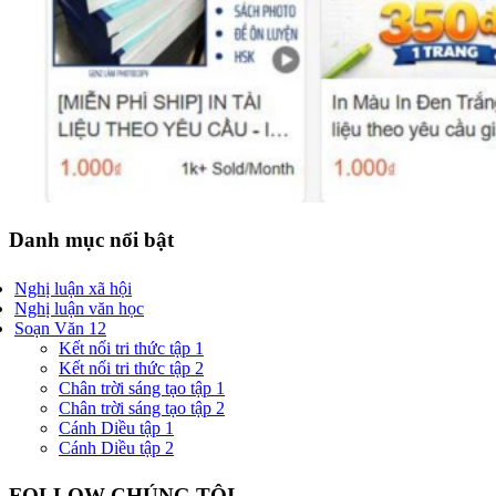
Danh mục nổi bật
Nghị luận xã hội
Nghị luận văn học
Soạn Văn 12
Kết nối tri thức tập 1
Kết nối tri thức tập 2
Chân trời sáng tạo tập 1
Chân trời sáng tạo tập 2
Cánh Diều tập 1
Cánh Diều tập 2
FOLLOW CHÚNG TÔI