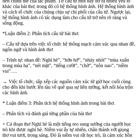
nên chỉnh thể của tác phẩm. Từ cấu tứ mới nảy nở ra nhiều yếu tố
khác của bài thơ, trong đó có hệ thống hình ảnh. Hệ thống hình ảnh
và cách tổ chức của chúng chịu sự chi phối của cấu tứ. Ngược lại,
hệ thống hình ảnh có tác dụng làm cho cấu tứ trở nên rõ ràng và
sống động.
*Luận điểm 2: Phân tích cấu tứ bài thơ.
– Cấu tứ dựa trên việc tổ chức hệ thống mạch cảm xúc qua nhan đề,
ngôn ngữ và hình ảnh thơ
– Trình tự: nhan đề: Nghỉ hè”, “hớn hở”, “nhảy nhót” “mùa xuân
trong mùa hạ”, “nét mặt”, “tiếng cười”, “chờ”, “nôn nao”, “niềm
vui”….
→ Việc tổ chức, sắp xếp các nguồn cảm xúc từ giờ học cuối cùng
cho đến khi bước lên tàu về quê qua sự liên tưởng, kết nối hòa trộn
các hình ảnh.
* Luận điểm 3: Phân tích hệ thống hình ảnh trong bài thơ.
– Phân tích và đánh giá từng phần của bài thơ
+ Cả đoạn thơ Nghỉ hè là một tiếng reo sung sướng của người học
trò khi được nghỉ hè. Niềm vui ấy tự nhiên, chân thành với giọng
thơ vui tươi, trong sáng. Đó là niềm vui rất học trò, là cảm xúc hồn