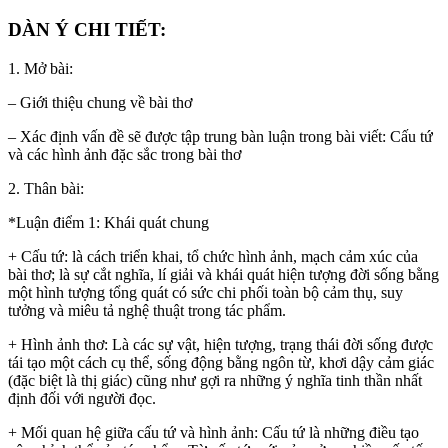
DÀN Ý CHI TIẾT:
1. Mở bài:
– Giới thiệu chung về bài thơ
– Xác định vấn đề sẽ được tập trung bàn luận trong bài viết: Cấu tứ
và các hình ảnh đặc sắc trong bài thơ
2. Thân bài:
*Luận điểm 1: Khái quát chung
+ Cấu tứ: là cách triển khai, tổ chức hình ảnh, mạch cảm xúc của
bài thơ; là sự cắt nghĩa, lí giải và khái quát hiện tượng đời sống bằng
một hình tượng tổng quát có sức chi phối toàn bộ cảm thụ, suy
tưởng và miêu tả nghệ thuật trong tác phẩm.
+ Hình ảnh thơ: Là các sự vật, hiện tượng, trạng thái đời sống được
tái tạo một cách cụ thể, sống động bằng ngôn từ, khơi dậy cảm giác
(đặc biệt là thị giác) cũng như gợi ra những ý nghĩa tinh thần nhất
định đối với người đọc.
+ Mối quan hệ giữa cấu tứ và hình ảnh: Cấu tứ là những điều tạo