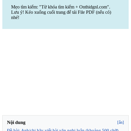
Mẹo tìm kiếm: "Từ khóa tìm kiếm + Onthidgnl.com".
Lưu ý! Kéo xuống cuối trang để tải File PDF (nếu có)
nhé!
Nội dung
[ẩn]
Đề bài: Anh/chị hãy viết bài văn nghị luận (khoảng 500 chữ)