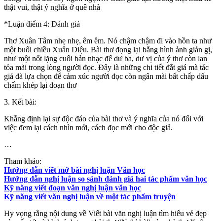
thật vui, thật ý nghĩa ở quê nhà
*Luận điểm 4: Đánh giá
Thơ Xuân Tâm nhẹ nhẹ, êm êm. Nó chậm chậm đi vào hồn ta như
một buổi chiều Xuân Diệu. Bài thơ đọng lại bằng hình ảnh giản gị,
như một nốt lặng cuối bản nhạc để dư ba, dư vị của ý thơ còn lan
tỏa mãi trong lòng người đọc. Đây là những chi tiết đắt giá mà tác
giả đã lựa chọn để cảm xúc người đọc còn ngân mãi bất chấp dấu
chấm khép lại đoạn thơ
3. Kết bài:
Khẳng định lại sự độc đáo của bài thơ và ý nghĩa của nó đối với
việc đem lại cách nhìn mới, cách đọc mới cho độc giả.
…
Tham khảo:
Hướng dẫn viết mở bài nghị luận Văn học
Hướng dẫn nghị luận so sánh đánh giá hai tác phẩm văn học
Kỹ năng viết đoạn văn nghị luận văn học
Kỹ năng viết văn nghị luận về một tác phẩm truyện
Hy vọng rằng nội dung về Viết bài văn nghị luận tìm hiểu vẻ đẹp