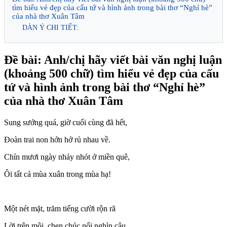
tìm hiểu vẻ đẹp của cấu tứ và hình ảnh trong bài thơ “Nghỉ hè”
của nhà thơ Xuân Tâm
DÀN Ý CHI TIẾT:
Đề bài: Anh/chị hãy viết bài văn nghị luận
(khoảng 500 chữ) tìm hiểu vẻ đẹp của cấu
tứ và hình ảnh trong bài thơ “Nghỉ hè”
của nhà thơ Xuân Tâm
Sung sướng quá, giờ cuối cùng đã hết,
Ðoàn trai non hớn hở rủ nhau về.
Chín mươi ngày nhảy nhót ở miền quê,
Ôi tất cả mùa xuân trong mùa hạ!
Một nét mặt, trăm tiếng cười rộn rã
Lời trên môi, chen chúc nối nghìn câu