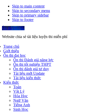
Skip to main content
Skip to secondary menu
Skip to primary sidebar
Skip to footer
Ôn thi ĐGNL
Website chia sẻ tài liệu luyện thi miễn phí
Trang chủ
Giới thiệu
Ôn thi đại học
Ôn thi Đánh giá năng lực
Ôn thi tốt nghiệp THPT
Ôn thi đánh giá tư duy
Tài liệu mới Update
Tài liệu kiến thức
Kiến thức
Toán
Vật Lý
Hóa Học
Ngữ Văn
Tiếng Anh
Sinh Học