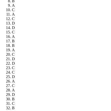
B
A
C
A
C
D
D
C
A
B
B
A
C
D
D
C
C
D
A
C
A
D
B
C
B