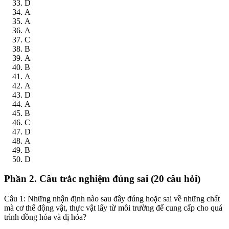
D
A
A
A
C
B
A
B
A
A
D
A
B
C
D
A
B
D
Phần 2. Câu trắc nghiệm đúng sai (20 câu hỏi)
Câu 1: Những nhận định nào sau đây đúng hoặc sai về những chất
mà cơ thể động vật, thực vật lấy từ môi trường để cung cấp cho quá
trình đồng hóa và dị hóa?