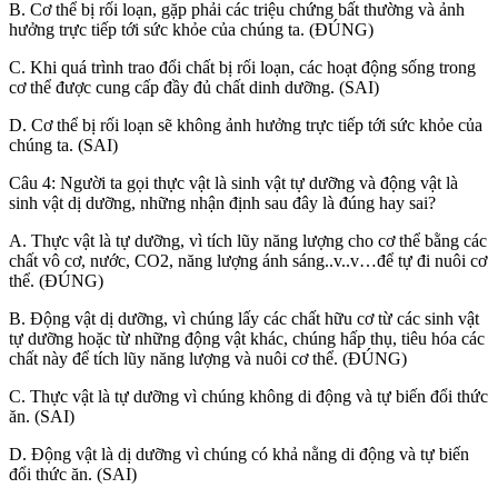
B. Cơ thể bị rối loạn, gặp phải các triệu chứng bất thường và ảnh
hưởng trực tiếp tới sức khỏe của chúng ta. (ĐÚNG)
C. Khi quá trình trao đổi chất bị rối loạn, các hoạt động sống trong
cơ thể được cung cấp đầy đủ chất dinh dưỡng. (SAI)
D. Cơ thể bị rối loạn sẽ không ảnh hưởng trực tiếp tới sức khỏe của
chúng ta. (SAI)
Câu 4: Người ta gọi thực vật là sinh vật tự dưỡng và động vật là
sinh vật dị dưỡng, những nhận định sau đây là đúng hay sai?
A. Thực vật là tự dưỡng, vì tích lũy năng lượng cho cơ thể bằng các
chất vô cơ, nước, CO2, năng lượng ánh sáng..v..v…để tự đi nuôi cơ
thể. (ĐÚNG)
B. Động vật dị dưỡng, vì chúng lấy các chất hữu cơ từ các sinh vật
tự dưỡng hoặc từ những động vật khác, chúng hấp thụ, tiêu hóa các
chất này để tích lũy năng lượng và nuôi cơ thể. (ĐÚNG)
C. Thực vật là tự dưỡng vì chúng không di động và tự biến đổi thức
ăn. (SAI)
D. Động vật là dị dưỡng vì chúng có khả nằng di động và tự biến
đổi thức ăn. (SAI)