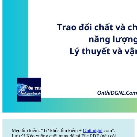
Mẹo tìm kiếm: "Từ khóa tìm kiếm +
Onthidgnl
.com".
Lưu ý! Kéo xuống cuối trang để tải File PDF (nếu có)