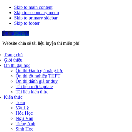
Skip to main content
Skip to secondary menu
Skip to primary sidebar
Skip to footer
Ôn thi ĐGNL
Website chia sẻ tài liệu luyện thi miễn phí
Trang chủ
Giới thiệu
Ôn thi đại học
Ôn thi Đánh giá năng lực
Ôn thi tốt nghiệp THPT
Ôn thi đánh giá tư duy
Tài liệu mới Update
Tài liệu kiến thức
Kiến thức
Toán
Vật Lý
Hóa Học
Ngữ Văn
Tiếng Anh
Sinh Học