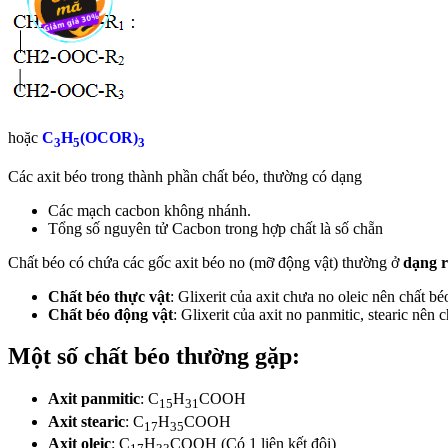
hoặc
C
H
(OCOR)
3
5
3
Các axit béo trong thành phần chất béo, thường có dạng
Các mạch cacbon không nhánh.
Tổng số nguyên tử Cacbon trong hợp chất là số chẵn
Chất béo có chứa các gốc axit béo no (mỡ động vật) thường ở
dạng 
Chất béo thực vật
: Glixerit của axit chưa no oleic nên chất bé
Chất béo động vật
: Glixerit của axit no panmitic, stearic nên
Một số chất béo thường gặp:
Axit panmitic
: C
H
COOH
15
31
Axit stearic
: C
H
COOH
17
35
Axit oleic
: C
H
COOH (Có 1 liên kết đôi)