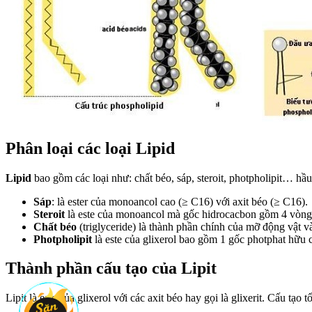
Phân loại các loại Lipid
Lipid
bao gồm các loại như: chất béo, sáp, steroit, photpholipit… hầ
Sáp
: là ester của monoancol cao
(≥ C16)
với axit béo
(≥ C16)
.
Steroit
là este của monoancol mà gốc hidrocacbon gồm 4 vòng
Chất béo
(triglyceride) là thành phần chính của mỡ động vật và dầu
Photpholipit
là este của glixerol bao gồm 1 gốc photphat hữu 
Thành phần cấu tạo của Lipit
Lipit là este của glixerol với các axit béo hay gọi là glixerit. Cấu tạo