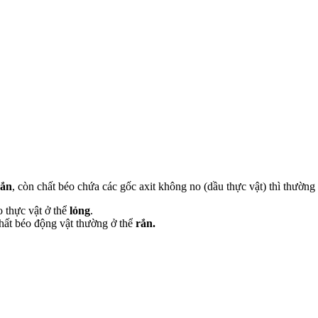
rắn
, còn chất béo chứa các gốc axit không no (dầu thực vật) thì thường
o thực vật ở thể
lỏng
.
 chất béo động vật thường ở thể
rắn.