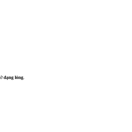
 ở
dạng lỏng
.