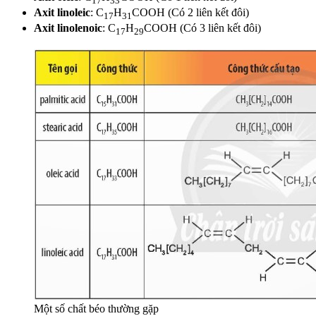
17
33
Axit linoleic
: C
H
COOH (Có 2 liên kết đôi)
17
31
Axit linolenoic
: C
H
COOH (Có 3 liên kết đôi)
17
29
Một số chất béo thường gặp