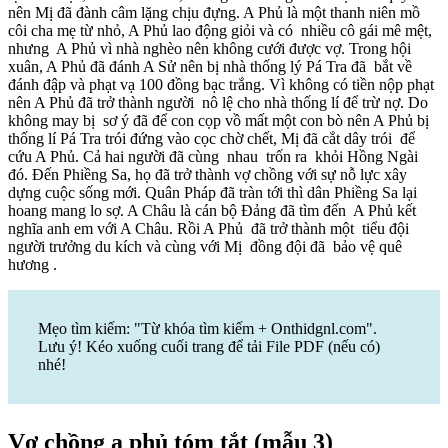
nên Mị đã đành câm lặng chịu đựng. A Phủ là một thanh niên mồ
côi cha mẹ từ nhỏ, A Phủ lao động giỏi và có nhiều cô gái mê mệt,
nhưng A Phủ vì nhà nghèo nên không cưới được vợ. Trong hội
xuân, A Phủ đã đánh A Sử nên bị nhà thống lý Pá Tra đã bắt về
đánh đập và phạt vạ 100 đồng bạc trắng. Vì không có tiền nộp phạt
nên A Phủ đã trở thành người nô lệ cho nhà thống lí để trừ nợ. Do
không may bị sơ ý đã để con cọp vồ mất một con bò nên A Phủ bị
thống lí Pá Tra trói đứng vào cọc chờ chết, Mị đã cắt dây trói để
cứu A Phủ. Cả hai người đã cùng nhau trốn ra khỏi Hồng Ngài
đó. Đến Phiềng Sa, họ đã trở thành vợ chồng với sự nỗ lực xây
dựng cuộc sống mới. Quân Pháp đã tràn tới thì dân Phiềng Sa lại
hoang mang lo sợ. A Châu là cán bộ Đảng đã tìm đến A Phủ kết
nghĩa anh em với A Châu. Rồi A Phủ đã trở thành một tiểu đội
người trưởng du kích và cùng với Mị đồng đội đã bảo vệ quê
hương .
Mẹo tìm kiếm: "Từ khóa tìm kiếm + Onthidgnl.com".
Lưu ý! Kéo xuống cuối trang để tải File PDF (nếu có)
nhé!
Vợ chồng a phủ tóm tắt (mẫu 3)