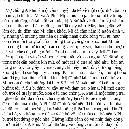
Vợ chồng A Phủ là một câu chuyện đã kể về một cuộc đời của hai
nhân vật chính là Mị và A Phủ. Mị là một cô gái trông rất trẻ trung
còn xinh đẹp, có tài thổi sáo nữa, bị A Sử bắt về để làm vợ và làm
dâu nhà thống lí Pá Tra để gạt nợ đã mấy năm. Mấy tháng đầu về
làm dâu thì đêm nào Mị cũng khóc. Mị đã cầm nắm lá ngón định tử
tự nhưng vì thương cha nên đã chấp nhận cuộc sống “lùi lũi như
con rùa nuôi trong xó cửa”. Sống trong cái gian khổ, mặt Mị lúc
nào cũng buồn rười rượi, các công việc: quay sợi, thái cỏ cho ngựa,
dệt vải, chẻ củi, cõng nước cứ nối tiếp nhau như vậy. Mị đã làm
việc quần quật và vất vả hơn cả con trâu và con ngựa. Mị đã sống
trong một căn buồng kín mít, có một cái ô cửa sổ nhỏ như bàn tay
trông ra lỗ vuông ấy lúc nào cũng chỉ thấy mờ mờ và trăng trắng,
không biết là sương hay là nắng. Khi mùa xuân đã đến, những tiếng
sáo đã gọi bạn tình cất lên khiến Mị đã nhớ lại là mình còn trẻ và
Mị muốn đi chơi nhưng lại bị A Sử trói Mị vào một cái cột trong
buồng tối. A Sử bị đánh vì gây sự với đám trai ở làng, Mị mới được
cởi trói để đi lấy thuốc, xoa dầu cho chồng. A Phủ là một chàng trai
nghèo từ nhỏ đã mồ côi cha mẹ nhưng lại rất khỏe mạnh . Trong
đêm tình mùa xuân, A Phủ đã đánh A Sử nên đã bị bắt và bị phạt
và đã trở thành người gạt nợ nhà thống lí Pá Tra. Trong một lần đi
chăn bò, vì không may đã sơ ý để hổ vồ mất một con bò nên A Phủ
bị trói bắt đứng ở góc nhà. Chứng kiến cảnh đó và nhìn thấy dòng
nước mắt của A Phủ, Mị xót thương và đồng cảm rồi cắt dây trói