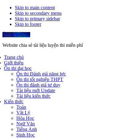
Skip to main content
Skip to secondary menu
Skip to primary sidebar
Skip to footer
Ôn thi ĐGNL
Website chia sẻ tài liệu luyện thi miễn phí
Trang chủ
Giới thiệu
Ôn thi đại học
Ôn thi Đánh giá năng lực
Ôn thi tốt nghiệp THPT
Ôn thi đánh giá tư duy
Tài liệu mới Update
Tài liệu kiến thức
Kiến thức
Toán
Vật Lý
Hóa Học
Ngữ Văn
Tiếng Anh
Sinh Học