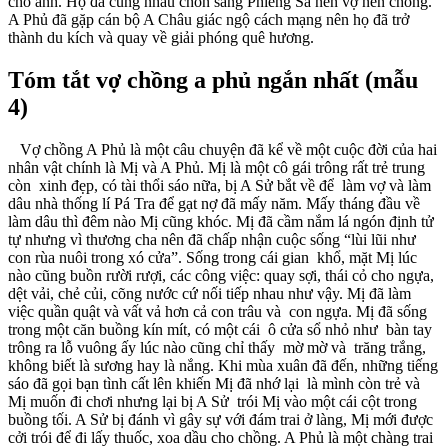
cho anh. Họ đã cùng nhau chốn sang Phiềng Sa nên vợ nên chồng.
A Phủ đã gặp cán bộ A Châu giác ngộ cách mạng nên họ đã trở
thành du kích và quay về giải phóng quê hương.
Tóm tắt vợ chồng a phủ ngắn nhất (mẫu
4)
Vợ chồng A Phủ là một câu chuyện đã kể về một cuộc đời của hai
nhân vật chính là Mị và A Phủ. Mị là một cô gái trông rất trẻ trung
còn xinh đẹp, có tài thổi sáo nữa, bị A Sử bắt về để làm vợ và làm
dâu nhà thống lí Pá Tra để gạt nợ đã mấy năm. Mấy tháng đầu về
làm dâu thì đêm nào Mị cũng khóc. Mị đã cầm nắm lá ngón định tử
tự nhưng vì thương cha nên đã chấp nhận cuộc sống “lùi lũi như
con rùa nuôi trong xó cửa”. Sống trong cái gian khổ, mặt Mị lúc
nào cũng buồn rười rượi, các công việc: quay sợi, thái cỏ cho ngựa,
dệt vải, chẻ củi, cõng nước cứ nối tiếp nhau như vậy. Mị đã làm
việc quần quật và vất vả hơn cả con trâu và con ngựa. Mị đã sống
trong một căn buồng kín mít, có một cái ô cửa sổ nhỏ như bàn tay
trông ra lỗ vuông ấy lúc nào cũng chỉ thấy mờ mờ và trăng trắng,
không biết là sương hay là nắng. Khi mùa xuân đã đến, những tiếng
sáo đã gọi bạn tình cất lên khiến Mị đã nhớ lại là mình còn trẻ và
Mị muốn đi chơi nhưng lại bị A Sử trói Mị vào một cái cột trong
buồng tối. A Sử bị đánh vì gây sự với đám trai ở làng, Mị mới được
cởi trói để đi lấy thuốc, xoa dầu cho chồng. A Phủ là một chàng trai