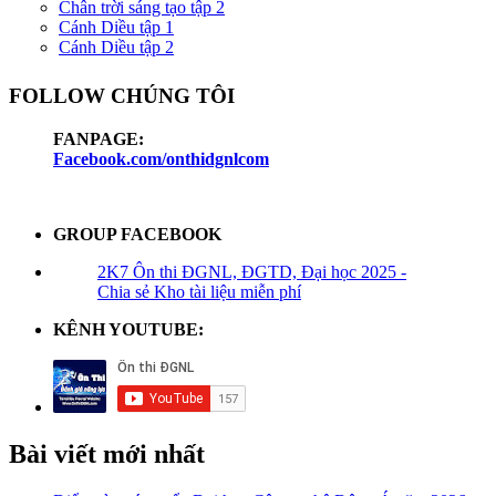
Chân trời sáng tạo tập 2
Cánh Diều tập 1
Cánh Diều tập 2
FOLLOW CHÚNG TÔI
FANPAGE:
Facebook.com/onthidgnlcom
GROUP FACEBOOK
2K7 Ôn thi ĐGNL, ĐGTD, Đại học 2025 -
Chia sẻ Kho tài liệu miễn phí
KÊNH YOUTUBE:
Bài viết mới nhất