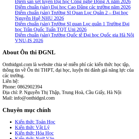
Điểm sàn xét tuyển Đại học Công nghệ Đông Á năm 2026
Điểm chuẩn (sàn) Đại học Cao Đẳng các trường năm 2026
Điểm chuẩn (sàn) Trường Sĩ Quan Lục Quân 2 – Đại học
Nguyễn Huệ NHU 2026
Điểm chuẩn (sàn) Trường Sĩ quan Lục quân 1 Trường Đại
học Trần Quốc Tuấn TQT Uni 2026
Điểm chuẩn (sàn) Trường Quốc tế Đại học Quốc gia Hà Nội
VNU-IS 2026
Footer
About Ôn thi ĐGNL
Onthidgnl.com là website chia sẻ miễn phí các kiến thức học tập,
thông tin về Ôn thi THPT, đại học, luyện thi đánh giá năng lực của
các trường.
Liên hệ:
Phone: 0862902394
Địa chỉ: P. Nguyễn Thị Thập, Trung Hoà, Cầu Giấy, Hà Nội
Mail: info@onthidgnl.com
Chuyên mục chính
Kiến thức Toán Học
Kiến thức Vật Lý
Kiến thức Hóa Học
Kiến thức Ngữ Văn