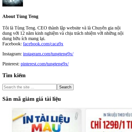
About
Tùng Teng
Tôi là Tùng Teng. CEO thành lập website và là Chuyên gia nội
dung với 12 năm kinh nghiệm và chịu trách nhiệm với những nội
dung hữu ích mang lại.
Facebook:
facebook.com/caca9x
Instagram:
instagram.com/tungteng9x/
Pinterest:
pinterest.com/tungteng9x/
Primary
Tìm kiếm
Sidebar
Search
the
site
Săn mã giảm giá tài liệu
...