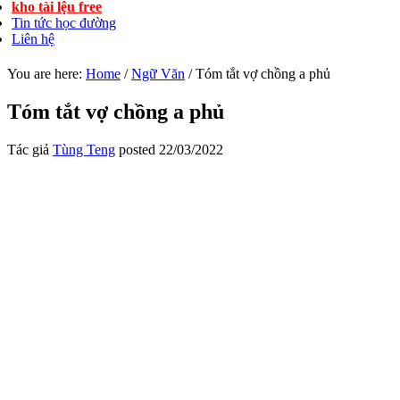
kho tài lệu free
Tin tức học đường
Liên hệ
You are here:
Home
/
Ngữ Văn
/
Tóm tắt vợ chồng a phủ
Tóm tắt vợ chồng a phủ
Tác giả
Tùng Teng
posted
22/03/2022