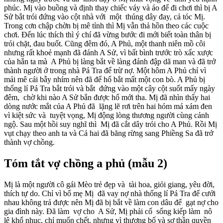
phúc. Mị vào buồng và định thay chiếc váy và áo để đi chơi thì bị A
Sử bắt trói đứng vào cột nhà với một thúng dây đay, cả tóc Mị.
Trong cơn chập chờn bị mê tỉnh thì Mị vẫn thả hồn theo các cuộc
chơi. Đến lúc thích thì ý chí đã vừng bước đi mới biết toàn thân bị
trói chặt, đau buốt. Cũng đêm đó, A Phủ, một thanh niên mồ côi
nhưng rất khoẻ mạnh đã đánh A Sử, vì bất bình trước trò xấc xược
của hắn ta mà A Phủ bị làng bắt về làng đánh đập dã man và đã trở
thành người ở trong nhà Pá Tra để trừ nợ. Một hôm A Phủ chỉ vì
mải mê cái bẫy nhím nên đã để hổ bắt mất một con bò. A Phủ bị
thống lí Pá Tra bắt trói và bắt đứng vào một cây cột suốt mấy ngày
đêm, chờ khi nào A Sử bắn được hổ mới tha. Mị đã nhìn thấy hai
dòng nước mắt của A Phủ đã lặng lẽ rơi trên hai hóm má xám đen
vì kiệt sức và tuyệt vọng, Mị động lòng thương người cùng cảnh
ngộ. Sau một hồi suy nghĩ thì Mị đã cắt dây trói cho A Phủ. Rồi Mị
vụt chạy theo anh ta và Cả hai đã băng rừng sang Phiềng Sa đã trở
thành vợ chồng.
Tóm tắt vợ chồng a phủ (mẫu 2)
Mị là một người cô gái Mèo trẻ đẹp và tài hoa, giỏi giang, yêu đời,
thích tự do. Chỉ vì bố mẹ Mị đã vay nợ nhà thống lí Pá Tra để cưới
nhau không trả được nên Mị đã bị bắt về làm con dâu để gạt nợ cho
gia đình này. Đã làm vợ cho A Sử, Mị phải cố sống kiếp làm nô
lệ khổ nhục, chỉ muốn chết, nhưng vì thương bố và sợ thần quyền