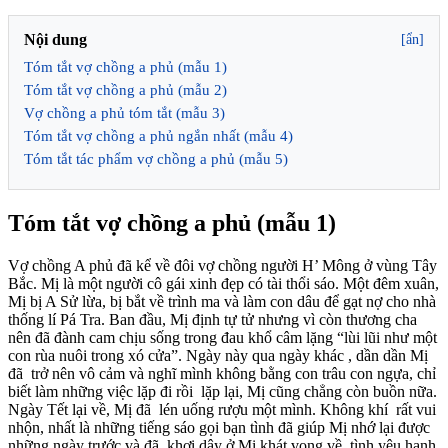
Nội dung
[ẩn]
Tóm tắt vợ chồng a phủ (mẫu 1)
Tóm tắt vợ chồng a phủ (mẫu 2)
Vợ chồng a phủ tóm tắt (mẫu 3)
Tóm tắt vợ chồng a phủ ngắn nhất (mẫu 4)
Tóm tắt tác phẩm vợ chồng a phủ (mẫu 5)
Tóm tắt vợ chồng a phủ (mẫu 1)
Vợ chồng A phủ đã kể về đôi vợ chồng người H’ Mông ở vùng Tây
Bắc. Mị là một người cô gái xinh đẹp có tài thổi sáo. Một đêm xuân,
Mị bị A Sử lừa, bị bắt về trình ma và làm con dâu để gạt nợ cho nhà
thống lí Pá Tra. Ban đầu, Mị định tự tử nhưng vì còn thương cha
nên đã đành cam chịu sống trong đau khổ câm lặng “lùi lũi như một
con rùa nuôi trong xó cửa”. Ngày này qua ngày khác , dần dần Mị
đã trở nên vô cảm và nghĩ mình không bằng con trâu con ngựa, chỉ
biết làm những việc lặp đi rồi lặp lại, Mị cũng chẳng còn buồn nữa.
Ngày Tết lại về, Mị đã lén uống rượu một mình. Không khí rất vui
nhộn, nhất là những tiếng sáo gọi bạn tình đã giúp Mị nhớ lại được
những ngày trước và đã khơi dậy ở Mị khát vọng về tình yêu hạnh