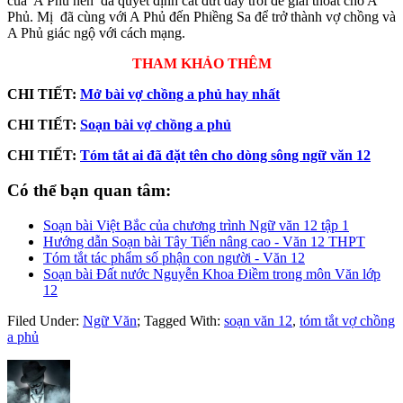
của A Phủ nên đã quyết định cắt đứt dây trói để giải thoát cho A
Phủ. Mị đã cùng với A Phủ đến Phiềng Sa để trở thành vợ chồng và
A Phủ giác ngộ với cách mạng.
THAM KHẢO THÊM
CHI TIẾT:
Mở bài vợ chồng a phủ hay nhất
CHI TIẾT:
Soạn bài vợ chồng a phủ
CHI TIẾT:
Tóm tắt ai đã đặt tên cho dòng sông ngữ văn 12
Có thể bạn quan tâm:
Soạn bài Việt Bắc của chương trình Ngữ văn 12 tập 1
Hướng dẫn Soạn bài Tây Tiến nâng cao - Văn 12 THPT
Tóm tắt tác phẩm số phận con người - Văn 12
Soạn bài Đất nước Nguyễn Khoa Điềm trong môn Văn lớp
12
Filed Under:
Ngữ Văn
;
Tagged With:
soạn văn 12
,
tóm tắt vợ chồng
a phủ