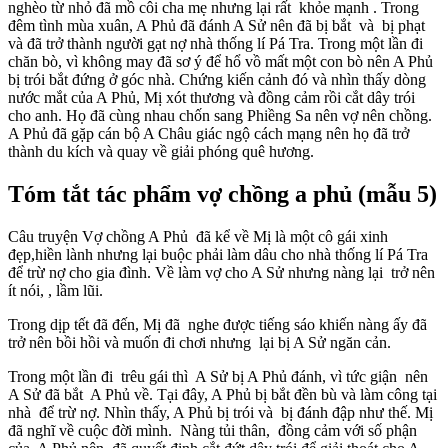
nghèo từ nhỏ đã mồ côi cha mẹ nhưng lại rất khỏe mạnh . Trong
đêm tình mùa xuân, A Phủ đã đánh A Sử nên đã bị bắt và bị phạt
và đã trở thành người gạt nợ nhà thống lí Pá Tra. Trong một lần đi
chăn bò, vì không may đã sơ ý để hổ vồ mất một con bò nên A Phủ
bị trói bắt đứng ở góc nhà. Chứng kiến cảnh đó và nhìn thấy dòng
nước mắt của A Phủ, Mị xót thương và đồng cảm rồi cắt dây trói
cho anh. Họ đã cùng nhau chốn sang Phiềng Sa nên vợ nên chồng.
A Phủ đã gặp cán bộ A Châu giác ngộ cách mạng nên họ đã trở
thành du kích và quay về giải phóng quê hương.
Tóm tắt tác phẩm vợ chồng a phủ (mẫu 5)
Câu truyện Vợ chồng A Phủ đã kể về Mị là một cô gái xinh
đẹp,hiền lành nhưng lại buộc phải làm dâu cho nhà thống lí Pá Tra
để trừ nợ cho gia đình. Về làm vợ cho A Sử nhưng nàng lại trở nên
ít nói, , lầm lũi.
Trong dịp tết đã đến, Mị đã nghe được tiếng sáo khiến nàng ấy đã
trở nên bồi hồi và muốn đi chơi nhưng lại bị A Sử ngăn cản.
Trong một lần đi trêu gái thì A Sử bị A Phủ đánh, vì tức giận nên
A Sử đã bắt A Phủ về. Tại đây, A Phủ bị bắt đền bù và làm công tại
nhà để trừ nợ. Nhìn thấy, A Phủ bị trói và bị đánh đập như thế. Mị
đã nghĩ về cuộc đời mình. Nàng tủi thân, đồng cảm với số phận