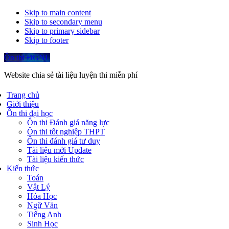
Skip to main content
Skip to secondary menu
Skip to primary sidebar
Skip to footer
Ôn thi ĐGNL
Website chia sẻ tài liệu luyện thi miễn phí
Trang chủ
Giới thiệu
Ôn thi đại học
Ôn thi Đánh giá năng lực
Ôn thi tốt nghiệp THPT
Ôn thi đánh giá tư duy
Tài liệu mới Update
Tài liệu kiến thức
Kiến thức
Toán
Vật Lý
Hóa Học
Ngữ Văn
Tiếng Anh
Sinh Học