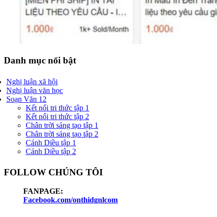
Danh mục nổi bật
Nghị luận xã hội
Nghị luận văn học
Soạn Văn 12
Kết nối tri thức tập 1
Kết nối tri thức tập 2
Chân trời sáng tạo tập 1
Chân trời sáng tạo tập 2
Cánh Diều tập 1
Cánh Diều tập 2
FOLLOW CHÚNG TÔI
FANPAGE:
Facebook.com/onthidgnlcom