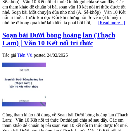
Sê-khốp) | Văn 10 Kết nối tri thức Onthidgnl chia sẻ sau đây. Các
em tham khảo để chuẩn bị bài soạn văn 10 kết nối tri thức được tốt
nhé. Soạn bài Một chuyện đùa nho nhỏ (A. Sê-khốp) | Văn 10 Kết
nối tri thức: Trước khi đọc Đôi khi những hồi ức về một kỉ niệm
abo
nhỏ bé ở trong quá khứ lại khiến ta phải bồi hồi, …
[Read more...]
So
bài
Soạn bài Dưới bóng hoàng lan (Thạch
Mộ
Lam) | Văn 10 Kết nối tri thức
ch
đù
nh
Tác giả
Tiến Vũ
posted
24/02/2025
nh
(A.
Sê-
kh
|
Vă
10
Kế
nối
tri
thứ
Cùng tham khảo nội dung về Soạn bài Dưới bóng hoàng lan (Thạch
Lam) | Văn 10 Kết nối tri thức Onthidgnl chia sẻ sau đây. Các em
tham khảo để chuẩn bị bài soạn văn 10 kết nối tri thức được tốt nhé.
Soạn bài Dưới bóng hoàng lan (Thạch Lam) | Văn 10 Kết nối tri