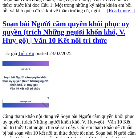
thức: trước khi đọc Câu 1: Một trong những kỷ niệm khiến em bồi
a
hồi và khó quên đó là khi về thăm trường cũ, ngôi …
[Read more...]
S
b
Soạn bài Người cầm quyền khôi phục uy
D
quyền (trích Những người khốn khổ, V.
b
h
Huy-gô) | Văn 10 Kết nối tri thức
l
(
Tác giả
Tiến Vũ
posted
23/02/2025
L
|
V
1
K
n
tr
t
Cùng tham khảo nội dung về Soạn bài Người cầm quyền khôi phục
uy quyền (trích Những người khốn khổ, V. Huy-gô) | Văn 10 Kết
nối tri thức Onthidgnl chia sẻ sau đây. Các em tham khảo để chuẩn
bị bài soạn văn 10 kết nối tri thức được tốt nhé. Soạn bài Người cầm