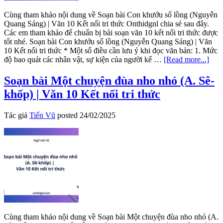
Cùng tham khảo nội dung về Soạn bài Con khướu sổ lồng (Nguyễn
Quang Sáng) | Văn 10 Kết nối tri thức Onthidgnl chia sẻ sau đây.
Các em tham khảo để chuẩn bị bài soạn văn 10 kết nối tri thức được
tốt nhé. Soạn bài Con khướu sổ lồng (Nguyễn Quang Sáng) | Văn
10 Kết nối tri thức * Một số điều cần lưu ý khi đọc văn bản: 1. Mức
abou
độ bao quát các nhân vật, sự kiện của người kể …
[Read more...]
Soạ
bài
Soạn bài Một chuyện đùa nho nhỏ (A. Sê-
Con
khốp) | Văn 10 Kết nối tri thức
khư
sổ
lồng
Tác giả
Tiến Vũ
posted
24/02/2025
(Ng
Qua
Sán
|
Văn
10
Kết
nối
tri
thức
Cùng tham khảo nội dung về Soạn bài Một chuyện đùa nho nhỏ (A.