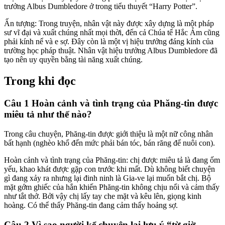
trưởng Albus Dumbledore ở trong tiểu thuyết “Harry Potter”.
Ấn tượng: Trong truyện, nhân vật này được xây dựng là một pháp
sư vĩ đại và xuất chúng nhất mọi thời, đến cả Chúa tể Hắc Ám cũng
phải kính nể và e sợ. Đây còn là một vị hiệu trưởng đáng kính của
trường học pháp thuật. Nhân vật hiệu trưởng Albus Dumbledore đã
tạo nên uy quyền bằng tài năng xuất chúng.
Trong khi đọc
Câu 1 Hoàn cảnh và tình trạng của Phăng-tin được
miêu tả như thế nào?
Trong câu chuyện, Phăng-tin được giới thiệu là một nữ công nhân
bất hạnh (nghèo khổ đến mức phải bán tóc, bán răng để nuôi con).
Hoàn cảnh và tình trạng của Phăng-tin: chị được miêu tả là đang ốm
yếu, khao khát được gặp con trước khi mất. Dù không biết chuyện
gì đang xảy ra nhưng lại đinh ninh là Gia-ve lại muốn bắt chị. Bộ
mặt gớm ghiếc của hắn khiến Phăng-tin không chịu nổi và cảm thấy
như tắt thở. Bởi vậy chị lấy tay che mặt và kêu lên, giọng kinh
hoàng. Có thể thấy Phăng-tin đang cảm thấy hoảng sợ.
Câu 2 Vì sao người kể chuyện lại lưu ý “từ giờ