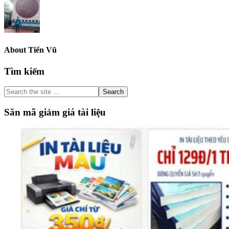
About
Tiến Vũ
Primary
Tìm kiếm
Sidebar
Search
the
site
Săn mã giảm giá tài liệu
...