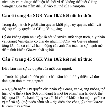
trích này chưa được thể hiện hết bởi vì đã không thể biết Giăng
Van-giăng đã thì thầm điều gì vào thi thể của Phăng-tin.
Câu 6 trang 45 SGK Văn 10/2 kết nối tri thức
Trong đoạn trích Người cầm quyền khôi phục uy quyền, nhân vật
thật sự có uy quyền là Giăng Van-giăng.
Lý do khẳng định như vậy: là bởi vì xuyên suốt đoạn trích, tuy nhân
vật Giăng Van-giăng có thái độ nhún nhường với Gia-ve nhưng
từng lời nói, cử chỉ và hành động của anh đều toát lên sự mạnh mẽ,
điềm tĩnh khiến Gia-ve phải sợ hãi.
Câu 7 trang 45 SGK Văn 10/2 kết nối tri thức
Điều làm nên sự uy quyền của một con người:
– Trước hết phải nói đến phẩm chất, tâm hồn lương thiện, và đức
tính giàu tình thương người.
– Nguyên nhân: Uy quyền của nhân vật Giăng Van-giăng không thể
hiện ở vị thế xã hội (bởi ông đang là một tội phạm) mà lại được thể
hiện qua lời nói, hành động và cử chỉ có thể khiến cho một người có
vị thế xã hội (một viên cảnh sát – đại diện cho công lý) như Gia-ve
lại cảm thấy sợ hãi.