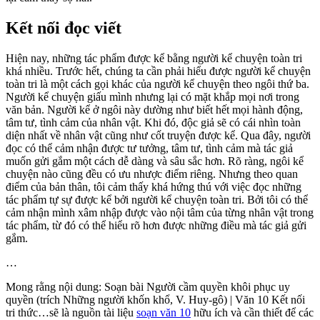
Kết nối đọc viết
Hiện nay, những tác phẩm được kể bằng người kể chuyện toàn tri
khá nhiều. Trước hết, chúng ta cần phải hiểu được người kể chuyện
toàn tri là một cách gọi khác của người kể chuyện theo ngôi thứ ba.
Người kể chuyện giấu mình nhưng lại có mặt khắp mọi nơi trong
văn bản. Người kể ở ngôi này dường như biết hết mọi hành động,
tâm tư, tình cảm của nhân vật. Khi đó, độc giả sẽ có cái nhìn toàn
diện nhất về nhân vật cũng như cốt truyện được kể. Qua đây, người
đọc có thể cảm nhận được tư tưởng, tâm tư, tình cảm mà tác giả
muốn gửi gắm một cách dễ dàng và sâu sắc hơn. Rõ ràng, ngôi kể
chuyện nào cũng đều có ưu nhược điểm riêng. Nhưng theo quan
điểm của bản thân, tôi cảm thấy khá hứng thú với việc đọc những
tác phẩm tự sự được kể bởi người kể chuyện toàn tri. Bởi tôi có thể
cảm nhận mình xâm nhập được vào nội tâm của từng nhân vật trong
tác phẩm, từ đó có thể hiểu rõ hơn được những điều mà tác giả gửi
gắm.
…
Mong rằng nội dung: Soạn bài Người cầm quyền khôi phục uy
quyền (trích Những người khốn khổ, V. Huy-gô) | Văn 10 Kết nối
tri thức…sẽ là nguồn tài liệu
soạn văn 10
hữu ích và cần thiết để các