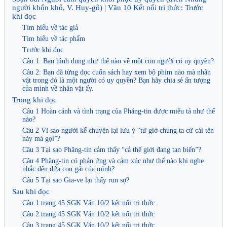
người khốn khổ, V. Huy-gô) | Văn 10 Kết nối tri thức: Trước
khi đọc
Tìm hiểu về tác giả
Tìm hiểu về tác phẩm
Trước khi đọc
Câu 1: Bạn hình dung như thế nào về một con người có uy quyền?
Câu 2: Bạn đã từng đọc cuốn sách hay xem bộ phim nào mà nhân
vật trong đó là một người có uy quyền? Bạn hãy chia sẻ ấn tượng
của mình về nhân vật ấy.
Trong khi đọc
Câu 1 Hoàn cảnh và tình trạng của Phăng-tin được miêu tả như thế
nào?
Câu 2 Vì sao người kể chuyện lại lưu ý “từ giờ chúng ta cứ cái tên
này mà gọi”?
Câu 3 Tại sao Phăng-tin cảm thấy “cả thế giới đang tan biến”?
Câu 4 Phăng-tin có phản ứng và cảm xúc như thế nào khi nghe
nhắc đến đứa con gái của mình?
Câu 5 Tại sao Gia-ve lại thấy run sợ?
Sau khi đọc
Câu 1 trang 45 SGK Văn 10/2 kết nối tri thức
Câu 2 trang 45 SGK Văn 10/2 kết nối tri thức
Câu 3 trang 45 SGK Văn 10/2 kết nối tri thức