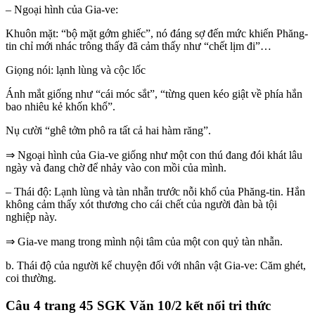
– Ngoại hình của Gia-ve:
Khuôn mặt: “bộ mặt gớm ghiếc”, nó đáng sợ đến mức khiến Phăng-
tin chỉ mới nhác trông thấy đã cảm thấy như “chết lịm đi”…
Giọng nói: lạnh lùng và cộc lốc
Ánh mắt giống như “cái móc sắt”, “từng quen kéo giật về phía hắn
bao nhiêu kẻ khốn khổ”.
Nụ cười “ghê tởm phô ra tất cả hai hàm răng”.
⇒ Ngoại hình của Gia-ve giống như một con thú đang đói khát lâu
ngày và đang chờ để nhảy vào con mồi của mình.
– Thái độ: Lạnh lùng và tàn nhẫn trước nỗi khổ của Phăng-tin. Hắn
không cảm thấy xót thương cho cái chết của người đàn bà tội
nghiệp này.
⇒ Gia-ve mang trong mình nội tâm của một con quỷ tàn nhẫn.
b. Thái độ của người kể chuyện đối với nhân vật Gia-ve: Căm ghét,
coi thường.
Câu 4 trang 45 SGK Văn 10/2 kết nối tri thức