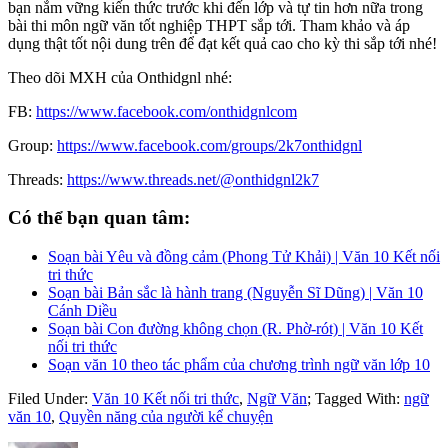
bạn nắm vững kiến thức trước khi đến lớp và tự tin hơn nữa trong
bài thi môn ngữ văn tốt nghiệp THPT sắp tới. Tham khảo và áp
dụng thật tốt nội dung trên để đạt kết quả cao cho kỳ thi sắp tới nhé!
Theo dõi MXH của Onthidgnl nhé:
FB:
https://www.facebook.com/onthidgnlcom
Group:
https://www.facebook.com/groups/2k7onthidgnl
Threads:
https://www.threads.net/@onthidgnl2k7
Có thể bạn quan tâm:
Soạn bài Yêu và đồng cảm (Phong Tử Khải) | Văn 10 Kết nối
tri thức
Soạn bài Bản sắc là hành trang (Nguyễn Sĩ Dũng) | Văn 10
Cánh Diều
Soạn bài Con đường không chọn (R. Phờ-rót) | Văn 10 Kết
nối tri thức
Soạn văn 10 theo tác phẩm của chương trình ngữ văn lớp 10
Filed Under:
Văn 10 Kết nối tri thức
,
Ngữ Văn
;
Tagged With:
ngữ
văn 10
,
Quyền năng của người kể chuyện