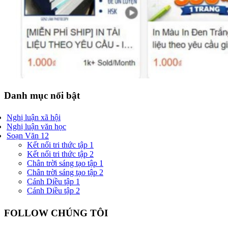
Danh mục nổi bật
Nghị luận xã hội
Nghị luận văn học
Soạn Văn 12
Kết nối tri thức tập 1
Kết nối tri thức tập 2
Chân trời sáng tạo tập 1
Chân trời sáng tạo tập 2
Cánh Diều tập 1
Cánh Diều tập 2
FOLLOW CHÚNG TÔI