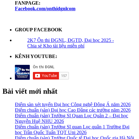
FANPAGE:
Facebook.com/onthidgnlcom
GROUP FACEBOOK
2K7 Ôn thi ĐGNL, ĐGTD, Đại học 2025 -
Chia sẻ Kho tài liệu miễn phí
KÊNH YOUTUBE:
Bài viết mới nhất
Điểm sàn xét tuyển Đại học Công nghệ Đông Á năm 2026
Điểm chuẩn (sàn) Đại học Cao Đẳng các trường năm 2026
Điểm chuẩn (sàn) Trường Sĩ Quan Lục Quân 2 – Đại học
Nguyễn Huệ NHU 2026
Điểm chuẩn (sàn) Trường Sĩ quan Lục quân 1 Trường Đại
học Trần Quốc Tuấn TQT Uni 2026
Điểm chuẩn (sàn) Trường Quốc tế Đại học Quốc gia Hà Nội