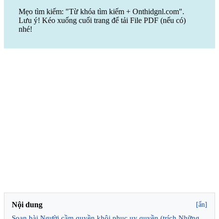
Mẹo tìm kiếm: "Từ khóa tìm kiếm + Onthidgnl.com".
Lưu ý! Kéo xuống cuối trang để tải File PDF (nếu có)
nhé!
Nội dung
[ẩn]
Soạn bài Người cầm quyền khôi phục uy quyền (trích Những