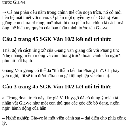
trước Gia-ve.
⇒ Cả hai phần đều nằm trong chỉnh thể của đoạn trích, nó có mối
liên hệ mật thiết với nhau. Ở phần một quyền uy của Giăng Van-
giăng còn chưa rõ ràng, mờ nhạt thì qua phần hai chính là cách mà
ông thể hiện uy quyền của bản thân mình trước tên Gia-ve.
Câu 2 trang 45 SGK Văn 10/2 kết nối tri thức
Thái độ và cách ứng xử của Giăng-van-giăng đối với Phăng-tin:
Nhẹ nhàng, mềm mỏng và cảm thông trước hoàn cảnh của người
phụ nữ bất hạnh.
Giăng Van-giăng có thể đã “thì thầm bên tai Phăng-tin”: Chị hãy
yên nghỉ, tôi sẽ tìm được đứa con gái tội nghiệp về cho chị.
Câu 3 trang 45 SGK Văn 10/2 kết nối tri thức
a. Trong đoạn trích này, tác giả V. Huy-gô đã có dụng ý miêu tả
nhân vật Gia-ve như một con thú qua các góc độ: bộ dạng, ngôn
ngữ, hành động của hắn.
– Nghề nghiệp:Gia-ve là một viên cảnh sát – đại diện cho phía công
lý.