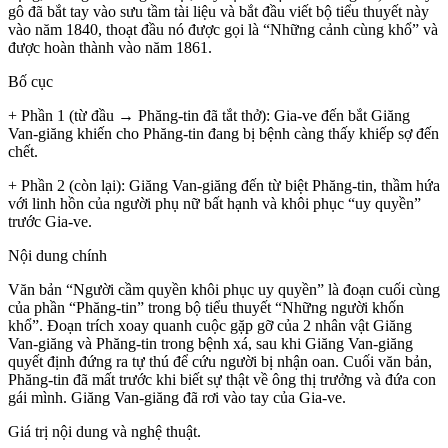
gô đã bắt tay vào sưu tầm tài liệu và bắt đầu viết bộ tiểu thuyết này
vào năm 1840, thoạt đầu nó được gọi là “Những cảnh cùng khổ” và
được hoàn thành vào năm 1861.
Bố cục
+ Phần 1 (từ đầu → Phăng-tin đã tắt thở): Gia-ve đến bắt Giăng
Van-giăng khiến cho Phăng-tin đang bị bệnh càng thấy khiếp sợ đến
chết.
+ Phần 2 (còn lại): Giăng Van-giăng đến từ biệt Phăng-tin, thầm hứa
với linh hồn của người phụ nữ bất hạnh và khôi phục “uy quyền”
trước Gia-ve.
Nội dung chính
Văn bản “Người cầm quyền khôi phục uy quyền” là đoạn cuối cùng
của phần “Phăng-tin” trong bộ tiểu thuyết “Những người khốn
khổ”. Đoạn trích xoay quanh cuộc gặp gỡ của 2 nhân vật Giăng
Van-giăng và Phăng-tin trong bệnh xá, sau khi Giăng Van-giăng
quyết định đứng ra tự thú để cứu người bị nhận oan. Cuối văn bản,
Phăng-tin đã mất trước khi biết sự thật về ông thị trưởng và đứa con
gái mình. Giăng Van-giăng đã rơi vào tay của Gia-ve.
Giá trị nội dung và nghệ thuật.