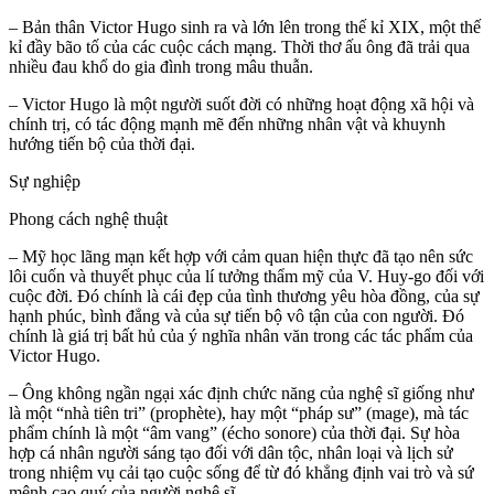
– Bản thân Victor Hugo sinh ra và lớn lên trong thế kỉ XIX, một thế
kỉ đầy bão tố của các cuộc cách mạng. Thời thơ ấu ông đã trải qua
nhiều đau khổ do gia đình trong mâu thuẫn.
– Victor Hugo là một người suốt đời có những hoạt động xã hội và
chính trị, có tác động mạnh mẽ đến những nhân vật và khuynh
hướng tiến bộ của thời đại.
Sự nghiệp
Phong cách nghệ thuật
– Mỹ học lãng mạn kết hợp với cảm quan hiện thực đã tạo nên sức
lôi cuốn và thuyết phục của lí tưởng thẩm mỹ của V. Huy-go đối với
cuộc đời. Đó chính là cái đẹp của tình thương yêu hòa đồng, của sự
hạnh phúc, bình đẳng và của sự tiến bộ vô tận của con người. Đó
chính là giá trị bất hủ của ý nghĩa nhân văn trong các tác phẩm của
Victor Hugo.
– Ông không ngần ngại xác định chức năng của nghệ sĩ giống như
là một “nhà tiên tri” (prophète), hay một “pháp sư” (mage), mà tác
phẩm chính là một “âm vang” (écho sonore) của thời đại. Sự hòa
hợp cá nhân người sáng tạo đối với dân tộc, nhân loại và lịch sử
trong nhiệm vụ cải tạo cuộc sống để từ đó khẳng định vai trò và sứ
mệnh cao quý của người nghệ sĩ.