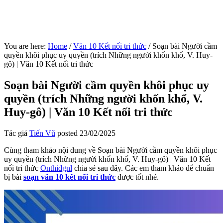
You are here:
Home
/
Văn 10 Kết nối tri thức
/
Soạn bài Người cầm
quyền khôi phục uy quyền (trích Những người khốn khổ, V. Huy-
gô) | Văn 10 Kết nối tri thức
Soạn bài Người cầm quyền khôi phục uy
quyền (trích Những người khốn khổ, V.
Huy-gô) | Văn 10 Kết nối tri thức
Tác giả
Tiến Vũ
posted
23/02/2025
Cùng tham khảo nội dung về Soạn bài Người cầm quyền khôi phục
uy quyền (trích Những người khốn khổ, V. Huy-gô) | Văn 10 Kết
nối tri thức
Onthidgnl
chia sẻ sau đây. Các em tham khảo để chuẩn
bị bài
soạn văn 10 kết nối tri thức
được tốt nhé.