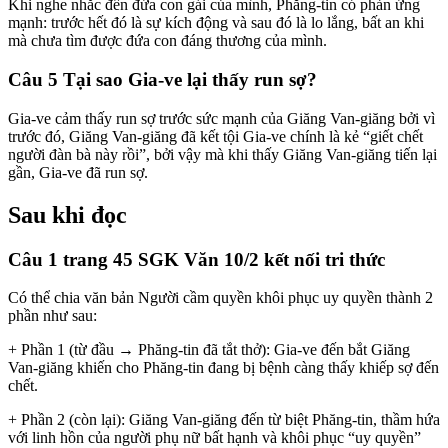
Khi nghe nhắc đến đứa con gái của mình, Phăng-tin có phản ứng
mạnh: trước hết đó là sự kích động và sau đó là lo lắng, bất an khi
mà chưa tìm được đứa con đáng thương của mình.
Câu 5 Tại sao Gia-ve lại thấy run sợ?
Gia-ve cảm thấy run sợ trước sức mạnh của Giăng Van-giăng bởi vì
trước đó, Giăng Van-giăng đã kết tội Gia-ve chính là kẻ “giết chết
người đàn bà này rồi”, bởi vậy mà khi thấy Giăng Van-giăng tiến lại
gần, Gia-ve đã run sợ.
Sau khi đọc
Câu 1 trang 45 SGK Văn 10/2 kết nối tri thức
Có thể chia văn bản Người cầm quyền khôi phục uy quyền thành 2
phần như sau:
+ Phần 1 (từ đầu → Phăng-tin đã tắt thở): Gia-ve đến bắt Giăng
Van-giăng khiến cho Phăng-tin đang bị bệnh càng thấy khiếp sợ đến
chết.
+ Phần 2 (còn lại): Giăng Van-giăng đến từ biệt Phăng-tin, thầm hứa
với linh hồn của người phụ nữ bất hạnh và khôi phục “uy quyền”