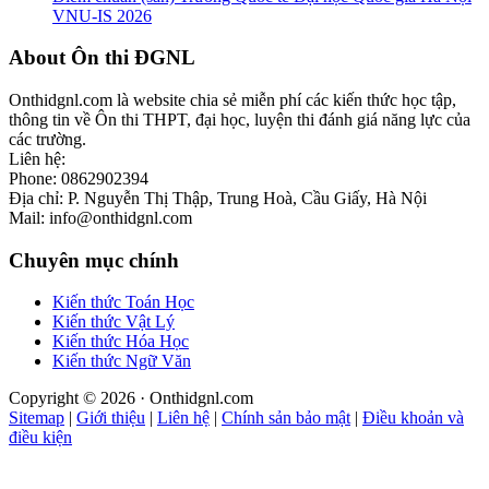
VNU-IS 2026
Footer
About Ôn thi ĐGNL
Onthidgnl.com là website chia sẻ miễn phí các kiến thức học tập,
thông tin về Ôn thi THPT, đại học, luyện thi đánh giá năng lực của
các trường.
Liên hệ:
Phone: 0862902394
Địa chỉ: P. Nguyễn Thị Thập, Trung Hoà, Cầu Giấy, Hà Nội
Mail: info@onthidgnl.com
Chuyên mục chính
Kiến thức Toán Học
Kiến thức Vật Lý
Kiến thức Hóa Học
Kiến thức Ngữ Văn
Copyright © 2026 · Onthidgnl.com
Sitemap
|
Giới thiệu
|
Liên hệ
|
Chính sản bảo mật
|
Điều khoản và
điều kiện