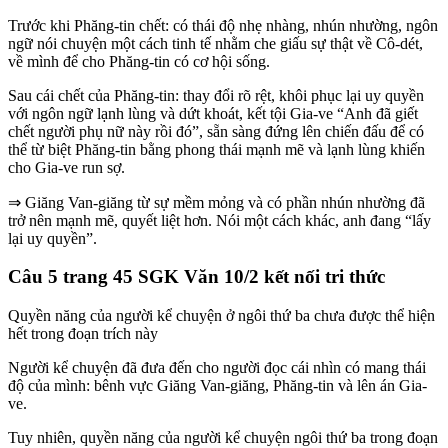
Trước khi Phăng-tin chết: có thái độ nhẹ nhàng, nhún nhường, ngôn
ngữ nói chuyện một cách tinh tế nhằm che giấu sự thật về Cô-dét,
về mình để cho Phăng-tin có cơ hội sống.
Sau cái chết của Phăng-tin: thay đổi rõ rệt, khôi phục lại uy quyền
với ngôn ngữ lạnh lùng và dứt khoát, kết tội Gia-ve “Anh đã giết
chết người phụ nữ này rồi đó”, sẵn sàng đứng lên chiến đấu để có
thể từ biệt Phăng-tin bằng phong thái mạnh mẽ và lạnh lùng khiến
cho Gia-ve run sợ.
⇒ Giăng Van-giăng từ sự mềm mỏng và có phần nhún nhường đã
trở nên mạnh mẽ, quyết liệt hơn. Nói một cách khác, anh đang “lấy
lại uy quyền”.
Câu 5 trang 45 SGK Văn 10/2 kết nối tri thức
Quyền năng của người kể chuyện ở ngôi thứ ba chưa được thể hiện
hết trong đoạn trích này
Người kể chuyện đã đưa đến cho người đọc cái nhìn có mang thái
độ của mình: bênh vực Giăng Van-giăng, Phăng-tin và lên án Gia-
ve.
Tuy nhiên, quyền năng của người kể chuyện ngôi thứ ba trong đoạn