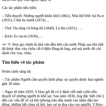
Các tác phẩm tiêu biểu:
– Tiểu thuyết: Những người khốn khổ (1862), Nhà thờ Đức bà Pa-ri
(1831), Chín ba mươi (1874)…
– Thơ: Tia sáng và bóng tối (1840), Lá thu (1831), …
– Kịch: Ec-na-ni (1830),…
⇒> V. Huy-go chính là nhà văn đầu tiên của nước Pháp sau khi mất
đã được đưa vào chôn cất ở điện Păng-tê-ông, nơi mà trước đó chỉ
dành cho vua, chúa.
Tìm hiểu về tác phẩm
Hoàn cảnh sáng tác
– Tác phẩm Người cầm quyền khôi phục uy quyền được thai nghén
gần 30 năm.
– Ngay từ năm 1829, V.Huy-gô đã có ý định viết một cuốn tiểu
thuyết về những người tù khổ sai. Sau năm 1830, ông đặc biệt chú ý
đến các vấn đề về xã hội (phong trào đấu tranh của nhân dân lao
động, những bất công xã hội, hay sự sa đoạ của con người). V.Huy-