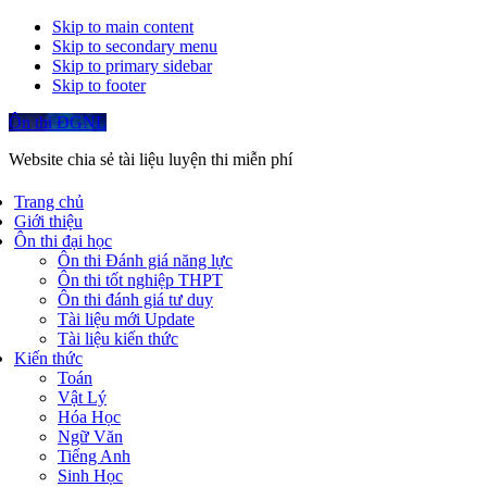
Skip to main content
Skip to secondary menu
Skip to primary sidebar
Skip to footer
Ôn thi ĐGNL
Website chia sẻ tài liệu luyện thi miễn phí
Trang chủ
Giới thiệu
Ôn thi đại học
Ôn thi Đánh giá năng lực
Ôn thi tốt nghiệp THPT
Ôn thi đánh giá tư duy
Tài liệu mới Update
Tài liệu kiến thức
Kiến thức
Toán
Vật Lý
Hóa Học
Ngữ Văn
Tiếng Anh
Sinh Học