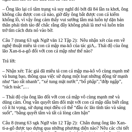
– Ông lão lại có tâm trạng và suy nghĩ đó bởi đã 84 lần ra khơi, ông
không câu được con cá nào, giờ đây ông bắt được con cá kiếm
khổng lồ, vì vậy ông cảm thấy vui sướng lắm mà luôn tự dặn bản
thân phải tỉnh táo để chắc rằng đây không phải là mơ và luôn trăn
trở tìm cách đưa nó vào bờ.
Câu 7 (trang 63 sgk Ngữ văn 12 Tập 2): Nêu nhận xét của em về
nghệ thuật miêu tả con cá mập ma-kô của tác giA,. Thái độ của ông
lão Xan-ti-a-gô đối với con cá mập như thế nào?
Trả lời:
– Nhận xét: Tác giả đã miêu tả con cá mập ma-kô vô cùng mạnh mẽ
và hung bạo, thông qua việc sử dụng một loạt những động từ mạnh
như “lao rất nhanh”, “xé tung mặt nước”,“bổ phập”,”đớp ngập”,
“rách toác”,…
– Thái độ của ông lão đối với con cá mập vô cùng mạnh mẽ và
dũng cảm. Ông vẫn quyết tâm đối mặt với con cá mập dẫu biết rằng
có ít hi vọng, sử dụng mọi điều có thể “đầu óc lão tỉnh táo và sáng
suốt”, “bằng quyết tâm và tất cả lòng căm hận”
Câu 8 (trang 63 sgk Ngữ văn 12 Tập 2): Chân dung ông lão Xan-
ti-a-gô được tạo dựng qua những phương diện nào? Nêu các chi tiết