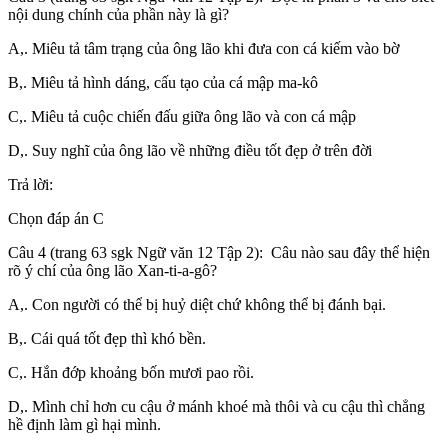
nội dung chính của phần này là gì?
A,. Miêu tả tâm trạng của ông lão khi đưa con cá kiếm vào bờ
B,. Miêu tả hình dáng, cấu tạo của cá mập ma-kô
C,. Miêu tả cuộc chiến đấu giữa ông lão và con cá mập
D,. Suy nghĩ của ông lão về những điều tốt đẹp ở trên đời
Trả lời:
Chọn đáp án C
Câu 4 (trang 63 sgk Ngữ văn 12 Tập 2): Câu nào sau đây thể hiện
rõ ý chí của ông lão Xan-ti-a-gô?
A,. Con người có thể bị huỷ diệt chứ không thể bị đánh bại.
B,. Cái quá tốt đẹp thì khó bền.
C,. Hắn đớp khoảng bốn mươi pao rồi.
D,. Mình chỉ hơn cu cậu ở mánh khoé mà thôi và cu cậu thì chẳng
hề định làm gì hại mình.