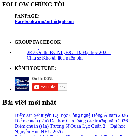
FOLLOW CHÚNG TÔI
FANPAGE:
Facebook.com/onthidgnlcom
GROUP FACEBOOK
2K7 Ôn thi ĐGNL, ĐGTD, Đại học 2025 -
Chia sẻ Kho tài liệu miễn phí
KÊNH YOUTUBE:
Bài viết mới nhất
Điểm sàn xét tuyển Đại học Công nghệ Đông Á năm 2026
Điểm chuẩn (sàn) Đại học Cao Đẳng các trường năm 2026
Điểm chuẩn (sàn) Trường Sĩ Quan Lục Quân 2 – Đại học
Nguyễn Huệ NHU 2026