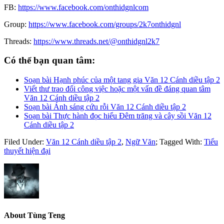
FB:
https://www.facebook.com/onthidgnlcom
Group:
https://www.facebook.com/groups/2k7onthidgnl
Threads:
https://www.threads.net/@onthidgnl2k7
Có thể bạn quan tâm:
Soạn bài Hạnh phúc của một tang gia Văn 12 Cánh diều tập 2
Viết thư trao đổi công việc hoặc một vấn đề đáng quan tâm
Văn 12 Cánh diều tập 2
Soạn bài Ánh sáng cứu rỗi Văn 12 Cánh diều tập 2
Soạn bài Thực hành đọc hiểu Đêm trăng và cây sồi Văn 12
Cánh diều tập 2
Filed Under:
Văn 12 Cánh diều tập 2
,
Ngữ Văn
;
Tagged With:
Tiểu
thuyết hiện đại
About
Tùng Teng