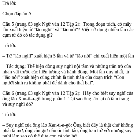
Trả lời:
Chọn đáp án A
Câu 5 (trang 63 sgk Ngữ văn 12 Tập 2): Trong đoạn trích, có mấy
lần xuất hiện từ “lão nghĩ” và “lão nói”? Việc sử dụng nhiều lần các
cụm từ đó có tác dụng gì?
Trả lời:
– Từ “lão nghĩ” xuất hiện 5 lần và từ “lão nói” chỉ xuất hiện một lần
– Tác dụng: Thể hiện dòng suy nghĩ nội tâm và những trăn trở của
nhân vật trước các hiện tượng và hành động. Một lần duy nhất, từ
“lão nói” xuất hiện cũng chính là tinh thần của đoạn trích “Con
người sinh ra không phải để dành cho thất bại”.
Câu 6 (trang 63 sgk Ngữ văn 12 Tập 2): Hãy cho biết suy nghĩ của
ông lão Xan-ti-a-gô trong phần 1. Tại sao ông lão lại có tâm trạng
và suy nghĩ đó?
Trả lời:
– Suy nghĩ của ông lão Xan-ti-a-gô: Ông biết đây là thật chứ không
phải là mơ, ông cần giữ đầu óc tỉnh táo, ông trăn trở với những suy
nghĩ làm sao có thể đưa con cá vào bờ.