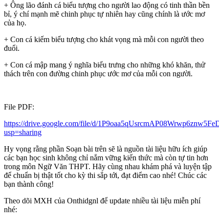
+ Ông lão đánh cá biểu tượng cho người lao động có tinh thần bền
bỉ, ý chí mạnh mẽ chinh phục tự nhiên hay cũng chính là ước mơ
của họ.
+ Con cá kiếm biểu tượng cho khát vọng mà mỗi con người theo
đuổi.
+ Con cá mập mang ý nghĩa biểu trưng cho những khó khăn, thử
thách trên con đường chinh phục ước mơ của mỗi con người.
File PDF:
https://drive.google.com/file/d/1P9oaa5qUsrcmAP08Wrwp6znw5F
usp=sharing
Hy vọng rằng phần Soạn bài trên sẽ là nguồn tài liệu hữu ích giúp
các bạn học sinh không chỉ nắm vững kiến thức mà còn tự tin hơn
trong môn Ngữ Văn THPT. Hãy cùng nhau khám phá và luyện tập
để chuẩn bị thật tốt cho kỳ thi sắp tới, đạt điểm cao nhé! Chúc các
bạn thành công!
Theo dõi MXH của Onthidgnl để update nhiều tài liệu miễn phí
nhé: