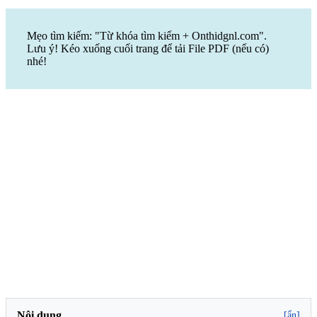
Mẹo tìm kiếm: "Từ khóa tìm kiếm + Onthidgnl.com".
Lưu ý! Kéo xuống cuối trang để tải File PDF (nếu có)
nhé!
Nội dung
[ẩn]