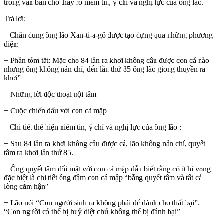
trong văn bản cho thấy rõ niềm tin, ý chí và nghị lực của ông lão.
Trả lời:
– Chân dung ông lão Xan-ti-a-gô được tạo dựng qua những phương
diện:
+ Phần tóm tắt: Mặc cho 84 lần ra khơi không câu được con cá nào
nhưng ông không nản chí, đến lần thứ 85 ông lão giong thuyền ra
khơi”
+ Những lời độc thoại nội tâm
+ Cuộc chiến đấu với con cá mập
– Chi tiết thể hiện niềm tin, ý chí và nghị lực của ông lão :
+ Sau 84 lần ra khơi không câu được cá, lão không nản chí, quyết
tâm ra khơi lần thứ 85.
+ Ông quyết tâm đối mặt với con cá mập dẫu biết rằng có ít hi vọng,
đặc biệt là chi tiết ông đâm con cá mập “bằng quyết tâm và tất cả
lòng căm hận”
+ Lão nói “Con người sinh ra không phải để dành cho thất bại”.
“Con người có thể bị huỷ diệt chứ không thể bị đánh bại”