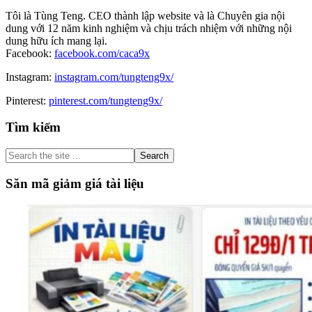
Tôi là Tùng Teng. CEO thành lập website và là Chuyên gia nội
dung với 12 năm kinh nghiệm và chịu trách nhiệm với những nội
dung hữu ích mang lại.
Facebook:
facebook.com/caca9x
Instagram:
instagram.com/tungteng9x/
Pinterest:
pinterest.com/tungteng9x/
Primary
Tìm kiếm
Sidebar
Search
the
site
Săn mã giảm giá tài liệu
...