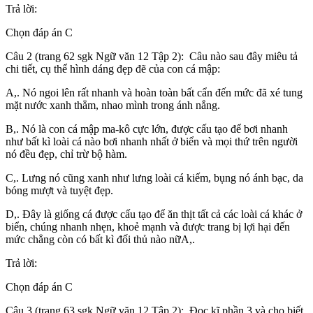
Trả lời:
Chọn đáp án C
Câu 2 (trang 62 sgk Ngữ văn 12 Tập 2): Câu nào sau đây miêu tả
chi tiết, cụ thể hình dáng đẹp đẽ của con cá mập:
A,. Nó ngoi lên rất nhanh và hoàn toàn bất cẩn đến mức đã xé tung
mặt nước xanh thẳm, nhao mình trong ánh nắng.
B,. Nó là con cá mập ma-kô cực lớn, được cấu tạo để bơi nhanh
như bất kì loài cá nào bơi nhanh nhất ở biển và mọi thứ trên người
nó đều đẹp, chỉ trừ bộ hàm.
C,. Lưng nó cũng xanh như lưng loài cá kiếm, bụng nó ánh bạc, da
bóng mượt và tuyệt đẹp.
D,. Đây là giống cá được cấu tạo để ăn thịt tất cả các loài cá khác ở
biển, chúng nhanh nhẹn, khoẻ mạnh và được trang bị lợi hại đến
mức chẳng còn có bất kì đối thủ nào nữA,.
Trả lời:
Chọn đáp án C
Câu 3 (trang 63 sgk Ngữ văn 12 Tập 2): Đọc kĩ phần 3 và cho biết