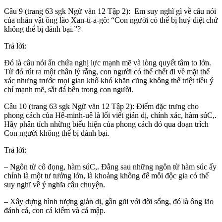
Câu 9 (trang 63 sgk Ngữ văn 12 Tập 2): Em suy nghĩ gì về câu nói
của nhân vật ông lão Xan-ti-a-gô: “Con người có thể bị huỷ diệt chứ
không thể bị đánh bại.”?
Trả lời:
Đó là câu nói ẩn chứa nghị lực mạnh mẽ và lòng quyết tâm to lớn.
Từ đó rút ra một chân lý rằng, con người có thể chết đi về mặt thể
xác nhưng trước mọi gian khổ khó khăn cũng không thể triệt tiêu ý
chí mạnh mẽ, sắt đá bên trong con người.
Câu 10 (trang 63 sgk Ngữ văn 12 Tập 2): Điểm đặc trưng cho
phong cách của Hê-minh-uê là lối viết giản dị, chính xác, hàm súC,.
Hãy phân tích những biểu hiện của phong cách đó qua đoạn trích
Con người không thể bị đánh bại.
Trả lời:
– Ngôn từ cô đọng, hàm súC,. Đằng sau những ngôn từ hàm súc ấy
chính là một tư tưởng lớn, là khoảng không để mỗi độc gia có thể
suy nghĩ về ý nghĩa câu chuyện.
– Xây dựng hình tượng giản dị, gần gũi với đời sống, đó là ông lão
đánh cá, con cá kiếm và cá mập.