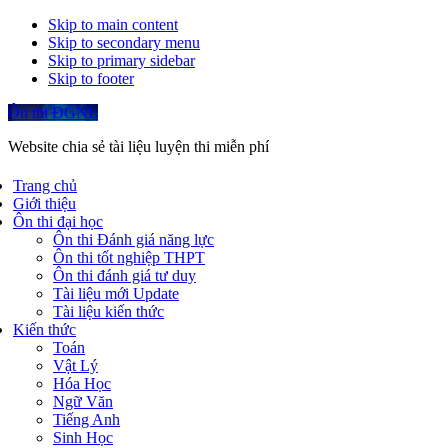
Skip to main content
Skip to secondary menu
Skip to primary sidebar
Skip to footer
Ôn thi ĐGNL
Website chia sẻ tài liệu luyện thi miễn phí
Trang chủ
Giới thiệu
Ôn thi đại học
Ôn thi Đánh giá năng lực
Ôn thi tốt nghiệp THPT
Ôn thi đánh giá tư duy
Tài liệu mới Update
Tài liệu kiến thức
Kiến thức
Toán
Vật Lý
Hóa Học
Ngữ Văn
Tiếng Anh
Sinh Học