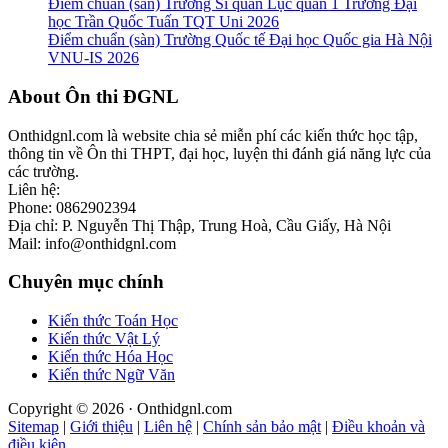
Điểm chuẩn (sàn) Trường Sĩ quan Lục quân 1 Trường Đại
học Trần Quốc Tuấn TQT Uni 2026
Điểm chuẩn (sàn) Trường Quốc tế Đại học Quốc gia Hà Nội
VNU-IS 2026
Footer
About Ôn thi ĐGNL
Onthidgnl.com là website chia sẻ miễn phí các kiến thức học tập,
thông tin về Ôn thi THPT, đại học, luyện thi đánh giá năng lực của
các trường.
Liên hệ:
Phone: 0862902394
Địa chỉ: P. Nguyễn Thị Thập, Trung Hoà, Cầu Giấy, Hà Nội
Mail: info@onthidgnl.com
Chuyên mục chính
Kiến thức Toán Học
Kiến thức Vật Lý
Kiến thức Hóa Học
Kiến thức Ngữ Văn
Copyright © 2026 · Onthidgnl.com
Sitemap
|
Giới thiệu
|
Liên hệ
|
Chính sản bảo mật
|
Điều khoản và
điều kiện