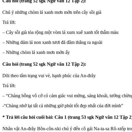
Câu hỏi (trang 52 sgk Ngữ văn 12 Tập 2):
Chú ý những chòm lá xanh mơn mởn trên cây sồi già
Trả lời:
– Cây sồi già tỏa rộng một vòm lá xum xuê xanh tốt thẫm màu
– Những đám lá non xanh tươi đã đâm thẳng ra ngoài
– Những chòm lá xanh mơn mởn ấy
Câu hỏi (trang 52 sgk Ngữ văn 12 Tập 2):
Dõi theo tâm trạng vui vẻ, hạnh phúc của An-đrây
Trả lời:
– “Chàng bỗng vô cớ có cảm giác vui mừng, sảng khoái, tưởng chừng
-“Chàng nhớ lại tất cả những giờ phút tốt đẹp nhất của đời mình”
* Trả lời câu hỏi cuối bài: Câu 1 (trang 53 sgk Ngữ văn 12 Tập 2
Nhân vật An-đrây Bôn-côn-xki chú ý đến cô gái Na-ta-sa Rô-xtốp tr