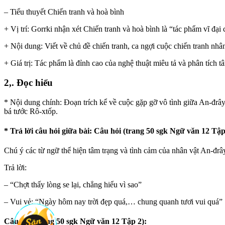
– Tiểu thuyết Chiến tranh và hoà bình
+ Vị trí: Gorrki nhận xét Chiến tranh và hoà bình là “tác phẩm vĩ đại
+ Nội dung: Viết về chủ đề chiến tranh, ca ngợi cuộc chiến tranh nhân
+ Giá trị: Tác phẩm là đỉnh cao của nghệ thuật miêu tả và phân tích 
2,. Đọc hiểu
* Nội dung chính: Đoạn trích kể về cuộc gặp gỡ vô tình giữa An-đrây
bá tước Rô-xtốp.
* Trả lời câu hỏi giữa bài: Câu hỏi (trang 50 sgk Ngữ văn 12 Tập
Chú ý các từ ngữ thể hiện tâm trạng và tình cảm của nhân vật An-đrâ
Trả lời:
– “Chợt thấy lòng se lại, chẳng hiểu vì sao”
– Vui vẻ: “Ngày hôm nay trời đẹp quá,… chung quanh tươi vui quá”
Câu hỏi (trang 50 sgk Ngữ văn 12 Tập 2):