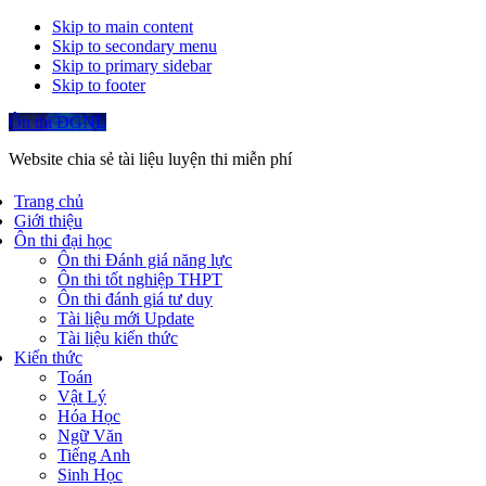
Skip to main content
Skip to secondary menu
Skip to primary sidebar
Skip to footer
Ôn thi ĐGNL
Website chia sẻ tài liệu luyện thi miễn phí
Trang chủ
Giới thiệu
Ôn thi đại học
Ôn thi Đánh giá năng lực
Ôn thi tốt nghiệp THPT
Ôn thi đánh giá tư duy
Tài liệu mới Update
Tài liệu kiến thức
Kiến thức
Toán
Vật Lý
Hóa Học
Ngữ Văn
Tiếng Anh
Sinh Học