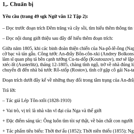
1,. Chuẩn bị
Yêu cầu (trang 49 sgk Ngữ văn 12 Tập 2):
– Đọc trước đoạn trích Đêm trăng và cây sồi, tìm hiểu thêm thông tin 
– Đọc nội dung giới thiệu sau đây để hiểu thêm đoạn trích:
Giữa năm 1805, khi các binh đoàn thiện chiến của Na-pô-lê-ông (Napol
cờ bạc và tán gẫu. Công tước An-đrây Bôn-côn-xki (Andrey Bolkonsky
làm sĩ quan phụ tá bên cạnh tướng Cu-tu-dốp (Koutouzov), mơ sẽ lập 
xtéc-lít (Austerlitz), tháng 12-1805, chàng tỉnh ngộ, trở về nhà đún
chuyến đi đến nhà bá tước Rô-xtốp (Rostov), tình cờ gặp cô gái Na-ta
Đoạn trích dưới đây kể về những thay đổi trong tâm trạng của An-đrâ
Trả lời:
– Tác giả Lép Tôn-xtôi (1828-1910)
+ Vai trò, vị trí: là nhà văn vĩ đại của Nga và thế giới
+ Đặc điểm sáng tác: Ông luôn tìm tòi sự thật, về bản chất con ngư
+ Tác phẩm tiêu biểu: Thời thơ ấu (1852); Thời niên thiếu (1855); N