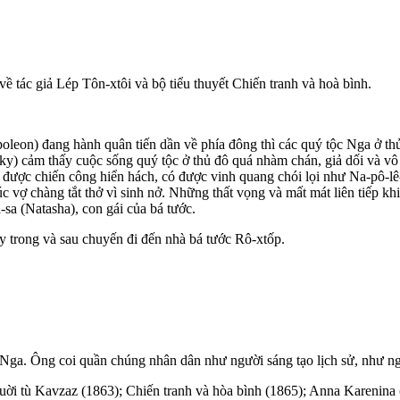
về tác giả Lép Tôn-xtôi và bộ tiểu thuyết Chiến tranh và hoà bình.
eon) đang hành quân tiến dần về phía đông thì các quý tộc Nga ở thủ đô
) cảm thấy cuộc sống quý tộc ở thủ đô quá nhàm chán, giả dối và vô 
được chiến công hiển hách, có được vinh quang chói lọi như Na-pô-lê-ô
g lúc vợ chàng tắt thở vì sinh nở. Những thất vọng và mất mát liên tiế
-sa (Natasha), con gái của bá tước.
y trong và sau chuyến đi đến nhà bá tước Rô-xtốp.
ời Nga. Ông coi quần chúng nhân dân như người sáng tạo lịch sử, như
guời tù Kavzaz (1863); Chiến tranh và hòa bình (1865); Anna Karenina