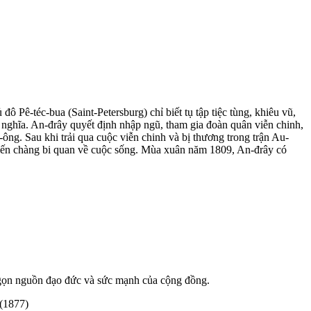
 Pê-téc-bua (Saint-Petersburg) chỉ biết tụ tập tiệc tùng, khiêu vũ,
nghĩa. An-đrây quyết định nhập ngũ, tham gia đoàn quân viễn chinh,
ng. Sau khi trải qua cuộc viễn chinh và bị thương trong trận Au-
p khiến chàng bi quan về cuộc sống. Mùa xuân năm 1809, An-đrây có
 ngọn nguồn đạo đức và sức mạnh của cộng đồng.
 (1877)