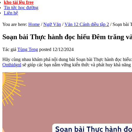
kho tài lệu free
Tin tức học đường
Liên hệ
You are here:
Home
/
Ngữ Văn
/
Văn 12 Cánh diều tập 2
/
Soạn bài T
Soạn bài Thực hành đọc hiểu Đêm trăng và
Tác giả
Tùng Teng
posted
12/12/2024
Hãy cùng nhau khám phá nội dung bài Soạn bài Thực hành đọc hiểu: 
Onthidgnl
sẽ giúp các bạn nắm vững kiến thức và phát huy khả năng