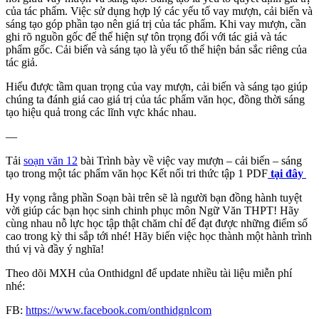
của tác phẩm. Việc sử dụng hợp lý các yếu tố vay mượn, cải biến và
sáng tạo góp phần tạo nên giá trị của tác phẩm. Khi vay mượn, cần
ghi rõ nguồn gốc để thể hiện sự tôn trọng đối với tác giả và tác
phẩm gốc. Cải biến và sáng tạo là yếu tố thể hiện bản sắc riêng của
tác giả.
Hiểu được tầm quan trọng của vay mượn, cải biến và sáng tạo giúp
chúng ta đánh giá cao giá trị của tác phẩm văn học, đồng thời sáng
tạo hiệu quả trong các lĩnh vực khác nhau.
—
Tải
soạn văn 12
bài Trình bày về việc vay mượn – cải biến – sáng
tạo trong một tác phẩm văn học Kết nối tri thức tập 1 PDF
tại đây
Hy vọng rằng phần Soạn bài trên sẽ là người bạn đồng hành tuyệt
vời giúp các bạn học sinh chinh phục môn Ngữ Văn THPT! Hãy
cùng nhau nỗ lực học tập thật chăm chỉ để đạt được những điểm số
cao trong kỳ thi sắp tới nhé! Hãy biến việc học thành một hành trình
thú vị và đầy ý nghĩa!
Theo dõi MXH của Onthidgnl để update nhiều tài liệu miễn phí
nhé:
FB:
https://www.facebook.com/onthidgnlcom