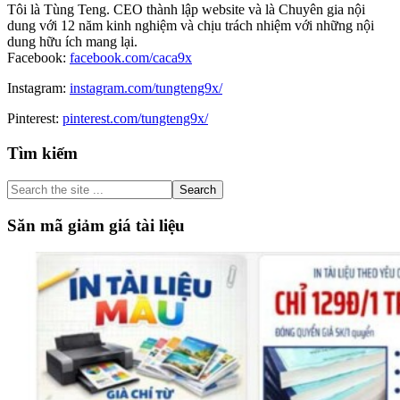
Tôi là Tùng Teng. CEO thành lập website và là Chuyên gia nội
dung với 12 năm kinh nghiệm và chịu trách nhiệm với những nội
dung hữu ích mang lại.
Facebook:
facebook.com/caca9x
Instagram:
instagram.com/tungteng9x/
Pinterest:
pinterest.com/tungteng9x/
Primary
Tìm kiếm
Sidebar
Search
the
site
Săn mã giảm giá tài liệu
...