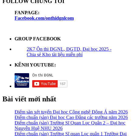
FOLLOW CHÚNG TÔI
FANPAGE:
Facebook.com/onthidgnlcom
GROUP FACEBOOK
2K7 Ôn thi ĐGNL, ĐGTD, Đại học 2025 -
Chia sẻ Kho tài liệu miễn phí
KÊNH YOUTUBE:
Bài viết mới nhất
Điểm sàn xét tuyển Đại học Công nghệ Đông Á năm 2026
Điểm chuẩn (sàn) Đại học Cao Đẳng các trường năm 2026
Điểm chuẩn (sàn) Trường Sĩ Quan Lục Quân 2 – Đại học
Nguyễn Huệ NHU 2026
Điểm chuẩn (sàn) Trường Sĩ quan Lục quân 1 Trường Đại