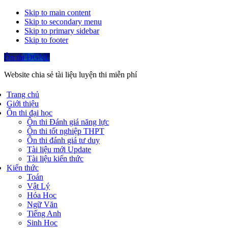
Skip to main content
Skip to secondary menu
Skip to primary sidebar
Skip to footer
Ôn thi ĐGNL
Website chia sẻ tài liệu luyện thi miễn phí
Trang chủ
Giới thiệu
Ôn thi đại học
Ôn thi Đánh giá năng lực
Ôn thi tốt nghiệp THPT
Ôn thi đánh giá tư duy
Tài liệu mới Update
Tài liệu kiến thức
Kiến thức
Toán
Vật Lý
Hóa Học
Ngữ Văn
Tiếng Anh
Sinh Học