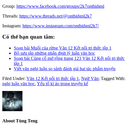
Group:
https://www.facebook.com/groups/2k7onthidgnl
Threads:
https://www.threads.net/@onthidgnl2k7
Instagram:
https://www.instagram.com/onthidgnl2k7/
Có thể bạn quan tâm:
Soạn bài Muối của rừng Văn 12 Kết nối tri thức tập 1
Bộ sưu tập những nhận định lý luận văn học
Soạn bài Củng cố mở rộng trang 123 Văn 12 Kết nối tri thức
tập 1
Viết văn nghị luận so sánh đánh giá hai tác phẩm truyện
Filed Under:
Văn 12 Kết nối tri thức tập 1
,
Ngữ Văn
;
Tagged With:
nghị luận văn học
,
Yếu tố kì ảo trong truyện kể
About
Tùng Teng