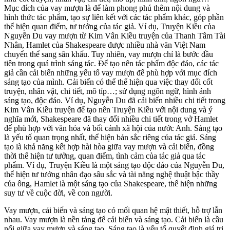
Mục đích của vay mượn là để làm phong phú thêm nội dung và
hình thức tác phẩm, tạo sự liên kết với các tác phẩm khác, góp phần
thể hiện quan điểm, tư tưởng của tác giả. Ví dụ, Truyện Kiều của
Nguyễn Du vay mượn từ Kim Vân Kiều truyện của Thanh Tâm Tài
Nhân, Hamlet của Shakespeare được nhiều nhà văn Việt Nam
chuyển thể sang sân khấu. Tuy nhiên, vay mượn chỉ là bước đầu
tiên trong quá trình sáng tác. Để tạo nên tác phẩm độc đáo, các tác
giả cần cải biến những yếu tố vay mượn để phù hợp với mục đích
sáng tạo của mình. Cải biến có thể thể hiện qua việc thay đổi cốt
truyện, nhân vật, chi tiết, mô típ…; sử dụng ngôn ngữ, hình ảnh
sáng tạo, độc đáo. Ví dụ, Nguyễn Du đã cải biến nhiều chi tiết trong
Kim Vân Kiều truyện để tạo nên Truyện Kiều với nội dung và ý
nghĩa mới, Shakespeare đã thay đổi nhiều chi tiết trong vở Hamlet
để phù hợp với văn hóa và bối cảnh xã hội của nước Anh. Sáng tạo
là yếu tố quan trọng nhất, thể hiện bản sắc riêng của tác giả. Sáng
tạo là khả năng kết hợp hài hòa giữa vay mượn và cải biến, đồng
thời thể hiện tư tưởng, quan điểm, tình cảm của tác giả qua tác
phẩm. Ví dụ, Truyện Kiều là một sáng tạo độc đáo của Nguyễn Du,
thể hiện tư tưởng nhân đạo sâu sắc và tài năng nghệ thuật bậc thầy
của ông, Hamlet là một sáng tạo của Shakespeare, thể hiện những
suy tư về cuộc đời, về con người.
Vay mượn, cải biến và sáng tạo có mối quan hệ mật thiết, hỗ trợ lẫn
nhau. Vay mượn là nền tảng để cải biến và sáng tạo. Cải biến là cầu
nối giữa vay mượn và sáng tạo. Sáng tạo là yếu tố quyết định giá trị