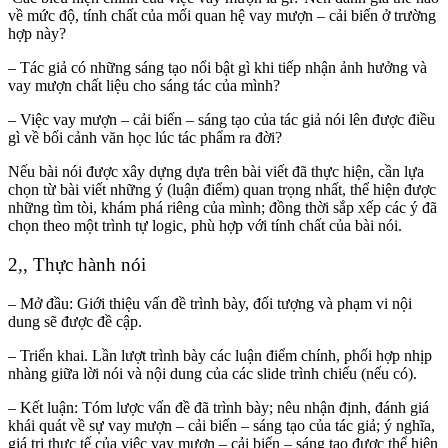
về mức độ, tính chất của mối quan hệ vay mượn – cải biến ở trường
hợp này?
– Tác giả có những sáng tạo nổi bật gì khi tiếp nhận ảnh hưởng và
vay mượn chất liệu cho sáng tác của mình?
– Việc vay mượn – cải biến – sáng tạo của tác giả nói lên được điều
gì về bối cảnh văn học lúc tác phẩm ra đời?
Nếu bài nói được xây dựng dựa trên bài viết đã thực hiện, cần lựa
chọn từ bài viết những ý (luận điểm) quan trọng nhất, thể hiện được
những tìm tòi, khám phá riêng của mình; đồng thời sắp xếp các ý đã
chọn theo một trình tự logic, phù hợp với tính chất của bài nói.
2,, Thực hành nói
– Mở đầu: Giới thiệu vấn đề trình bày, đối tượng và phạm vi nội
dung sẽ được đề cập.
– Triển khai. Lần lượt trình bày các luận điểm chính, phối hợp nhịp
nhàng giữa lời nói và nội dung của các slide trình chiếu (nếu có).
– Kết luận: Tóm lược vấn đề đã trình bày; nêu nhận định, đánh giá
khái quát về sự vay mượn – cải biến – sáng tạo của tác giả; ý nghĩa,
giá trị thực tế của việc vay mượn – cải biến – sáng tạo được thể hiện