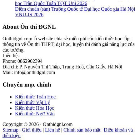
học Trần Quốc Tuấn TQT Uni 2026
Điểm chuẩn (sàn) Trường Quốc tế Đại học Quốc gia Hà Nội
VNU-IS 2026
Footer
About Ôn thi ĐGNL
Onthidgnl.com là website chia sẻ miễn phí các kiến thức học tập,
thông tin về Ôn thi THPT, đại học, luyện thi đánh giá năng lực của
các trường.
Liên hệ:
Phone: 0862902394
Địa chỉ: P. Nguyễn Thị Thập, Trung Hoà, Cầu Giấy, Hà Nội
Mail: info@onthidgnl.com
Chuyên mục chính
Kiến thức Toán Học
Kiến thức Vật Lý
Kiến thức Hóa Học
Kiến thức Ngữ Văn
Copyright © 2026 · Onthidgnl.com
Sitemap
|
Giới thiệu
|
Liên hệ
|
Chính sản bảo mật
|
Điều khoản và
điều kiện