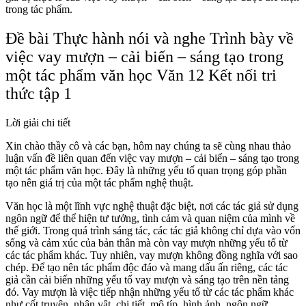
trong tác phẩm.
Đề bài Thực hành nói và nghe Trình bày về
việc vay mượn – cải biến – sáng tạo trong
một tác phẩm văn học Văn 12 Kết nối tri
thức tập 1
Lời giải chi tiết
Xin chào thầy cô và các bạn, hôm nay chúng ta sẽ cùng nhau thảo
luận vấn đề liên quan đến việc vay mượn – cải biến – sáng tạo trong
một tác phẩm văn học. Đây là những yếu tố quan trọng góp phần
tạo nên giá trị của một tác phẩm nghệ thuật.
Văn học là một lĩnh vực nghệ thuật đặc biệt, nơi các tác giả sử dụng
ngôn ngữ để thể hiện tư tưởng, tình cảm và quan niệm của mình về
thế giới. Trong quá trình sáng tác, các tác giả không chỉ dựa vào vốn
sống và cảm xúc của bản thân mà còn vay mượn những yếu tố từ
các tác phẩm khác. Tuy nhiên, vay mượn không đồng nghĩa với sao
chép. Để tạo nên tác phẩm độc đáo và mang dấu ấn riêng, các tác
giả cần cải biến những yếu tố vay mượn và sáng tạo trên nền tảng
đó. Vay mượn là việc tiếp nhận những yếu tố từ các tác phẩm khác
như cốt truyện, nhân vật, chi tiết, mô típ, hình ảnh, ngôn ngữ…