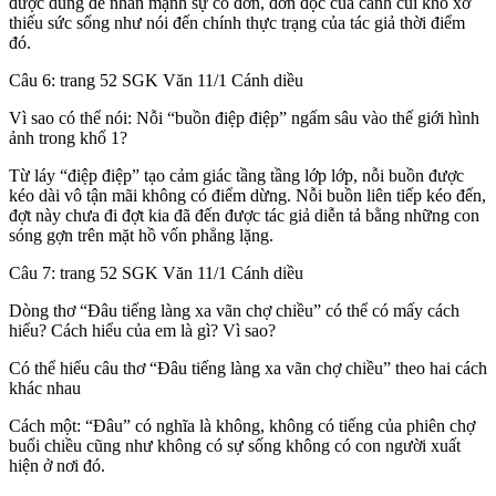
được dùng để nhấn mạnh sự cô đơn, đơn đọc của cành củi khô xơ
thiếu sức sống như nói đến chính thực trạng của tác giả thời điểm
đó.
Câu 6: trang 52 SGK Văn 11/1 Cánh diều
Vì sao có thể nói: Nỗi “buồn điệp điệp” ngấm sâu vào thế giới hình
ảnh trong khổ 1?
Từ láy “điệp điệp” tạo cảm giác tầng tầng lớp lớp, nỗi buồn được
kéo dài vô tận mãi không có điểm dừng. Nỗi buồn liên tiếp kéo đến,
đợt này chưa đi đợt kia đã đến được tác giả diễn tả bằng những con
sóng gợn trên mặt hồ vốn phẳng lặng.
Câu 7: trang 52 SGK Văn 11/1 Cánh diều
Dòng thơ “Đâu tiếng làng xa vãn chợ chiều” có thể có mấy cách
hiểu? Cách hiểu của em là gì? Vì sao?
Có thể hiểu câu thơ “Đâu tiếng làng xa vãn chợ chiều” theo hai cách
khác nhau
Cách một: “Đâu” có nghĩa là không, không có tiếng của phiên chợ
buổi chiều cũng như không có sự sống không có con người xuất
hiện ở nơi đó.