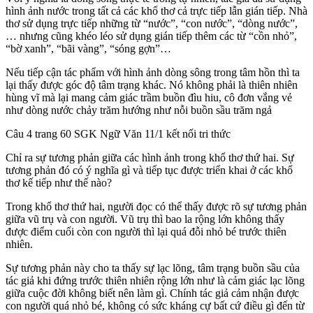
hình ảnh nước trong tất cả các khổ thơ cả trực tiếp lẫn gián tiếp. Nhà
thơ sử dụng trực tiếp những từ “nước”, “con nước”, “dòng nước”,
… nhưng cũng khéo léo sử dụng gián tiếp thêm các từ “cồn nhỏ”,
“bờ xanh”, “bãi vàng”, “sóng gợn”…
Nếu tiếp cận tác phẩm với hình ảnh dòng sông trong tâm hồn thì ta
lại thấy được góc độ tâm trạng khác. Nó không phải là thiên nhiên
hùng vĩ mà lại mang cảm giác trầm buồn đìu hiu, cô đơn vắng vẻ
như dòng nước chảy trăm hướng như nỗi buồn sầu trăm ngả
Câu 4 trang 60 SGK Ngữ Văn 11/1 kết nối tri thức
Chỉ ra sự tương phản giữa các hình ảnh trong khổ thơ thứ hai. Sự
tương phản đó có ý nghĩa gì và tiếp tục được triển khai ở các khổ
thơ kế tiếp như thế nào?
Trong khổ thơ thứ hai, người đọc có thể thấy được rõ sự tương phản
giữa vũ trụ và con người. Vũ trụ thì bao la rộng lớn không thấy
được điểm cuối còn con người thì lại quá đỗi nhỏ bé trước thiên
nhiên.
Sự tương phản này cho ta thấy sự lạc lõng, tâm trạng buồn sầu của
tác giả khi đứng trước thiên nhiên rộng lớn như là cảm giác lạc lõng
giữa cuộc đời không biết nên làm gì. Chính tác giả cảm nhận được
con người quá nhỏ bé, không có sức kháng cự bất cứ điều gì đến từ