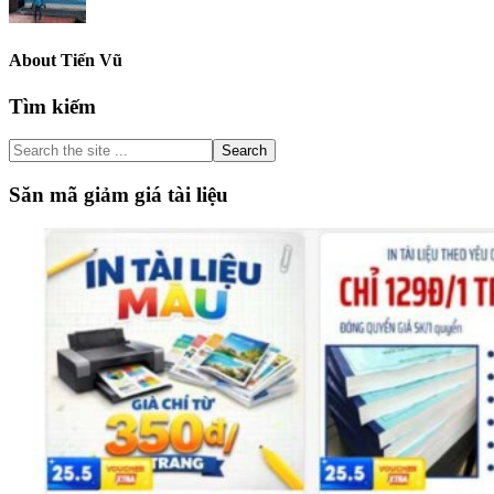
About
Tiến Vũ
Primary
Tìm kiếm
Sidebar
Search
the
site
Săn mã giảm giá tài liệu
...