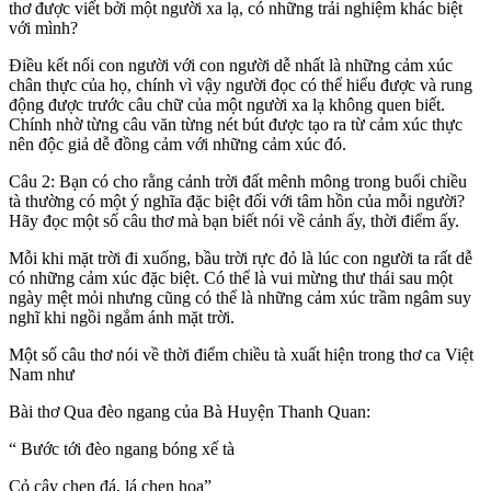
thơ được viết bởi một người xa lạ, có những trải nghiệm khác biệt
với mình?
Điều kết nối con người với con người dễ nhất là những cảm xúc
chân thực của họ, chính vì vậy người đọc có thể hiểu được và rung
động được trước câu chữ của một người xa lạ không quen biết.
Chính nhờ từng câu văn từng nét bút được tạo ra từ cảm xúc thực
nên độc giả dễ đồng cảm với những cảm xúc đó.
Câu 2: Bạn có cho rằng cảnh trời đất mênh mông trong buổi chiều
tà thường có một ý nghĩa đặc biệt đối với tâm hồn của mỗi người?
Hãy đọc một số câu thơ mà bạn biết nói về cảnh ấy, thời điểm ấy.
Mỗi khi mặt trời đi xuống, bầu trời rực đỏ là lúc con người ta rất dễ
có những cảm xúc đặc biệt. Có thể là vui mừng thư thái sau một
ngày mệt mỏi nhưng cũng có thể là những cảm xúc trầm ngâm suy
nghĩ khi ngồi ngắm ánh mặt trời.
Một số câu thơ nói về thời điểm chiều tà xuất hiện trong thơ ca Việt
Nam như
Bài thơ Qua đèo ngang của Bà Huyện Thanh Quan:
“ Bước tới đèo ngang bóng xế tà
Cỏ cây chen đá, lá chen hoa”