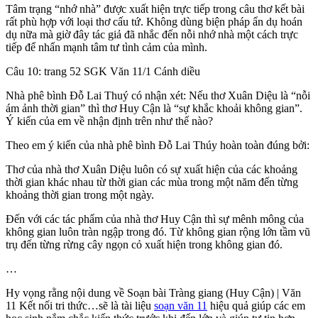
Tâm trạng “nhớ nhà” được xuất hiện trực tiếp trong câu thơ kết bài
rất phù hợp với loại thơ cấu tứ. Không dùng biện pháp ẩn dụ hoán
dụ nữa mà giờ đây tác giả đã nhắc đến nỗi nhớ nhà một cách trực
tiếp để nhấn mạnh tâm tư tình cảm của mình.
Câu 10: trang 52 SGK Văn 11/1 Cánh diều
Nhà phê bình Đỗ Lai Thuý có nhận xét: Nếu thơ Xuân Diệu là “nỗi
ám ảnh thời gian” thì thơ Huy Cận là “sự khắc khoải không gian”.
Ý kiến của em về nhận định trên như thế nào?
Theo em ý kiến của nhà phê bình Đỗ Lai Thúy hoàn toàn đúng bởi:
Thơ của nhà thơ Xuân Diệu luôn có sự xuất hiện của các khoảng
thời gian khác nhau từ thời gian các mùa trong một năm đến từng
khoảng thời gian trong một ngày.
Đến với các tác phẩm của nhà thơ Huy Cận thì sự mênh mông của
không gian luôn tràn ngập trong đó. Từ không gian rộng lớn tầm vũ
trụ đến từng rừng cây ngọn cỏ xuất hiện trong không gian đó.
…
Hy vọng rằng nội dung về Soạn bài Tràng giang (Huy Cận) | Văn
11 Kết nối tri thức…sẽ là tài liệu
soạn văn 11
hiệu quả giúp các em