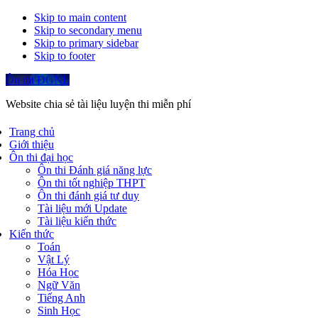
Skip to main content
Skip to secondary menu
Skip to primary sidebar
Skip to footer
Ôn thi ĐGNL
Website chia sẻ tài liệu luyện thi miễn phí
Trang chủ
Giới thiệu
Ôn thi đại học
Ôn thi Đánh giá năng lực
Ôn thi tốt nghiệp THPT
Ôn thi đánh giá tư duy
Tài liệu mới Update
Tài liệu kiến thức
Kiến thức
Toán
Vật Lý
Hóa Học
Ngữ Văn
Tiếng Anh
Sinh Học