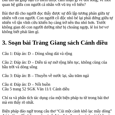
quan hệ giữa con người cá nhân với vũ trụ vô biên?
Bài thơ đã cho người đọc thấy được sự đối lập tương phản giữa tự
nhiên với con người. Con người cô độc nhỏ bé lại phải đứng giữa tự
nhiên vô tận vĩnh cửu khiến họ càng trở nên thu nhỏ hơn. Trước
không gian đó con người dường như bị choáng ngợp, lẻ loi bơ vơ
không biết phải làm gì.
3. Soạn bài Tràng Giang sách Cánh diều
Câu 1: Đáp án: D – Dòng sông dài và rộng
Câu 2: Đáp án: D – Diễn tả sự mở rộng liên tục, không cùng của
bầu trời và dòng sông
Câu 3: Đáp án: B – Thuyền về nước lại, sầu trăm ngả
Câu 4: Đáp án: D – Nỗi buồn
Câu 5 trang 52 SGK Văn 11/1 Cánh diều
Chỉ ra và phân tích tác dụng của một biện pháp tu từ trong bài thơ
mà em thấy rõ nhất.
Biện pháp đảo ngữ trong câu thơ “Củi một cành khô lạc mấy dòng”