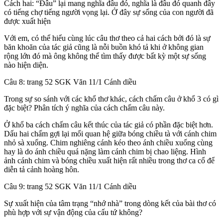
Cách hai: “Đâu” lại mang nghĩa đâu đó, nghĩa là đâu đó quanh đây
có tiếng chợ tiếng người vọng lại. Ở đây sự sống của con người đã
được xuất hiện
Với em, có thể hiểu cùng lúc câu thơ theo cả hai cách bởi đó là sự
băn khoăn của tác giả cũng là nỗi buồn khó tả khi ở không gian
rộng lớn đó mà ông không thể tìm thấy được bất kỳ một sự sống
nào hiện diện.
Câu 8: trang 52 SGK Văn 11/1 Cánh diều
Trong sự so sánh với các khổ thơ khác, cách chấm câu ở khổ 3 có gì
đặc biệt? Phân tích ý nghĩa của cách chấm câu này.
Ở khổ ba cách chấm câu kết thúc của tác giả có phần đặc biệt hơn.
Dấu hai chấm gợi lại mối quan hệ giữa bóng chiều tà với cánh chim
nhỏ sà xuống. Chim nghiêng cánh kéo theo ánh chiều xuống cùng
hay là do ánh chiều quá nặng làm cánh chim bị chao liệng. Hình
ảnh cánh chim và bóng chiều xuất hiện rất nhiều trong thơ ca cổ để
diễn tả cảnh hoàng hôn.
Câu 9: trang 52 SGK Văn 11/1 Cánh diều
Sự xuất hiện của tâm trạng “nhớ nhà” trong dòng kết của bài thơ có
phù hợp với sự vận động của cấu tứ không?