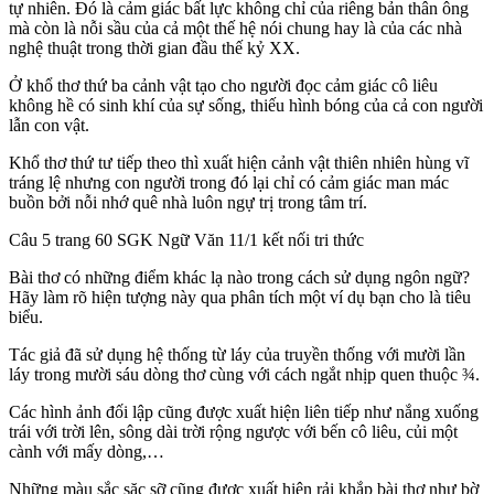
tự nhiên. Đó là cảm giác bất lực không chỉ của riêng bản thân ông
mà còn là nỗi sầu của cả một thế hệ nói chung hay là của các nhà
nghệ thuật trong thời gian đầu thế kỷ XX.
Ở khổ thơ thứ ba cảnh vật tạo cho người đọc cảm giác cô liêu
không hề có sinh khí của sự sống, thiếu hình bóng của cả con người
lẫn con vật.
Khổ thơ thứ tư tiếp theo thì xuất hiện cảnh vật thiên nhiên hùng vĩ
tráng lệ nhưng con người trong đó lại chỉ có cảm giác man mác
buồn bởi nỗi nhớ quê nhà luôn ngự trị trong tâm trí.
Câu 5 trang 60 SGK Ngữ Văn 11/1 kết nối tri thức
Bài thơ có những điểm khác lạ nào trong cách sử dụng ngôn ngữ?
Hãy làm rõ hiện tượng này qua phân tích một ví dụ bạn cho là tiêu
biểu.
Tác giả đã sử dụng hệ thống từ láy của truyền thống với mười lần
láy trong mười sáu dòng thơ cùng với cách ngắt nhịp quen thuộc ¾.
Các hình ảnh đối lập cũng được xuất hiện liên tiếp như nắng xuống
trái với trời lên, sông dài trời rộng ngược với bến cô liêu, củi một
cành với mấy dòng,…
Những màu sắc sặc sỡ cũng được xuất hiện rải khắp bài thơ như bờ