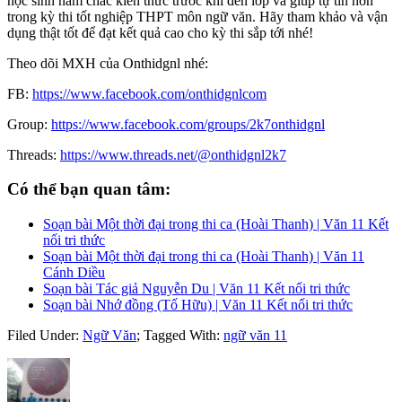
học sinh nắm chắc kiến thức trước khi đến lớp và giúp tự tin hơn
trong kỳ thi tốt nghiệp THPT môn ngữ văn. Hãy tham khảo và vận
dụng thật tốt để đạt kết quả cao cho kỳ thi sắp tới nhé!
Theo dõi MXH của Onthidgnl nhé:
FB:
https://www.facebook.com/onthidgnlcom
Group:
https://www.facebook.com/groups/2k7onthidgnl
Threads:
https://www.threads.net/@onthidgnl2k7
Có thể bạn quan tâm:
Soạn bài Một thời đại trong thi ca (Hoài Thanh) | Văn 11 Kết
nối tri thức
Soạn bài Một thời đại trong thi ca (Hoài Thanh) | Văn 11
Cánh Diều
Soạn bài Tác giả Nguyễn Du | Văn 11 Kết nối tri thức
Soạn bài Nhớ đồng (Tố Hữu) | Văn 11 Kết nối tri thức
Filed Under:
Ngữ Văn
;
Tagged With:
ngữ văn 11