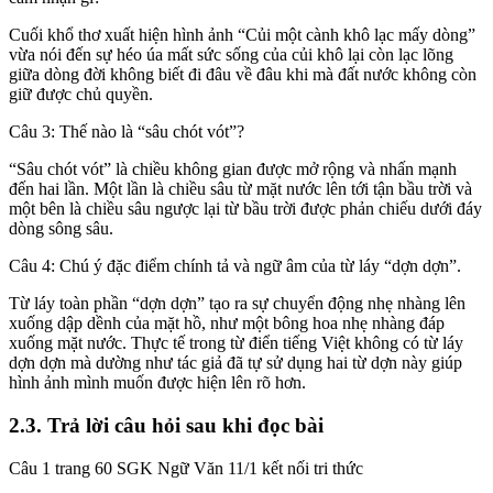
Cuối khổ thơ xuất hiện hình ảnh “Củi một cành khô lạc mấy dòng”
vừa nói đến sự héo úa mất sức sống của củi khô lại còn lạc lõng
giữa dòng đời không biết đi đâu về đâu khi mà đất nước không còn
giữ được chủ quyền.
Câu 3: Thế nào là “sâu chót vót”?
“Sâu chót vót” là chiều không gian được mở rộng và nhấn mạnh
đến hai lần. Một lần là chiều sâu từ mặt nước lên tới tận bầu trời và
một bên là chiều sâu ngược lại từ bầu trời được phản chiếu dưới đáy
dòng sông sâu.
Câu 4: Chú ý đặc điểm chính tả và ngữ âm của từ láy “dợn dợn”.
Từ láy toàn phần “dợn dợn” tạo ra sự chuyển động nhẹ nhàng lên
xuống dập dềnh của mặt hồ, như một bông hoa nhẹ nhàng đáp
xuống mặt nước. Thực tế trong từ điển tiếng Việt không có từ láy
dợn dợn mà dường như tác giả đã tự sử dụng hai từ dợn này giúp
hình ảnh mình muốn được hiện lên rõ hơn.
2.3. Trả lời câu hỏi sau khi đọc bài
Câu 1 trang 60 SGK Ngữ Văn 11/1 kết nối tri thức