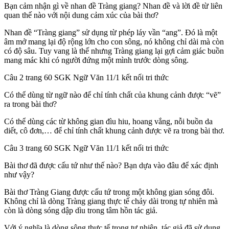
Bạn cảm nhận gì về nhan đề Tràng giang? Nhan đề và lời đề từ liên
quan thế nào với nội dung cảm xúc của bài thơ?
Nhan đề “Tràng giang” sử dụng từ phép láy vần “ang”. Đó là một
âm mở mang lại độ rộng lớn cho con sông, nó không chỉ dài mà còn
có độ sâu. Tuy vang là thế nhưng Tràng giang lại gợi cảm giác buồn
mang mác khi có người đứng một mình trước dòng sông.
Câu 2 trang 60 SGK Ngữ Văn 11/1 kết nối tri thức
Có thể dùng từ ngữ nào để chỉ tính chất của khung cảnh được “vẽ”
ra trong bài thơ?
Có thể dùng các từ không gian đìu hiu, hoang vắng, nỗi buồn da
diết, cô đơn,… để chỉ tính chất khung cảnh được vẽ ra trong bài thơ.
Câu 3 trang 60 SGK Ngữ Văn 11/1 kết nối tri thức
Bài thơ đã được cấu tứ như thế nào? Bạn dựa vào đâu để xác định
như vậy?
Bài thơ Tràng Giang được cấu tứ trong một không gian sóng đôi.
Không chỉ là dòng Tràng giang thực tế chảy dài trong tự nhiên mà
còn là dòng sóng dập dìu trong tâm hồn tác giả.
Với ý nghĩa là dòng sông thực tế trong tự nhiên, tác giả đã sử dụng