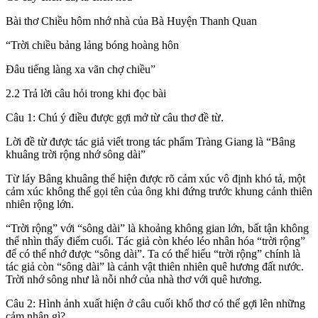
Bài thơ Chiều hôm nhớ nhà của Bà Huyện Thanh Quan
“Trời chiều bảng lảng bóng hoàng hôn
Đâu tiếng làng xa vãn chợ chiều”
2.2 Trả lời câu hỏi trong khi đọc bài
Câu 1: Chú ý điều được gợi mở từ câu thơ đề từ.
Lời đề từ được tác giả viết trong tác phẩm Tràng Giang là “Bâng
khuâng trời rộng nhớ sông dài”
Từ láy Bâng khuâng thể hiện được rõ cảm xúc vô định khó tả, một
cảm xúc không thể gọi tên của ông khi đứng trước khung cảnh thiên
nhiên rộng lớn.
“Trời rộng” với “sông dài” là khoảng không gian lớn, bất tận không
thể nhìn thấy điểm cuối. Tác giả còn khéo léo nhân hóa “trời rộng”
để có thể nhớ được “sông dài”. Ta có thể hiểu “trời rộng” chính là
tác giả còn “sông dài” là cảnh vật thiên nhiên quê hương đất nước.
Trời nhớ sông như là nỗi nhớ của nhà thơ với quê hương.
Câu 2: Hình ảnh xuất hiện ở câu cuối khổ thơ có thể gợi lên những
cảm nhận gì?