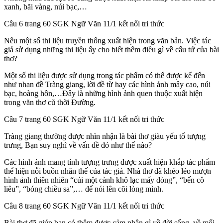
xanh, bãi vàng, núi bạc,…
Câu 6 trang 60 SGK Ngữ Văn 11/1 kết nối tri thức
Nêu một số thi liệu truyền thống xuất hiện trong văn bản. Việc tác
giả sử dụng những thi liệu ấy cho biết thêm điều gì về cấu tứ của bài
thơ?
Một số thi liệu được sử dụng trong tác phẩm có thể được kể đến
như nhan đề Tràng giang, lời đề từ hay các hình ảnh mây cao, núi
bạc, hoàng hôn,…Đây là những hình ảnh quen thuộc xuất hiện
trong văn thơ cũ thời Đường.
Câu 7 trang 60 SGK Ngữ Văn 11/1 kết nối tri thức
Tràng giang thường được nhìn nhận là bài thơ giàu yếu tố tượng
trưng, Bạn suy nghĩ về vấn đề đó như thế nào?
Các hình ảnh mang tính tượng trưng được xuất hiện khắp tác phẩm
thể hiện nỗi buồn nhân thế của tác giả. Nhà thơ đã khéo léo mượn
hình ảnh thiên nhiên “củi một cành khô lạc mấy dòng”, “bến cô
liêu”, “bóng chiều sa”,… để nói lên cõi lòng mình.
Câu 8 trang 60 SGK Ngữ Văn 11/1 kết nối tri thức
Bài thơ đã giúp bạn có thêm được cảm nhận gì về đời sống, về mối