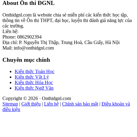
Footer
About Ôn thi ĐGNL
Onthidgnl.com là website chia sẻ miễn phí các kiến thức học tập,
thông tin về Ôn thi THPT, đại học, luyện thi đánh giá năng lực của
các trường.
Liên hệ:
Phone: 0862902394
Địa chỉ: P. Nguyễn Thị Thập, Trung Hoà, Cầu Giấy, Hà Nội
Mail: info@onthidgnl.com
Chuyên mục chính
Kiến thức Toán Học
Kiến thức Vật Lý
Kiến thức Hóa Học
Kiến thức Ngữ Văn
Copyright © 2026 · Onthidgnl.com
Sitemap
|
Giới thiệu
|
Liên hệ
|
Chính sản bảo mật
|
Điều khoản và
điều kiện