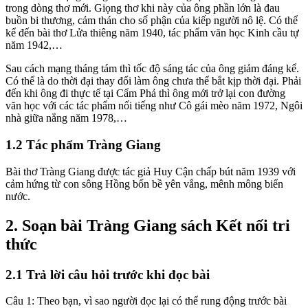
trong dòng thơ mới. Giọng thơ khi này của ông phần lớn là đau
buồn bi thương, cảm thán cho số phận của kiếp người nô lệ. Có thể
kể đến bài thơ Lửa thiêng năm 1940, tác phẩm văn học Kinh cầu tự
năm 1942,…
Sau cách mạng tháng tám thì tốc độ sáng tác của ông giảm đáng kể.
Có thể là do thời đại thay đổi làm ông chưa thể bắt kịp thời đại. Phải
đến khi ông đi thực tế tại Cẩm Phả thì ông mới trở lại con đường
văn học với các tác phẩm nối tiếng như Cô gái mèo năm 1972, Ngôi
nhà giữa nắng năm 1978,…
1.2 Tác phẩm Tràng Giang
Bài thơ Tràng Giang được tác giả Huy Cận chấp bút năm 1939 với
cảm hứng từ con sông Hồng bốn bề yên vắng, mênh mông biển
nước.
2. Soạn bài Tràng Giang sách Kết nối tri
thức
2.1 Trả lời câu hỏi trước khi đọc bài
Câu 1: Theo bạn, vì sao người đọc lại có thể rung động trước bài