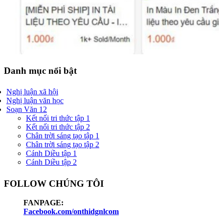
Danh mục nổi bật
Nghị luận xã hội
Nghị luận văn học
Soạn Văn 12
Kết nối tri thức tập 1
Kết nối tri thức tập 2
Chân trời sáng tạo tập 1
Chân trời sáng tạo tập 2
Cánh Diều tập 1
Cánh Diều tập 2
FOLLOW CHÚNG TÔI
FANPAGE:
Facebook.com/onthidgnlcom