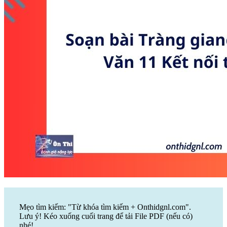
Mẹo tìm kiếm: "Từ khóa tìm kiếm + Onthidgnl.com".
Lưu ý! Kéo xuống cuối trang để tải File PDF (nếu có)
nhé!