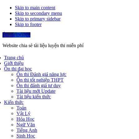
Skip to main content
Skip to secondary menu
Skip to primary sidebar
Skip to footer
Ôn thi ĐGNL
Website chia sẻ tài liệu luyện thi miễn phí
Trang chủ
Giới thiệu
Ôn thi đại học
Ôn thi Đánh giá năng lực
Ôn thi tốt nghiệp THPT
Ôn thi đánh giá tư duy
Tài liệu mới Update
Tài liệu kiến thức
Kiến thức
Toán
Vật Lý
Hóa Học
Ngữ Văn
Tiếng Anh
Sinh Học