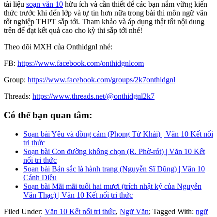
tài liệu
soạn văn 10
hữu ích và cần thiết để các bạn nắm vững kiến
thức trước khi đến lớp và tự tin hơn nữa trong bài thi môn ngữ văn
tốt nghiệp THPT sắp tới. Tham khảo và áp dụng thật tốt nội dung
trên để đạt kết quả cao cho kỳ thi sắp tới nhé!
Theo dõi MXH của Onthidgnl nhé:
FB:
https://www.facebook.com/onthidgnlcom
Group:
https://www.facebook.com/groups/2k7onthidgnl
Threads:
https://www.threads.net/@onthidgnl2k7
Có thể bạn quan tâm:
Soạn bài Yêu và đồng cảm (Phong Tử Khải) | Văn 10 Kết nối
tri thức
Soạn bài Con đường không chọn (R. Phờ-rót) | Văn 10 Kết
nối tri thức
Soạn bài Bản sắc là hành trang (Nguyễn Sĩ Dũng) | Văn 10
Cánh Diều
Soạn bài Mãi mãi tuổi hai mươi (trích nhật ký của Nguyễn
Văn Thạc) | Văn 10 Kết nối tri thức
Filed Under:
Văn 10 Kết nối tri thức
,
Ngữ Văn
;
Tagged With:
ngữ