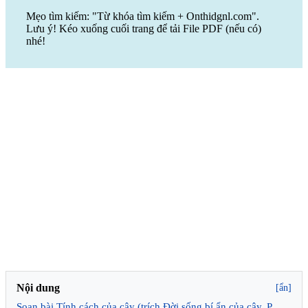
Mẹo tìm kiếm: "Từ khóa tìm kiếm + Onthidgnl.com".
Lưu ý! Kéo xuống cuối trang để tải File PDF (nếu có)
nhé!
Nội dung
[ẩn]
Soạn bài Tính cách của cây (trích Đời sống bí ẩn của cây, P.