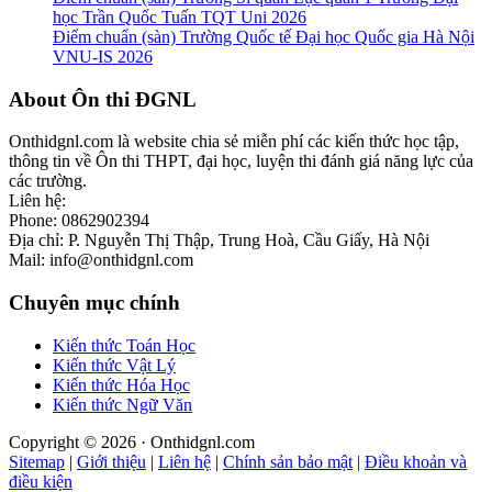
học Trần Quốc Tuấn TQT Uni 2026
Điểm chuẩn (sàn) Trường Quốc tế Đại học Quốc gia Hà Nội
VNU-IS 2026
Footer
About Ôn thi ĐGNL
Onthidgnl.com là website chia sẻ miễn phí các kiến thức học tập,
thông tin về Ôn thi THPT, đại học, luyện thi đánh giá năng lực của
các trường.
Liên hệ:
Phone: 0862902394
Địa chỉ: P. Nguyễn Thị Thập, Trung Hoà, Cầu Giấy, Hà Nội
Mail: info@onthidgnl.com
Chuyên mục chính
Kiến thức Toán Học
Kiến thức Vật Lý
Kiến thức Hóa Học
Kiến thức Ngữ Văn
Copyright © 2026 · Onthidgnl.com
Sitemap
|
Giới thiệu
|
Liên hệ
|
Chính sản bảo mật
|
Điều khoản và
điều kiện