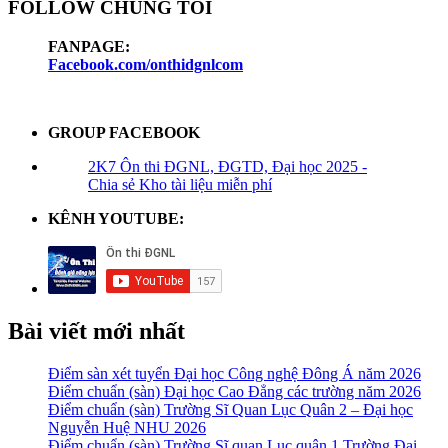
FOLLOW CHÚNG TÔI
FANPAGE:
Facebook.com/onthidgnlcom
GROUP FACEBOOK
2K7 Ôn thi ĐGNL, ĐGTD, Đại học 2025 -
Chia sẻ Kho tài liệu miễn phí
KÊNH YOUTUBE:
Bài viết mới nhất
Điểm sàn xét tuyển Đại học Công nghệ Đông Á năm 2026
Điểm chuẩn (sàn) Đại học Cao Đẳng các trường năm 2026
Điểm chuẩn (sàn) Trường Sĩ Quan Lục Quân 2 – Đại học
Nguyễn Huệ NHU 2026
Điểm chuẩn (sàn) Trường Sĩ quan Lục quân 1 Trường Đại