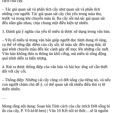
cách của cây.
– Tác giả quan sát và phân tích cây như quan sát và phân tích
những con người. Tác giả quan sát cây chủ yếu trong mùa thu,
trước và trong khi chuyển màu lá. Ba cây sồi mà tác giả quan sát
đểu nằm gần nhau, chịu chung một điều kiện tự nhiên.
3. Đánh giá ý nghĩa của yếu tố miêu tả được sử dụng trong văn bản.
– Yếu tố miêu tả trong văn bản giúp người đọc hình dung rõ ràng,
cụ thể về từng đặc điểm của cây sồi, từ màu sắc đến trạng thái, từ
quá trình chuyển màu đến lúc cành gãy để mọc lên những cây mới.
Văn bản không đưa ra thông tin khô cứng, mà miêu tả sống động
quá trình diễn ra hiện tượng.
4. Rút ra được thông điệp của văn bản và bài học ứng xử cần thiết
đối với cây cối.
– Thông điệp: Những cái cây cũng có đời sống của riêng nó, và nếu
con người chăm chú để ý, có thể quan sát rất nhiều điều thú vị từ
thiên nhiên.
…
Mong rằng nội dung: Soạn bài Tính cách của cây (trích Đời sống bí
ẩn của cây, P. Vô-lơ-lê-ben) | Văn 10 Kết nối tri thức…sẽ là nguồn