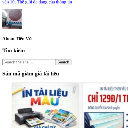
văn 10
,
Thế giới đa dạng của thông tin
About
Tiến Vũ
Primary
Tìm kiếm
Sidebar
Search
the
site
Săn mã giảm giá tài liệu
...