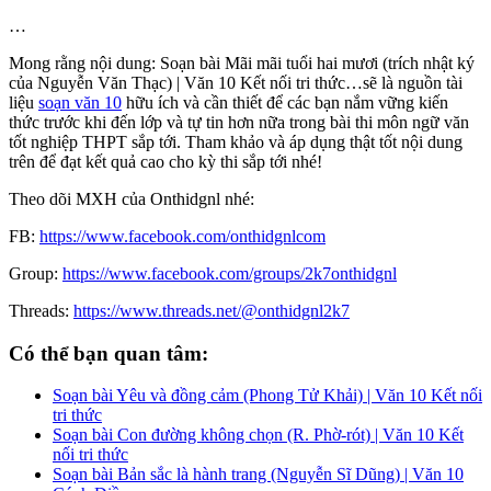
…
Mong rằng nội dung: Soạn bài Mãi mãi tuổi hai mươi (trích nhật ký
của Nguyễn Văn Thạc) | Văn 10 Kết nối tri thức…sẽ là nguồn tài
liệu
soạn văn 10
hữu ích và cần thiết để các bạn nắm vững kiến
thức trước khi đến lớp và tự tin hơn nữa trong bài thi môn ngữ văn
tốt nghiệp THPT sắp tới. Tham khảo và áp dụng thật tốt nội dung
trên để đạt kết quả cao cho kỳ thi sắp tới nhé!
Theo dõi MXH của Onthidgnl nhé:
FB:
https://www.facebook.com/onthidgnlcom
Group:
https://www.facebook.com/groups/2k7onthidgnl
Threads:
https://www.threads.net/@onthidgnl2k7
Có thể bạn quan tâm:
Soạn bài Yêu và đồng cảm (Phong Tử Khải) | Văn 10 Kết nối
tri thức
Soạn bài Con đường không chọn (R. Phờ-rót) | Văn 10 Kết
nối tri thức
Soạn bài Bản sắc là hành trang (Nguyễn Sĩ Dũng) | Văn 10