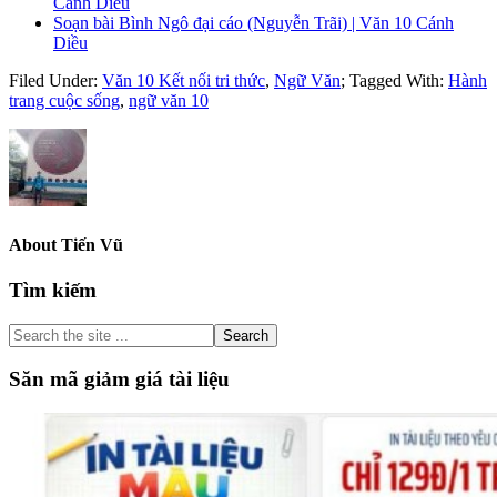
Cánh Diều
Soạn bài Bình Ngô đại cáo (Nguyễn Trãi) | Văn 10 Cánh
Diều
Filed Under:
Văn 10 Kết nối tri thức
,
Ngữ Văn
;
Tagged With:
Hành
trang cuộc sống
,
ngữ văn 10
About
Tiến Vũ
Primary
Tìm kiếm
Sidebar
Search
the
site
Săn mã giảm giá tài liệu
...