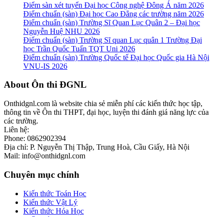
Điểm sàn xét tuyển Đại học Công nghệ Đông Á năm 2026
Điểm chuẩn (sàn) Đại học Cao Đẳng các trường năm 2026
Điểm chuẩn (sàn) Trường Sĩ Quan Lục Quân 2 – Đại học
Nguyễn Huệ NHU 2026
Điểm chuẩn (sàn) Trường Sĩ quan Lục quân 1 Trường Đại
học Trần Quốc Tuấn TQT Uni 2026
Điểm chuẩn (sàn) Trường Quốc tế Đại học Quốc gia Hà Nội
VNU-IS 2026
Footer
About Ôn thi ĐGNL
Onthidgnl.com là website chia sẻ miễn phí các kiến thức học tập,
thông tin về Ôn thi THPT, đại học, luyện thi đánh giá năng lực của
các trường.
Liên hệ:
Phone: 0862902394
Địa chỉ: P. Nguyễn Thị Thập, Trung Hoà, Cầu Giấy, Hà Nội
Mail: info@onthidgnl.com
Chuyên mục chính
Kiến thức Toán Học
Kiến thức Vật Lý
Kiến thức Hóa Học