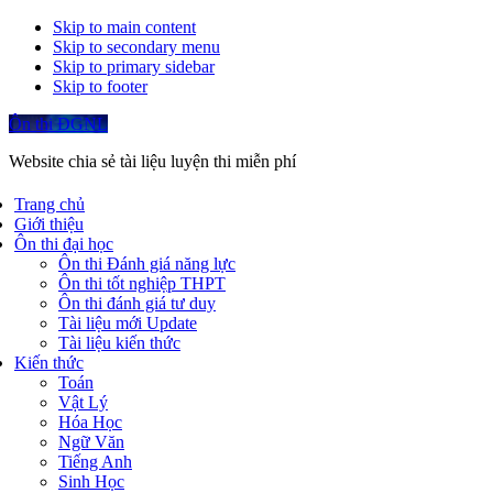
Skip to main content
Skip to secondary menu
Skip to primary sidebar
Skip to footer
Ôn thi ĐGNL
Website chia sẻ tài liệu luyện thi miễn phí
Trang chủ
Giới thiệu
Ôn thi đại học
Ôn thi Đánh giá năng lực
Ôn thi tốt nghiệp THPT
Ôn thi đánh giá tư duy
Tài liệu mới Update
Tài liệu kiến thức
Kiến thức
Toán
Vật Lý
Hóa Học
Ngữ Văn
Tiếng Anh
Sinh Học