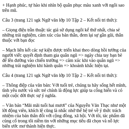
+ Hạnh phúc, tự hào khi nhìn bộ quân phục màu xanh với ngôi sao
trên mũ.
Câu 3 (trang 121 sgk Ngữ văn lớp 10 Tập 2 – Kết nối tri thức):
– Giọng điệu trần thuật: tác giả sử dụng ngôi kể thứ nhất, chia sẻ
những trải nghiệm, cảm xúc của bản thân, đem lại sự gần gũi, thân
thuộc với bạn đọc
– Mạch liên kết các sự kiện được triển khai theo dòng hồi tưởng của
người viết: quyết định tham gia quân ngũ => ngày chia tay bạn bè
để lên đường vào chiến trường => cảm xúc khi vào quân ngũ =>
những trải nghiệm khi hành quân => khoảnh khắc hiện tại.
Câu 4 (trang 121 sgk Ngữ văn lớp 10 Tập 2 – Kết nối tri thức):
– Thông điệp của văn bản: Với tuổi trẻ, chúng ta hãy sống hết mình,
tình yêu nước và sức trẻ chính là động lực giúp ta cống hiến và có
một cuộc đời thực sự ý nghĩa.
– Văn bản “Mãi mãi tuổi hai mươi” của Nguyễn Văn Thạc như một
lời động viên, khích lệ cũng là nhắc nhở thế hệ trẻ về ý thức trách
nhiệm của bản thân đối với cộng đồng, xã hội. Với tôi, tác phẩm đã
củng cố trong tôi niềm tin với những mục tiêu đã chọn và nỗ lực
biến ước mơ thành hiện thực.