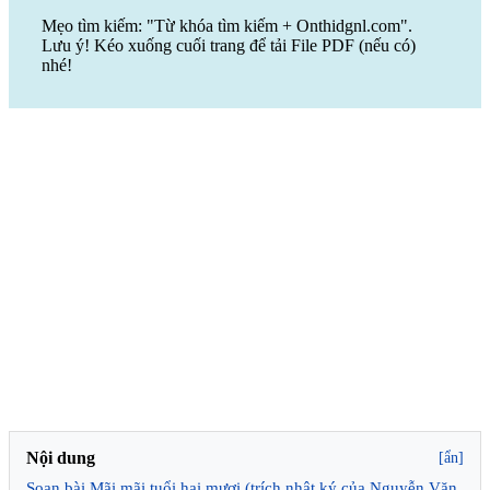
Mẹo tìm kiếm: "Từ khóa tìm kiếm + Onthidgnl.com".
Lưu ý! Kéo xuống cuối trang để tải File PDF (nếu có)
nhé!
Nội dung
[ẩn]
Soạn bài Mãi mãi tuổi hai mươi (trích nhật ký của Nguyễn Văn