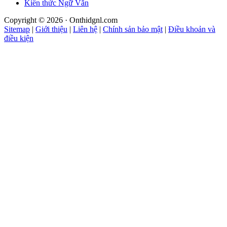
Kiến thức Ngữ Văn
Copyright © 2026 · Onthidgnl.com
Sitemap
|
Giới thiệu
|
Liên hệ
|
Chính sản bảo mật
|
Điều khoản và
điều kiện