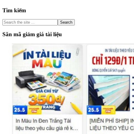
Primary
Tìm kiếm
Sidebar
Search
the
site
Săn mã giảm giá tài liệu
...