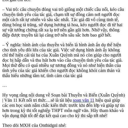
– Vai trò: câu chuyện đóng vai trò giống một chiếc cầu nối, kéo câu
chuyện tình yêu của tác giả, chạm tới sự đồng cảm nơi người đọc
một cách rất tự nhiên và sâu sắc nhất. Tác giả đã vô cùng tinh tế,
dùng bóng tả trăng, sử dụng hương tả hoa, kéo người đọc đi từ hai
sự vật tưởng chừng rất xa lạ trở nên gần gũi hơn. Nhờ vậy, thông
điệp được truyền tải lại càng trở nên sâu sắc hơn bao giờ hết.
– Ý nghĩa: hình ảnh của thuyền và biển là hình ảnh ẩn dụ thể hiện
cho tình yêu đôi lứa của tác giả. Việc sử dụng hình ảnh ấy không
chỉ thể hiện cái tài ba của Xuân Quỳnh mà nó còn giúp cho người
đọc bị hấp dẫn và thu hút hơn vào câu chuyện tình yêu của tác giả.
Mọi thứ đều có quá nhiều sự tương đồng và nó như hiện thân của
tình yêu của tác giả khiến cho người đọc không khỏi cảm thán và
thấu hiểu những tâm tư, tình cảm của tác giả
…
Hy vọng rằng nội dung về Soạn bài Thuyền và Biển (Xuân Quỳnh)
| Văn 11 Kết nối tri thức…sẽ là tài liệu
soạn văn 11
hiệu quả giúp
các em học sinh nắm chắc kiến thức trước khi đến lớp và giúp tự tin
hơn trong kỳ thi tốt nghiệp THPT môn ngữ văn. Hãy tham khảo và
vận dụng thật tốt để đạt kết quả cao cho kỳ thi sắp tới nhé!
Theo dõi MXH của Onthidgnl nhé: