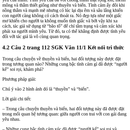
mông và thắm thiết giống như thuyền và biển. Tình cảm ấy đôi khi
nồng thắm và mạnh mẽ nhưng có lúc lại dịu êm và sâu lắng khiến
con người càng không có cách thoát ra. Nó đẹp tựa như một giấc
mơ khiến cho người ta không muốn tỉnh giấc và bởi vậy khi xa
cách, tác giả sử dụng từ “bão tố” để chỉ tâm trạng và cảm xúc khi
phải xa người mình yêu. Từ đó, ta có thể khẳng định được tình yêu
đối với tác giả là vô cùng quan trọng.
4.2 Câu 2 trang 112 SGK Văn 11/1 Kết nối tri thức
Trong câu chuyện về thuyền và biển, hai đối tượng này được đặt
trong tương quan nào? Những cung bậc tình cảm gì đã được “người
kể” soi rọi, khám phá?
Phương pháp giải:
Chú ý vào 2 hình ảnh đó là “thuyền” và “biển”.
Lời giải chi tiết:
– Trong câu chuyện thuyền và biển, hai đối tượng này đã được đặt
trong mối quan hệ tương quan: giữa người con trai với con gái đang
yêu nhau.
– Những cung bậc tình cảm xúc đã được “người kể” soi rọi và