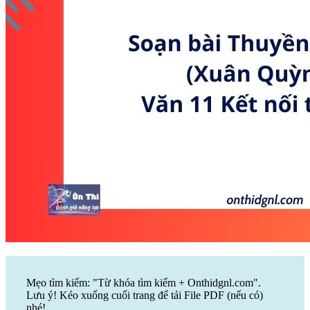
Mẹo tìm kiếm: "Từ khóa tìm kiếm + Onthidgnl.com".
Lưu ý! Kéo xuống cuối trang để tải File PDF (nếu có)
nhé!