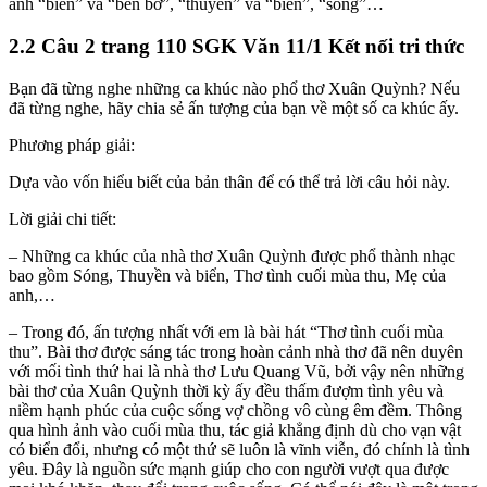
ảnh “biển” và “bến bờ”, “thuyền” và “biển”, “sóng”…
2.2 Câu 2 trang 110 SGK Văn 11/1 Kết nối tri thức
Bạn đã từng nghe những ca khúc nào phổ thơ Xuân Quỳnh? Nếu
đã từng nghe, hãy chia sẻ ấn tượng của bạn về một số ca khúc ấy.
Phương pháp giải:
Dựa vào vốn hiểu biết của bản thân để có thể trả lời câu hỏi này.
Lời giải chi tiết:
– Những ca khúc của nhà thơ Xuân Quỳnh được phổ thành nhạc
bao gồm Sóng, Thuyền và biển, Thơ tình cuối mùa thu, Mẹ của
anh,…
– Trong đó, ấn tượng nhất với em là bài hát “Thơ tình cuối mùa
thu”. Bài thơ được sáng tác trong hoàn cảnh nhà thơ đã nên duyên
với mối tình thứ hai là nhà thơ Lưu Quang Vũ, bởi vậy nên những
bài thơ của Xuân Quỳnh thời kỳ ấy đều thấm đượm tình yêu và
niềm hạnh phúc của cuộc sống vợ chồng vô cùng êm đềm. Thông
qua hình ảnh vào cuối mùa thu, tác giả khẳng định dù cho vạn vật
có biển đổi, nhưng có một thứ sẽ luôn là vĩnh viễn, đó chính là tình
yêu. Đây là nguồn sức mạnh giúp cho con người vượt qua được