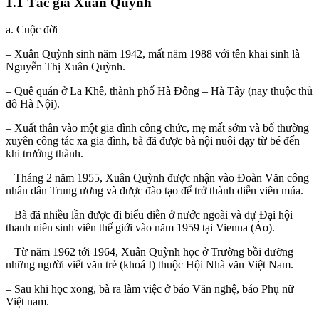
1.1 Tác giả Xuân Quỳnh
a. Cuộc đời
– Xuân Quỳnh sinh năm 1942, mất năm 1988 với tên khai sinh là
Nguyễn Thị Xuân Quỳnh.
– Quê quán ở La Khê, thành phố Hà Đông – Hà Tây (nay thuộc thủ
đô Hà Nội).
– Xuất thân vào một gia đình công chức, mẹ mất sớm và bố thường
xuyên công tác xa gia đình, bà đã được bà nội nuôi dạy từ bé đến
khi trưởng thành.
– Tháng 2 năm 1955, Xuân Quỳnh được nhận vào Đoàn Văn công
nhân dân Trung ương và được đào tạo để trở thành diễn viên múa.
– Bà đã nhiều lần được đi biểu diễn ở nước ngoài và dự Đại hội
thanh niên sinh viên thế giới vào năm 1959 tại Vienna (Áo).
– Từ năm 1962 tới 1964, Xuân Quỳnh học ở Trường bồi dưỡng
những người viết văn trẻ (khoá I) thuộc Hội Nhà văn Việt Nam.
– Sau khi học xong, bà ra làm việc ở báo Văn nghệ, báo Phụ nữ
Việt nam.