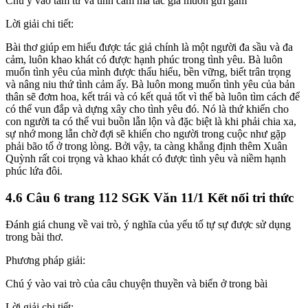
Chú ý vào tâm tư và tình cảm mà tác giả muốn gửi gắm
Lời giải chi tiết:
Bài thơ giúp em hiểu được tác giả chính là một người đa sầu và đa
cảm, luôn khao khát có được hạnh phúc trong tình yêu. Bà luôn
muốn tình yêu của mình được thấu hiểu, bền vững, biết trân trọng
và nâng niu thứ tình cảm ấy. Bà luôn mong muốn tình yêu của bản
thân sẽ đơm hoa, kết trái và có kết quả tốt vì thế bà luôn tìm cách để
có thể vun đắp và dựng xây cho tình yêu đó. Nó là thứ khiến cho
con người ta có thể vui buồn lẫn lộn và đặc biệt là khi phải chia xa,
sự nhớ mong lẫn chờ đợi sẽ khiến cho người trong cuộc như gặp
phải bão tố ở trong lòng. Bởi vậy, ta càng khẳng định thêm Xuân
Quỳnh rất coi trọng và khao khát có được tình yêu và niềm hạnh
phúc lứa đôi.
4.6 Câu 6 trang 112 SGK Văn 11/1 Kết nối tri thức
Đánh giá chung về vai trò, ý nghĩa của yếu tố tự sự được sử dụng
trong bài thơ.
Phương pháp giải:
Chú ý vào vai trò của câu chuyện thuyền và biển ở trong bài
Lời giải chi tiết: