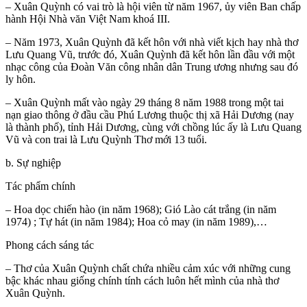
– Xuân Quỳnh có vai trò là hội viên từ năm 1967, ủy viên Ban chấp
hành Hội Nhà văn Việt Nam khoá III.
– Năm 1973, Xuân Quỳnh đã kết hôn với nhà viết kịch hay nhà thơ
Lưu Quang Vũ, trước đó, Xuân Quỳnh đã kết hôn lần đầu với một
nhạc công của Đoàn Văn công nhân dân Trung ương nhưng sau đó
ly hôn.
– Xuân Quỳnh mất vào ngày 29 tháng 8 năm 1988 trong một tai
nạn giao thông ở đầu cầu Phú Lương thuộc thị xã Hải Dương (nay
là thành phố), tỉnh Hải Dương, cùng với chồng lúc ấy là Lưu Quang
Vũ và con trai là Lưu Quỳnh Thơ mới 13 tuổi.
b. Sự nghiệp
Tác phẩm chính
– Hoa dọc chiến hào (in năm 1968); Gió Lào cát trắng (in năm
1974) ; Tự hát (in năm 1984); Hoa cỏ may (in năm 1989),…
Phong cách sáng tác
– Thơ của Xuân Quỳnh chất chứa nhiều cảm xúc với những cung
bậc khác nhau giống chính tính cách luôn hết mình của nhà thơ
Xuân Quỳnh.