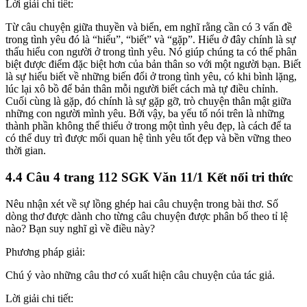
Lời giải chi tiết:
Từ câu chuyện giữa thuyền và biển, em nghĩ rằng cần có 3 vấn đề
trong tình yêu đó là “hiểu”, “biết” và “gặp”. Hiểu ở đây chính là sự
thấu hiểu con người ở trong tình yêu. Nó giúp chúng ta có thể phân
biệt được điểm đặc biệt hơn của bản thân so với một người bạn. Biết
là sự hiểu biết về những biến đổi ở trong tình yêu, có khi bình lặng,
lúc lại xô bồ để bản thân mỗi người biết cách mà tự điều chỉnh.
Cuối cùng là gặp, đó chính là sự gặp gỡ, trò chuyện thân mật giữa
những con người mình yêu. Bởi vậy, ba yếu tố nói trên là những
thành phần không thể thiếu ở trong một tình yêu đẹp, là cách để ta
có thể duy trì được mối quan hệ tình yêu tốt đẹp và bền vững theo
thời gian.
4.4 Câu 4 trang 112 SGK Văn 11/1 Kết nối tri thức
Nêu nhận xét về sự lồng ghép hai câu chuyện trong bài thơ. Số
dòng thơ được dành cho từng câu chuyện được phân bố theo tỉ lệ
nào? Bạn suy nghĩ gì về điều này?
Phương pháp giải:
Chú ý vào những câu thơ có xuất hiện câu chuyện của tác giả.
Lời giải chi tiết: