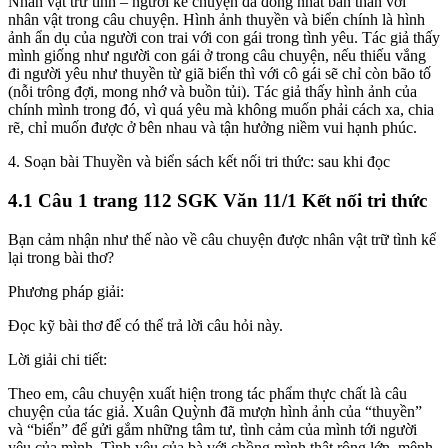
Nhân vật trữ tình – người kể chuyện đã đồng nhất bản thân với
nhân vật trong câu chuyện. Hình ảnh thuyền và biển chính là hình
ảnh ẩn dụ của người con trai với con gái trong tình yêu. Tác giả thấy
mình giống như người con gái ở trong câu chuyện, nếu thiếu vắng
đi người yêu như thuyền từ giã biển thì với cô gái sẽ chỉ còn bão tố
(nỗi trông đợi, mong nhớ và buồn tủi). Tác giả thấy hình ảnh của
chính mình trong đó, vì quá yêu mà không muốn phải cách xa, chia
rẽ, chỉ muốn được ở bên nhau và tận hưởng niềm vui hạnh phúc.
4. Soạn bài Thuyền và biển sách kết nối tri thức: sau khi đọc
4.1 Câu 1 trang 112 SGK Văn 11/1 Kết nối tri thức
Bạn cảm nhận như thế nào về câu chuyện được nhân vật trữ tình kể
lại trong bài thơ?
Phương pháp giải:
Đọc kỹ bài thơ để có thể trả lời câu hỏi này.
Lời giải chi tiết:
Theo em, câu chuyện xuất hiện trong tác phẩm thực chất là câu
chuyện của tác giả. Xuân Quỳnh đã mượn hình ảnh của “thuyền”
và “biển” để gửi gắm những tâm tư, tình cảm của mình tới người
yêu của mình. Tình yêu của bà với chồng mình thật rộng lớn, mênh