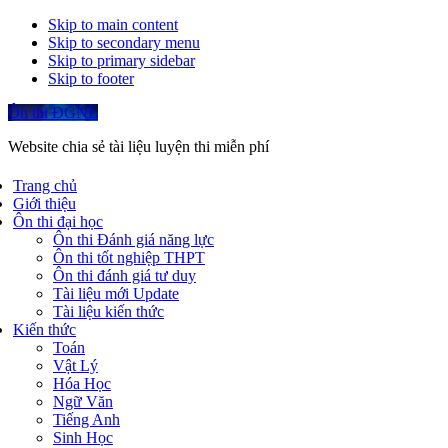
Skip to main content
Skip to secondary menu
Skip to primary sidebar
Skip to footer
Ôn thi ĐGNL
Website chia sẻ tài liệu luyện thi miễn phí
Trang chủ
Giới thiệu
Ôn thi đại học
Ôn thi Đánh giá năng lực
Ôn thi tốt nghiệp THPT
Ôn thi đánh giá tư duy
Tài liệu mới Update
Tài liệu kiến thức
Kiến thức
Toán
Vật Lý
Hóa Học
Ngữ Văn
Tiếng Anh
Sinh Học