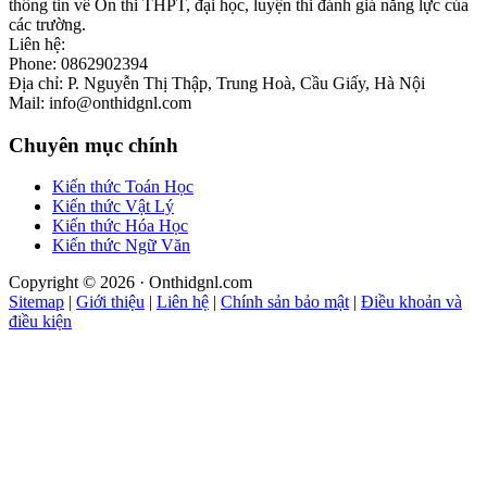
thông tin về Ôn thi THPT, đại học, luyện thi đánh giá năng lực của
các trường.
Liên hệ:
Phone: 0862902394
Địa chỉ: P. Nguyễn Thị Thập, Trung Hoà, Cầu Giấy, Hà Nội
Mail: info@onthidgnl.com
Chuyên mục chính
Kiến thức Toán Học
Kiến thức Vật Lý
Kiến thức Hóa Học
Kiến thức Ngữ Văn
Copyright © 2026 · Onthidgnl.com
Sitemap
|
Giới thiệu
|
Liên hệ
|
Chính sản bảo mật
|
Điều khoản và
điều kiện