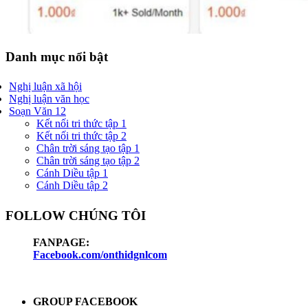
Danh mục nổi bật
Nghị luận xã hội
Nghị luận văn học
Soạn Văn 12
Kết nối tri thức tập 1
Kết nối tri thức tập 2
Chân trời sáng tạo tập 1
Chân trời sáng tạo tập 2
Cánh Diều tập 1
Cánh Diều tập 2
FOLLOW CHÚNG TÔI
FANPAGE:
Facebook.com/onthidgnlcom
GROUP FACEBOOK