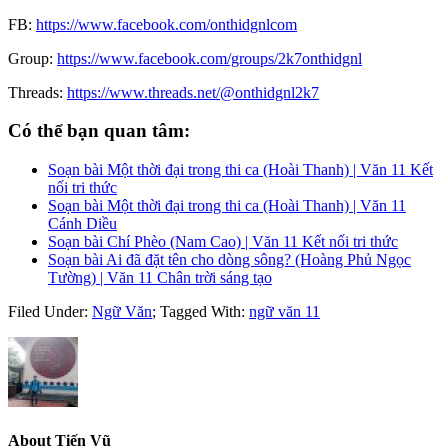
FB:
https://www.facebook.com/onthidgnlcom
Group:
https://www.facebook.com/groups/2k7onthidgnl
Threads:
https://www.threads.net/@onthidgnl2k7
Có thể bạn quan tâm:
Soạn bài Một thời đại trong thi ca (Hoài Thanh) | Văn 11 Kết
nối tri thức
Soạn bài Một thời đại trong thi ca (Hoài Thanh) | Văn 11
Cánh Diều
Soạn bài Chí Phèo (Nam Cao) | Văn 11 Kết nối tri thức
Soạn bài Ai đã đặt tên cho dòng sông? (Hoàng Phủ Ngọc
Tường) | Văn 11 Chân trời sáng tạo
Filed Under:
Ngữ Văn
;
Tagged With:
ngữ văn 11
About
Tiến Vũ