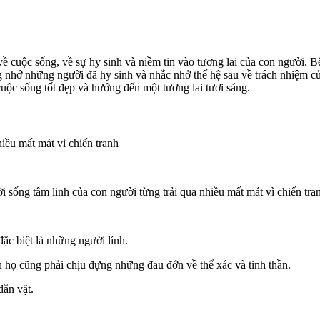
về cuộc sống, về sự hy sinh và niềm tin vào tương lai của con người. B
g nhớ những người đã hy sinh và nhắc nhở thế hệ sau về trách nhiệm củ
uộc sống tốt đẹp và hướng đến một tương lai tươi sáng.
hiều mất mát vì chiến tranh
 sống tâm linh của con người từng trải qua nhiều mất mát vì chiến tra
đặc biệt là những người lính.
n họ cũng phải chịu đựng những đau đớn về thể xác và tinh thần.
dằn vặt.