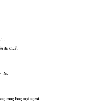
 do.
ời đã khuất.
khăn.
ống trong lòng mọi người.