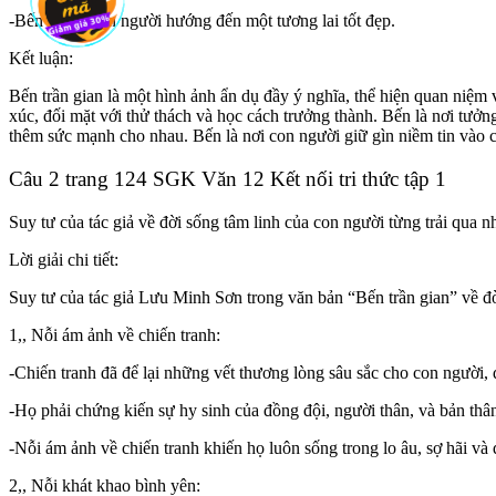
-Bến là nơi con người hướng đến một tương lai tốt đẹp.
Kết luận:
Bến trần gian là một hình ảnh ẩn dụ đầy ý nghĩa, thể hiện quan niệm 
xúc, đối mặt với thử thách và học cách trưởng thành. Bến là nơi tưởn
thêm sức mạnh cho nhau. Bến là nơi con người giữ gìn niềm tin vào c
Câu 2 trang 124 SGK Văn 12 Kết nối tri thức tập 1
Suy tư của tác giả về đời sống tâm linh của con người từng trải qua n
Lời giải chi tiết:
Suy tư của tác giả Lưu Minh Sơn trong văn bản “Bến trần gian” về đời
1,, Nỗi ám ảnh về chiến tranh:
-Chiến tranh đã để lại những vết thương lòng sâu sắc cho con người, 
-Họ phải chứng kiến sự hy sinh của đồng đội, người thân, và bản thâ
-Nỗi ám ảnh về chiến tranh khiến họ luôn sống trong lo âu, sợ hãi và 
2,, Nỗi khát khao bình yên: