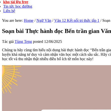
kho tài lệu free
Tin tức học đường
Liên hệ
You are here:
Home
/
Ngữ Văn
/
Văn 12 Kết nối tri thức tập 1
/
Soạn 
Soạn bài Thực hành đọc Bến trần gian Văn 
Tác giả
Tùng Teng
posted
12/06/2025
Chúng ta hãy cùng tìm hiểu nội dung bài thực hành đọc “Bến trần gia
luyện khả năng tư duy và cảm nhận văn học một cách sâu sắc. Hãy c
học tốt và thu nhận thật nhiều điều bổ ích từ môn học này!