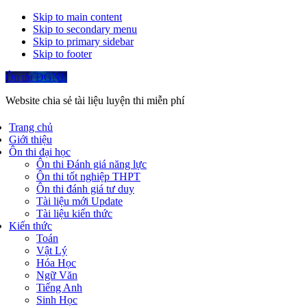
Skip to main content
Skip to secondary menu
Skip to primary sidebar
Skip to footer
Ôn thi ĐGNL
Website chia sẻ tài liệu luyện thi miễn phí
Trang chủ
Giới thiệu
Ôn thi đại học
Ôn thi Đánh giá năng lực
Ôn thi tốt nghiệp THPT
Ôn thi đánh giá tư duy
Tài liệu mới Update
Tài liệu kiến thức
Kiến thức
Toán
Vật Lý
Hóa Học
Ngữ Văn
Tiếng Anh
Sinh Học