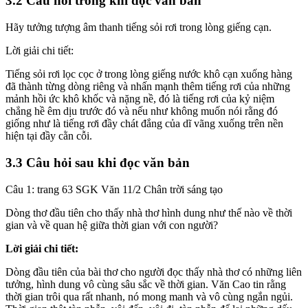
3.2 Câu hỏi trong khi đọc văn bản
Hãy tưởng tượng âm thanh tiếng sỏi rơi trong lòng giếng cạn.
Lời giải chi tiết:
Tiếng sỏi rơi lọc cọc ở trong lòng giếng nước khô cạn xuống hàng
đã thành từng dòng riêng và nhấn mạnh thêm tiếng rơi của những
mảnh hồi ức khô khốc và nặng nề, đó là tiếng rơi của kỷ niệm
chẳng hề êm dịu trước đó và nếu như không muốn nói rằng đó
giống như là tiếng rơi đầy chát đắng của dĩ vãng xuống trên nền
hiện tại đầy cằn cỗi.
3.3 Câu hỏi sau khi đọc văn bản
Câu 1: trang 63 SGK Văn 11/2 Chân trời sáng tạo
Dòng thơ đầu tiên cho thấy nhà thơ hình dung như thế nào về thời
gian và về quan hệ giữa thời gian với con người?
Lời giải chi tiết:
Dòng đầu tiên của bài thơ cho người đọc thấy nhà thơ có những liên
tưởng, hình dung vô cùng sâu sắc về thời gian. Văn Cao tin rằng
thời gian trôi qua rất nhanh, nó mong manh và vô cùng ngắn ngủi.