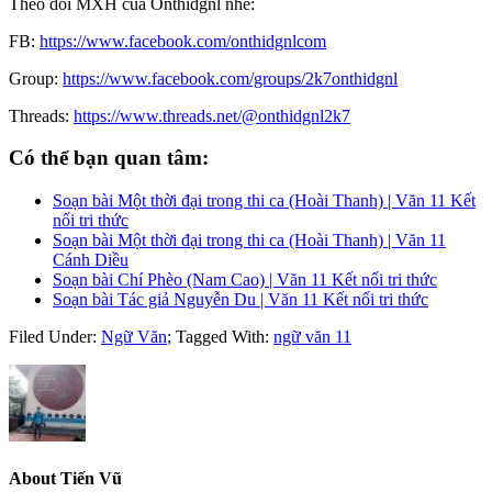
Theo dõi MXH của Onthidgnl nhé:
FB:
https://www.facebook.com/onthidgnlcom
Group:
https://www.facebook.com/groups/2k7onthidgnl
Threads:
https://www.threads.net/@onthidgnl2k7
Có thể bạn quan tâm:
Soạn bài Một thời đại trong thi ca (Hoài Thanh) | Văn 11 Kết
nối tri thức
Soạn bài Một thời đại trong thi ca (Hoài Thanh) | Văn 11
Cánh Diều
Soạn bài Chí Phèo (Nam Cao) | Văn 11 Kết nối tri thức
Soạn bài Tác giả Nguyễn Du | Văn 11 Kết nối tri thức
Filed Under:
Ngữ Văn
;
Tagged With:
ngữ văn 11
About
Tiến Vũ