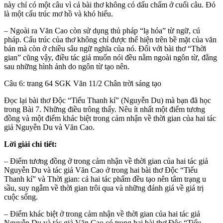
này chỉ có một câu vì cả bài thơ không có dấu chấm ở cuối câu. Đó
là một cấu trúc mơ hồ và khó hiểu.
– Ngoài ra Văn Cao còn sử dụng thủ pháp “lạ hóa” từ ngữ, cú
pháp. Cấu trúc của thơ không chỉ được thể hiện trên bề mặt của văn
bản mà còn ở chiều sâu ngữ nghĩa của nó. Đối với bài thơ “Thời
gian” cũng vậy, điều tác giả muốn nói đều nằm ngoài ngôn từ, đằng
sau những hình ảnh do ngôn từ tạo nên.
Câu 6: trang 64 SGK Văn 11/2 Chân trời sáng tạo
Đọc lại bài thơ Độc “Tiểu Thanh kí” (Nguyễn Du) mà bạn đã học
trong Bài 7. Những điều trông thấy. Nêu ít nhất một điểm tương
đồng và một điểm khác biệt trong cảm nhận về thời gian của hai tác
giả Nguyễn Du và Văn Cao.
Lời giải chi tiết:
– Điểm tương đồng ở trong cảm nhận về thời gian của hai tác giả
Nguyễn Du và tác giả Văn Cao ở trong hai bài thơ Độc “Tiểu
Thanh kí” và Thời gian: cả hai tác phẩm đều tạo nên tâm trạng u
sầu, suy ngẫm về thời gian trôi qua và những đánh giá về giá trị
cuộc sống.
– Điểm khác biệt ở trong cảm nhận về thời gian của hai tác giả
Nguyễn Du và tác giả Văn Cao có trong hai bài thơ Độc “Tiểu