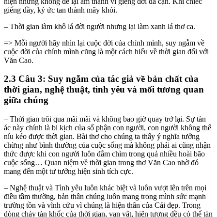
hiện nhưng không để lại âm thanh vì giếng đời đã cạn. Khi chiếc
giếng đầy, ký ức tan thành mây khói.
– Thời gian làm khô lá đời người nhưng lại làm xanh lá thơ ca.
=> Mỗi người hãy nhìn lại cuộc đời của chính mình, suy ngẫm về
cuộc đời của chính mình cũng là một cách hiểu về thời gian đối với
Văn Cao.
2.3 Câu 3: Suy ngẫm của tác giả về bản chất của
thời gian, nghệ thuật, tình yêu và mối tương quan
giữa chúng
– Thời gian trôi qua mãi mãi và không bao giờ quay trở lại. Sự tàn
ác này chính là bi kịch của số phận con người, con người không thể
níu kéo được thời gian. Bài thơ cho chúng ta thấy ý nghĩa tưởng
chừng như bình thường của cuộc sống mà không phải ai cũng nhận
thức được khi con người luôn đắm chìm trong quá nhiều hoài bão
cuộc sống… Quan niệm về thời gian trong thơ Văn Cao nhờ đó
mang đến một tư tưởng hiện sinh tích cực.
– Nghệ thuật và Tình yêu luôn khác biệt và luôn vượt lên trên mọi
điều tầm thường, bản thân chúng luôn mang trong mình sức mạnh
trường tồn và vĩnh cửu vì chúng là hiện thân của Cái đẹp. Trong
dòng chảy tàn khốc của thời gian, vạn vật, hiện tượng đều có thể tàn