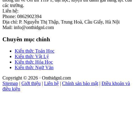
các trường.
Liên hệ:
Phone: 0862902394
Địa chỉ: P. Nguyễn Thị Thập, Trung Hoà, Cầu Giấy, Hà Nội
Mail: info@onthidgnl.com
Chuyên mục chính
Kiến thức Toán Học
Kiến thức Vật Lý
Kiến thức Hóa Học
Kiến thức Ngữ Văn
Copyright © 2026 · Onthidgnl.com
Sitemap
|
Giới thiệu
|
Liên hệ
|
Chính sản bảo mật
|
Điều khoản và
điều kiện