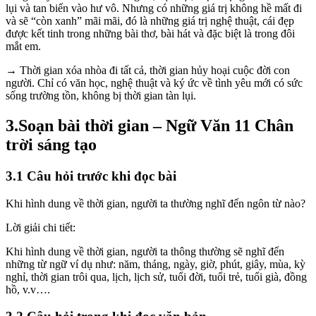
lụi và tan biến vào hư vô. Nhưng có những giá trị không hề mất đi
và sẽ “còn xanh” mãi mãi, đó là những giá trị nghệ thuật, cái đẹp
được kết tinh trong những bài thơ, bài hát và đặc biệt là trong đôi
mắt em.
→ Thời gian xóa nhòa đi tất cả, thời gian hủy hoại cuộc đời con
người. Chỉ có văn học, nghệ thuật và ký ức về tình yêu mới có sức
sống trường tồn, không bị thời gian tàn lụi.
3.Soạn bài thời gian – Ngữ Văn 11 Chân
trời sáng tạo
3.1 Câu hỏi trước khi đọc bài
Khi hình dung về thời gian, người ta thường nghĩ đến ngôn từ nào?
Lời giải chi tiết:
Khi hình dung về thời gian, người ta thông thường sẽ nghĩ đến
những từ ngữ ví dụ như: năm, tháng, ngày, giờ, phút, giây, mùa, kỳ
nghỉ, thời gian trôi qua, lịch, lịch sử, tuổi đời, tuổi trẻ, tuổi già, đồng
hồ, v.v….