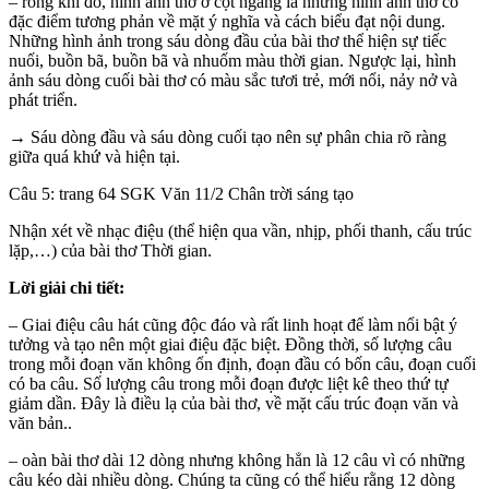
– rong khi đó, hình ảnh thơ ở cột ngang là những hình ảnh thơ có
đặc điểm tương phản về mặt ý nghĩa và cách biểu đạt nội dung.
Những hình ảnh trong sáu dòng đầu của bài thơ thể hiện sự tiếc
nuối, buồn bã, buồn bã và nhuốm màu thời gian. Ngược lại, hình
ảnh sáu dòng cuối bài thơ có màu sắc tươi trẻ, mới nổi, nảy nở và
phát triển.
→ Sáu dòng đầu và sáu dòng cuối tạo nên sự phân chia rõ ràng
giữa quá khứ và hiện tại.
Câu 5: trang 64 SGK Văn 11/2 Chân trời sáng tạo
Nhận xét về nhạc điệu (thể hiện qua vần, nhịp, phối thanh, cấu trúc
lặp,…) của bài thơ Thời gian.
Lời giải chi tiết:
– Giai điệu câu hát cũng độc đáo và rất linh hoạt để làm nổi bật ý
tưởng và tạo nên một giai điệu đặc biệt. Đồng thời, số lượng câu
trong mỗi đoạn văn không ổn định, đoạn đầu có bốn câu, đoạn cuối
có ba câu. Số lượng câu trong mỗi đoạn được liệt kê theo thứ tự
giảm dần. Đây là điều lạ của bài thơ, về mặt cấu trúc đoạn văn và
văn bản..
– oàn bài thơ dài 12 dòng nhưng không hẳn là 12 câu vì có những
câu kéo dài nhiều dòng. Chúng ta cũng có thể hiểu rằng 12 dòng