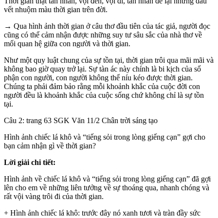
Thời gian thật tàn nhẫn, vội đến, vội đi, tàn nhẫn để lại những dấu
vết nhuộm màu thời gian trên đời.
→ Qua hình ảnh thời gian ở câu thơ đầu tiên của tác giả, người đọc
cũng có thể cảm nhận được những suy tư sâu sắc của nhà thơ về
mối quan hệ giữa con người và thời gian.
Như một quy luật chung của sự tồn tại, thời gian trôi qua mãi mãi và
không bao giờ quay trở lại. Sự tàn ác này chính là bi kịch của số
phận con người, con người không thể níu kéo được thời gian.
Chúng ta phải đảm bảo rằng mỗi khoảnh khắc của cuộc đời con
người đều là khoảnh khắc của cuộc sống chứ không chỉ là sự tồn
tại.
Câu 2: trang 63 SGK Văn 11/2 Chân trời sáng tạo
Hình ảnh chiếc lá khô và “tiếng sỏi trong lòng giếng cạn” gợi cho
bạn cảm nhận gì về thời gian?
Lời giải chi tiết:
Hình ảnh về chiếc lá khô và “tiếng sỏi trong lòng giếng cạn” đã gợi
lên cho em về những liên tưởng về sự thoáng qua, nhanh chóng và
rất vội vàng trôi đi của thời gian.
+ Hình ảnh chiếc lá khô: trước đây nó xanh tươi và tràn đầy sức