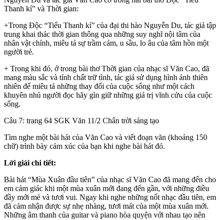
Thanh kí” và Thời gian:
+Trong Độc “Tiểu Thanh kí” của đại thi hào Nguyễn Du, tác giả tập
trung khai thác thời gian thông qua những suy nghĩ nội tâm của
nhân vật chính, miêu tả sự trầm cảm, u sầu, lo âu của tâm hồn một
người trẻ.
+ Trong khi đó, ở trong bài thơ Thời gian của nhạc sĩ Văn Cao, đã
mang màu sắc và tính chất trữ tình, tác giả sử dụng hình ảnh thiên
nhiên để miêu tả những thay đổi của cuộc sống như một cách
khuyên nhủ người đọc hãy gìn giữ những giá trị vĩnh cửu của cuộc
sống.
Câu 7: trang 64 SGK Văn 11/2 Chân trời sáng tạo
Tìm nghe một bài hát của Văn Cao và viết đoạn văn (khoảng 150
chữ) trình bày cảm xúc của bạn khi nghe bài hát đó.
Lời giải chi tiết:
Bài hát “Mùa Xuân đầu tiên” của nhạc sĩ Văn Cao đã mang đến cho
em cảm giác khi một mùa xuân mới đang đến gần, với những điều
đầy mới mẻ và tươi vui. Ngay khi nghe những nốt nhạc đầu tiên, em
đã cảm nhận được sự nhẹ nhàng, tươi mát của một mùa xuân mới.
Những âm thanh của guitar và piano hòa quyện với nhau tạo nên