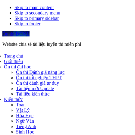
Skip to main content
Skip to secondary menu
Skip to primary sidebar
Skip to footer
Ôn thi ĐGNL
Website chia sẻ tài liệu luyện thi miễn phí
Trang chủ
Giới thiệu
Ôn thi đại học
Ôn thi Đánh giá năng lực
Ôn thi tốt nghiệp THPT
Ôn thi đánh giá tư duy
Tài liệu mới Update
Tài liệu kiến thức
Kiến thức
Toán
Vật Lý
Hóa Học
Ngữ Văn
Tiếng Anh
Sinh Học