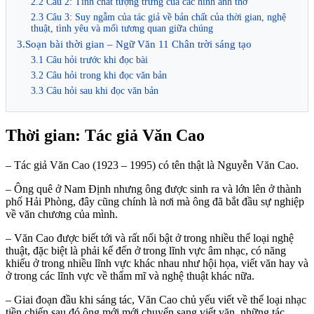
2.2 Câu 2: Tính chất tượng trưng của các hình ảnh thơ
2.3 Câu 3: Suy ngẫm của tác giả về bản chất của thời gian, nghệ
thuật, tình yêu và mối tương quan giữa chúng
3.Soạn bài thời gian – Ngữ Văn 11 Chân trời sáng tạo
3.1 Câu hỏi trước khi đọc bài
3.2 Câu hỏi trong khi đọc văn bản
3.3 Câu hỏi sau khi đọc văn bản
Thời gian: Tác giả Văn Cao
– Tác giả Văn Cao (1923 – 1995) có tên thật là Nguyễn Văn Cao.
– Ông quê ở Nam Định nhưng ông được sinh ra và lớn lên ở thành
phố Hải Phòng, đây cũng chính là nơi mà ông đã bắt đầu sự nghiệp
về văn chương của mình.
– Văn Cao được biết tới và rất nổi bật ở trong nhiều thể loại nghệ
thuật, đặc biệt là phải kể đến ở trong lĩnh vực âm nhạc, có năng
khiếu ở trong nhiều lĩnh vực khác nhau như hội họa, viết văn hay và
ở trong các lĩnh vực về thẩm mĩ và nghệ thuật khác nữa.
– Giai đoạn đầu khi sáng tác, Văn Cao chủ yếu viết về thể loại nhạc
tiền chiến sau đó ông mới mới chuyển sang viết văn, những tác