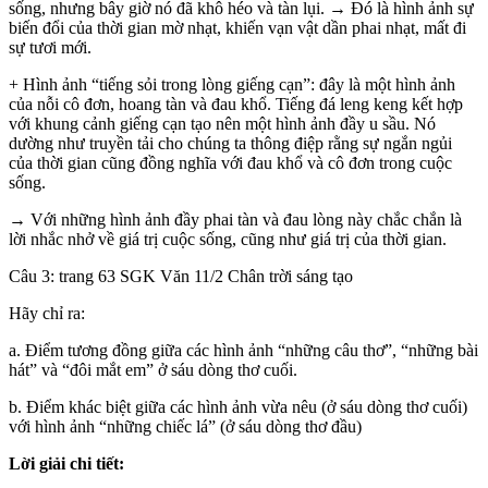
sống, nhưng bây giờ nó đã khô héo và tàn lụi. → Đó là hình ảnh sự
biến đổi của thời gian mờ nhạt, khiến vạn vật dần phai nhạt, mất đi
sự tươi mới.
+ Hình ảnh “tiếng sỏi trong lòng giếng cạn”: đây là một hình ảnh
của nỗi cô đơn, hoang tàn và đau khổ. Tiếng đá leng keng kết hợp
với khung cảnh giếng cạn tạo nên một hình ảnh đầy u sầu. Nó
dường như truyền tải cho chúng ta thông điệp rằng sự ngắn ngủi
của thời gian cũng đồng nghĩa với đau khổ và cô đơn trong cuộc
sống.
→ Với những hình ảnh đầy phai tàn và đau lòng này chắc chắn là
lời nhắc nhở về giá trị cuộc sống, cũng như giá trị của thời gian.
Câu 3: trang 63 SGK Văn 11/2 Chân trời sáng tạo
Hãy chỉ ra:
a. Điểm tương đồng giữa các hình ảnh “những câu thơ”, “những bài
hát” và “đôi mắt em” ở sáu dòng thơ cuối.
b. Điểm khác biệt giữa các hình ảnh vừa nêu (ở sáu dòng thơ cuối)
với hình ảnh “những chiếc lá” (ở sáu dòng thơ đầu)
Lời giải chi tiết: