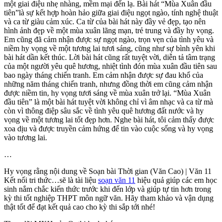
một giai điệu nhẹ nhàng, mềm mại đến lạ. Bài hát “Mùa Xuân đầu
tiên”là sự kết hợp hoàn hảo giữa giai điệu ngọt ngào, tính nghệ thuật
và ca từ giàu cảm xúc. Ca từ của bài hát này đầy vẻ đẹp, tạo nên
hình ảnh đẹp về một mùa xuân lãng mạn, trẻ trung và đầy hy vọng.
Em cũng đã cảm nhận được sự ngọt ngào, trọn vẹn của tình yêu và
niềm hy vọng về một tương lai tươi sáng, cũng như sự bình yên khi
bài hát dần kết thúc. Lời bài hát cũng rất tuyệt vời, diễn tả tâm trạng
của một người yêu quê hương, nhiệt tình đón mùa xuân đầu tiên sau
bao ngày tháng chiến tranh. Em cảm nhận được sự đau khổ của
những năm tháng chiến tranh, nhưng đồng thời em cũng cảm nhận
được niềm tin, hy vọng tươi sáng về mùa xuân trở lại. “Mùa Xuân
đầu tiên” là một bài hát tuyệt vời không chỉ vì âm nhạc và ca từ mà
còn vì thông điệp sâu sắc về tình yêu quê hương đất nước và hy
vọng về một tương lai tốt đẹp hơn. Nghe bài hát, tôi cảm thấy được
xoa dịu và được truyền cảm hứng để tin vào cuộc sống và hy vọng
vào tương lai.
…
Hy vọng rằng nội dung về Soạn bài Thời gian (Văn Cao) | Văn 11
Kết nối tri thức…sẽ là tài liệu
soạn văn 11
hiệu quả giúp các em học
sinh nắm chắc kiến thức trước khi đến lớp và giúp tự tin hơn trong
kỳ thi tốt nghiệp THPT môn ngữ văn. Hãy tham khảo và vận dụng
thật tốt để đạt kết quả cao cho kỳ thi sắp tới nhé!