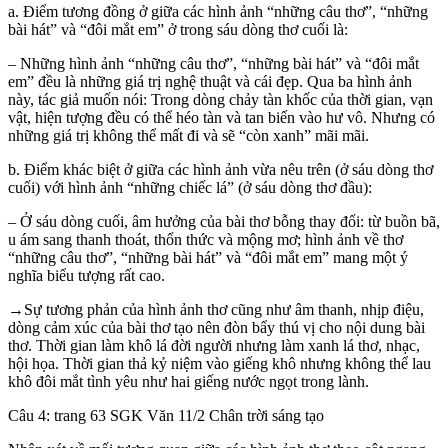
a. Điểm tương đồng ở giữa các hình ảnh “những câu thơ”, “những
bài hát” và “đôi mắt em” ở trong sáu dòng thơ cuối là:
– Những hình ảnh “những câu thơ”, “những bài hát” và “đôi mắt
em” đều là những giá trị nghệ thuật và cái đẹp. Qua ba hình ảnh
này, tác giả muốn nói: Trong dòng chảy tàn khốc của thời gian, vạn
vật, hiện tượng đều có thể héo tàn và tan biến vào hư vô. Nhưng có
những giá trị không thể mất đi và sẽ “còn xanh” mãi mãi.
b. Điểm khác biệt ở giữa các hình ảnh vừa nêu trên (ở sáu dòng thơ
cuối) với hình ảnh “những chiếc lá” (ở sáu dòng thơ đầu):
– Ở sáu dòng cuối, âm hưởng của bài thơ bỗng thay đổi: từ buồn bã,
u ám sang thanh thoát, thổn thức và mộng mơ; hình ảnh về thơ
“những câu thơ”, “những bài hát” và “đôi mắt em” mang một ý
nghĩa biểu tượng rất cao.
→Sự tương phản của hình ảnh thơ cũng như âm thanh, nhịp điệu,
dòng cảm xúc của bài thơ tạo nên đòn bẩy thú vị cho nội dung bài
thơ. Thời gian làm khô lá đời người nhưng làm xanh lá thơ, nhạc,
hội họa. Thời gian thả kỷ niệm vào giếng khô nhưng không thể lau
khô đôi mắt tình yêu như hai giếng nước ngọt trong lành.
Câu 4: trang 63 SGK Văn 11/2 Chân trời sáng tạo