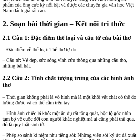
phẩm của ông cực kỳ nổi bật và được các chuyên gia văn học Việt
Nam đánh giá rất cao.
2. Soạn bài thời gian – Kết nối tri thức
2.1 Câu 1: Đặc điểm thể loại và cấu tứ của bài thơ
– Đặc điểm về thể loại: Thể thơ tự do
– Cấu tứ: Vẻ đẹp, sức sống vĩnh cửu thông qua những câu thơ,
những bài hát.
2.2 Câu 2: Tính chất tượng trưng của các hình ảnh
thơ
– Thời gian không phải là vô hình mà là một khối vật chất có thể đo
lường được và có thể cầm trên tay.
– Hình ảnh chiếc lá khô: một ẩn dụ rất tổng quát, bộc lộ góc nhìn
tạm bợ về cuộc đời con người khắc nghiệt mà ai cũng phải trải qua,
đó là quy luật sinh tử.
– Phép so sánh kỉ niệm như tiếng sỏi: Những viên sỏi ký ức đã xuất