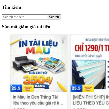
Primary
Tìm kiếm
Sidebar
Search
the
site
Săn mã giảm giá tài liệu
...