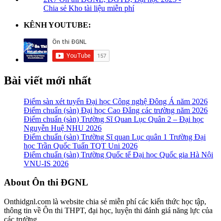
Chia sẻ Kho tài liệu miễn phí
KÊNH YOUTUBE:
Bài viết mới nhất
Điểm sàn xét tuyển Đại học Công nghệ Đông Á năm 2026
Điểm chuẩn (sàn) Đại học Cao Đẳng các trường năm 2026
Điểm chuẩn (sàn) Trường Sĩ Quan Lục Quân 2 – Đại học
Nguyễn Huệ NHU 2026
Điểm chuẩn (sàn) Trường Sĩ quan Lục quân 1 Trường Đại
học Trần Quốc Tuấn TQT Uni 2026
Điểm chuẩn (sàn) Trường Quốc tế Đại học Quốc gia Hà Nội
VNU-IS 2026
Footer
About Ôn thi ĐGNL
Onthidgnl.com là website chia sẻ miễn phí các kiến thức học tập,
thông tin về Ôn thi THPT, đại học, luyện thi đánh giá năng lực của
các trường.