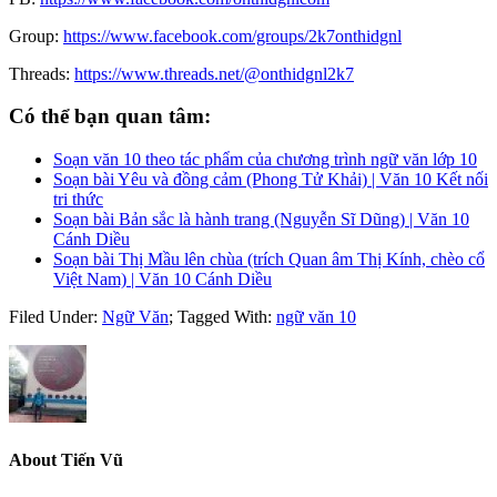
Group:
https://www.facebook.com/groups/2k7onthidgnl
Threads:
https://www.threads.net/@onthidgnl2k7
Có thể bạn quan tâm:
Soạn văn 10 theo tác phẩm của chương trình ngữ văn lớp 10
Soạn bài Yêu và đồng cảm (Phong Tử Khải) | Văn 10 Kết nối
tri thức
Soạn bài Bản sắc là hành trang (Nguyễn Sĩ Dũng) | Văn 10
Cánh Diều
Soạn bài Thị Mầu lên chùa (trích Quan âm Thị Kính, chèo cổ
Việt Nam) | Văn 10 Cánh Diều
Filed Under:
Ngữ Văn
;
Tagged With:
ngữ văn 10
About
Tiến Vũ