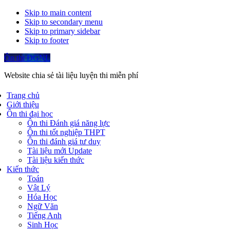
Skip to main content
Skip to secondary menu
Skip to primary sidebar
Skip to footer
Ôn thi ĐGNL
Website chia sẻ tài liệu luyện thi miễn phí
Trang chủ
Giới thiệu
Ôn thi đại học
Ôn thi Đánh giá năng lực
Ôn thi tốt nghiệp THPT
Ôn thi đánh giá tư duy
Tài liệu mới Update
Tài liệu kiến thức
Kiến thức
Toán
Vật Lý
Hóa Học
Ngữ Văn
Tiếng Anh
Sinh Học