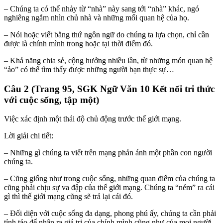
– Chúng ta có thể nhảy từ “nhà” này sang tới “nhà” khác, ngó
nghiêng ngắm nhìn chủ nhà và những mối quan hệ của họ.
– Nói hoặc viết bằng thứ ngôn ngữ do chúng ta lựa chọn, chỉ cần
được là chính mình trong hoặc tại thời điểm đó.
– Khả năng chia sẻ, cộng hưởng nhiều lần, từ những món quan hệ
“ảo” có thể tìm thấy được những người bạn thực sự…
Câu 2 (Trang 95, SGK Ngữ Văn 10 Kết nối tri thức
với cuộc sống, tập một)
Việc xác định một thái độ chủ động trước thế giới mạng.
Lời giải chi tiết:
– Những gì chúng ta viết trên mạng phản ánh một phần con người
chúng ta.
– Cũng giống như trong cuộc sống, những quan điểm của chúng ta
cũng phải chịu sự va đập của thế giới mạng. Chúng ta “ném” ra cái
gì thì thế giới mạng cũng sẽ trả lại cái đó.
– Đối diện với cuộc sống đa dạng, phong phú ấy, chúng ta cần phải
tỉnh táo để nhận ra giá trị của chính mình cũng như của mọi người.