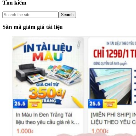
Primary
Tìm kiếm
Sidebar
Search
the
site
Săn mã giảm giá tài liệu
...