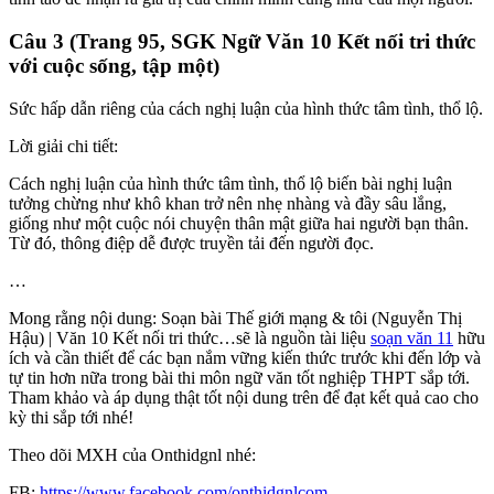
Câu 3 (Trang 95, SGK Ngữ Văn 10 Kết nối tri thức
với cuộc sống, tập một)
Sức hấp dẫn riêng của cách nghị luận của hình thức tâm tình, thổ lộ.
Lời giải chi tiết:
Cách nghị luận của hình thức tâm tình, thổ lộ biến bài nghị luận
tưởng chừng như khô khan trở nên nhẹ nhàng và đầy sâu lắng,
giống như một cuộc nói chuyện thân mật giữa hai người bạn thân.
Từ đó, thông điệp dễ được truyền tải đến người đọc.
…
Mong rằng nội dung: Soạn bài Thế giới mạng & tôi (Nguyễn Thị
Hậu) | Văn 10 Kết nối tri thức…sẽ là nguồn tài liệu
soạn văn 11
hữu
ích và cần thiết để các bạn nắm vững kiến thức trước khi đến lớp và
tự tin hơn nữa trong bài thi môn ngữ văn tốt nghiệp THPT sắp tới.
Tham khảo và áp dụng thật tốt nội dung trên để đạt kết quả cao cho
kỳ thi sắp tới nhé!
Theo dõi MXH của Onthidgnl nhé:
FB:
https://www.facebook.com/onthidgnlcom