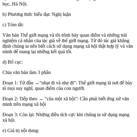
học, Hà Nội.
b) Phương thức biểu đạt: Nghị luận
c) Tóm tắt:
Văn bản Thế giới mạng và tôi trình bày quan điểm và những trải
nghiệm cá nhân của tác giả về thế giới mạng. Từ đó tác giả khẳng
định chúng ta nên biết cách sử dụng mạng xã hội thật hợp lý và văn
minh để mang lại những kết quả tốt.
d) Bố cục:
Chia văn bản làm 3 phần
Đoạn 1: Từ đầu →“nhạt đi và nhẹ đi”: Thế giới mạng là nơi để bày
tỏ mọi suy nghĩ, quan điểm của con người.
Đoạn 2: Tiếp theo → “của một xã hội”: Cần phải biết ứng xử văn
minh trên mạng xã hội
Đoạn 3: Còn lại: Những điều tích cực khi chúng ta sử dụng mạng
xã hội.
e) Giá trị nội dung: