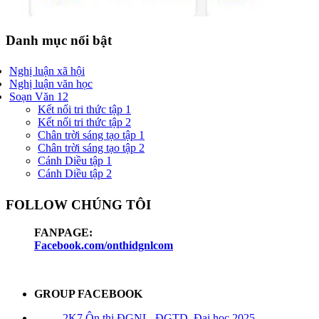
Danh mục nổi bật
Nghị luận xã hội
Nghị luận văn học
Soạn Văn 12
Kết nối tri thức tập 1
Kết nối tri thức tập 2
Chân trời sáng tạo tập 1
Chân trời sáng tạo tập 2
Cánh Diều tập 1
Cánh Diều tập 2
FOLLOW CHÚNG TÔI
FANPAGE:
Facebook.com/onthidgnlcom
GROUP FACEBOOK
2K7 Ôn thi ĐGNL, ĐGTD, Đại học 2025 -