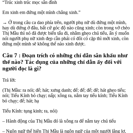
“Trúc xinh trúc mọc sân đình
Em xinh em đứng một mình chẳng xinh.”
→ Ở trong câu ca dao phía trên, người phụ nữ dù đứng một mình,
hay dù đứng ở đâu, bất cứ góc độ nào cũng xinh; còn trong vở chèo
Thị Mầu thì nó đã được biến tấu đi, nhằm ghẹo chú tiểu, ẩn ý muốn
nói người phụ nữ xinh đẹp cần phải có đôi có cặp thì mới xinh, còn
đứng một mình sẽ không thể nào xinh được.
Câu 7 : Đoạn trích có những chỉ dẫn sân khấu như
thế nào? Tác dụng của những chỉ dẫn ấy đối với
người đọc là gì?
Trả lời:
(Thị Mầu: ra nói; để; hát; xưng danh; đế; đế; đế; đê; hát ghẹo tiểu;
nói; Tiểu Kính bỏ chạy; nấp; xông ra, nắm tay tiểu kính; Tiểu Kính
bỏ chạy; đế; hát; hạ
Tiểu Kính: tụng kinh; ra, nói)
– Hành động của Thị Mầu đó là xông ra để nắm tay chú tiểu
– Ngôn ngữ thể hiện Thị Mầu là ngôn ngữ của một người lẳng lơ,