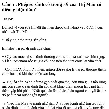
Câu 5 : Phép so sánh có trong lời của Thị Mầu có
điểm gì độc đáo?
Trả lời:
Lối nói ví von so sánh đã thể hiện được khát khao yêu đương của
nhân vật Thị Mầu.
“Thầy như táo rụng sân đình
Em như gái rở, đi rình của chua”
+ Cây táo mọc tại sân đình thường cao, sau mùa xuân sẽ chín rụng.
Vì ít được chăm sóc lại già cỗi cho nên táo vừa chua lại vừa chát.
+ Còn người phụ nữ nghén, người đời sẽ gọi là gái rở, thường thèm
của chua, có khi thèm đến xót lòng.
→ Người đàn bà ăn dở mà gặp phải quả táo, hơn nữa lại là táo rụng
mà còn rụng ở sân đình thì nỗi khát khao thèm muốn lại càng tăng
thêm gấp bội phần. Nhặt quả táo lên chắc chắn người con gái ăn dở
đó phải nhai nuốt ngấu nghiến.
→ Việc Thị Mầu ví mình như gái rở, ví tiểu Kính như trái táo rụng
ở sân đình thì hình ảnh vừa thật lại vừa rõ nét mà cũng vô cùng dễ