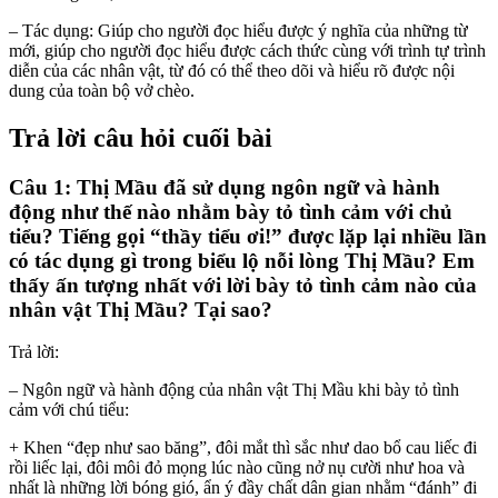
– Tác dụng: Giúp cho người đọc hiểu được ý nghĩa của những từ
mới, giúp cho người đọc hiểu được cách thức cùng với trình tự trình
diễn của các nhân vật, từ đó có thể theo dõi và hiểu rõ được nội
dung của toàn bộ vở chèo.
Trả lời câu hỏi cuối bài
Câu 1: Thị Mầu đã sử dụng ngôn ngữ và hành
động như thế nào nhằm bày tỏ tình cảm với chủ
tiểu? Tiếng gọi “thầy tiểu ơi!” được lặp lại nhiều lần
có tác dụng gì trong biểu lộ nỗi lòng Thị Mầu? Em
thấy ấn tượng nhất với lời bày tỏ tình cảm nào của
nhân vật Thị Mầu? Tại sao?
Trả lời:
– Ngôn ngữ và hành động của nhân vật Thị Mầu khi bày tỏ tình
cảm với chú tiểu:
+ Khen “đẹp như sao băng”, đôi mắt thì sắc như dao bổ cau liếc đi
rồi liếc lại, đôi môi đỏ mọng lúc nào cũng nở nụ cười như hoa và
nhất là những lời bóng gió, ẩn ý đầy chất dân gian nhằm “đánh” đi