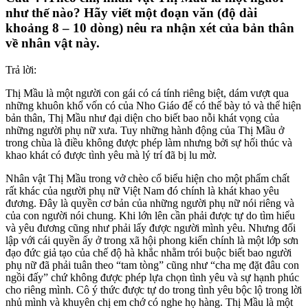
như thế nào? Hãy viết một đoạn văn (độ dài
khoảng 8 – 10 dòng) nêu ra nhận xét của bản thân
về nhân vật này.
Trả lời:
Thị Mầu là một người con gái có cá tính riêng biệt, dám vượt qua
những khuôn khổ vốn có của Nho Giáo để có thể bày tỏ và thể hiện
bản thân, Thị Mầu như đại diện cho biết bao nỗi khát vọng của
những người phụ nữ xưa. Tuy những hành động của Thị Mầu ở
trong chùa là điều không được phép làm nhưng bởi sự hối thúc và
khao khát có được tình yêu mà lý trí đã bị lu mờ.
Nhân vật Thị Mầu trong vở chèo cổ biểu hiện cho một phẩm chất
rất khác của người phụ nữ Việt Nam đó chính là khát khao yêu
đương. Đây là quyền cơ bản của những người phụ nữ nói riêng và
của con người nói chung. Khi lớn lên cần phải được tự do tìm hiểu
và yêu đương cũng như phải lấy được người mình yêu. Nhưng đối
lập với cái quyền ấy ở trong xã hội phong kiến chính là một lớp sơn
đạo đức giả tạo của chế độ hà khắc nhằm trói buộc biết bao người
phụ nữ đã phải tuân theo “tam tòng” cũng như “cha mẹ đặt đâu con
ngồi đấy” chứ không được phép lựa chọn tình yêu và sự hạnh phúc
cho riêng mình. Cô ý thức được tự do trong tình yêu bộc lộ trong lời
nhủ mình và khuyên chị em chớ có nghe họ hàng. Thị Mầu là một