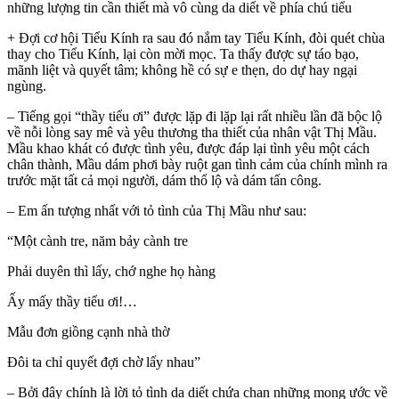
những lượng tin cần thiết mà vô cùng da diết về phía chú tiểu
+ Đợi cơ hội Tiểu Kính ra sau đó nắm tay Tiểu Kính, đòi quét chùa
thay cho Tiểu Kính, lại còn mời mọc. Ta thấy được sự táo bạo,
mãnh liệt và quyết tâm; không hề có sự e thẹn, do dự hay ngại
ngùng.
– Tiếng gọi “thầy tiểu ơi” được lặp đi lặp lại rất nhiều lần đã bộc lộ
về nỗi lòng say mê và yêu thương tha thiết của nhân vật Thị Mầu.
Mầu khao khát có được tình yêu, được đáp lại tình yêu một cách
chân thành, Mầu dám phơi bày ruột gan tình cảm của chính mình ra
trước mặt tất cả mọi người, dám thổ lộ và dám tấn công.
– Em ấn tượng nhất với tỏ tình của Thị Mầu như sau:
“Một cành tre, năm bảy cành tre
Phải duyên thì lấy, chớ nghe họ hàng
Ấy mấy thầy tiểu ơi!…
Mẫu đơn giồng cạnh nhà thờ
Đôi ta chỉ quyết đợi chờ lấy nhau”
– Bởi đây chính là lời tỏ tình da diết chứa chan những mong ước về