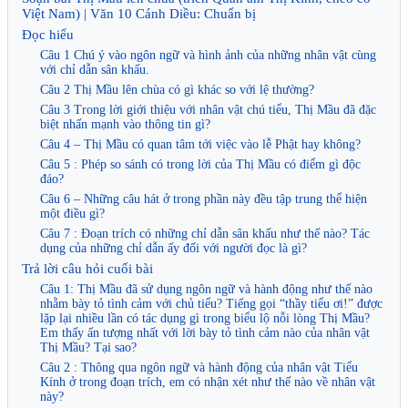
Việt Nam) | Văn 10 Cánh Diều: Chuẩn bị
Đọc hiểu
Câu 1 Chú ý vào ngôn ngữ và hình ảnh của những nhân vật cùng
với chỉ dẫn sân khấu.
Câu 2 Thị Mầu lên chùa có gì khác so với lệ thường?
Câu 3 Trong lời giới thiệu với nhân vật chú tiểu, Thị Mầu đã đặc
biệt nhấn mạnh vào thông tin gì?
Câu 4 – Thị Mầu có quan tâm tới việc vào lễ Phật hay không?
Câu 5 : Phép so sánh có trong lời của Thị Mầu có điểm gì độc
đáo?
Câu 6 – Những câu hát ở trong phần này đều tập trung thể hiện
một điều gì?
Câu 7 : Đoạn trích có những chỉ dẫn sân khấu như thế nào? Tác
dụng của những chỉ dẫn ấy đối với người đọc là gì?
Trả lời câu hỏi cuối bài
Câu 1: Thị Mầu đã sử dụng ngôn ngữ và hành động như thế nào
nhằm bày tỏ tình cảm với chủ tiểu? Tiếng gọi “thầy tiểu ơi!” được
lặp lại nhiều lần có tác dụng gì trong biểu lộ nỗi lòng Thị Mầu?
Em thấy ấn tượng nhất với lời bày tỏ tình cảm nào của nhân vật
Thị Mầu? Tại sao?
Câu 2 : Thông qua ngôn ngữ và hành động của nhân vật Tiểu
Kính ở trong đoạn trích, em có nhận xét như thế nào về nhân vật
này?