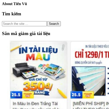
About
Tiến Vũ
Primary
Tìm kiếm
Sidebar
Search
the
site
Săn mã giảm giá tài liệu
...