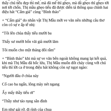
thấy chú tiểu đẹp thì mê, mà đã mê thì ghẹo, mà đã ghẹo thì ghẹo tới
nơi tới chốn. Thị mầu ghẹo tiểu đã được diễn tả thông qua chính hai
điệu hát “Cấm giá” cùng “Bình thảo”
+ “Cấm giá” do nhân vật Thị Mầu mới ve vãn nên những câu thơ
còn có sự e ấp tế nhị:
“Tôi lên chùa thấy tiểu mười ba
Thấy sư mười bốn vãi già mười lăm
Tôi muốn cho một tháng đôi rằm”
+ “Bình thảo” khi mà sự ve vãn bên ngoài không mang lại kết quả,
khi mà Thị Mầu đã bốc lửa, Thị Mầu muốn đốt cháy cùng với chú
tiểu thì lời ca ở trong điệu hát không còn sự ngọt ngào:
“Người đâu ở chùa này
Cổ cao ba ngấn, lông mày nét ngang
Ấy mấy thầy tiểu ơi”
“Thầy như táo rụng sân đình
Em như gái rở, đi rình của chua