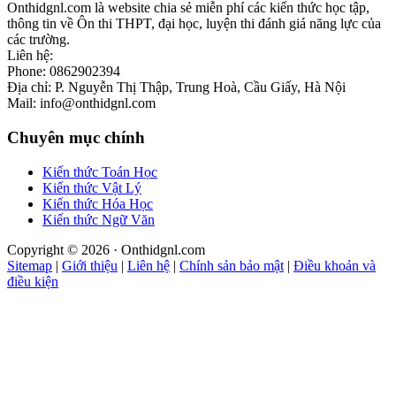
Onthidgnl.com là website chia sẻ miễn phí các kiến thức học tập,
thông tin về Ôn thi THPT, đại học, luyện thi đánh giá năng lực của
các trường.
Liên hệ:
Phone: 0862902394
Địa chỉ: P. Nguyễn Thị Thập, Trung Hoà, Cầu Giấy, Hà Nội
Mail: info@onthidgnl.com
Chuyên mục chính
Kiến thức Toán Học
Kiến thức Vật Lý
Kiến thức Hóa Học
Kiến thức Ngữ Văn
Copyright © 2026 · Onthidgnl.com
Sitemap
|
Giới thiệu
|
Liên hệ
|
Chính sản bảo mật
|
Điều khoản và
điều kiện