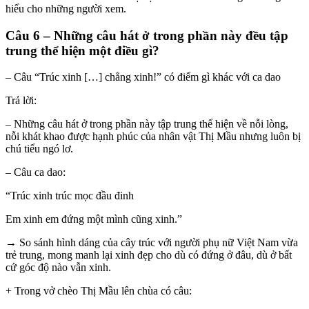
hiểu cho những người xem.
Câu 6 – Những câu hát ở trong phần này đều tập
trung thể hiện một điều gì?
– Câu “Trúc xinh […] chẳng xinh!” có điểm gì khác với ca dao
Trả lời:
– Những câu hát ở trong phần này tập trung thể hiện về nỗi lòng,
nỗi khát khao được hạnh phúc của nhân vật Thị Mầu nhưng luôn bị
chú tiểu ngó lơ.
– Câu ca dao:
“Trúc xinh trúc mọc đầu đinh
Em xinh em đứng một mình cũng xinh.”
→ So sánh hình dáng của cây trúc với người phụ nữ Việt Nam vừa
trẻ trung, mong manh lại xinh đẹp cho dù có đứng ở đâu, dù ở bất
cứ góc độ nào vẫn xinh.
+ Trong vở chèo Thị Mầu lên chùa có câu: