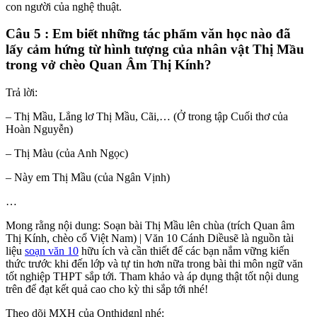
con người của nghệ thuật.
Câu 5 : Em biết những tác phẩm văn học nào đã
lấy cảm hứng từ hình tượng của nhân vật Thị Mầu
trong vở chèo Quan Âm Thị Kính?
Trả lời:
– Thị Mầu, Lẳng lơ Thị Mầu, Cãi,… (Ở trong tập Cuối thơ của
Hoàn Nguyễn)
– Thị Màu (của Anh Ngọc)
– Này em Thị Mầu (của Ngân Vịnh)
…
Mong rằng nội dung: Soạn bài Thị Mầu lên chùa (trích Quan âm
Thị Kính, chèo cổ Việt Nam) | Văn 10 Cánh Diềusẽ là nguồn tài
liệu
soạn văn 10
hữu ích và cần thiết để các bạn nắm vững kiến
thức trước khi đến lớp và tự tin hơn nữa trong bài thi môn ngữ văn
tốt nghiệp THPT sắp tới. Tham khảo và áp dụng thật tốt nội dung
trên để đạt kết quả cao cho kỳ thi sắp tới nhé!
Theo dõi MXH của Onthidgnl nhé: