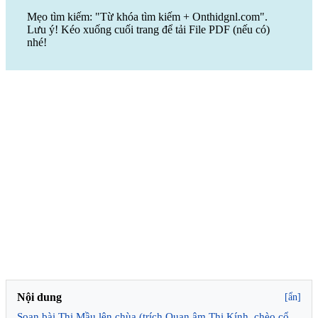
Mẹo tìm kiếm: "Từ khóa tìm kiếm + Onthidgnl.com".
Lưu ý! Kéo xuống cuối trang để tải File PDF (nếu có)
nhé!
Nội dung
[ẩn]
Soạn bài Thị Mầu lên chùa (trích Quan âm Thị Kính, chèo cổ