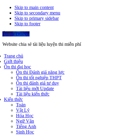
Skip to main content
Skip to secondary menu
Skip to primary sidebar
Skip to footer
Ôn thi ĐGNL
Website chia sẻ tài liệu luyện thi miễn phí
Trang chủ
Giới thiệu
Ôn thi đại học
Ôn thi Đánh giá năng lực
Ôn thi tốt nghiệp THPT
Ôn thi đánh giá tư duy
Tài liệu mới Update
Tài liệu kiến thức
Kiến thức
Toán
Vật Lý
Hóa Học
Ngữ Văn
Tiếng Anh
Sinh Học