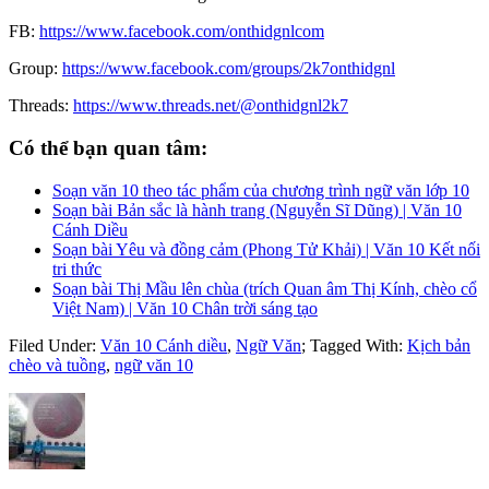
FB:
https://www.facebook.com/onthidgnlcom
Group:
https://www.facebook.com/groups/2k7onthidgnl
Threads:
https://www.threads.net/@onthidgnl2k7
Có thể bạn quan tâm:
Soạn văn 10 theo tác phẩm của chương trình ngữ văn lớp 10
Soạn bài Bản sắc là hành trang (Nguyễn Sĩ Dũng) | Văn 10
Cánh Diều
Soạn bài Yêu và đồng cảm (Phong Tử Khải) | Văn 10 Kết nối
tri thức
Soạn bài Thị Mầu lên chùa (trích Quan âm Thị Kính, chèo cổ
Việt Nam) | Văn 10 Chân trời sáng tạo
Filed Under:
Văn 10 Cánh diều
,
Ngữ Văn
;
Tagged With:
Kịch bản
chèo và tuồng
,
ngữ văn 10