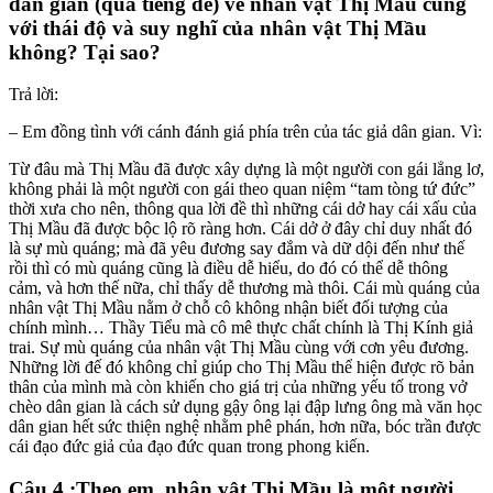
dân gian (qua tiếng đế) về nhân vật Thị Mầu cùng
với thái độ và suy nghĩ của nhân vật Thị Mầu
không? Tại sao?
Trả lời:
– Em đồng tình với cánh đánh giá phía trên của tác giả dân gian. Vì:
Từ đâu mà Thị Mầu đã được xây dựng là một người con gái lẳng lơ,
không phải là một người con gái theo quan niệm “tam tòng tứ đức”
thời xưa cho nên, thông qua lời đề thì những cái dở hay cái xấu của
Thị Mầu đã được bộc lộ rõ ràng hơn. Cái dở ở đây chỉ duy nhất đó
là sự mù quáng; mà đã yêu đương say đắm và dữ dội đến như thế
rồi thì có mù quáng cũng là điều dễ hiểu, do đó có thể dễ thông
cảm, và hơn thế nữa, chỉ thấy dễ thương mà thôi. Cái mù quáng của
nhân vật Thị Mầu nằm ở chỗ cô không nhận biết đối tượng của
chính mình… Thầy Tiểu mà cô mê thực chất chính là Thị Kính giả
trai. Sự mù quáng của nhân vật Thị Mầu cùng với cơn yêu đương.
Những lời đế đó không chỉ giúp cho Thị Mầu thể hiện được rõ bản
thân của mình mà còn khiến cho giá trị của những yếu tố trong vở
chèo dân gian là cách sử dụng gậy ông lại đập lưng ông mà văn học
dân gian hết sức thiện nghệ nhằm phê phán, hơn nữa, bóc trần được
cái đạo đức giả của đạo đức quan trong phong kiến.
Câu 4 :Theo em, nhân vật Thị Mầu là một người