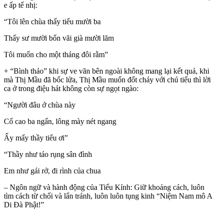
e ấp tế nhị:
“Tôi lên chùa thấy tiểu mười ba
Thấy sư mười bốn vãi già mười lăm
Tôi muốn cho một tháng đôi rằm”
+ “Bình thảo” khi sự ve vãn bên ngoài không mang lại kết quả, khi
mà Thị Mầu đã bốc lửa, Thị Mầu muốn đốt cháy với chú tiểu thì lời
ca ở trong điệu hát không còn sự ngọt ngào:
“Người đâu ở chùa này
Cổ cao ba ngấn, lông mày nét ngang
Ấy mấy thầy tiểu ơi”
“Thầy như táo rụng sân đình
Em như gái rở, đi rình của chua
– Ngôn ngữ và hành động của Tiểu Kính: Giữ khoảng cách, luôn
tìm cách từ chối và lẩn tránh, luôn luôn tụng kinh “Niệm Nam mô A
Di Đà Phật!”