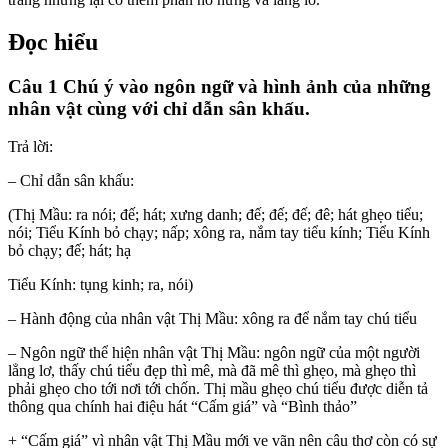
Đọc hiểu
Câu 1 Chú ý vào ngôn ngữ và hình ảnh của những
nhân vật cùng với chỉ dẫn sân khấu.
Trả lời:
– Chỉ dẫn sân khấu:
(Thị Mầu: ra nói; đế; hát; xưng danh; đế; đế; đế; đê; hát ghẹo tiểu;
nói; Tiểu Kính bỏ chạy; nấp; xông ra, nắm tay tiểu kính; Tiểu Kính
bỏ chạy; đế; hát; hạ
Tiểu Kính: tụng kinh; ra, nói)
– Hành động của nhân vật Thị Mầu: xông ra để nắm tay chú tiểu
– Ngôn ngữ thể hiện nhân vật Thị Mầu: ngôn ngữ của một người
lẳng lơ, thấy chú tiểu đẹp thì mê, mà đã mê thì ghẹo, mà ghẹo thì
phải ghẹo cho tới nơi tới chốn. Thị mầu ghẹo chú tiểu được diễn tả
thông qua chính hai điệu hát “Cấm giá” và “Bình thảo”
+ “Cấm giá” vì nhân vật Thị Mầu mới ve vãn nên câu thơ còn có sự