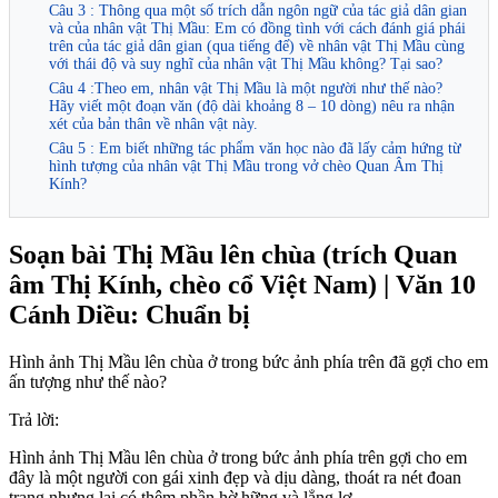
Câu 3 : Thông qua một số trích dẫn ngôn ngữ của tác giả dân gian
và của nhân vật Thị Mầu: Em có đồng tình với cách đánh giá phái
trên của tác giả dân gian (qua tiếng đế) về nhân vật Thị Mầu cùng
với thái độ và suy nghĩ của nhân vật Thị Mầu không? Tại sao?
Câu 4 :Theo em, nhân vật Thị Mầu là một người như thế nào?
Hãy viết một đoạn văn (độ dài khoảng 8 – 10 dòng) nêu ra nhận
xét của bản thân về nhân vật này.
Câu 5 : Em biết những tác phẩm văn học nào đã lấy cảm hứng từ
hình tượng của nhân vật Thị Mầu trong vở chèo Quan Âm Thị
Kính?
Soạn bài Thị Mầu lên chùa (trích Quan
âm Thị Kính, chèo cổ Việt Nam) | Văn 10
Cánh Diều: Chuẩn bị
Hình ảnh Thị Mầu lên chùa ở trong bức ảnh phía trên đã gợi cho em
ấn tượng như thế nào?
Trả lời:
Hình ảnh Thị Mầu lên chùa ở trong bức ảnh phía trên gợi cho em
đây là một người con gái xinh đẹp và dịu dàng, thoát ra nét đoan
trang nhưng lại có thêm phần hờ hững và lẳng lơ.