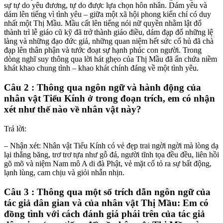
sự tự do yêu đương, tự do được lựa chọn hôn nhân. Dám yêu và
dám lên tiếng vì tình yêu – giữa một xã hội phong kiến chỉ có duy
nhất một Thị Mầu. Mầu cất lên tiếng nói nữ quyền nhằm lật đổ
thành trì lễ giáo cũ kỹ đã trở thành giáo điều, dám đạp đổ những lệ
làng và những đạo đức giả, những quan niệm hết sức cổ hủ đã chà
đạp lên thân phận và tước đoạt sự hạnh phúc con người. Trong
dòng nghĩ suy thông qua lời hát ghẹo của Thị Mầu đã ẩn chứa niềm
khát khao chung tình – khao khát chính đáng về một tình yêu.
Câu 2 : Thông qua ngôn ngữ và hành động của
nhân vật Tiểu Kính ở trong đoạn trích, em có nhận
xét như thế nào về nhân vật này?
Trả lời:
– Nhận xét: Nhân vật Tiểu Kính có vẻ đẹp trai ngời ngời mà lòng dạ
lại thẳng băng, trơ trơ tựa như gỗ đá, người tĩnh tọa đều đều, liên hồi
gõ mõ và niệm Nam mô A di đà Phật, vẻ mặt cố tỏ ra sự bất động,
lạnh lùng, cam chịu và giỏi nhẫn nhịn.
Câu 3 : Thông qua một số trích dẫn ngôn ngữ của
tác giả dân gian và của nhân vật Thị Mầu: Em có
đồng tình với cách đánh giá phái trên của tác giả