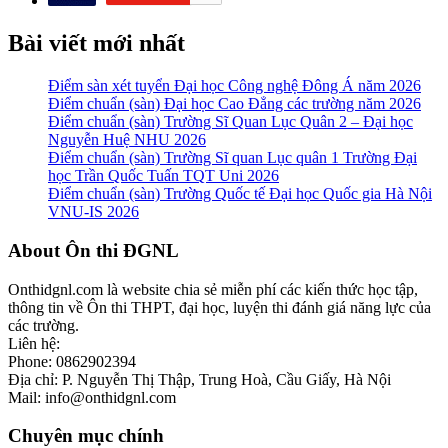
Bài viết mới nhất
Điểm sàn xét tuyển Đại học Công nghệ Đông Á năm 2026
Điểm chuẩn (sàn) Đại học Cao Đẳng các trường năm 2026
Điểm chuẩn (sàn) Trường Sĩ Quan Lục Quân 2 – Đại học
Nguyễn Huệ NHU 2026
Điểm chuẩn (sàn) Trường Sĩ quan Lục quân 1 Trường Đại
học Trần Quốc Tuấn TQT Uni 2026
Điểm chuẩn (sàn) Trường Quốc tế Đại học Quốc gia Hà Nội
VNU-IS 2026
Footer
About Ôn thi ĐGNL
Onthidgnl.com là website chia sẻ miễn phí các kiến thức học tập,
thông tin về Ôn thi THPT, đại học, luyện thi đánh giá năng lực của
các trường.
Liên hệ:
Phone: 0862902394
Địa chỉ: P. Nguyễn Thị Thập, Trung Hoà, Cầu Giấy, Hà Nội
Mail: info@onthidgnl.com
Chuyên mục chính