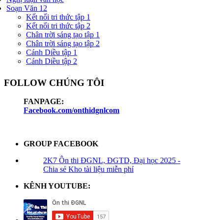
Soạn Văn 12
Kết nối tri thức tập 1
Kết nối tri thức tập 2
Chân trời sáng tạo tập 1
Chân trời sáng tạo tập 2
Cánh Diều tập 1
Cánh Diều tập 2
FOLLOW CHÚNG TÔI
FANPAGE:
Facebook.com/onthidgnlcom
GROUP FACEBOOK
2K7 Ôn thi ĐGNL, ĐGTD, Đại học 2025 -
Chia sẻ Kho tài liệu miễn phí
KÊNH YOUTUBE: