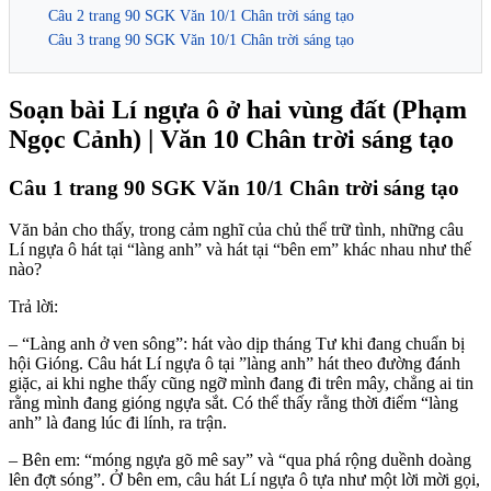
Câu 2 trang 90 SGK Văn 10/1 Chân trời sáng tạo
Câu 3 trang 90 SGK Văn 10/1 Chân trời sáng tạo
Soạn bài Lí ngựa ô ở hai vùng đất (Phạm
Ngọc Cảnh) | Văn 10 Chân trời sáng tạo
Câu 1 trang 90 SGK Văn 10/1 Chân trời sáng tạo
Văn bản cho thấy, trong cảm nghĩ của chủ thể trữ tình, những câu
Lí ngựa ô hát tại “làng anh” và hát tại “bên em” khác nhau như thế
nào?
Trả lời:
– “Làng anh ở ven sông”: hát vào dịp tháng Tư khi đang chuẩn bị
hội Gióng. Câu hát Lí ngựa ô tại ”làng anh” hát theo đường đánh
giặc, ai khi nghe thấy cũng ngỡ mình đang đi trên mây, chẳng ai tin
rằng mình đang gióng ngựa sắt. Có thể thấy rằng thời điểm “làng
anh” là đang lúc đi lính, ra trận.
– Bên em: “móng ngựa gõ mê say” và “qua phá rộng duềnh doàng
lên đợt sóng”. Ở bên em, câu hát Lí ngựa ô tựa như một lời mời gọi,