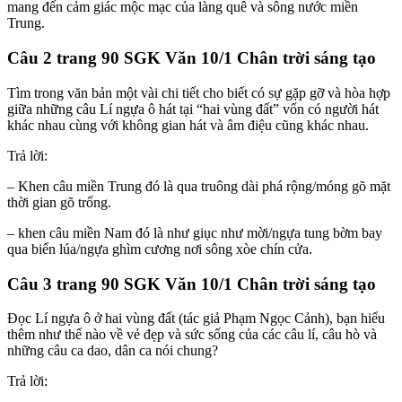
mang đến cảm giác mộc mạc của làng quê và sông nước miền
Trung.
Câu 2 trang 90 SGK Văn 10/1 Chân trời sáng tạo
Tìm trong văn bản một vài chi tiết cho biết có sự gặp gỡ và hòa hợp
giữa những câu Lí ngựa ô hát tại “hai vùng đất” vốn có người hát
khác nhau cùng với không gian hát và âm điệu cũng khác nhau.
Trả lời:
– Khen câu miền Trung đó là qua truông dài phá rộng/móng gõ mặt
thời gian gõ trống.
– khen câu miền Nam đó là như giục như mời/ngựa tung bờm bay
qua biển lúa/ngựa ghìm cương nơi sông xòe chín cửa.
Câu 3 trang 90 SGK Văn 10/1 Chân trời sáng tạo
Đọc Lí ngựa ô ở hai vùng đất (tác giả Phạm Ngọc Cảnh), bạn hiểu
thêm như thế nào về vẻ đẹp và sức sống của các câu lí, câu hò và
những câu ca dao, dân ca nói chung?
Trả lời: