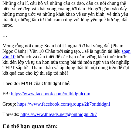
Những câu lí, câu hò và những câu ca dao, dân ca nói chung thể
hiện về vẻ đẹp và khát vọng của người dân. Họ gửi gắm vào đấy
những mong ước và những khát khao về sự yên bình, về tình yêu
lứa đôi, những tâm tư tình cảm cùng với lòng yêu quê hương, đất
nước.
…
Mong rằng nội dung: Soạn bài Lí ngựa ô ở hai vùng đất (Phạm
Ngọc Cảnh) | Văn 10 Chân trời sáng tạo…sẽ là nguồn tài liệu
soạn
văn 10
hữu ích và cần thiết để các bạn nắm vững kiến thức trước
khi đến lớp và tự tin hơn nữa trong bài thi môn ngữ văn tốt nghiệp
THPT sắp tới. Tham khảo và áp dụng thật tốt nội dung trên để đạt
kết quả cao cho kỳ thi sắp tới nhé!
Theo dõi MXH của Onthidgnl nhé:
FB:
https://www.facebook.com/onthidgnlcom
Group:
https://www.facebook.com/groups/2k7onthidgnl
Threads:
https://www.threads.net/@onthidgnl2k7
Có thể bạn quan tâm: