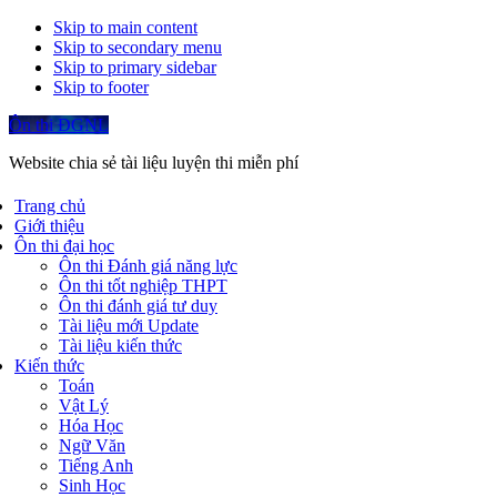
Skip to main content
Skip to secondary menu
Skip to primary sidebar
Skip to footer
Ôn thi ĐGNL
Website chia sẻ tài liệu luyện thi miễn phí
Trang chủ
Giới thiệu
Ôn thi đại học
Ôn thi Đánh giá năng lực
Ôn thi tốt nghiệp THPT
Ôn thi đánh giá tư duy
Tài liệu mới Update
Tài liệu kiến thức
Kiến thức
Toán
Vật Lý
Hóa Học
Ngữ Văn
Tiếng Anh
Sinh Học