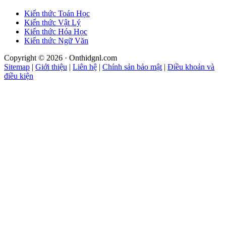
Kiến thức Toán Học
Kiến thức Vật Lý
Kiến thức Hóa Học
Kiến thức Ngữ Văn
Copyright © 2026 · Onthidgnl.com
Sitemap
|
Giới thiệu
|
Liên hệ
|
Chính sản bảo mật
|
Điều khoản và
điều kiện