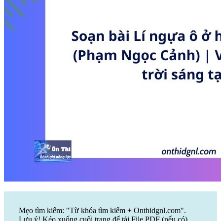
Mẹo tìm kiếm: "Từ khóa tìm kiếm + Onthidgnl.com".
Lưu ý! Kéo xuống cuối trang để tải File PDF (nếu có)