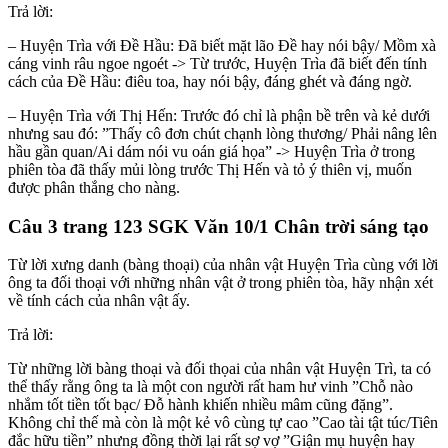
Trả lời:
– Huyện Trìa với Đề Hầu: Đã biết mặt lão Đề hay nói bậy/ Mồm xà
cáng vinh râu ngoe ngoét -> Từ trước, Huyện Trìa đã biết đến tính
cách của Đề Hầu: điêu toa, hay nói bậy, đáng ghét và đáng ngờ.
– Huyện Trìa với Thị Hến: Trước đó chỉ là phận bề trên và kẻ dưới
nhưng sau đó: ”Thấy cô đơn chút chạnh lòng thương/ Phải nâng lên
hầu gần quan/Ai dám nói vu oán giá họa” -> Huyện Trìa ở trong
phiên tòa đã thấy mủi lòng trước Thị Hến và tỏ ý thiên vị, muốn
được phân thắng cho nàng.
Câu 3 trang 123 SGK Văn 10/1 Chân trời sáng tạo
Từ lời xưng danh (bàng thoại) của nhân vật Huyện Trìa cùng với lời
ông ta đối thoại với những nhân vật ở trong phiên tòa, hãy nhận xét
về tính cách của nhân vật ấy.
Trả lời:
Từ những lời bàng thoại và đối thọai của nhân vật Huyện Trì, ta có
thể thấy rằng ông ta là một con người rất ham hư vinh ”Chỗ nào
nhắm tốt tiền tốt bạc/ Đỗ hành khiến nhiều mâm cũng đặng”.
Không chỉ thế mà còn là một kẻ vô cùng tự cao ”Cao tài tật túc/Tiên
đắc hữu tiền” nhưng đồng thời lại rất sợ vợ ”Giận mụ huyện hay