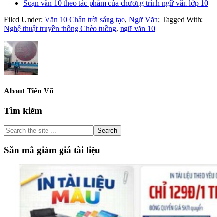
Soạn văn 10 theo tác phẩm của chương trình ngữ văn lớp 10
Filed Under:
Văn 10 Chân trời sáng tạo
,
Ngữ Văn
;
Tagged With:
Nghệ thuật truyền thống Chèo tuồng
,
ngữ văn 10
About
Tiến Vũ
Primary
Tìm kiếm
Sidebar
Search
the
site
Săn mã giảm giá tài liệu
...