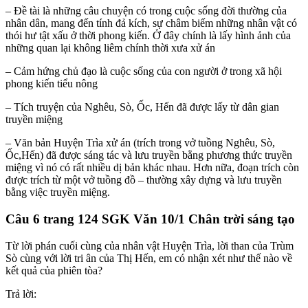
– Đề tài là những câu chuyện có trong cuộc sống đời thường của
nhân dân, mang đến tính đả kích, sự châm biếm những nhân vật có
thói hư tật xấu ở thời phong kiến. Ở đây chính là lấy hình ảnh của
những quan lại không liêm chính thời xưa xử án
– Cảm hứng chủ đạo là cuộc sống của con người ở trong xã hội
phong kiến tiểu nông
– Tích truyện của Nghêu, Sò, Ốc, Hến đã được lấy từ dân gian
truyền miệng
– Văn bản Huyện Trìa xử án (trích trong vở tuồng Nghêu, Sò,
Ốc,Hến) đã được sáng tác và lưu truyền bằng phương thức truyền
miệng vì nó có rất nhiều dị bản khác nhau. Hơn nữa, đoạn trích còn
được trích từ một vở tuồng đồ – thường xây dựng và lưu truyền
bằng việc truyền miệng.
Câu 6 trang 124 SGK Văn 10/1 Chân trời sáng tạo
Từ lời phán cuối cùng của nhân vật Huyện Trìa, lời than của Trùm
Sò cùng với lời tri ân của Thị Hến, em có nhận xét như thế nào về
kết quả của phiên tòa?
Trả lời: