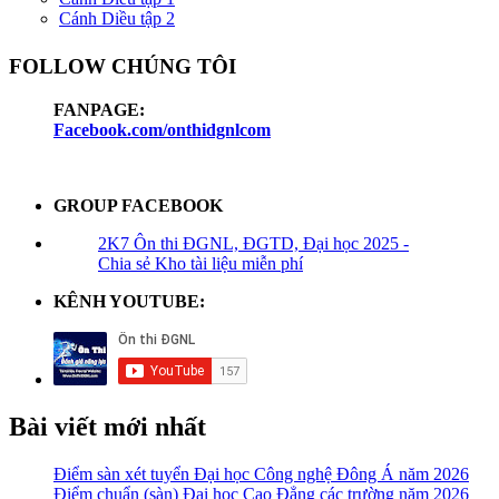
Cánh Diều tập 2
FOLLOW CHÚNG TÔI
FANPAGE:
Facebook.com/onthidgnlcom
GROUP FACEBOOK
2K7 Ôn thi ĐGNL, ĐGTD, Đại học 2025 -
Chia sẻ Kho tài liệu miễn phí
KÊNH YOUTUBE:
Bài viết mới nhất
Điểm sàn xét tuyển Đại học Công nghệ Đông Á năm 2026
Điểm chuẩn (sàn) Đại học Cao Đẳng các trường năm 2026