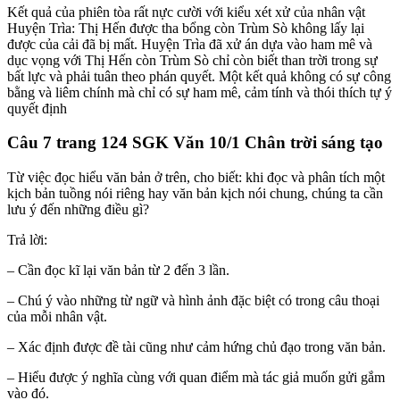
Kết quả của phiên tòa rất nực cười với kiểu xét xử của nhân vật
Huyện Trìa: Thị Hến được tha bổng còn Trùm Sò không lấy lại
được của cải đã bị mất. Huyện Trìa đã xử án dựa vào ham mê và
dục vọng với Thị Hến còn Trùm Sò chỉ còn biết than trời trong sự
bất lực và phải tuân theo phán quyết. Một kết quả không có sự công
bằng và liêm chính mà chỉ có sự ham mê, cảm tính và thói thích tự ý
quyết định
Câu 7 trang 124 SGK Văn 10/1 Chân trời sáng tạo
Từ việc đọc hiểu văn bản ở trên, cho biết: khi đọc và phân tích một
kịch bản tuồng nói riêng hay văn bản kịch nói chung, chúng ta cần
lưu ý đến những điều gì?
Trả lời:
– Cần đọc kĩ lại văn bản từ 2 đến 3 lần.
– Chú ý vào những từ ngữ và hình ảnh đặc biệt có trong câu thoại
của mỗi nhân vật.
– Xác định được đề tài cũng như cảm hứng chủ đạo trong văn bản.
– Hiểu được ý nghĩa cùng với quan điểm mà tác giả muốn gửi gắm
vào đó.