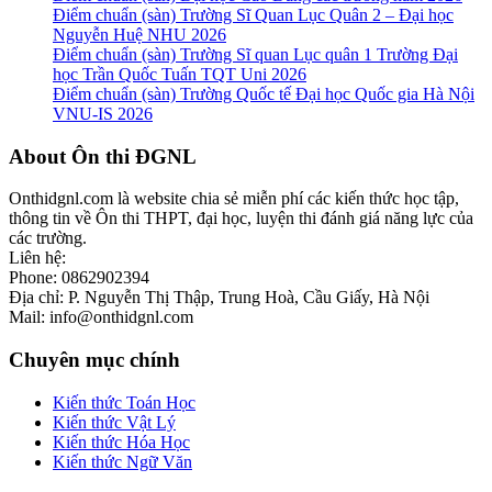
Điểm chuẩn (sàn) Trường Sĩ Quan Lục Quân 2 – Đại học
Nguyễn Huệ NHU 2026
Điểm chuẩn (sàn) Trường Sĩ quan Lục quân 1 Trường Đại
học Trần Quốc Tuấn TQT Uni 2026
Điểm chuẩn (sàn) Trường Quốc tế Đại học Quốc gia Hà Nội
VNU-IS 2026
Footer
About Ôn thi ĐGNL
Onthidgnl.com là website chia sẻ miễn phí các kiến thức học tập,
thông tin về Ôn thi THPT, đại học, luyện thi đánh giá năng lực của
các trường.
Liên hệ:
Phone: 0862902394
Địa chỉ: P. Nguyễn Thị Thập, Trung Hoà, Cầu Giấy, Hà Nội
Mail: info@onthidgnl.com
Chuyên mục chính
Kiến thức Toán Học
Kiến thức Vật Lý
Kiến thức Hóa Học
Kiến thức Ngữ Văn