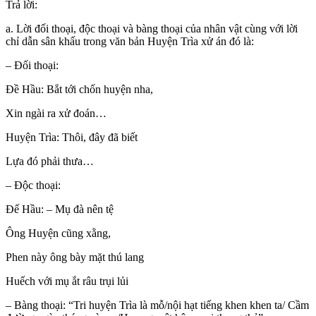
Trả lời:
a. Lời đối thoại, độc thoại và bàng thoại của nhân vật cùng với lời
chỉ dẫn sân khấu trong văn bản Huyện Trìa xử án đó là:
– Đối thoại:
Đề Hầu: Bắt tới chốn huyện nha,
Xin ngài ra xử đoán…
Huyện Trìa: Thôi, đây đã biết
Lựa đó phải thưa…
– Độc thoại:
Đế Hầu: – Mụ đà nên tệ
Ông Huyện cũng xằng,
Phen này ông bày mặt thú lang
Huếch với mụ ắt râu trụi lủi
– Bàng thoại: “Tri huyện Trìa là mỗ/nội hạt tiếng khen khen ta/ Cầm