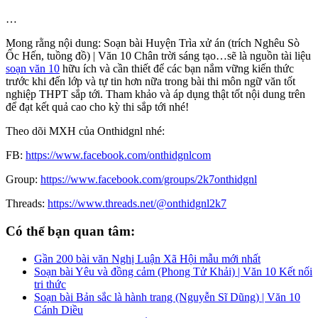
…
Mong rằng nội dung: Soạn bài Huyện Trìa xử án (trích Nghêu Sò
Ốc Hến, tuồng đồ) | Văn 10 Chân trời sáng tạo…sẽ là nguồn tài liệu
soạn văn 10
hữu ích và cần thiết để các bạn nắm vững kiến thức
trước khi đến lớp và tự tin hơn nữa trong bài thi môn ngữ văn tốt
nghiệp THPT sắp tới. Tham khảo và áp dụng thật tốt nội dung trên
để đạt kết quả cao cho kỳ thi sắp tới nhé!
Theo dõi MXH của Onthidgnl nhé:
FB:
https://www.facebook.com/onthidgnlcom
Group:
https://www.facebook.com/groups/2k7onthidgnl
Threads:
https://www.threads.net/@onthidgnl2k7
Có thể bạn quan tâm:
Gần 200 bài văn Nghị Luận Xã Hội mẫu mới nhất
Soạn bài Yêu và đồng cảm (Phong Tử Khải) | Văn 10 Kết nối
tri thức
Soạn bài Bản sắc là hành trang (Nguyễn Sĩ Dũng) | Văn 10
Cánh Diều