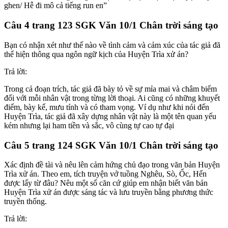
ghen/ Hễ đi mô cả tiếng run en”
Câu 4 trang 123 SGK Văn 10/1 Chân trời sáng tạo
Bạn có nhận xét như thế nào về tình cảm và cảm xúc của tác giả đã
thể hiện thông qua ngôn ngữ kịch của Huyện Trìa xử án?
Trả lời:
Trong cả đoạn trích, tác giả đã bày tỏ về sự mỉa mai và châm biếm
đối với mỗi nhân vật trong từng lời thoại. Ai cũng có những khuyết
điểm, bày kế, mưu tính và có tham vọng. Ví dụ như khi nói đến
Huyện Trìa, tác giả đã xây dựng nhân vật này là một tên quan yếu
kém nhưng lại ham tiền và sắc, vô cùng tự cao tự đại
Câu 5 trang 124 SGK Văn 10/1 Chân trời sáng tạo
Xác định đề tài và nêu lên cảm hứng chủ đạo trong văn bản Huyện
Trìa xử án. Theo em, tích truyện vở tuồng Nghêu, Sò, Ốc, Hến
được lấy từ đâu? Nêu một số căn cứ giúp em nhận biết văn bản
Huyện Trìa xử án được sáng tác và lưu truyền bằng phương thức
truyền thống.
Trả lời: