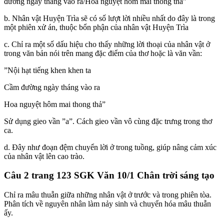
đường ngày tháng vào ra/Hoa nguyệt hôm mai thong thả”
b. Nhân vật Huyện Trìa sẽ có số lượt lời nhiều nhất do đây là trong
một phiên xử án, thuộc bổn phận của nhân vật Huyện Trìa
c. Chỉ ra một số dấu hiệu cho thấy những lời thoại của nhân vật ở
trong văn bản nói trên mang đặc điểm của thơ hoặc là văn vần:
”Nội hạt tiếng khen khen ta
Cầm đường ngày tháng vào ra
Hoa nguyệt hôm mai thong thả”
Sử dụng gieo vần ”a”. Cách gieo vần vô cùng đặc trưng trong thơ
ca.
d. Đây như đoạn đệm chuyển lời ở trong tuồng, giúp nâng cảm xúc
của nhân vật lên cao trào.
Câu 2 trang 123 SGK Văn 10/1 Chân trời sáng tạo
Chỉ ra mâu thuẫn giữa những nhân vật ở trước và trong phiên tòa.
Phân tích về nguyên nhân làm nảy sinh và chuyển hóa mâu thuẫn
ấy.