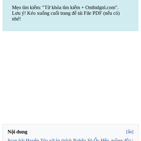
Mẹo tìm kiếm: "Từ khóa tìm kiếm + Onthidgnl.com".
Lưu ý! Kéo xuống cuối trang để tải File PDF (nếu có)
nhé!
Nội dung
[ẩn]
Soạn bài Huyện Trìa xử án (trích Nghêu Sò Ốc Hến, tuồng đồ) |