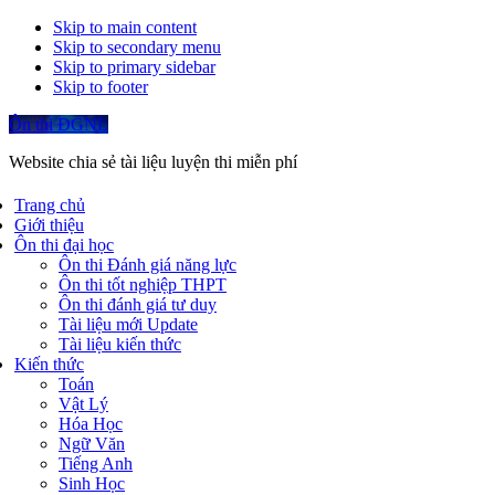
Skip to main content
Skip to secondary menu
Skip to primary sidebar
Skip to footer
Ôn thi ĐGNL
Website chia sẻ tài liệu luyện thi miễn phí
Trang chủ
Giới thiệu
Ôn thi đại học
Ôn thi Đánh giá năng lực
Ôn thi tốt nghiệp THPT
Ôn thi đánh giá tư duy
Tài liệu mới Update
Tài liệu kiến thức
Kiến thức
Toán
Vật Lý
Hóa Học
Ngữ Văn
Tiếng Anh
Sinh Học