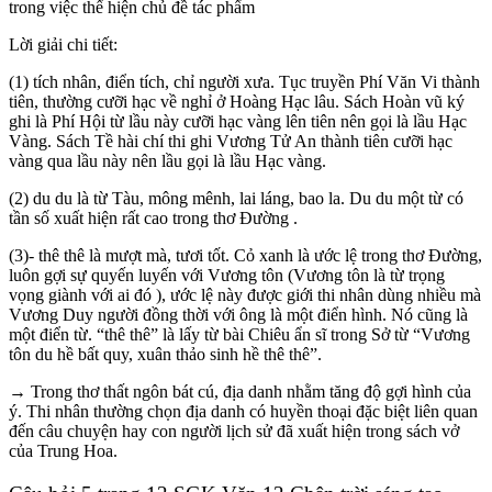
trong việc thể hiện chủ đề tác phẩm
Lời giải chi tiết:
(1) tích nhân, điển tích, chỉ người xưa. Tục truyền Phí Văn Vi thành
tiên, thường cưỡi hạc về nghỉ ở Hoàng Hạc lâu. Sách Hoàn vũ ký
ghi là Phí Hội từ lầu này cưỡi hạc vàng lên tiên nên gọi là lầu Hạc
Vàng. Sách Tề hài chí thi ghi Vương Tử An thành tiên cưỡi hạc
vàng qua lầu này nên lầu gọi là lầu Hạc vàng.
(2) du du là từ Tàu, mông mênh, lai láng, bao la. Du du một từ có
tần số xuất hiện rất cao trong thơ Đường .
(3)- thê thê là mượt mà, tươi tốt. Cỏ xanh là ước lệ trong thơ Đường,
luôn gợi sự quyến luyến với Vương tôn (Vương tôn là từ trọng
vọng giành với ai đó ), ước lệ này được giới thi nhân dùng nhiều mà
Vương Duy người đồng thời với ông là một điển hình. Nó cũng là
một điển từ. “thê thê” là lấy từ bài Chiêu ẩn sĩ trong Sở từ “Vương
tôn du hề bất quy, xuân thảo sinh hề thê thê”.
→ Trong thơ thất ngôn bát cú, địa danh nhằm tăng độ gợi hình của
ý. Thi nhân thường chọn địa danh có huyền thoại đặc biệt liên quan
đến câu chuyện hay con người lịch sử đã xuất hiện trong sách vở
của Trung Hoa.