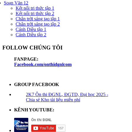
Soạn Văn 12
Kết nối tri thức tập 1
Kết nối tri thức tập 2
Chân trời sáng tạo tập 1
Chân trời sáng tạo tập 2
Cánh Diều tập 1
Cánh Diều tập 2
FOLLOW CHÚNG TÔI
FANPAGE:
Facebook.com/onthidgnlcom
GROUP FACEBOOK
2K7 Ôn thi ĐGNL, ĐGTD, Đại học 2025 -
Chia sẻ Kho tài liệu miễn phí
KÊNH YOUTUBE: