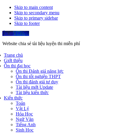
Skip to main content
Skip to secondary menu
Skip to primary sidebar
Skip to footer
Ôn thi ĐGNL
Website chia sẻ tài liệu luyện thi miễn phí
Trang chủ
Giới thiệu
Ôn thi đại học
Ôn thi Đánh giá năng lực
Ôn thi tốt nghiệp THPT
Ôn thi đánh giá tư duy
Tài liệu mới Update
Tài liệu kiến thức
Kiến thức
Toán
Vật Lý
Hóa Học
Ngữ Văn
Tiếng Anh
Sinh Học