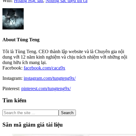
With:
Hoàng Hạc lâu
,
Những sắc điệu thi ca
About
Tùng Teng
Tôi là Tùng Teng. CEO thành lập website và là Chuyên gia nội
dung với 12 năm kinh nghiệm và chịu trách nhiệm với những nội
dung hữu ích mang lại.
Facebook:
facebook.com/caca9x
Instagram:
instagram.com/tungteng9x/
Pinterest:
pinterest.com/tungteng9x/
Primary
Tìm kiếm
Sidebar
Search
the
site
Săn mã giảm giá tài liệu
...