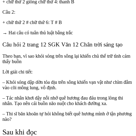
+ chữ thứ 2 giống chữ thứ 4: thanh B
Câu 2:
+ chữ thứ 2 # chữ thứ 6: T # B
→ Hai câu có tuân thủ luật bằng trắc
Câu hỏi 2 trang 12 SGK Văn 12 Chân trời sáng tạo
Theo bạn, vì sao khói sóng trên sông lại khiến chủ thể trữ tình cảm
thấy buồn
Lời giải chi tiết:
– Khói sóng dập dờn tỏa dịu trên sông khiến vạn vật như chìm đắm
vào cõi mông lung, vô định.
– Tác nhân khơi dậy nỗi nhớ quê hương đau đáu trong lòng thi
nhân. Tạo nên cái buồn não nuột cho khách đường xa.
– Thi sĩ băn khoăn tự hỏi không biết quê hương mình ở tận phương
nào?
Sau khi đọc