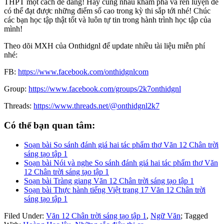
THPT một cách dễ dàng! Hãy cùng nhau khám phá và rèn luyện để
có thể đạt được những điểm số cao trong kỳ thi sắp tới nhé! Chúc
các bạn học tập thật tốt và luôn tự tin trong hành trình học tập của
mình!
Theo dõi MXH của Onthidgnl để update nhiều tài liệu miễn phí
nhé:
FB:
https://www.facebook.com/onthidgnlcom
Group:
https://www.facebook.com/groups/2k7onthidgnl
Threads:
https://www.threads.net/@onthidgnl2k7
Có thể bạn quan tâm:
Soạn bài So sánh đánh giá hai tác phẩm thơ Văn 12 Chân trời
sáng tạo tập 1
Soạn bài Nói và nghe So sánh đánh giá hai tác phẩm thơ Văn
12 Chân trời sáng tạo tập 1
Soạn bài Tràng giang Văn 12 Chân trời sáng tạo tập 1
Soạn bài Thực hành tiếng Việt trang 17 Văn 12 Chân trời
sáng tạo tập 1
Filed Under:
Văn 12 Chân trời sáng tạo tập 1
,
Ngữ Văn
;
Tagged