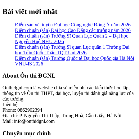
Bài viết mới nhất
Điểm sàn xét tuyển Đại học Công nghệ Đông Á năm 2026
Điểm chuẩn (sàn) Đại học Cao Đẳng các trường năm 2026
Điểm chuẩn (sàn) Trường Sĩ Quan Lục Quân 2 – Đại học
Nguyễn Huệ NHU 2026
Điểm chuẩn (sàn) Trường Sĩ quan Lục quân 1 Trường Đại
học Trần Quốc Tuấn TQT Uni 2026
Điểm chuẩn (sàn) Trường Quốc tế Đại học Quốc gia Hà Nội
VNU-IS 2026
Footer
About Ôn thi ĐGNL
Onthidgnl.com là website chia sẻ miễn phí các kiến thức học tập,
thông tin về Ôn thi THPT, đại học, luyện thi đánh giá năng lực của
các trường.
Liên hệ:
Phone: 0862902394
Địa chỉ: P. Nguyễn Thị Thập, Trung Hoà, Cầu Giấy, Hà Nội
Mail: info@onthidgnl.com
Chuyên mục chính