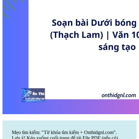
Mẹo tìm kiếm: "Từ khóa tìm kiếm + Onthidgnl.com".
Lưu ý! Kéo xuống cuối trang để tải File PDF (nếu có)