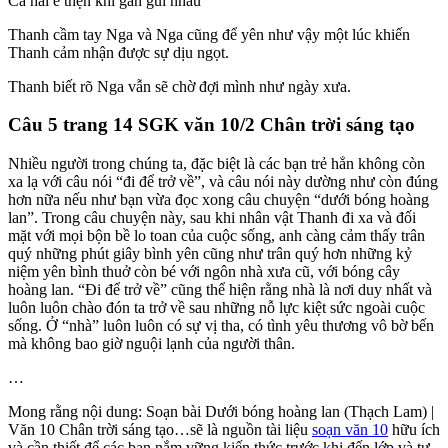
Cả hai e thẹn khi gần gũi nhau
Thanh cầm tay Nga và Nga cũng để yên như vậy một lúc khiến
Thanh cảm nhận được sự dịu ngọt.
Thanh biết rõ Nga vẫn sẽ chờ đợi mình như ngày xưa.
Câu 5 trang 14 SGK văn 10/2 Chân trời sáng tạo
Nhiều người trong chúng ta, đặc biệt là các bạn trẻ hẳn không còn
xa lạ với câu nói “đi để trở về”, và câu nói này dường như còn đúng
hơn nữa nếu như bạn vừa đọc xong câu chuyện “dưới bóng hoàng
lan”. Trong câu chuyện này, sau khi nhân vật Thanh đi xa và đối
mặt với mọi bộn bề lo toan của cuộc sống, anh càng cảm thấy trân
quý những phút giây bình yên cũng như trân quý hơn những kỷ
niệm yên bình thuở còn bé với ngôn nhà xưa cũ, với bóng cây
hoàng lan. “Đi để trở về” cũng thể hiện rằng nhà là nơi duy nhất và
luôn luôn chào đón ta trở về sau những nỗ lực kiệt sức ngoài cuộc
sống. Ở “nhà” luôn luôn có sự vị tha, có tình yêu thương vô bờ bến
mà không bao giờ nguội lạnh của người thân.
…
Mong rằng nội dung: Soạn bài Dưới bóng hoàng lan (Thạch Lam) |
Văn 10 Chân trời sáng tạo…sẽ là nguồn tài liệu
soạn văn 10
hữu ích
và cần thiết để các bạn nắm vững kiến thức trước khi đến lớp và tự