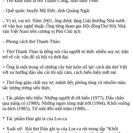
– Tên khai sinh là Hồ Thành Công, sinh năm 1946
– Quê quán: huyện Mộ Đức, tỉnh Quảng Ngãi
– Vị trí, vai trò: Năm 2001, ông được tặng Giải thưởng Nhà nước
về văn học nghệ thuật. Ông từng tham gia Hội đồngThơ Hội Nhà
văn Việt Nam trên cương vị Phó Chủ tịch
– Phong cách thơ Thanh Thảo:
+ Thơ Thanh Thảo là tiếng nói của người tri thức nhiều suy tư, trăn
trở về các vấn đề xã hội và thời đại.
+ Ông là một trong số những cây bút luôn nỗ lực cách tân thơ Việt
với xu hướng đào sâu cái tôi nội cảm, cách biểu hiện mới mẻ.
+ Thơ ông giàu chất suy tư, mãnh liệt, phóng túng và nhuốm màu
sắc tượng trưng siêu thực.
– Tác phẩm tiêu biểu: Những người đi tới biển (1977), Dấu chân
qua trảng cỏ (1980), Những ngọn sóng mặt trời (1994), Khối vuông
ru-bích (1985), Từ một đến một trăm (1988)…
* Tác phẩm Đàn ghi ta của Lor-ca
+ Xuất xứ: Bài thơ Đàn ghi ta của Lor-ca rút trong tập “Khối