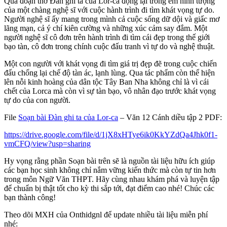
Qua đoạn thơ Đàn ghi ta của Lor-ca đọng lại trong em hình tượng
của một chàng nghệ sĩ với cuộc hành trình đi tìm khát vọng tự do.
Người nghệ sĩ ấy mang trong mình cả cuộc sống dữ dội và giấc mơ
lãng mạn, cả ý chí kiên cường và những xúc cảm say đắm. Một
người nghệ sĩ cô đơn trên hành trình đi tìm cái đẹp trong thế giới
bạo tàn, cô đơn trong chính cuộc đấu tranh vì tự do và nghệ thuật.
Một con người với khát vọng đi tìm giá trị đẹp đẽ trong cuộc chiến
đấu chống lại chế độ tàn ác, lạnh lùng. Qua tác phẩm còn thể hiện
lên nỗi kinh hoàng của dân tộc Tây Ban Nha không chỉ là vì cái
chết của Lorca mà còn vì sự tàn bạo, vô nhân đạo trước khát vọng
tự do của con người.
File
Soạn bài Đàn ghi ta của Lor-ca
– Văn 12 Cánh diều tập 2 PDF:
https://drive.google.com/file/d/1jX8xHTye6ik0KkYZdQa4Jhk0f1-
vmCFQ/view?usp=sharing
Hy vọng rằng phần Soạn bài trên sẽ là nguồn tài liệu hữu ích giúp
các bạn học sinh không chỉ nắm vững kiến thức mà còn tự tin hơn
trong môn Ngữ Văn THPT. Hãy cùng nhau khám phá và luyện tập
để chuẩn bị thật tốt cho kỳ thi sắp tới, đạt điểm cao nhé! Chúc các
bạn thành công!
Theo dõi MXH của Onthidgnl để update nhiều tài liệu miễn phí
nhé: