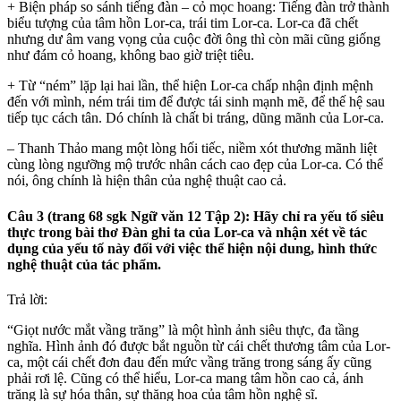
+ Biện pháp so sánh tiếng đàn – cỏ mọc hoang: Tiếng đàn trở thành
biểu tượng của tâm hồn Lor-ca, trái tim Lor-ca. Lor-ca đã chết
nhưng dư âm vang vọng của cuộc đời ông thì còn mãi cũng giống
như đám cỏ hoang, không bao giờ triệt tiêu.
+ Từ “ném” lặp lại hai lần, thể hiện Lor-ca chấp nhận định mệnh
đến với mình, ném trái tim để được tái sinh mạnh mẽ, để thế hệ sau
tiếp tục cách tân. Dó chính là chất bi tráng, dũng mãnh của Lor-ca.
– Thanh Thảo mang một lòng hối tiếc, niềm xót thương mãnh liệt
cùng lòng ngưỡng mộ trước nhân cách cao đẹp của Lor-ca. Có thể
nói, ông chính là hiện thân của nghệ thuật cao cả.
Câu 3 (trang 68 sgk Ngữ văn 12 Tập 2): Hãy chỉ ra yếu tố siêu
thực trong bài thơ Đàn ghi ta của Lor-ca và nhận xét về tác
dụng của yếu tố này đối với việc thể hiện nội dung, hình thức
nghệ thuật của tác phẩm.
Trả lời:
“Giọt nước mắt vầng trăng” là một hình ảnh siêu thực, đa tầng
nghĩa. Hình ảnh đó được bắt nguồn từ cái chết thương tâm của Lor-
ca, một cái chết đơn đau đến mức vầng trăng trong sáng ấy cũng
phải rơi lệ. Cũng có thể hiểu, Lor-ca mang tâm hồn cao cả, ánh
trăng là sự hóa thân, sự thăng hoa của tâm hồn nghệ sĩ.