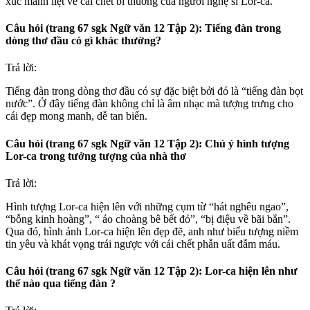
xúc mãnh liệt về cái chết bi thuơng của người nghệ sĩ Lor-ca.
Câu hỏi (trang 67 sgk Ngữ văn 12 Tập 2): Tiếng đàn trong
dòng thơ đầu có gì khác thường?
Trả lời:
Tiếng đàn trong dòng thơ đầu có sự đặc biệt bởi đó là “tiếng đàn bọt
nước”. Ở đây tiếng đàn không chỉ là âm nhạc mà tượng trưng cho
cái đẹp mong manh, dễ tan biến.
Câu hỏi (trang 67 sgk Ngữ văn 12 Tập 2): Chú ý hình tượng
Lor-ca trong tưởng tượng của nhà thơ
Trả lời:
Hình tượng Lor-ca hiện lên với những cụm từ “hát nghêu ngao”,
“bỗng kinh hoàng”, “ áo choàng bê bết đỏ”, “bị điệu về bãi bắn”.
Qua đó, hình ảnh Lor-ca hiện lên đẹp đẽ, anh như biểu tượng niềm
tin yêu và khát vọng trái ngược với cái chết phẫn uất đẫm máu.
Câu hỏi (trang 67 sgk Ngữ văn 12 Tập 2): Lor-ca hiện lên như
thế nào qua tiếng đàn ?