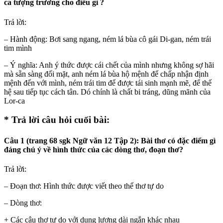
ca tượng trương cho điều gì ?
Trả lời:
– Hành động: Bơi sang ngang, ném lá bùa cô gái Di-gan, ném trái
tim mình
– Ý nghĩa: Anh ý thức được cái chết của mình nhưng không sợ hãi
mà sẵn sàng đối mặt, anh ném lá bùa hộ mệnh để chấp nhận định
mệnh đến với mình, ném trái tim để được tái sinh mạnh mẽ, để thế
hệ sau tiếp tục cách tân. Dó chính là chất bi tráng, dũng mãnh của
Lor-ca
* Trả lời câu hỏi cuối bài:
Câu 1 (trang 68 sgk Ngữ văn 12 Tập 2): Bài thơ có đặc điểm gì
đáng chú ý về hình thức của các dòng thơ, đoạn thơ?
Trả lời:
– Đoạn thơ: Hình thức được viết theo thể thơ tự do
– Dòng thơ:
+ Các câu thơ tự do với dung lượng dài ngắn khác nhau