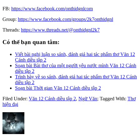
FB:
https://www.facebook.com/onthidgnlcom
Group:
https://www.facebook.com/groups/2k7onthidgnl
Threads:
https://www.threads.net/@onthidgnl2k7
Có thể bạn quan tâm:
Viết bài nghị luận so sánh, đánh giá hai tác phẩm thơ Văn 12
Cánh diều tập 2
Soạn bài Bài thơ của một người yêu nước mình Văn 12 Cánh
diều tập 2
Trình bày về so sánh, đánh giá hai tác phẩm thơ Văn 12 Cánh
diều tập 2
Soạn bài Thời gian Văn 12 Cánh diều tập 2
Filed Under:
Văn 12 Cánh diều tập 2
,
Ngữ Văn
;
Tagged With:
Thơ
hiện đại