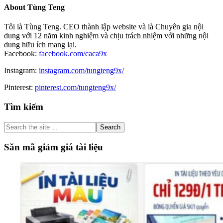
About
Tùng Teng
Tôi là Tùng Teng. CEO thành lập website và là Chuyên gia nội
dung với 12 năm kinh nghiệm và chịu trách nhiệm với những nội
dung hữu ích mang lại.
Facebook:
facebook.com/caca9x
Instagram:
instagram.com/tungteng9x/
Pinterest:
pinterest.com/tungteng9x/
Primary
Tìm kiếm
Sidebar
Search
the
site
Săn mã giảm giá tài liệu
...