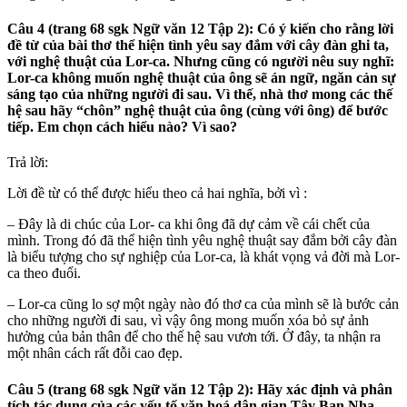
Câu 4 (trang 68 sgk Ngữ văn 12 Tập 2): Có ý kiến cho rằng lời
đề từ của bài thơ thể hiện tình yêu say đắm với cây đàn ghi ta,
với nghệ thuật của Lor-ca. Nhưng cũng có người nêu suy nghĩ:
Lor-ca không muốn nghệ thuật của ông sẽ án ngữ, ngăn cản sự
sáng tạo của những người đi sau. Vì thế, nhà thơ mong các thế
hệ sau hãy “chôn” nghệ thuật của ông (cùng với ông) để bước
tiếp. Em chọn cách hiểu nào? Vì sao?
Trả lời:
Lời đề từ có thể được hiểu theo cả hai nghĩa, bởi vì :
– Đây là di chúc của Lor- ca khi ông đã dự cảm về cái chết của
mình. Trong đó đã thể hiện tình yêu nghệ thuật say đắm bởi cây đàn
là biểu tượng cho sự nghiệp của Lor-ca, là khát vọng vả đời mà Lor-
ca theo đuổi.
– Lor-ca cũng lo sợ một ngày nào đó thơ ca của mình sẽ là bước cản
cho những người đi sau, vì vậy ông mong muốn xóa bỏ sự ảnh
hưởng của bản thân để cho thế hệ sau vươn tới. Ở đây, ta nhận ra
một nhân cách rất đỗi cao đẹp.
Câu 5 (trang 68 sgk Ngữ văn 12 Tập 2): Hãy xác định và phân
tích tác dụng của các yếu tố văn hoá dân gian Tây Ban Nha