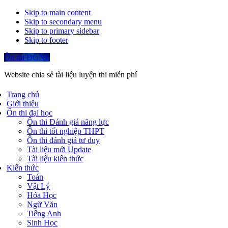
Skip to main content
Skip to secondary menu
Skip to primary sidebar
Skip to footer
Ôn thi ĐGNL
Website chia sẻ tài liệu luyện thi miễn phí
Trang chủ
Giới thiệu
Ôn thi đại học
Ôn thi Đánh giá năng lực
Ôn thi tốt nghiệp THPT
Ôn thi đánh giá tư duy
Tài liệu mới Update
Tài liệu kiến thức
Kiến thức
Toán
Vật Lý
Hóa Học
Ngữ Văn
Tiếng Anh
Sinh Học