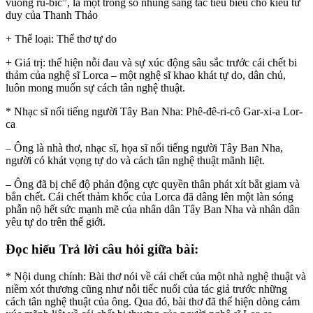
vuông ru-bic”, là một trong số nhũng sáng tác tiêu biểu cho kiểu tư
duy của Thanh Thảo
+ Thể loại: Thể thơ tự do
+ Giá trị: thể hiện nỗi đau và sự xúc động sâu sắc trước cái chết bi
thảm của nghệ sĩ Lorca – một nghệ sĩ khao khát tự do, dân chủ,
luôn mong muốn sự cách tân nghệ thuật.
* Nhạc sĩ nổi tiếng người Tây Ban Nha: Phê-đê-ri-cô Gar-xi-a Lor-
ca
– Ông là nhà thơ, nhạc sĩ, họa sĩ nổi tiếng người Tây Ban Nha,
người có khát vọng tự do và cách tân nghệ thuật mãnh liệt.
– Ông đã bị chế độ phản động cực quyền thân phát xít bắt giam và
bắn chết. Cái chết thảm khốc của Lorca đã dâng lên một làn sóng
phẫn nộ hết sức mạnh mẽ của nhân dân Tây Ban Nha và nhân dân
yêu tự do trên thế giới.
Đọc hiểu Trả lời câu hỏi giữa bài:
* Nội dung chính: Bài thơ nói về cái chết của một nhà nghệ thuật và
niềm xót thương cũng như nỗi tiếc nuối của tác giả trước những
cách tân nghệ thuật của ông. Qua đó, bài thơ đã thể hiện dòng cảm