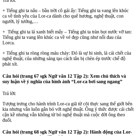
Trả lời:
+ Tiếng ghi ta nâu – bầu trời cô gái ấy: Tiếng ghi ta vang lên khúc
ca về tình yêu của Lor-ca dành cho quê hương, nghệ thuật, con
người, lý tưởng,…
+ Tiếng ghi ta lá xanh biết mấy – Tiếng ghi ta tràn bọt nước vỡ tan:
Tiếng ghi ta vang lên khúc ca về vẻ đẹp cũng như nỗi đau của
Lorca.
+ Tiếng ghi ta ròng ròng máu chảy: Đó là sự hi sinh, là cái chết của
nghệ thuật, của những sáng tạo cách tân bị chèn ép trước chế độ
phát xít.
Câu hỏi (trang 67 sgk Ngữ văn 12 Tập 2): Xem chú thích và
suy luận về ý nghĩa của hình ảnh “Lor-ca bơi sang ngang”
Trả lời:
Tượng trưng cho hành trình Lor-ca giã từ cõi thực sang thế giới bên
kia nhưng vẫn luôn gắn bó với nghệ thuật. Ông ý thức được cái chết
cận kề nhưng vẫn không từ bỏ nghệ thuật mà cuộc đời ông theo
đuổi.
Câu hỏi (trang 68 sgk Ngữ văn 12 Tập 2): Hành động của Lor-