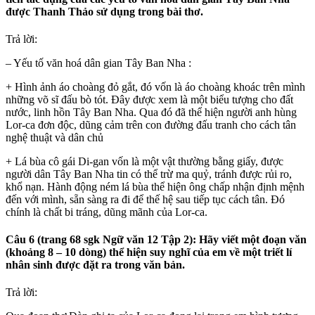
được Thanh Thảo sử dụng trong bài thơ.
Trả lời:
– Yếu tố văn hoá dân gian Tây Ban Nha :
+ Hình ảnh áo choàng đỏ gắt, đó vốn là áo choàng khoác trên mình
những võ sĩ đấu bò tót. Đây được xem là một biểu tượng cho đất
nước, linh hồn Tây Ban Nha. Qua đó đã thể hiện người anh hùng
Lor-ca đơn độc, dũng cảm trên con đường đấu tranh cho cách tân
nghệ thuật và dân chủ
+ Lá bùa cô gái Di-gan vốn là một vật thường bằng giấy, được
người dân Tây Ban Nha tin có thể trừ ma quỷ, tránh được rủi ro,
khổ nạn. Hành động ném lá bùa thể hiện ông chấp nhận định mệnh
đến với mình, sẵn sàng ra đi để thế hệ sau tiếp tục cách tân. Đó
chính là chất bi tráng, dũng mãnh của Lor-ca.
Câu 6 (trang 68 sgk Ngữ văn 12 Tập 2): Hãy viết một đoạn văn
(khoảng 8 – 10 dòng) thể hiện suy nghĩ của em về một triết lí
nhân sinh được đặt ra trong văn bản.
Trả lời: