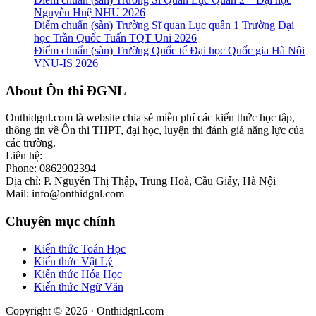
Nguyễn Huệ NHU 2026
Điểm chuẩn (sàn) Trường Sĩ quan Lục quân 1 Trường Đại
học Trần Quốc Tuấn TQT Uni 2026
Điểm chuẩn (sàn) Trường Quốc tế Đại học Quốc gia Hà Nội
VNU-IS 2026
Footer
About Ôn thi ĐGNL
Onthidgnl.com là website chia sẻ miễn phí các kiến thức học tập,
thông tin về Ôn thi THPT, đại học, luyện thi đánh giá năng lực của
các trường.
Liên hệ:
Phone: 0862902394
Địa chỉ: P. Nguyễn Thị Thập, Trung Hoà, Cầu Giấy, Hà Nội
Mail: info@onthidgnl.com
Chuyên mục chính
Kiến thức Toán Học
Kiến thức Vật Lý
Kiến thức Hóa Học
Kiến thức Ngữ Văn
Copyright © 2026 · Onthidgnl.com