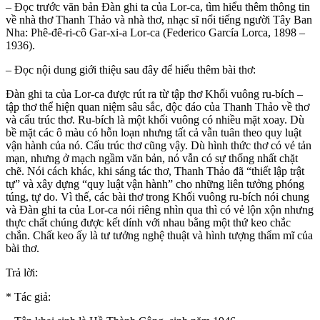
– Đọc trước văn bản Đàn ghi ta của Lor-ca, tìm hiểu thêm thông tin
về nhà thơ Thanh Thảo và nhà thơ, nhạc sĩ nổi tiếng người Tây Ban
Nha: Phê-đê-ri-cô Gar-xi-a Lor-ca (Federico García Lorca, 1898 –
1936).
– Đọc nội dung giới thiệu sau đây để hiểu thêm bài thơ:
Đàn ghi ta của Lor-ca được rút ra từ tập thơ Khối vuông ru-bích –
tập thơ thể hiện quan niệm sâu sắc, độc đáo của Thanh Thảo về thơ
và cấu trúc thơ. Ru-bích là một khối vuông có nhiều mặt xoay. Dù
bề mặt các ô màu có hỗn loạn nhưng tất cả vẫn tuân theo quy luật
vận hành của nó. Cấu trúc thơ cũng vậy. Dù hình thức thơ có vẻ tản
mạn, nhưng ở mạch ngầm văn bản, nó vẫn có sự thống nhất chặt
chẽ. Nói cách khác, khi sáng tác thơ, Thanh Thảo đã “thiết lập trật
tự” và xây dựng “quy luật vận hành” cho những liên tưởng phóng
túng, tự do. Vì thế, các bài thơ trong Khối vuông ru-bích nói chung
và Đàn ghi ta của Lor-ca nói riêng nhìn qua thì có vẻ lộn xộn nhưng
thực chất chúng được kết dính với nhau bằng một thứ keo chắc
chắn. Chất keo ấy là tư tưởng nghệ thuật và hình tượng thẩm mĩ của
bài thơ.
Trả lời:
* Tác giả: