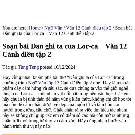
You are here:
Home
/
Ngữ Văn
/
Văn 12 Cánh diều tập 2
/
Soạn bài
Đàn ghi ta của Lor-ca – Văn 12 Cánh diều tập 2
Soạn bài Đàn ghi ta của Lor-ca – Văn 12
Cánh diều tập 2
Tác giả
Tùng Teng
posted
16/12/2024
Hãy cùng nhau khám phá bài thơ “Đàn ghi ta của Lor-ca” trong
chương trình
Ngữ Văn lớp 12
Cánh Diều tập 2 nhé! Đây là một tác
phẩm đầy cảm hứng và sâu sắc, sẽ đưa chúng ta vào thế giới nghệ
thuật của Lor-ca – một nhân vật nổi bật trong nền văn học. Các em
hãy chuẩn bị tinh thần để nắm vững kiến thức, không chỉ để học tốt
mà còn để cảm nhận được vẻ đẹp của ngôn từ và tâm hồn con
người trong từng câu chữ. Chắc chắn rằng việc tìm hiểu tác phẩm
này sẽ không chỉ giúp các em có điểm số cao mà còn mở ra những
chân trời mới trong tư duy và cảm xúc! Hãy cùng nhau bước vào
hành trình thú vị này nào!