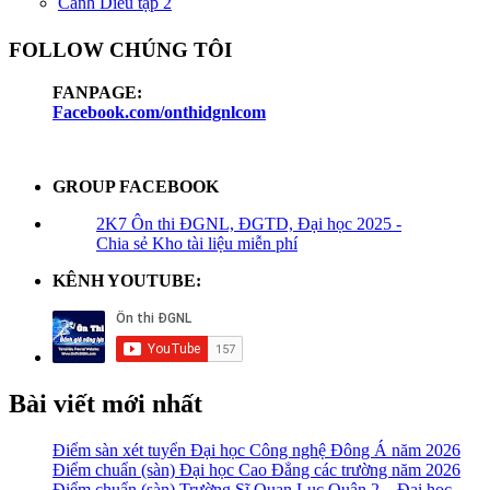
Cánh Diều tập 2
FOLLOW CHÚNG TÔI
FANPAGE:
Facebook.com/onthidgnlcom
GROUP FACEBOOK
2K7 Ôn thi ĐGNL, ĐGTD, Đại học 2025 -
Chia sẻ Kho tài liệu miễn phí
KÊNH YOUTUBE:
Bài viết mới nhất
Điểm sàn xét tuyển Đại học Công nghệ Đông Á năm 2026
Điểm chuẩn (sàn) Đại học Cao Đẳng các trường năm 2026
Điểm chuẩn (sàn) Trường Sĩ Quan Lục Quân 2 – Đại học