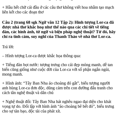
+ Hầu hết chữ cái đầu ở các câu thơ không viết hoa nhằm tạo mạch
liên kết cho các đoạn thơ
Câu 2 (trang 68 sgk Ngữ văn 12 Tập 2): Hình tượng Lor-ca đã
được nhà thơ khắc hoạ như thế nào qua các chi tiết về tiếng
đàn, các hình ảnh, từ ngữ và biện pháp nghệ thuật? Từ đó, hãy
chỉ ra tình cảm, suy nghĩ của Thanh Thảo về nhà thơ Lor-ca.
Trả lời:
– Hình tượng Lor-ca được khắc họa thông qua:
+ Tiếng đàn bọt nước: tượng trưng cho cái đẹp mỏng manh, dễ tan
biến cũng giống như cuộc đời của Lor-ca với số phận ngắn ngủi,
mong manh.
+ Hình ảnh: “Tây Ban Nha áo choàng đỏ gắt”, biểu tượng người
anh hùng Lor-ca đơn độc, dũng cảm trên con đường đấu tranh cho
cách tân nghệ thuật và dân chủ
+ Nghệ thuật đối: Tây Ban Nha hát nghêu ngao đại diện cho khát
vọng tự do. Đối lập với hình ảnh “áo choàng bê bết đỏ”, biểu trưng
cho sự tàn bạo, độc tài của phát xít.