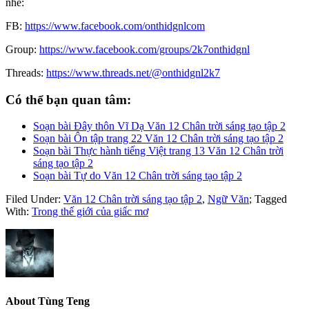
nhé:
FB:
https://www.facebook.com/onthidgnlcom
Group:
https://www.facebook.com/groups/2k7onthidgnl
Threads:
https://www.threads.net/@onthidgnl2k7
Có thể bạn quan tâm:
Soạn bài Đây thôn Vĩ Dạ Văn 12 Chân trời sáng tạo tập 2
Soạn bài Ôn tập trang 22 Văn 12 Chân trời sáng tạo tập 2
Soạn bài Thực hành tiếng Việt trang 13 Văn 12 Chân trời
sáng tạo tập 2
Soạn bài Tự do Văn 12 Chân trời sáng tạo tập 2
Filed Under:
Văn 12 Chân trời sáng tạo tập 2
,
Ngữ Văn
;
Tagged
With:
Trong thế giới của giấc mơ
About
Tùng Teng