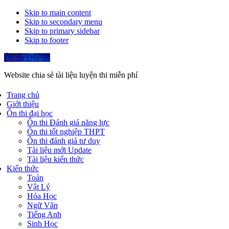
Skip to main content
Skip to secondary menu
Skip to primary sidebar
Skip to footer
Ôn thi ĐGNL
Website chia sẻ tài liệu luyện thi miễn phí
Trang chủ
Giới thiệu
Ôn thi đại học
Ôn thi Đánh giá năng lực
Ôn thi tốt nghiệp THPT
Ôn thi đánh giá tư duy
Tài liệu mới Update
Tài liệu kiến thức
Kiến thức
Toán
Vật Lý
Hóa Học
Ngữ Văn
Tiếng Anh
Sinh Học