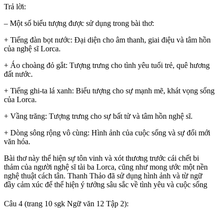
Trả lời:
– Một số biểu tượng được sử dụng trong bài thơ:
+ Tiếng đàn bọt nước: Đại diện cho âm thanh, giai điệu và tâm hồn
của nghệ sĩ Lorca.
+ Áo choàng đỏ gắt: Tượng trưng cho tình yêu tuổi trẻ, quê hương
đất nước.
+ Tiếng ghi-ta lá xanh: Biểu tượng cho sự mạnh mẽ, khát vọng sống
của Lorca.
+ Vầng trăng: Tượng trưng cho sự bất tử và tâm hồn nghệ sĩ.
+ Dòng sông rộng vô cùng: Hình ảnh của cuộc sống và sự đổi mới
văn hóa.
Bài thơ này thể hiện sự tôn vinh và xót thương trước cái chết bi
thảm của người nghệ sĩ tài ba Lorca, cũng như mong ước một nền
nghệ thuật cách tân. Thanh Thảo đã sử dụng hình ảnh và từ ngữ
đầy cảm xúc để thể hiện ý tưởng sâu sắc về tình yêu và cuộc sống
Câu 4 (trang 10 sgk Ngữ văn 12 Tập 2):