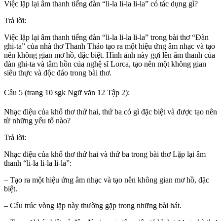
Việc lặp lại âm thanh tiếng đàn “li-la li-la li-la” có tác dụng gì?
Trả lời:
Việc lặp lại âm thanh tiếng đàn “li-la li-la li-la” trong bài thơ “Đàn
ghi-ta” của nhà thơ Thanh Thảo tạo ra một hiệu ứng âm nhạc và tạo
nên không gian mơ hồ, đặc biệt. Hình ảnh này gợi lên âm thanh của
đàn ghi-ta và tâm hồn của nghệ sĩ Lorca, tạo nên một không gian
siêu thực và độc đáo trong bài thơ.
Câu 5 (trang 10 sgk Ngữ văn 12 Tập 2):
Nhạc điệu của khổ thơ thứ hai, thứ ba có gì đặc biệt và được tạo nên
từ những yếu tố nào?
Trả lời:
Nhạc điệu của khổ thơ thứ hai và thứ ba trong bài thơ Lặp lại âm
thanh “li-la li-la li-la”:
– Tạo ra một hiệu ứng âm nhạc và tạo nên không gian mơ hồ, đặc
biệt.
– Cấu trúc vòng lặp này thường gặp trong những bài hát.