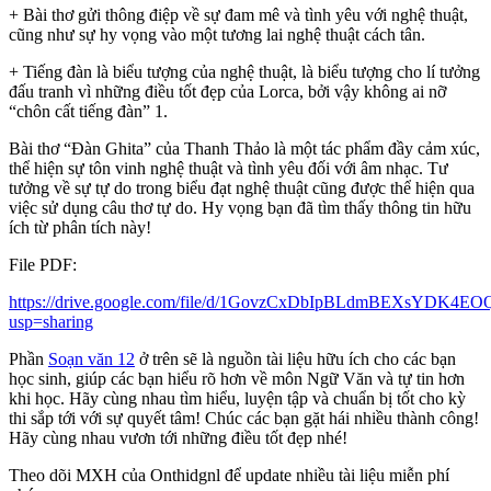
+ Bài thơ gửi thông điệp về sự đam mê và tình yêu với nghệ thuật,
cũng như sự hy vọng vào một tương lai nghệ thuật cách tân.
+ Tiếng đàn là biểu tượng của nghệ thuật, là biểu tượng cho lí tưởng
đấu tranh vì những điều tốt đẹp của Lorca, bởi vậy không ai nỡ
“chôn cất tiếng đàn” 1.
Bài thơ “Đàn Ghita” của Thanh Thảo là một tác phẩm đầy cảm xúc,
thể hiện sự tôn vinh nghệ thuật và tình yêu đối với âm nhạc. Tư
tưởng về sự tự do trong biểu đạt nghệ thuật cũng được thể hiện qua
việc sử dụng câu thơ tự do. Hy vọng bạn đã tìm thấy thông tin hữu
ích từ phân tích này!
File PDF:
https://drive.google.com/file/d/1GovzCxDbIpBLdmBEXsYDK4E
usp=sharing
Phần
Soạn văn 12
ở trên sẽ là nguồn tài liệu hữu ích cho các bạn
học sinh, giúp các bạn hiểu rõ hơn về môn Ngữ Văn và tự tin hơn
khi học. Hãy cùng nhau tìm hiểu, luyện tập và chuẩn bị tốt cho kỳ
thi sắp tới với sự quyết tâm! Chúc các bạn gặt hái nhiều thành công!
Hãy cùng nhau vươn tới những điều tốt đẹp nhé!
Theo dõi MXH của Onthidgnl để update nhiều tài liệu miễn phí