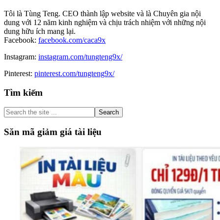
Tôi là Tùng Teng. CEO thành lập website và là Chuyên gia nội
dung với 12 năm kinh nghiệm và chịu trách nhiệm với những nội
dung hữu ích mang lại.
Facebook:
facebook.com/caca9x
Instagram:
instagram.com/tungteng9x/
Pinterest:
pinterest.com/tungteng9x/
Primary
Tìm kiếm
Sidebar
Search
the
site
Săn mã giảm giá tài liệu
...