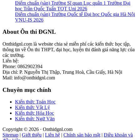
Điểm chuẩn (sàn) Trường Sĩ quan Lục quân 1 Trường Đại
học Trần Quốc Tuấn TQT Uni 2026
Điểm chuẩn (sàn) Trường Quốc tế Đại học Quốc gia Hà Nội
VNU-IS 2026
Footer
About Ôn thi ĐGNL
Onthidgnl.com là website chia sẻ miễn phí các kiến thức học tập,
thông tin về Ôn thi THPT, đại học, luyện thi đánh giá năng lực của
các trường.
Liên hệ:
Phone: 0862902394
Địa chỉ: P. Nguyễn Thị Thập, Trung Hoà, Cầu Giấy, Hà Nội
Mail: info@onthidgnl.com
Chuyên mục chính
Kiến thức Toán Học
Kiến thức Vật Lý
Kiến thức Hóa Học
Kiến thức Ngữ Văn
Copyright © 2026 · Onthidgnl.com
Sitemap
|
Giới thiệu
|
Liên hệ
|
Chính sản bảo mật
|
Điều khoản và