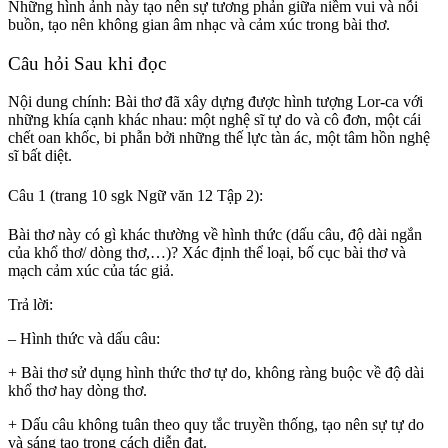
Những hình ảnh này tạo nên sự tương phản giữa niềm vui và nỗi
buồn, tạo nên không gian âm nhạc và cảm xúc trong bài thơ.
Câu hỏi Sau khi đọc
Nội dung chính: Bài thơ đã xây dựng được hình tượng Lor-ca với
những khía cạnh khác nhau: một nghệ sĩ tự do và cô đơn, một cái
chết oan khốc, bi phẫn bởi những thế lực tàn ác, một tâm hồn nghệ
sĩ bất diệt.
Câu 1 (trang 10 sgk Ngữ văn 12 Tập 2):
Bài thơ này có gì khác thường về hình thức (dấu câu, độ dài ngắn
của khổ thơ/ dòng thơ,…)? Xác định thể loại, bố cục bài thơ và
mạch cảm xúc của tác giả.
Trả lời:
– Hình thức và dấu câu:
+ Bài thơ sử dụng hình thức thơ tự do, không ràng buộc về độ dài
khổ thơ hay dòng thơ.
+ Dấu câu không tuân theo quy tắc truyền thống, tạo nên sự tự do
và sáng tạo trong cách diễn đạt.