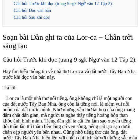
Câu hỏi Trước khi đọc (trang 9 sgk Ngữ văn 12 Tập 2):
Câu hỏi Đọc văn bản
Câu hỏi Sau khi đọc
Soạn bài Đàn ghi ta của Lor-ca – Chân trời
sáng tạo
Câu hỏi Trước khi đọc
(trang 9 sgk Ngữ văn 12 Tập 2):
Hãy tìm hiểu thông tin về nhà thơ Lor-ca và đất nước Tây Ban Nha
trước khi đọc văn bản này.
Trả lời:
– Lor ca là một nhà thơ nổi tiếng, ông không chỉ là một người con
của đất nước Tây Ban Nha, ông còn là tiếng nói, là niềm vui nỗi
buồn của đất nước mình. Nhờ những vần thơ tài hoa của ông mang
đậm chất dân gian, mà người ta nghe thấy tiếng hoàng hôn than
khóc ánh bình minh. Tiếng đàn ghi ta cất lên làm sao xuyến tiếng
đôi thằn lằn thì thầm bên tảng đá ven sông, tiếng cát lạo sạo dưới
chân cặp người yêu bên nhau. Cũng nhờ tiếng thơ của ông, đất
nước Tây Ban Nha hiện lên với chiều dài lịch sử với những sắc màu