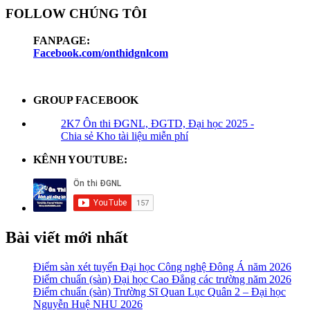
FOLLOW CHÚNG TÔI
FANPAGE:
Facebook.com/onthidgnlcom
GROUP FACEBOOK
2K7 Ôn thi ĐGNL, ĐGTD, Đại học 2025 -
Chia sẻ Kho tài liệu miễn phí
KÊNH YOUTUBE:
Bài viết mới nhất
Điểm sàn xét tuyển Đại học Công nghệ Đông Á năm 2026
Điểm chuẩn (sàn) Đại học Cao Đẳng các trường năm 2026
Điểm chuẩn (sàn) Trường Sĩ Quan Lục Quân 2 – Đại học
Nguyễn Huệ NHU 2026