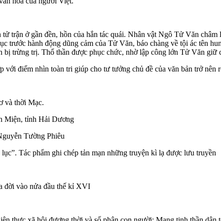
văn hoá của người Việt.
h tử trận ở gần đền, hồn của hắn tác quái. Nhân vật Ngô Tử Văn châm 
hục trước hành động dũng cảm của Tử Văn, báo chàng về tội ác tên hun
 bị trừng trị. Thổ thần được phục chức, nhờ lập công lớn Tử Văn giữ
ợp với điểm nhìn toàn tri giúp cho tư tưởng chủ đề của văn bản trở nên 
ơ và thời Mạc.
h Miện, tỉnh Hải Dương
sĩ Nguyễn Tường Phiêu
 lục”. Tác phẩm ghi chép tản mạn những truyện kì lạ được lưu truyền
a đời vào nửa đầu thế kỉ XVI
 hiện thực xã hội đương thời và số phận con người; Mang tinh thần dân