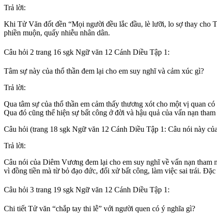
Trả lời:
Khi Tử Văn đốt đền “Mọi người đều lắc đầu, lè lưỡi, lo sợ thay cho T
phiền muộn, quấy nhiễu nhân dân.
Câu hỏi 2 trang 16 sgk Ngữ văn 12 Cánh Diều Tập 1:
Tâm sự này của thổ thần đem lại cho em suy nghĩ và cảm xúc gì?
Trả lời:
Qua tâm sự của thổ thần em cảm thấy thương xót cho một vị quan có c
Qua đó cũng thể hiện sự bất công ở đời và hậu quả của vấn nạn tham n
Câu hỏi (trang 18 sgk Ngữ văn 12 Cánh Diều Tập 1: Câu nói này củ
Trả lời:
Câu nói của Diêm Vương đem lại cho em suy nghĩ về vấn nạn tham nh
vì đồng tiền mà từ bỏ đạo đức, đối xử bất công, làm việc sai trái. Đặ
Câu hỏi 3 trang 19 sgk Ngữ văn 12 Cánh Diều Tập 1:
Chi tiết Tử văn “chắp tay thi lễ” với người quen có ý nghĩa gì?