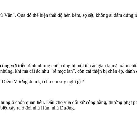
ử Văn”. Qua đó thể hiện thái độ hèn kém, sợ sệt, không ai dám đứng ra 
ông với triều đình nhưng cuối cùng bị một tên ác gian lạ mặt xâm chiế
hũng, khi mà cái ác như “rễ mọc lan”, còn cái thiện bị chèn ép, đánh 
a Diêm Vương đem lại cho em suy nghĩ gì ?
ũng ở chốn quan liêu. Dẫu cho vua đối xử công bằng, thưởng phạt phâ
c biệt xảy ra ở đời nhà Hán, nhà Đường.