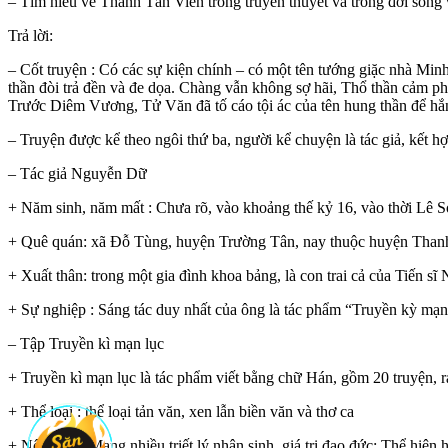
– Tìm hiểu về Thánh Tản Viên trong truyền thuyết và trong đời sống 
Trả lời:
– Cốt truyện : Có các sự kiện chính – có một tên tướng giặc nhà Min
thần đòi trả đền và đe dọa. Chàng vẫn không sợ hãi, Thổ thần cảm p
Trước Diêm Vương, Tử Văn đã tố cáo tội ác của tên hung thần để hắn
– Truyện được kể theo ngôi thứ ba, người kể chuyện là tác giả, kết h
– Tác giả Nguyễn Dữ
+ Năm sinh, năm mất : Chưa rõ, vào khoảng thế kỷ 16, vào thời Lê S
+ Quê quán: xã Đỗ Tùng, huyện Trường Tân, nay thuộc huyện Than
+ Xuất thân: trong một gia đình khoa bảng, là con trai cả của Tiến 
+ Sự nghiệp : Sáng tác duy nhất của ông là tác phẩm “Truyền kỳ mạn
– Tập Truyền kì mạn lục
+ Truyền kì mạn lục là tác phẩm viết bằng chữ Hán, gồm 20 truyện, r
+ Thể loại : thể loại tản văn, xen lẫn biền văn và thơ ca
+ Nội dung: Mang nhiều triết lý nhân sinh, giá trị đạo đức; Thể hiện