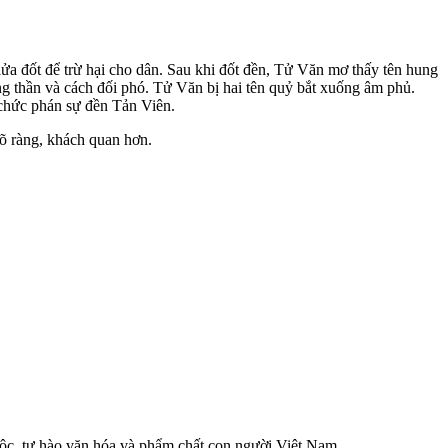
lửa đốt để trừ hại cho dân. Sau khi đốt đền, Tử Văn mơ thấy tên hung
g thần và cách đối phó. Tử Văn bị hai tên quỷ bắt xuống âm phủ.
 chức phán sự đền Tản Viên.
rõ ràng, khách quan hơn.
 tộc, tự hào văn hóa và phẩm chất con người Việt Nam.