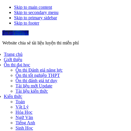
Skip to main content
Skip to secondary menu
Skip to primary sidebar
Skip to footer
Ôn thi ĐGNL
Website chia sẻ tài liệu luyện thi miễn phí
Trang chủ
Giới thiệu
Ôn thi đại học
Ôn thi Đánh giá năng lực
Ôn thi tốt nghiệp THPT
Ôn thi đánh giá tư duy
Tài liệu mới Update
Tài liệu kiến thức
Kiến thức
Toán
Vật Lý
Hóa Học
Ngữ Văn
Tiếng Anh
Sinh Học