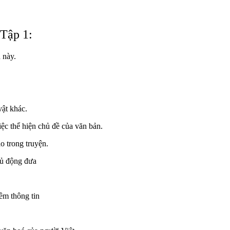
 Tập 1:
 này.
vật khác.
ệc thể hiện chủ đề của văn bản.
o trong truyện.
hủ động đưa
êm thông tin