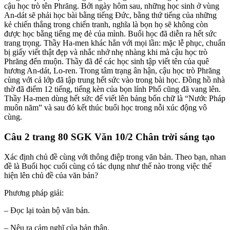
cậu học trò tên Phrăng. Bởi ngày hôm sau, những học sinh ở vùng
An-dát sẽ phải học bài bằng tiếng Đức, bằng thứ tiếng của những
kẻ chiến thắng trong chiến tranh, nghĩa là bọn họ sẽ không còn
được học bằng tiếng mẹ đẻ của mình. Buổi học đã diễn ra hết sức
trang trọng. Thầy Ha-men khác hẳn với mọi lần: mặc lễ phục, chuẩn
bị giấy viết thật đẹp và nhắc nhở nhẹ nhàng khi mà cậu học trò
Phrăng đến muộn. Thầy đã để các học sinh tập viết tên của quê
hương An-dát, Lo-ren. Trong tâm trạng ân hận, cậu học trò Phrăng
cùng với cả lớp đã tập trung hết sức vào trong bài học. Đồng hồ nhà
thờ đã điểm 12 tiếng, tiếng kèn của bọn lính Phổ cũng đã vang lên.
Thầy Ha-men dùng hết sức để viết lên bảng bốn chữ là “Nước Pháp
muôn năm” và sau đó kết thúc buổi học trong nỗi xúc động vô
cùng.
Câu 2 trang 80 SGK Văn 10/2 Chân trời sáng tạo
Xác định chủ đề cùng với thông điệp trong văn bản. Theo bạn, nhan
đề là Buổi học cuối cùng có tác dụng như thế nào trong việc thể
hiện lên chủ đề của văn bản?
Phương pháp giải:
– Đọc lại toàn bộ văn bản.
– Nêu ra cảm nghĩ của bản thân.