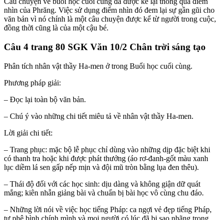
Câu chuyện về buổi học cuối cùng đã được kể lại thông qua điểm
nhìn của Phrăng. Việc sử dụng điểm nhìn đó đem lại sự gần gũi cho
văn bản vì nó chính là một câu chuyện được kể từ người trong cuộc,
đồng thời cũng là của một cậu bé.
Câu 4 trang 80 SGK Văn 10/2 Chân trời sáng tạo
Phân tích nhân vật thầy Ha-men ở trong Buổi học cuối cùng.
Phương pháp giải:
– Đọc lại toàn bộ văn bản.
– Chú ý vào những chi tiết miêu tả về nhân vật thầy Ha-men.
Lời giải chi tiết:
– Trang phục: mặc bộ lễ phục chỉ dùng vào những dịp đặc biệt khi
có thanh tra hoặc khi được phát thưởng (áo rơ-đanh-gốt màu xanh
lục diềm lá sen gấp nếp mịn và đội mũ tròn bằng lụa đen thêu).
– Thái độ đối với các học sinh: dịu dàng và không giận dữ quát
mắng; kiên nhẫn giảng bài và chuẩn bị bài học vô cùng chu đáo.
– Những lời nói về việc học tiếng Pháp: ca ngợi vẻ đẹp tiếng Pháp,
tự phê bình chính mình và mọi người có lúc đã bị sao nhãng trong