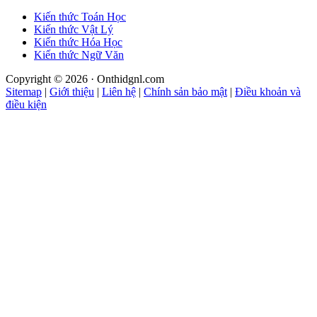
Kiến thức Toán Học
Kiến thức Vật Lý
Kiến thức Hóa Học
Kiến thức Ngữ Văn
Copyright © 2026 · Onthidgnl.com
Sitemap
|
Giới thiệu
|
Liên hệ
|
Chính sản bảo mật
|
Điều khoản và
điều kiện