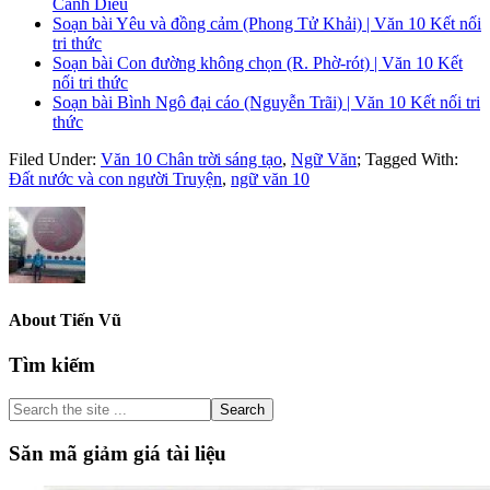
Cánh Diều
Soạn bài Yêu và đồng cảm (Phong Tử Khải) | Văn 10 Kết nối
tri thức
Soạn bài Con đường không chọn (R. Phờ-rót) | Văn 10 Kết
nối tri thức
Soạn bài Bình Ngô đại cáo (Nguyễn Trãi) | Văn 10 Kết nối tri
thức
Filed Under:
Văn 10 Chân trời sáng tạo
,
Ngữ Văn
;
Tagged With:
Đất nước và con người Truyện
,
ngữ văn 10
About
Tiến Vũ
Primary
Tìm kiếm
Sidebar
Search
the
site
Săn mã giảm giá tài liệu
...