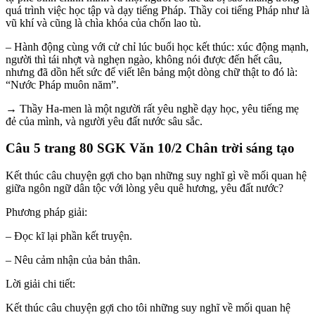
quá trình việc học tập và dạy tiếng Pháp. Thầy coi tiếng Pháp như là
vũ khí và cũng là chìa khóa của chốn lao tù.
– Hành động cùng với cử chỉ lúc buổi học kết thúc: xúc động mạnh,
người thì tái nhợt và nghẹn ngào, không nói được đến hết câu,
nhưng đã dồn hết sức để viết lên bảng một dòng chữ thật to đó là:
“Nước Pháp muôn năm”.
→ Thầy Ha-men là một người rất yêu nghề dạy học, yêu tiếng mẹ
đẻ của mình, và người yêu đất nước sâu sắc.
Câu 5 trang 80 SGK Văn 10/2 Chân trời sáng tạo
Kết thúc câu chuyện gợi cho bạn những suy nghĩ gì về mối quan hệ
giữa ngôn ngữ dân tộc với lòng yêu quê hương, yêu đất nước?
Phương pháp giải:
– Đọc kĩ lại phần kết truyện.
– Nêu cảm nhận của bản thân.
Lời giải chi tiết:
Kết thúc câu chuyện gợi cho tôi những suy nghĩ về mối quan hệ