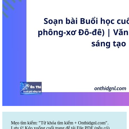
Mẹo tìm kiếm: "Từ khóa tìm kiếm + Onthidgnl.com".
Lưu ý! Kéo xuống cuối trang để tải File PDF (nếu có)