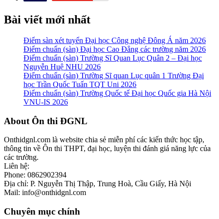
Bài viết mới nhất
Điểm sàn xét tuyển Đại học Công nghệ Đông Á năm 2026
Điểm chuẩn (sàn) Đại học Cao Đẳng các trường năm 2026
Điểm chuẩn (sàn) Trường Sĩ Quan Lục Quân 2 – Đại học
Nguyễn Huệ NHU 2026
Điểm chuẩn (sàn) Trường Sĩ quan Lục quân 1 Trường Đại
học Trần Quốc Tuấn TQT Uni 2026
Điểm chuẩn (sàn) Trường Quốc tế Đại học Quốc gia Hà Nội
VNU-IS 2026
Footer
About Ôn thi ĐGNL
Onthidgnl.com là website chia sẻ miễn phí các kiến thức học tập,
thông tin về Ôn thi THPT, đại học, luyện thi đánh giá năng lực của
các trường.
Liên hệ:
Phone: 0862902394
Địa chỉ: P. Nguyễn Thị Thập, Trung Hoà, Cầu Giấy, Hà Nội
Mail: info@onthidgnl.com
Chuyên mục chính