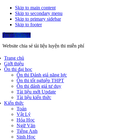
Skip to main content
Skip to secondary menu
Skip to primary sidebar
Skip to footer
Ôn thi ĐGNL
Website chia sẻ tài liệu luyện thi miễn phí
Trang chủ
Giới thiệu
Ôn thi đại học
Ôn thi Đánh giá năng lực
Ôn thi tốt nghiệp THPT
Ôn thi đánh giá tư duy
Tài liệu mới Update
Tài liệu kiến thức
Kiến thức
Toán
Vật Lý
Hóa Học
Ngữ Văn
Tiếng Anh
Sinh Học