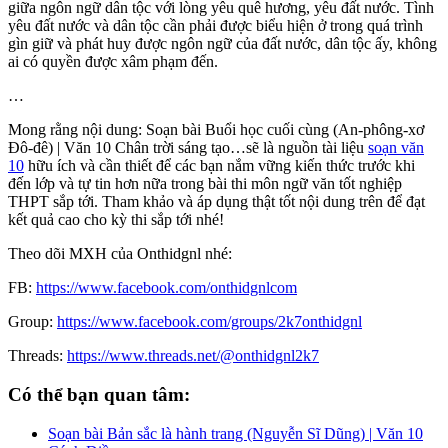
giữa ngôn ngữ dân tộc với lòng yêu quê hương, yêu đất nước. Tình
yêu đất nước và dân tộc cần phải được biểu hiện ở trong quá trình
gìn giữ và phát huy được ngôn ngữ của đất nước, dân tộc ấy, không
ai có quyền được xâm phạm đến.
…
Mong rằng nội dung: Soạn bài Buổi học cuối cùng (An-phông-xơ
Đô-đê) | Văn 10 Chân trời sáng tạo…sẽ là nguồn tài liệu
soạn văn
10
hữu ích và cần thiết để các bạn nắm vững kiến thức trước khi
đến lớp và tự tin hơn nữa trong bài thi môn ngữ văn tốt nghiệp
THPT sắp tới. Tham khảo và áp dụng thật tốt nội dung trên để đạt
kết quả cao cho kỳ thi sắp tới nhé!
Theo dõi MXH của Onthidgnl nhé:
FB:
https://www.facebook.com/onthidgnlcom
Group:
https://www.facebook.com/groups/2k7onthidgnl
Threads:
https://www.threads.net/@onthidgnl2k7
Có thể bạn quan tâm:
Soạn bài Bản sắc là hành trang (Nguyễn Sĩ Dũng) | Văn 10