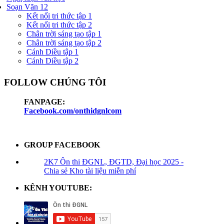
Soạn Văn 12
Kết nối tri thức tập 1
Kết nối tri thức tập 2
Chân trời sáng tạo tập 1
Chân trời sáng tạo tập 2
Cánh Diều tập 1
Cánh Diều tập 2
FOLLOW CHÚNG TÔI
FANPAGE:
Facebook.com/onthidgnlcom
GROUP FACEBOOK
2K7 Ôn thi ĐGNL, ĐGTD, Đại học 2025 -
Chia sẻ Kho tài liệu miễn phí
KÊNH YOUTUBE: