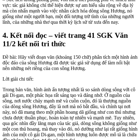
vực: tác giả không chỉ thể hiện được sự am hiểu sâu rộng về địa lý
mà còn nhấn mạnh vào việc nhân cách hóa dòng sông Hương, nó
giống như một người bạn, một đối tượng trữ tình của những người
lính, của những nhà thơ qua thời kỳ lịch sử từ xưa đến nay.
4. Kết nối đọc – viết trang 41 SGK Văn
11/2 kết nối tri thức
Đề bài: Hãy viết đoạn văn (khoảng 150 chữ) phân tích một hình ảnh
độc đáo của sông Hương đã được tác giả sử dụng để làm nổi bật
nên những nét riêng của con sông Hương.
Lời giải chi tiết:
Trong bản văn, hình ảnh ấn tượng nhất là so sánh dòng sông với cô
gái Di-gan, một phác họa rất sáng tạo và đáng nhớ. Ở nguồn của
sông, nơi nước chảy mạnh mẽ và cuồn cuộn, đó là thượng nguồn
của dòng sông Hương, đây là nơi mà nó bắt đầu, và chính tại nơi
này, nó đã mang theo một phần hoang dã giống như con thú nhưng
chưa được thuần phục, hoàn toàn tự nhiên và mạnh mẽ. Tuy nhiên,
qua góc nhìn đầy lãng mạn của tác giả, dòng sông không giống như
một con thú hoang, mà thay vào đó, nó dường như lại rất giống hình
ảnh của một cô gái Di-gan, một hình tượng luôn được mô tả là chứa