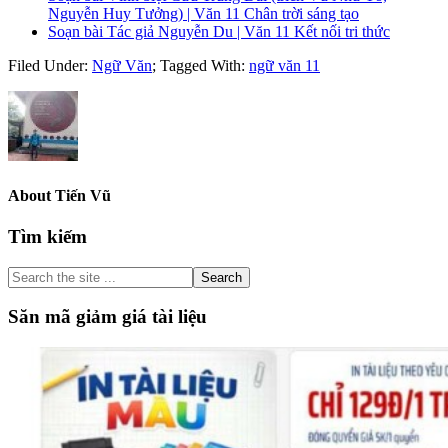
Nguyễn Huy Tưởng) | Văn 11 Chân trời sáng tạo
Soạn bài Tác giả Nguyễn Du | Văn 11 Kết nối tri thức
Filed Under:
Ngữ Văn
;
Tagged With:
ngữ văn 11
About
Tiến Vũ
Primary
Tìm kiếm
Sidebar
Search
the
site
Săn mã giảm giá tài liệu
...