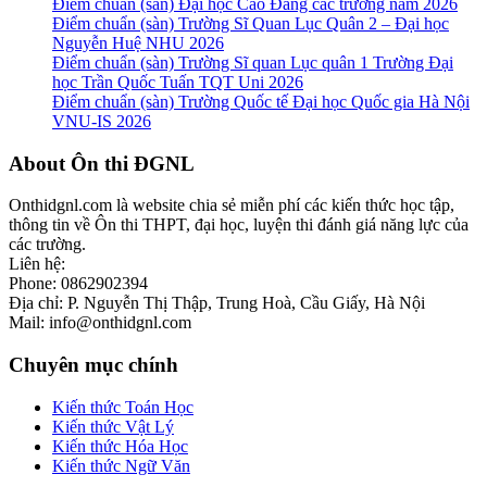
Điểm chuẩn (sàn) Đại học Cao Đẳng các trường năm 2026
Điểm chuẩn (sàn) Trường Sĩ Quan Lục Quân 2 – Đại học
Nguyễn Huệ NHU 2026
Điểm chuẩn (sàn) Trường Sĩ quan Lục quân 1 Trường Đại
học Trần Quốc Tuấn TQT Uni 2026
Điểm chuẩn (sàn) Trường Quốc tế Đại học Quốc gia Hà Nội
VNU-IS 2026
Footer
About Ôn thi ĐGNL
Onthidgnl.com là website chia sẻ miễn phí các kiến thức học tập,
thông tin về Ôn thi THPT, đại học, luyện thi đánh giá năng lực của
các trường.
Liên hệ:
Phone: 0862902394
Địa chỉ: P. Nguyễn Thị Thập, Trung Hoà, Cầu Giấy, Hà Nội
Mail: info@onthidgnl.com
Chuyên mục chính
Kiến thức Toán Học
Kiến thức Vật Lý
Kiến thức Hóa Học
Kiến thức Ngữ Văn