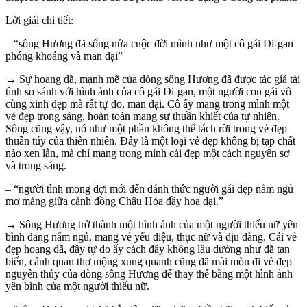
Lời giải chi tiết:
– “sông Hương đã sống nửa cuộc đời mình như một cô gái Di-gan
phóng khoáng và man dại”
→ Sự hoang dã, mạnh mẽ của dòng sông Hương đã được tác giả tài
tình so sánh với hình ảnh của cô gái Di-gan, một người con gái vô
cùng xinh đẹp mà rất tự do, man dại. Cô ấy mang trong mình một
vẻ đẹp trong sáng, hoàn toàn mang sự thuần khiết của tự nhiên.
Sông cũng vậy, nó như một phần không thể tách rời trong vẻ đẹp
thuần túy của thiên nhiên. Đây là một loại vẻ đẹp không bị tạp chất
nào xen lẫn, mà chỉ mang trong mình cái đẹp một cách nguyên sơ
và trong sáng.
– “người tình mong đợi mới đến đánh thức người gái đẹp nằm ngủ
mơ màng giữa cánh đồng Châu Hóa đầy hoa dại.”
→ Sông Hương trở thành một hình ảnh của một người thiếu nữ yên
bình đang nằm ngủ, mang vẻ yểu điệu, thục nữ và dịu dàng. Cái vẻ
đẹp hoang dã, đầy tự do ấy cách đây không lâu dường như đã tan
biến, cảnh quan thơ mộng xung quanh cũng đã mài mòn đi vẻ đẹp
nguyên thủy của dòng sông Hương để thay thế bằng một hình ảnh
yên bình của một người thiếu nữ.