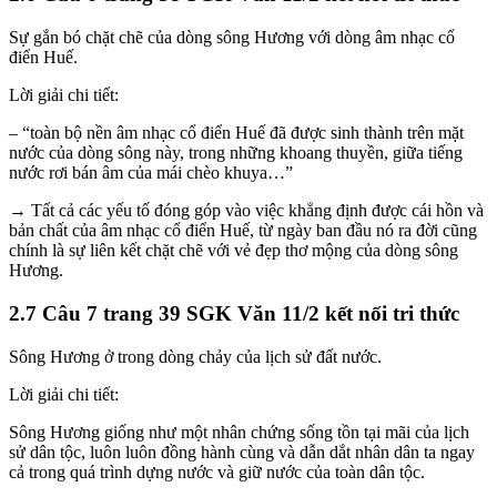
Sự gắn bó chặt chẽ của dòng sông Hương với dòng âm nhạc cổ
điển Huế.
Lời giải chi tiết:
– “toàn bộ nền âm nhạc cổ điển Huế đã được sinh thành trên mặt
nước của dòng sông này, trong những khoang thuyền, giữa tiếng
nước rơi bán âm của mái chèo khuya…”
→ Tất cả các yếu tố đóng góp vào việc khẳng định được cái hồn và
bản chất của âm nhạc cổ điển Huế, từ ngày ban đầu nó ra đời cũng
chính là sự liên kết chặt chẽ với vẻ đẹp thơ mộng của dòng sông
Hương.
2.7 Câu 7 trang 39 SGK Văn 11/2 kết nối tri thức
Sông Hương ở trong dòng chảy của lịch sử đất nước.
Lời giải chi tiết:
Sông Hương giống như một nhân chứng sống tồn tại mãi của lịch
sử dân tộc, luôn luôn đồng hành cùng và dẫn dắt nhân dân ta ngay
cả trong quá trình dựng nước và giữ nước của toàn dân tộc.