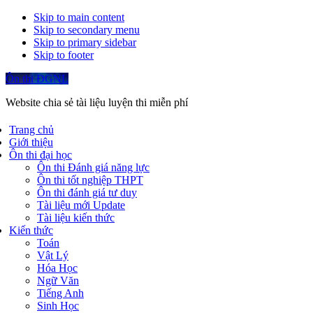
Skip to main content
Skip to secondary menu
Skip to primary sidebar
Skip to footer
Ôn thi ĐGNL
Website chia sẻ tài liệu luyện thi miễn phí
Trang chủ
Giới thiệu
Ôn thi đại học
Ôn thi Đánh giá năng lực
Ôn thi tốt nghiệp THPT
Ôn thi đánh giá tư duy
Tài liệu mới Update
Tài liệu kiến thức
Kiến thức
Toán
Vật Lý
Hóa Học
Ngữ Văn
Tiếng Anh
Sinh Học