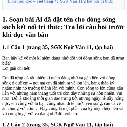
4. Kết nối đọc – viết trang 41 SGK Văn 11/2 kết nối tri thức
1. Soạn bài Ai đã đặt tên cho dòng sông
sách kết nối tri thức: Trả lời câu hỏi trước
khi đọc văn bản
1.1 Câu 1 (trang 35, SGK Ngữ Văn 11, tập hai)
Bạn hãy kể về một kỉ niệm đáng nhớ đối với dòng sông bạn đã từng
biết?
Lời giải chi tiết:
Em đã từng có rất nhiều kỉ niệm đáng nhớ và gắn liền với dòng
sông ở quê em – nơi mà em đã sinh ra và lớn lên, hàng thập kỷ
ngắm nhìn nó trưởng thành lên với mình. Con sông to lớn cũng gắn
liền với những năm tháng tuổi trẻ còn đầy những sự hồn nhiên, vui
tươi. Đó là khoảng thời gian đặc trưng bởi những ngày hè đầy nóng
nực, em cùng với lũ bạn cùng nhau đi té nước ven sông, câu cá về
ăn chung với cơm… Đây cũng là một phần của kỷ niệm hiện lên và
vô cùng tuyệt vời và đáng nhớ đối với em.
1.2 Câu 2 (trang 35, SGK Ngữ Văn 11, tập hai)