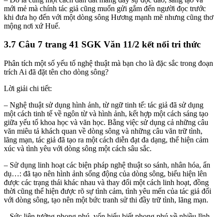
mới mẻ mà chính tác giả cũng muốn gửi gắm đến người đọc trước
khi đưa họ đến với một dòng sông Hương mạnh mẽ nhưng cũng thơ
mộng nơi xứ Huế.
3.7 Câu 7 trang 41 SGK Văn 11/2 kết nối tri thức
Phân tích một số yếu tố nghệ thuật mà bạn cho là đặc sắc trong đoạn
trích Ai đã đặt tên cho dòng sông?
Lời giải chi tiết:
– Nghệ thuật sử dụng hình ảnh, từ ngữ tinh tế: tác giả đã sử dụng
một cách tinh tế về ngôn từ và hình ảnh, kết hợp một cách sáng tạo
giữa yếu tố khoa học và văn học. Bằng việc sử dụng cả những câu
văn miêu tả khách quan về dòng sông và những câu văn trữ tình,
lãng mạn, tác giả đã tạo ra một cách diễn đạt đa dạng, thể hiện cảm
xúc và tình yêu với dòng sông một cách sâu sắc.
– Sử dụng linh hoạt các biện pháp nghệ thuật so sánh, nhân hóa, ẩn
dụ…: đã tạo nên hình ảnh sống động của dòng sông, biểu hiện lên
được các trạng thái khác nhau và thay đổi một cách linh hoạt, đồng
thời cũng thể hiện được rõ sự tình cảm, tình yêu mến của tác giả đối
với dòng sông, tạo nên một bức tranh sử thi đầy trữ tình, lãng mạn.
– Sức liên tưởng phong phú, vốn hiểu biết phong phú về nhiều lĩnh