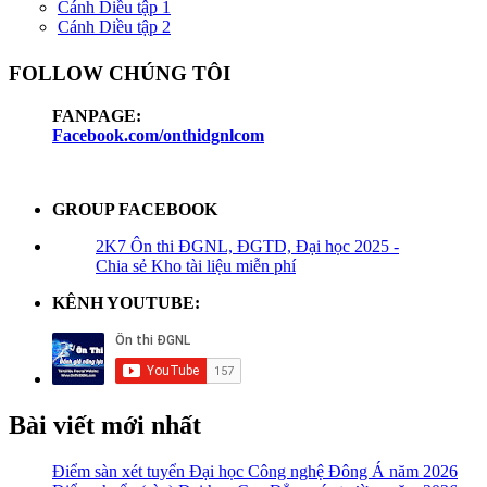
Cánh Diều tập 1
Cánh Diều tập 2
FOLLOW CHÚNG TÔI
FANPAGE:
Facebook.com/onthidgnlcom
GROUP FACEBOOK
2K7 Ôn thi ĐGNL, ĐGTD, Đại học 2025 -
Chia sẻ Kho tài liệu miễn phí
KÊNH YOUTUBE:
Bài viết mới nhất
Điểm sàn xét tuyển Đại học Công nghệ Đông Á năm 2026