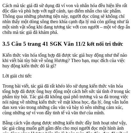
Cách mà tác giả đã sử dụng đã ví von và nhân hóa đều hiện lên rất
độc đáo và phù hợp với ngữ cảnh, tạo điểm nhấn cho tác phẩm.
Thông qua những phương tiện này, người đọc cũng sẽ không chỉ
nhìn thấy một dòng sông theo khía cạnh địa lý mà còn giống như là
một sinh vật sống khi đang tương tác với con người – một vẻ đẹp ẩn
chứa mà tác giả đã khám phá.
3.5 Câu 5 trang 41 SGK Văn 11/2 kết nối tri thức
Kiến thức văn hóa tổng hợp đã được tác giả huy động như thế nào
khi viết bài tùy bút về sông Hương? Theo bạn, mục đích của việc
huy động kiến thức đó là gì?
Lời giải chi tiết:
Trong bài viết, tác giả đã rất khéo léo sử dụng kiến thức văn hóa
tổng hợp đã được ông huy động một cách hết sức tài tình ở trong tác
phẩm tùy bút. Tác giả đã không quá phô trương và sa đà trong việc
nói nặng về những kiến thức về mặt khoa học, địa lý, ông vẫn luôn
đan xen vào trong những câu văn và bày tỏ nên những cảm xúc,
cùng những sự ví von đầy tinh tế và văn thơ của mình.
Bằng cách vận dụng được những kiến thức đầy linh hoạt như vậy,
tác giả cũng muốn gửi gắm đến cho mọi người đọc một hình ảnh