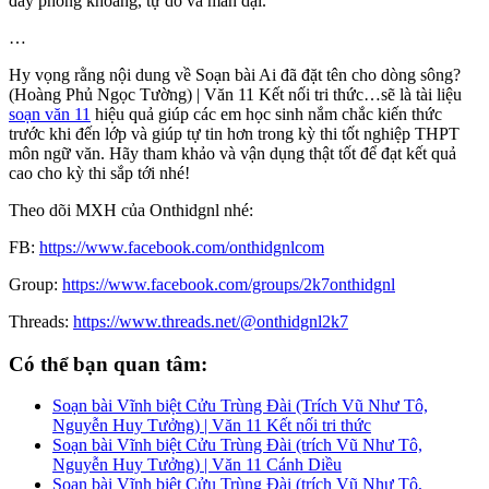
đầy phóng khoáng, tự do và man dại.
…
Hy vọng rằng nội dung về Soạn bài Ai đã đặt tên cho dòng sông?
(Hoàng Phủ Ngọc Tường) | Văn 11 Kết nối tri thức…sẽ là tài liệu
soạn văn 11
hiệu quả giúp các em học sinh nắm chắc kiến thức
trước khi đến lớp và giúp tự tin hơn trong kỳ thi tốt nghiệp THPT
môn ngữ văn. Hãy tham khảo và vận dụng thật tốt để đạt kết quả
cao cho kỳ thi sắp tới nhé!
Theo dõi MXH của Onthidgnl nhé:
FB:
https://www.facebook.com/onthidgnlcom
Group:
https://www.facebook.com/groups/2k7onthidgnl
Threads:
https://www.threads.net/@onthidgnl2k7
Có thể bạn quan tâm:
Soạn bài Vĩnh biệt Cửu Trùng Đài (Trích Vũ Như Tô,
Nguyễn Huy Tưởng) | Văn 11 Kết nối tri thức
Soạn bài Vĩnh biệt Cửu Trùng Đài (trích Vũ Như Tô,
Nguyễn Huy Tưởng) | Văn 11 Cánh Diều
Soạn bài Vĩnh biệt Cửu Trùng Đài (trích Vũ Như Tô,