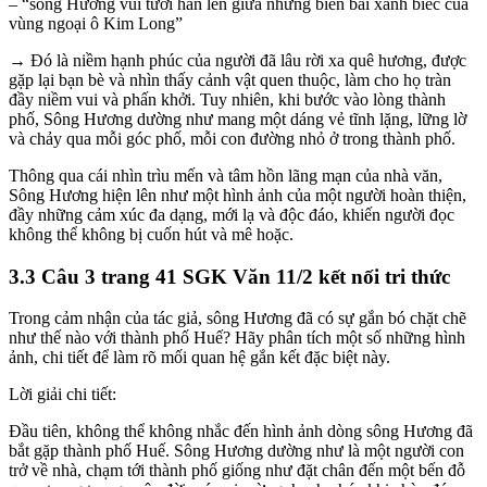
– “sông Hương vui tươi hẳn lên giữa những biền bãi xanh biếc của
vùng ngoại ô Kim Long”
→ Đó là niềm hạnh phúc của người đã lâu rời xa quê hương, được
gặp lại bạn bè và nhìn thấy cảnh vật quen thuộc, làm cho họ tràn
đầy niềm vui và phấn khởi. Tuy nhiên, khi bước vào lòng thành
phố, Sông Hương dường như mang một dáng vẻ tĩnh lặng, lững lờ
và chảy qua mỗi góc phố, mỗi con đường nhỏ ở trong thành phố.
Thông qua cái nhìn trìu mến và tâm hồn lãng mạn của nhà văn,
Sông Hương hiện lên như một hình ảnh của một người hoàn thiện,
đầy những cảm xúc đa dạng, mới lạ và độc đáo, khiến người đọc
không thể không bị cuốn hút và mê hoặc.
3.3 Câu 3 trang 41 SGK Văn 11/2 kết nối tri thức
Trong cảm nhận của tác giả, sông Hương đã có sự gắn bó chặt chẽ
như thế nào với thành phố Huế? Hãy phân tích một số những hình
ảnh, chi tiết để làm rõ mối quan hệ gắn kết đặc biệt này.
Lời giải chi tiết:
Đầu tiên, không thể không nhắc đến hình ảnh dòng sông Hương đã
bắt gặp thành phố Huế. Sông Hương dường như là một người con
trở về nhà, chạm tới thành phố giống như đặt chân đến một bến đỗ