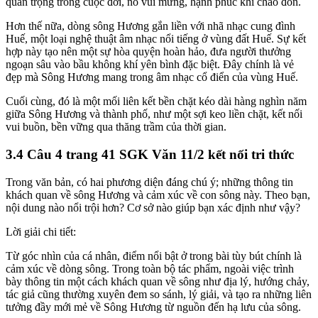
quan trọng trong cuộc đời, nó vui mừng, hạnh phúc khi chào đón.
Hơn thế nữa, dòng sông Hương gắn liền với nhã nhạc cung đình
Huế, một loại nghệ thuật âm nhạc nổi tiếng ở vùng đất Huế. Sự kết
hợp này tạo nên một sự hòa quyện hoàn hảo, đưa người thưởng
ngoạn sâu vào bầu không khí yên bình đặc biệt. Đây chính là vẻ
đẹp mà Sông Hương mang trong âm nhạc cổ điển của vùng Huế.
Cuối cùng, đó là một mối liên kết bền chặt kéo dài hàng nghìn năm
giữa Sông Hương và thành phố, như một sợi keo liền chặt, kết nối
vui buồn, bền vững qua thăng trầm của thời gian.
3.4 Câu 4 trang 41 SGK Văn 11/2 kết nối tri thức
Trong văn bản, có hai phương diện đáng chú ý; những thông tin
khách quan về sông Hương và cảm xúc về con sông này. Theo bạn,
nội dung nào nổi trội hơn? Cơ sở nào giúp bạn xác định như vậy?
Lời giải chi tiết:
Từ góc nhìn của cá nhân, điểm nổi bật ở trong bài tùy bút chính là
cảm xúc về dòng sông. Trong toàn bộ tác phẩm, ngoài việc trình
bày thông tin một cách khách quan về sông như địa lý, hướng chảy,
tác giả cũng thường xuyên đem so sánh, lý giải, và tạo ra những liên
tưởng đầy mới mẻ về Sông Hương từ nguồn đến hạ lưu của sông.