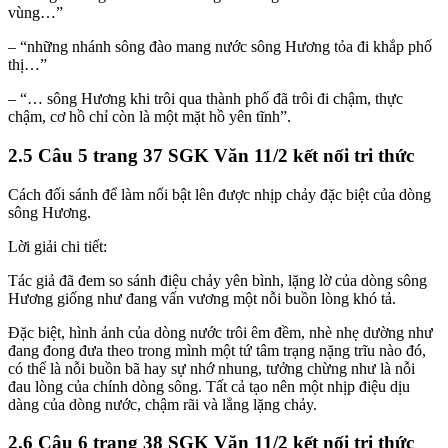
vùng…”
– “những nhánh sông đào mang nước sông Hương tỏa đi khắp phố
thị…”
– “… sông Hương khi trôi qua thành phố đã trôi đi chậm, thực
chậm, cơ hồ chỉ còn là một mặt hồ yên tĩnh”.
2.5 Câu 5 trang 37 SGK Văn 11/2 kết nối tri thức
Cách đối sánh để làm nổi bật lên được nhịp chảy đặc biệt của dòng
sông Hương.
Lời giải chi tiết:
Tác giả đã đem so sánh điệu chảy yên bình, lặng lờ của dòng sông
Hương giống như đang vấn vương một nỗi buồn lòng khó tả.
Đặc biệt, hình ảnh của dòng nước trôi êm đềm, nhè nhẹ dường như
đang đong đưa theo trong mình một tứ tâm trạng nặng trĩu nào đó,
có thể là nỗi buồn bã hay sự nhớ nhung, tưởng chừng như là nỗi
đau lòng của chính dòng sông. Tất cả tạo nên một nhịp điệu dịu
dàng của dòng nước, chậm rãi và lẳng lặng chảy.
2.6 Câu 6 trang 38 SGK Văn 11/2 kết nối tri thức