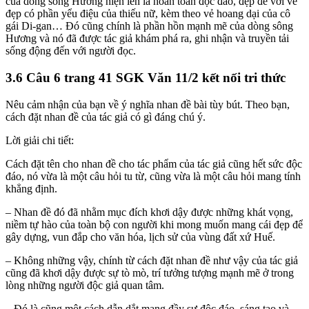
của dòng sông Hương hiện lên là hoàn toàn độc đáo, đẹp đẽ với vẻ
đẹp có phần yểu điệu của thiếu nữ, kèm theo vẻ hoang dại của cô
gái Di-gan… Đó cũng chính là phần hồn mạnh mẽ của dòng sông
Hương và nó đã được tác giả khám phá ra, ghi nhận và truyền tải
sống động đến với người đọc.
3.6 Câu 6 trang 41 SGK Văn 11/2 kết nối tri thức
Nêu cảm nhận của bạn về ý nghĩa nhan đề bài tùy bút. Theo bạn,
cách đặt nhan đề của tác giả có gì đáng chú ý.
Lời giải chi tiết:
Cách đặt tên cho nhan đề cho tác phẩm của tác giả cũng hết sức độc
đáo, nó vừa là một câu hỏi tu từ, cũng vừa là một câu hỏi mang tính
khẳng định.
– Nhan đề đó đã nhằm mục đích khơi dậy được những khát vọng,
niềm tự hào của toàn bộ con người khi mong muốn mang cái đẹp để
gây dựng, vun đắp cho văn hóa, lịch sử của vùng đất xứ Huế.
– Không những vậy, chính từ cách đặt nhan đề như vậy của tác giả
cũng đã khơi dậy được sự tò mò, trí tưởng tượng mạnh mẽ ở trong
lòng những người độc giả quan tâm.
– Đó là cũng một cách dẫn dắt mang đầy sự độc đáo, sáng tạo và