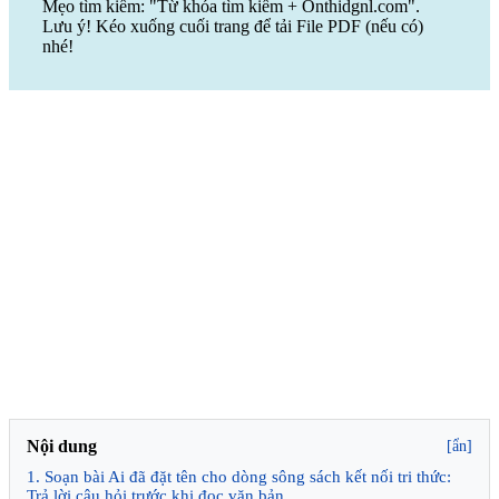
Mẹo tìm kiếm: "Từ khóa tìm kiếm + Onthidgnl.com".
Lưu ý! Kéo xuống cuối trang để tải File PDF (nếu có)
nhé!
Nội dung
[ẩn]
1. Soạn bài Ai đã đặt tên cho dòng sông sách kết nối tri thức:
Trả lời câu hỏi trước khi đọc văn bản