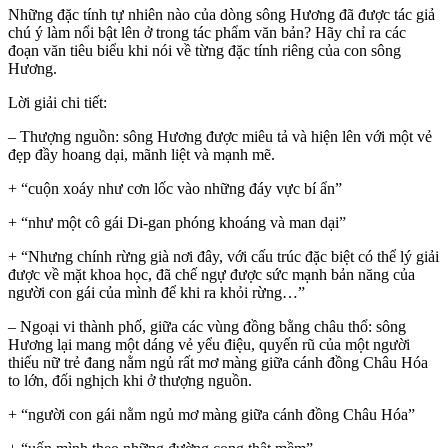
Những đặc tính tự nhiên nào của dòng sông Hương đã được tác giả
chú ý làm nổi bật lên ở trong tác phẩm văn bản? Hãy chỉ ra các
đoạn văn tiêu biểu khi nói về từng đặc tính riêng của con sông
Hương.
Lời giải chi tiết:
– Thượng nguồn: sông Hương được miêu tả và hiện lên với một vẻ
đẹp đầy hoang dại, mãnh liệt và mạnh mẽ.
+ “cuộn xoáy như cơn lốc vào những đáy vực bí ẩn”
+ “như một cô gái Di-gan phóng khoáng và man dại”
+ “Nhưng chính rừng già nơi đây, với cấu trúc đặc biệt có thể lý giải
được về mặt khoa học, đã chế ngự được sức mạnh bản năng của
người con gái của mình để khi ra khỏi rừng…”
– Ngoại vi thành phố, giữa các vùng đồng bằng châu thổ: sông
Hương lại mang một dáng vẻ yểu điệu, quyến rũ của một người
thiếu nữ trẻ đang nằm ngủ rất mơ màng giữa cánh đồng Châu Hóa
to lớn, đối nghịch khi ở thượng nguồn.
+ “người con gái nằm ngủ mơ màng giữa cánh đồng Châu Hóa”