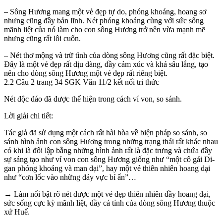
– Sông Hương mang một vẻ đẹp tự do, phóng khoáng, hoang sơ
nhưng cũng đầy bản lĩnh. Nét phóng khoáng cùng với sức sống
mãnh liệt của nó làm cho con sông Hương trở nên vừa mạnh mẽ
nhưng cũng rất lôi cuốn.
– Nét thơ mộng và trữ tình của dòng sông Hương cũng rất đặc biệt.
Đây là một vẻ đẹp rất dịu dàng, đầy cảm xúc và khá sâu lắng, tạo
nên cho dòng sông Hương một vẻ đẹp rất riêng biệt.
2.2 Câu 2 trang 34 SGK Văn 11/2 kết nối tri thức
Nét độc đáo đã được thể hiện trong cách ví von, so sánh.
Lời giải chi tiết:
Tác giả đã sử dụng một cách rất hài hòa về biện pháp so sánh, so
sánh hình ảnh con sông Hương trong những trạng thái rất khác nhau
có khi là đối lập bằng những hình ảnh rất là đặc trưng và chứa đầy
sự sáng tạo như ví von con sông Hương giống như “một cô gái Di-
gan phóng khoáng và man dại”, hay một vẻ thiên nhiên hoang dại
như “cơn lốc vào những đáy vực bí ẩn”…
→ Làm nổi bật rõ nét được một vẻ đẹp thiên nhiên đầy hoang dại,
sức sống cực kỳ mãnh liệt, đầy cá tính của dòng sông Hương thuộc
xứ Huế.