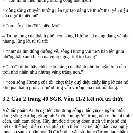
+ “uốn mình theo những đường cong thật mềm”
+ dòng sông chuyển hướng liên tục tạo dáng vẻ thướt tha, yểu điệu
của người thiếu nữ
+ “ôm lấy chân đồi Thiên Mụ”
– Trong lòng của thành phố: con sông Hương lại mang dáng vẻ nhẹ
nhàng, lững lờ, từ từ trôi.
+ “như đã tìm đúng đường về, sông Hương vui tươi hẳn lên giữa
những bãi xanh biếc của vùng ngoại ô Kim Long”
+ “nó đã nhìn thấy chiếc cầu trắng của thành phố in ngần trên nền
trời, nhỏ nhắn như những vầng trăng non.”
+ “con sông Hương của tôi, chợt thấy quý điệu chảy lặng lờ của nó
khi qua thành phố… như những vấn vương của một nỗi lòng.”
3.2 Câu 2 trang 40 SGK Văn 11/2 kết nối tri thức
Với tác phẩm Ai đã đặt tên cho dòng sông?, tác giả đã ngắm nhìn
dòng sông Hương giống như một con người, trong nó có tồn tại tính
cách, tình cảm riêng. Hãy tìm đọc ở trong đoạn trích về một số chi
tiết đã thể hiện điều đó và phân tích thêm các nét độc đáo của nghệ
thuật so sánh, nhân hóa đã được nhà văn sử dụng ở trong tác phẩm.