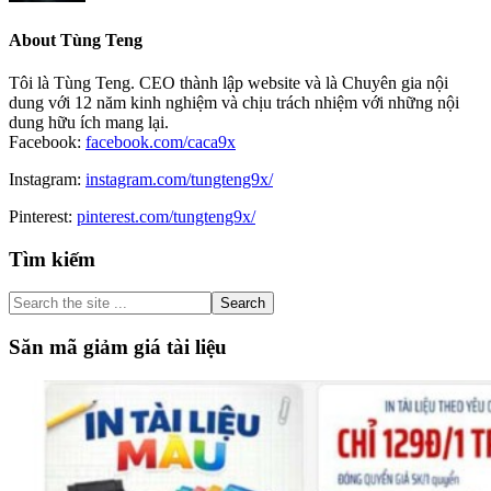
About
Tùng Teng
Tôi là Tùng Teng. CEO thành lập website và là Chuyên gia nội
dung với 12 năm kinh nghiệm và chịu trách nhiệm với những nội
dung hữu ích mang lại.
Facebook:
facebook.com/caca9x
Instagram:
instagram.com/tungteng9x/
Pinterest:
pinterest.com/tungteng9x/
Primary
Tìm kiếm
Sidebar
Search
the
site
Săn mã giảm giá tài liệu
...