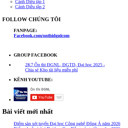
Cánh Diều tập 1
Cánh Diều tập 2
FOLLOW CHÚNG TÔI
FANPAGE:
Facebook.com/onthidgnlcom
GROUP FACEBOOK
2K7 Ôn thi ĐGNL, ĐGTD, Đại học 2025 -
Chia sẻ Kho tài liệu miễn phí
KÊNH YOUTUBE:
Bài viết mới nhất
Điểm sàn xét tuyển Đại học Công nghệ Đông Á năm 2026