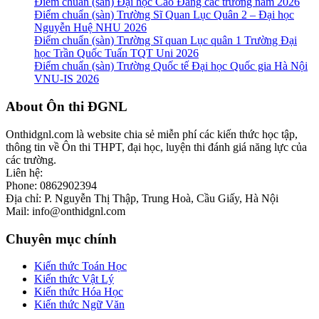
Điểm chuẩn (sàn) Đại học Cao Đẳng các trường năm 2026
Điểm chuẩn (sàn) Trường Sĩ Quan Lục Quân 2 – Đại học
Nguyễn Huệ NHU 2026
Điểm chuẩn (sàn) Trường Sĩ quan Lục quân 1 Trường Đại
học Trần Quốc Tuấn TQT Uni 2026
Điểm chuẩn (sàn) Trường Quốc tế Đại học Quốc gia Hà Nội
VNU-IS 2026
Footer
About Ôn thi ĐGNL
Onthidgnl.com là website chia sẻ miễn phí các kiến thức học tập,
thông tin về Ôn thi THPT, đại học, luyện thi đánh giá năng lực của
các trường.
Liên hệ:
Phone: 0862902394
Địa chỉ: P. Nguyễn Thị Thập, Trung Hoà, Cầu Giấy, Hà Nội
Mail: info@onthidgnl.com
Chuyên mục chính
Kiến thức Toán Học
Kiến thức Vật Lý
Kiến thức Hóa Học
Kiến thức Ngữ Văn