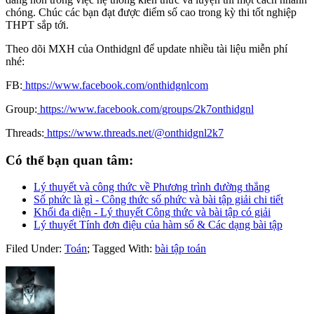
chóng. Chúc các bạn đạt được điểm số cao trong kỳ thi tốt nghiệp
THPT sắp tới.
Theo dõi MXH của Onthidgnl để update nhiều tài liệu miễn phí
nhé:
FB:
https://www.facebook.com/onthidgnlcom
Group:
https://www.facebook.com/groups/2k7onthidgnl
Threads:
https://www.threads.net/@onthidgnl2k7
Có thể bạn quan tâm:
Lý thuyết và công thức về Phương trình đường thẳng
Số phức là gì - Công thức số phức và bài tập giải chi tiết
Khối đa diện - Lý thuyết Công thức và bài tập có giải
Lý thuyết Tính đơn điệu của hàm số & Các dạng bài tập
Filed Under:
Toán
;
Tagged With:
bài tập toán