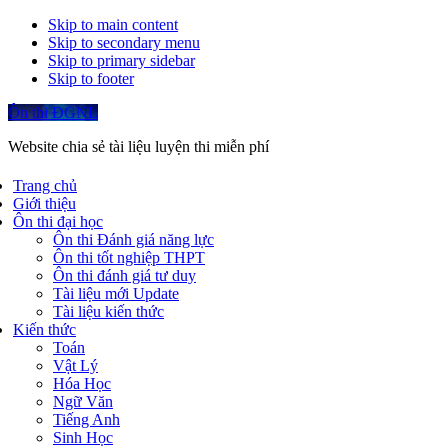
Skip to main content
Skip to secondary menu
Skip to primary sidebar
Skip to footer
Ôn thi ĐGNL
Website chia sẻ tài liệu luyện thi miễn phí
Trang chủ
Giới thiệu
Ôn thi đại học
Ôn thi Đánh giá năng lực
Ôn thi tốt nghiệp THPT
Ôn thi đánh giá tư duy
Tài liệu mới Update
Tài liệu kiến thức
Kiến thức
Toán
Vật Lý
Hóa Học
Ngữ Văn
Tiếng Anh
Sinh Học