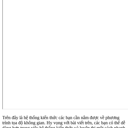
Trên đây là hệ thống kiến thức các bạn cần nắm được về phương
trình tọa độ không gian. Hy vọng với bài viết trên, các bạn có thể dễ
dàng hơn trong việc hệ thống kiến thức và luyện thi một cách nhanh