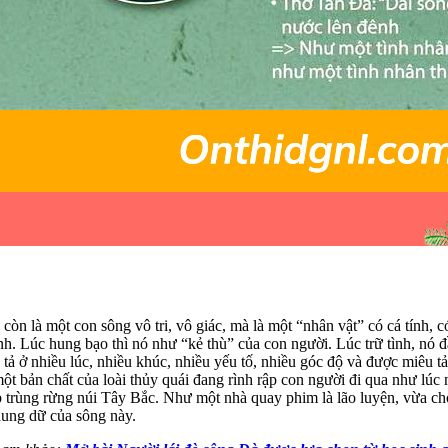
 là một con sông vô tri, vô giác, mà là một “nhân vật” có cá tính, có
nh. Lúc hung bạo thì nó như “kẻ thù” của con người. Lúc trữ tình, nó đ
ở nhiều lúc, nhiều khúc, nhiều yếu tố, nhiều góc độ và được miêu tả mộ
ột bản chất của loài thủy quái đang rình rập con người đi qua như lú
p trùng rừng núi Tây Bắc. Như một nhà quay phim là lão luyện, vừa ch
 hung dữ của sông này.