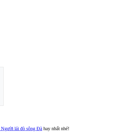
 Người lái đò sông Đà
hay nhất nhé!