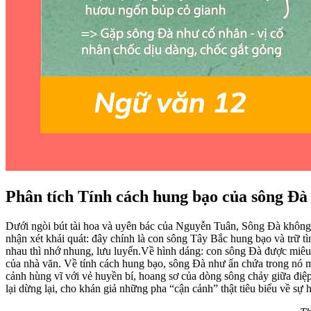
Phân tích Tính cách hung bạo của sông Đà
Dưới ngòi bút tài hoa và uyên bác của Nguyễn Tuân, Sông Đà không còn
nhận xét khái quát: đây chính là con sông Tây Bắc hung bạo và trữ tì
nhau thì nhớ nhung, lưu luyến.Về hình dáng: con sông Đà được miêu tả 
của nhà văn. Về tính cách hung bạo, sông Đà như ẩn chứa trong nó m
cảnh hùng vĩ với vẻ huyền bí, hoang sơ của dòng sông chảy giữa điệ
lại dừng lại, cho khán giả những pha “cận cảnh” thật tiêu biểu về sự