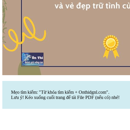
Mẹo tìm kiếm: "Từ khóa tìm kiếm + Onthidgnl.com".
Lưu ý! Kéo xuống cuối trang để tải File PDF (nếu có) nhé!