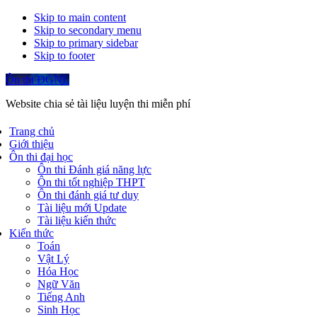
Skip to main content
Skip to secondary menu
Skip to primary sidebar
Skip to footer
Ôn thi ĐGNL
Website chia sẻ tài liệu luyện thi miễn phí
Trang chủ
Giới thiệu
Ôn thi đại học
Ôn thi Đánh giá năng lực
Ôn thi tốt nghiệp THPT
Ôn thi đánh giá tư duy
Tài liệu mới Update
Tài liệu kiến thức
Kiến thức
Toán
Vật Lý
Hóa Học
Ngữ Văn
Tiếng Anh
Sinh Học