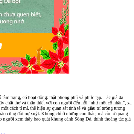
 tâm trạng, có hoạt động: thật phong phú và phức tạp. Tác giả đã
ầy chất thơ và thân thiết với con người đến nỗi “như một cố nhân”, xa
t cách tỉ mỉ, thể hiện sự quan sát tinh tế và giàu trí tưởng tượng
c nào cũng đòi nợ xuýt. Không chỉ ở những con thác, mà còn ở quang
o người xem thấy bao quát khung cảnh Sông Đà, thỉnh thoảng tác giả