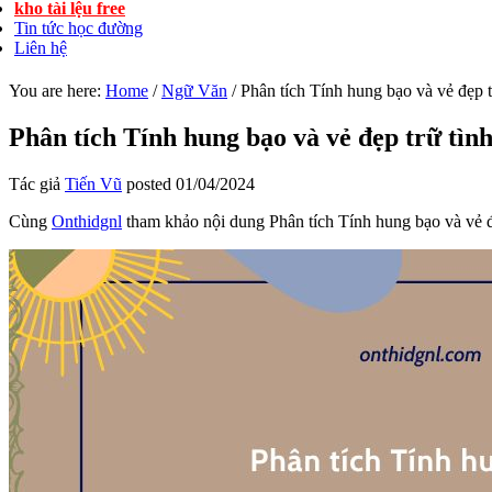
kho tài lệu free
Tin tức học đường
Liên hệ
You are here:
Home
/
Ngữ Văn
/
Phân tích Tính hung bạo và vẻ đẹp t
Phân tích Tính hung bạo và vẻ đẹp trữ tìn
Tác giả
Tiến Vũ
posted
01/04/2024
Cùng
Onthidgnl
tham khảo nội dung Phân tích Tính hung bạo và vẻ đẹ