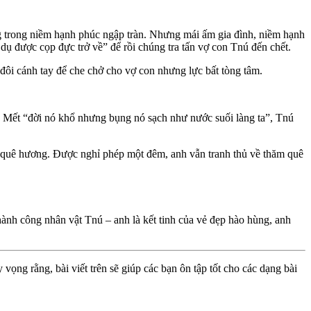
g trong niềm hạnh phúc ngập tràn. Nhưng mái ấm gia đình, niềm hạnh
 dụ được cọp đực trở về” để rồi chúng tra tấn vợ con Tnú đến chết.
 đôi cánh tay để che chở cho vợ con nhưng lực bất tòng tâm.
ụ Mết “đời nó khổ nhưng bụng nó sạch như nước suối làng ta”, Tnú
ề quê hương. Được nghỉ phép một đêm, anh vẫn tranh thủ về thăm quê
nh công nhân vật Tnú – anh là kết tinh của vẻ đẹp hào hùng, anh
ọng rằng, bài viết trên sẽ giúp các bạn ôn tập tốt cho các dạng bài