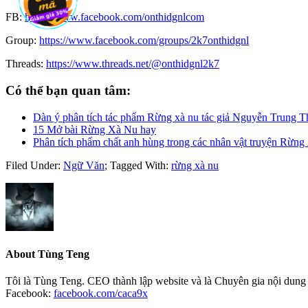
FB:
https://www.facebook.com/onthidgnlcom
Group:
https://www.facebook.com/groups/2k7onthidgnl
Threads:
https://www.threads.net/@onthidgnl2k7
Có thể bạn quan tâm:
Dàn ý phân tích tác phẩm Rừng xà nu tác giả Nguyễn Trung 
15 Mở bài Rừng Xà Nu hay
Phân tích phẩm chất anh hùng trong các nhân vật truyện Rừn
Filed Under:
Ngữ Văn
;
Tagged With:
rừng xà nu
About
Tùng Teng
Tôi là Tùng Teng. CEO thành lập website và là Chuyên gia nội dung 
Facebook:
facebook.com/caca9x