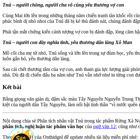
Tnú – người chồng, người cha vô cùng yêu thương vợ con
Cùng Mai lớn lên trong những tháng năm chiến tranh tàn khốc rồi c
phúc bình dị nhỏ nhoi của Tnú đã bị kẻ thù đánh nát, chúng đánh đập,
Phải tận mắt chứng kiến cảnh tượng vợ con bị đánh đập, lòng căm hận
Tnú – người con đầy nghĩa tình, yêu thương dân làng Xô Man
Mồ côi cha mẹ từ nhỏ, Tnú sống và lớn lên trong sự đùm bọc, yêu t
luôn gắn bó, yêu thương dân làng.
Sau cái chết thương tâm của vợ con, anh tham gia lực lượng giải ph
nhà. Dù đã đi chiến đấu ba năm như Tnú vẫn nhớ như in từng con đư
Kết bài
Bằng giọng văn giản dị, đậm sắc màu Tây Nguyên Nguyễn Trung Thành
kiệt của người dân Tây Nguyên, làm nổi bật tinh thần “vì nước quên
Nội dung chia sẻ Phân tích nhân vật Tnú trong tác phẩm Rừng Xà Nu sẽ
phân tích, nghị luận tác phẩm văn học
của
ngữ văn 12
; cũng như c
Theo dõi MXH của Onthidgnl để update nhiều tài liệu miễn phí nhé: