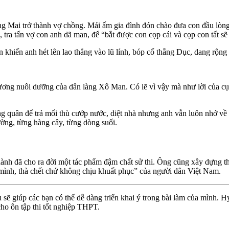
ùng Mai trở thành vợ chồng. Mái ấm gia đình đón chào đưa con đầu lòn
 tra tấn vợ con anh dã man, để “bắt được con cọp cái và cọp con tất sẽ
 khiến anh hét lên lao thẳng vào lũ lính, bóp cổ thằng Dục, dang rộng
hương nuôi dưỡng của dân làng Xô Man. Có lẽ vì vậy mà như lời của c
óng quân để trả mối thù cướp nước, diệt nhà nhưng anh vẫn luôn nhớ v
ờng, từng hàng cây, từng dòng suối.
 đã cho ra đời một tác phẩm đậm chất sử thi. Ông cũng xây dựng thà
 mình, thà chết chứ không chịu khuất phục” của người dân Việt Nam.
 giúp các bạn có thể dễ dàng triển khai ý trong bài làm của mình. Hy v
ho ôn tập thi tốt nghiệp THPT.