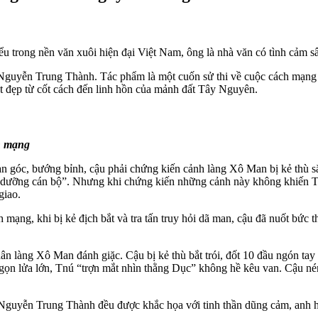
u trong nền văn xuôi hiện đại Việt Nam, ông là nhà văn có tình cảm 
 Nguyễn Trung Thành. Tác phẩm là một cuốn sử thi về cuộc cách mạn
t đẹp từ cốt cách đến linh hồn của mảnh đất Tây Nguyên.
ch mạng
 góc, bướng bỉnh, cậu phải chứng kiến cảnh làng Xô Man bị kẻ thù săn
uôi dưỡng cán bộ”. Nhưng khi chứng kiến những cảnh này không khiến 
giao.
 mạng, khi bị kẻ địch bắt và tra tấn truy hỏi dã man, cậu đã nuốt bức 
n làng Xô Man đánh giặc. Cậu bị kẻ thù bắt trói, đốt 10 đầu ngón tay
ngọn lửa lớn, Tnú “trợn mắt nhìn thằng Dục” không hề kêu van. Cậu né
 Nguyễn Trung Thành đều được khắc họa với tinh thần dũng cảm, anh 