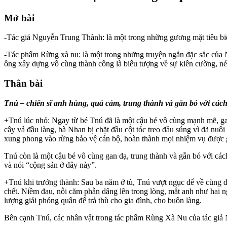
Mở bài
-Tác giả Nguyễn Trung Thành: là một trong những gương mặt tiêu biể
-Tác phẩm Rừng xà nu: là một trong những truyện ngắn đặc sắc của
ông xây dựng vô cùng thành công là biểu tượng về sự kiên cường, né
Thân bài
Tnú – chiến sĩ anh hùng, quả cảm, trung thành và gắn bó với cá
+Tnú lúc nhỏ: Ngay từ bé Tnú đã là một cậu bé vô cùng mạnh mẽ, gan
cây vả đầu làng, bà Nhan bị chặt đầu cột tóc treo đầu súng vì đã n
xung phong vào rừng bảo vệ cán bộ, hoàn thành mọi nhiệm vụ được 
Tnú còn là một cậu bé vô cùng gan dạ, trung thành và gắn bó với cách
và nói “cộng sản ở đây này”.
+Tnú khi trưởng thành: Sau ba năm ở tù, Tnú vượt ngục để về cùng dâ
chết. Niềm đau, nỗi căm phẫn dâng lên trong lòng, mắt anh như hai 
lượng giải phóng quân để trả thù cho gia đình, cho buôn làng.
Bên cạnh Tnú, các nhân vật trong tác phẩm Rùng Xà Nu của tác giả