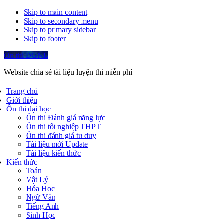
Skip to main content
Skip to secondary menu
Skip to primary sidebar
Skip to footer
Ôn thi ĐGNL
Website chia sẻ tài liệu luyện thi miễn phí
Trang chủ
Giới thiệu
Ôn thi đại học
Ôn thi Đánh giá năng lực
Ôn thi tốt nghiệp THPT
Ôn thi đánh giá tư duy
Tài liệu mới Update
Tài liệu kiến thức
Kiến thức
Toán
Vật Lý
Hóa Học
Ngữ Văn
Tiếng Anh
Sinh Học