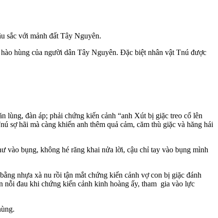
sâu sắc với mảnh đất Tây Nguyên.
g hào hùng của người dân Tây Nguyên. Đặc biệt nhân vật Tnú được
 lùng, đàn áp; phải chứng kiến cảnh “anh Xút bị giặc treo cổ lên
Tnú sợ hãi mà càng khiến anh thêm quả cảm, căm thù giặc và hăng hái
thư vào bụng, không hé răng khai nửa lời, cậu chỉ tay vào bụng mình
 bằng nhựa xà nu rồi tận mắt chứng kiến cảnh vợ con bị giặc đánh
n nỗi đau khi chứng kiến cảnh kinh hoàng ấy, tham gia vào lực
hùng.