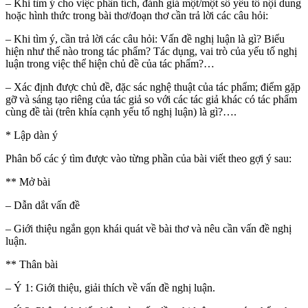
– Khi tìm ý cho việc phân tích, đánh giá một/một số yếu tố nội dung
hoặc hình thức trong bài thơ/đoạn thơ cần trả lời các câu hỏi:
– Khi tìm ý, cần trả lời các câu hỏi: Vấn đề nghị luận là gì? Biểu
hiện như thế nào trong tác phẩm? Tác dụng, vai trò của yếu tố nghị
luận trong việc thể hiện chủ đề của tác phẩm?…
– Xác định được chủ đề, đặc sác nghệ thuật của tác phẩm; điểm gặp
gỡ và sáng tạo riêng của tác giả so với các tác giả khác có tác phẩm
cùng đề tài (trên khía cạnh yếu tố nghị luận) là gì?….
* Lập dàn ý
Phân bố các ý tìm được vào từng phần của bài viết theo gợi ý sau:
** Mở bài
– Dẫn dắt vấn đề
– Giới thiệu ngắn gọn khái quát về bài thơ và nêu cần vấn đề nghị
luận.
** Thân bài
– Ý 1: Giới thiệu, giải thích về vấn đề nghị luận.