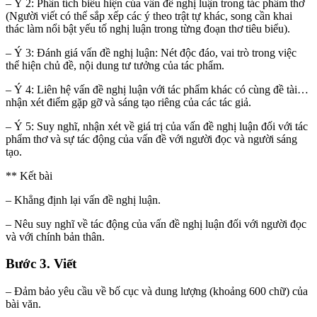
– Ý 2: Phân tích biểu hiện của vấn đề nghị luận trong tác phẩm thơ
(Người viết có thể sắp xếp các ý theo trật tự khác, song cần khai
thác làm nổi bật yếu tố nghị luận trong từng đoạn thơ tiêu biểu).
– Ý 3: Đánh giá vấn đề nghị luận: Nét độc đáo, vai trò trong việc
thể hiện chủ đề, nội dung tư tưởng của tác phẩm.
– Ý 4: Liên hệ vấn đề nghị luận với tác phẩm khác có cùng đề tài…
nhận xét điểm gặp gỡ và sáng tạo riêng của các tác giả.
– Ý 5: Suy nghĩ, nhận xét về giá trị của vấn đề nghị luận đối với tác
phẩm thơ và sự tác động của vấn đề với người đọc và người sáng
tạo.
** Kết bài
– Khẳng định lại vấn đề nghị luận.
– Nêu suy nghĩ về tác động của vấn đề nghị luận đối với người đọc
và với chính bản thân.
Bước 3. Viết
– Đảm bảo yêu cầu về bố cục và dung lượng (khoảng 600 chữ) của
bài văn.