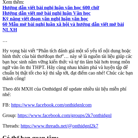
Xem thêm:
Hướng dẫn viết bài nghị luận văn học 600 chữ
Hướng dẫn viết mở bài nghị luận Văn học
Kỹ năng viết đoạn văn nghị luận văn học
60 Mẫu mở bài nghị luận xã hội và hướng dẫn viết mở bài
NLXH
…
Hy vọng bài viết “Phân tích đánh giá một số yếu tố nội dung hoặc
hình thức của bài thơ/đoạn thơ”… này sẽ là nguồn tài liệu giúp các
bạn học sinh nắm vững kiến thức và tự tin làm bài hơn trong môn
ngữ văn ôn thi THPT. Hãy cùng nhau khám phá và luyện tập để
chuẩn bị thật tốt cho kỳ thi sắp tới, đạt điểm cao nhé! Chúc các bạn
thành công!
Theo dõi MXH của Onthidgnl để update nhiều tài liệu miễn phí
nhé:
FB:
https://www.facebook.com/onthidgnlcom
Group:
https://www.facebook.com/groups/2k7onthidgnl
Threads:
https://www.threads.net/@onthidgnl2k7
Có thể bạn quan tâm: