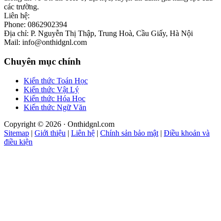
các trường.
Liên hệ:
Phone: 0862902394
Địa chỉ: P. Nguyễn Thị Thập, Trung Hoà, Cầu Giấy, Hà Nội
Mail: info@onthidgnl.com
Chuyên mục chính
Kiến thức Toán Học
Kiến thức Vật Lý
Kiến thức Hóa Học
Kiến thức Ngữ Văn
Copyright © 2026 · Onthidgnl.com
Sitemap
|
Giới thiệu
|
Liên hệ
|
Chính sản bảo mật
|
Điều khoản và
điều kiện