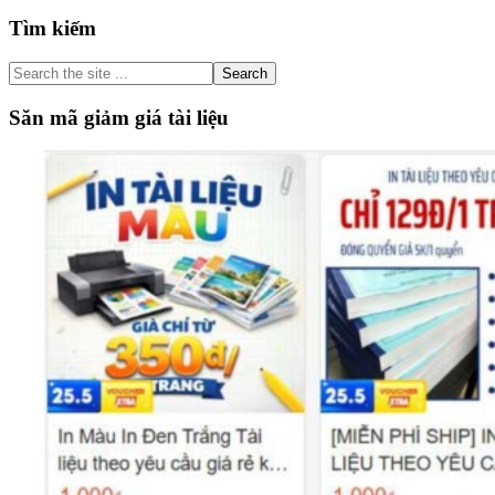
Primary
Tìm kiếm
Sidebar
Search
the
site
Săn mã giảm giá tài liệu
...