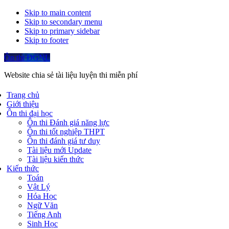
Skip to main content
Skip to secondary menu
Skip to primary sidebar
Skip to footer
Ôn thi ĐGNL
Website chia sẻ tài liệu luyện thi miễn phí
Trang chủ
Giới thiệu
Ôn thi đại học
Ôn thi Đánh giá năng lực
Ôn thi tốt nghiệp THPT
Ôn thi đánh giá tư duy
Tài liệu mới Update
Tài liệu kiến thức
Kiến thức
Toán
Vật Lý
Hóa Học
Ngữ Văn
Tiếng Anh
Sinh Học