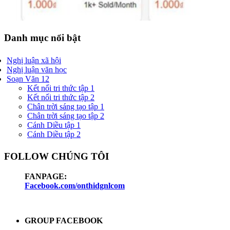
Danh mục nổi bật
Nghị luận xã hội
Nghị luận văn học
Soạn Văn 12
Kết nối tri thức tập 1
Kết nối tri thức tập 2
Chân trời sáng tạo tập 1
Chân trời sáng tạo tập 2
Cánh Diều tập 1
Cánh Diều tập 2
FOLLOW CHÚNG TÔI
FANPAGE:
Facebook.com/onthidgnlcom
GROUP FACEBOOK