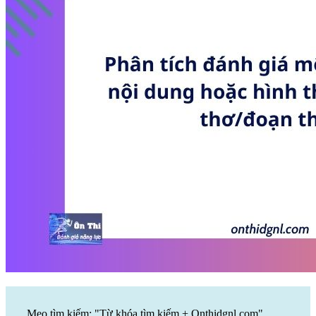
Mẹo tìm kiếm: "Từ khóa tìm kiếm + Onthidgnl.com".