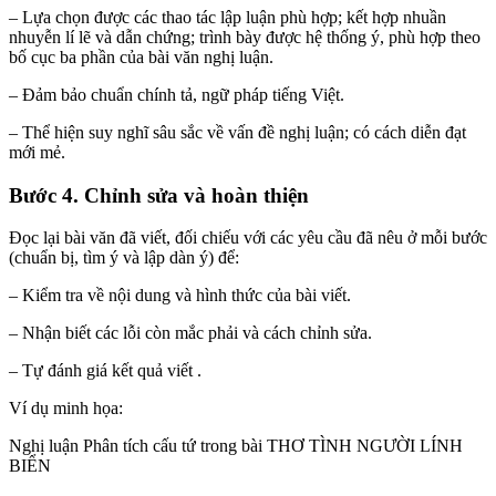
– Lựa chọn được các thao tác lập luận phù hợp; kết hợp nhuần
nhuyễn lí lẽ và dẫn chứng; trình bày được hệ thống ý, phù hợp theo
bố cục ba phần của bài văn nghị luận.
– Đảm bảo chuẩn chính tả, ngữ pháp tiếng Việt.
– Thể hiện suy nghĩ sâu sắc về vấn đề nghị luận; có cách diễn đạt
mới mẻ.
Bước 4. Chỉnh sửa và hoàn thiện
Đọc lại bài văn đã viết, đối chiếu với các yêu cầu đã nêu ở mỗi bước
(chuẩn bị, tìm ý và lập dàn ý) để:
– Kiểm tra về nội dung và hình thức của bài viết.
– Nhận biết các lỗi còn mắc phải và cách chỉnh sửa.
– Tự đánh giá kết quả viết .
Ví dụ minh họa:
Nghị luận Phân tích cấu tứ trong bài THƠ TÌNH NGƯỜI LÍNH
BIỂN