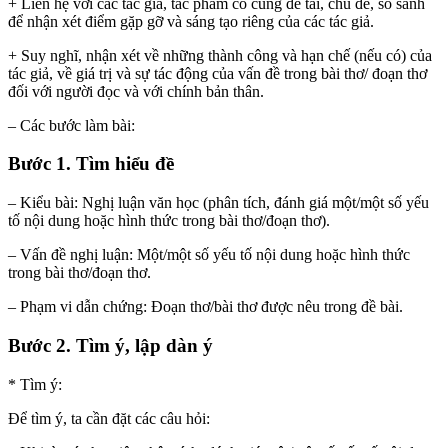
+ Liên hệ với các tác giả, tác phẩm có cùng đề tài, chủ đề, so sánh
để nhận xét điểm gặp gỡ và sáng tạo riêng của các tác giả.
+ Suy nghĩ, nhận xét về những thành công và hạn chế (nếu có) của
tác giả, về giá trị và sự tác động của vấn đề trong bài thơ/ đoạn thơ
đối với người đọc và với chính bản thân.
– Các bước làm bài:
Bước 1. Tìm hiểu đề
– Kiểu bài: Nghị luận văn học (phân tích, đánh giá một/một số yếu
tố nội dung hoặc hình thức trong bài thơ/đoạn thơ).
– Vấn đề nghị luận: Một/một số yếu tố nội dung hoặc hình thức
trong bài thơ/đoạn thơ.
– Phạm vi dẫn chứng: Đoạn thơ/bài thơ được nêu trong đề bài.
Bước 2. Tìm ý, lập dàn ý
* Tìm ý:
Để tìm ý, ta cần đặt các câu hỏi: