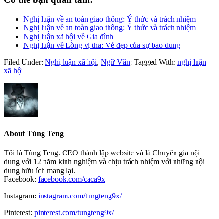
Nghị luận về an toàn giao thông: Ý thức và trách nhiệm
Nghị luận về an toàn giao thông: Ý thức và trách nhiệm
Nghị luận xã hội về Gia đình
Nghị luận về Lòng vị tha: Vẻ đẹp của sự bao dung
Filed Under:
Nghị luận xã hội
,
Ngữ Văn
;
Tagged With:
nghị luận
xã hội
About
Tùng Teng
Tôi là Tùng Teng. CEO thành lập website và là Chuyên gia nội
dung với 12 năm kinh nghiệm và chịu trách nhiệm với những nội
dung hữu ích mang lại.
Facebook:
facebook.com/caca9x
Instagram:
instagram.com/tungteng9x/
Pinterest:
pinterest.com/tungteng9x/