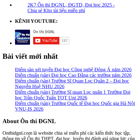
2K7 Ôn thi ĐGNL, ĐGTD, Đại học 2025 -
Chia sẻ Kho tài liệu miễn phí
KÊNH YOUTUBE:
Bài viết mới nhất
Điểm sàn xét tuyển Đại học Công nghệ Đông Á năm 2026
Điểm chuẩn (sàn) Đại học Cao Đẳng các trường năm 2026
Điểm chuẩn (sàn) Trường Sĩ Quan Lục Quân 2 – Đại học
Nguyễn Huệ NHU 2026
Điểm chuẩn (sàn) Trường Sĩ quan Lục quân 1 Trường Đại
học Trần Quốc Tuấn TQT Uni 2026
Điểm chuẩn (sàn) Trường Quốc tế Đại học Quốc gia Hà Nội
VNU-IS 2026
Footer
About Ôn thi ĐGNL
Onthidgnl.com là website chia sẻ miễn phí các kiến thức học tập,
thông tin về Ôn thi THPT, đại học, luyện thi đánh giá năng lực của