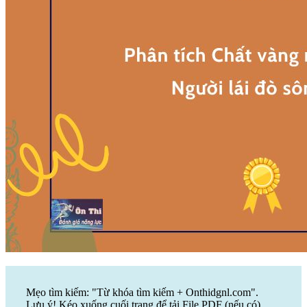
Mẹo tìm kiếm: "Từ khóa tìm kiếm + Onthidgnl.com".
Lưu ý! Kéo xuống cuối trang để tải File PDF (nếu có)