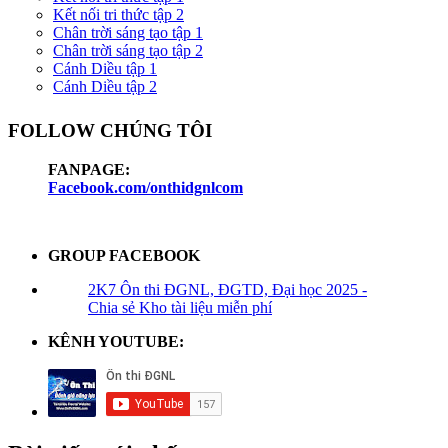
Kết nối tri thức tập 2
Chân trời sáng tạo tập 1
Chân trời sáng tạo tập 2
Cánh Diều tập 1
Cánh Diều tập 2
FOLLOW CHÚNG TÔI
FANPAGE:
Facebook.com/onthidgnlcom
GROUP FACEBOOK
2K7 Ôn thi ĐGNL, ĐGTD, Đại học 2025 -
Chia sẻ Kho tài liệu miễn phí
KÊNH YOUTUBE: