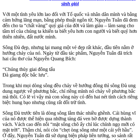
sinh giỏi
Với một tình yêu lớn lao đối với Tổ quốc và nhân dân mình và bằng
cảm hứng lãng mạn, bằng phép thuật ngôn từ, Nguyễn Tuân đã đem
đến cho ta “chất vàng” quý giá của đời và làm giàu – làm sang cho
tâm trí của chúng ta khiến ta biết yêu hơn con người và biết quý hơn
thiên nhiên, đất nước mình.
Sông Đà đẹp, nhưng lại mang một vẻ đẹp rất khác, đầu tiên nằm ở
hướng chảy của nó. Ngày từ đầu tác phẩm, Nguyễn Tuân đã trích
hai câu thơ của Nguyễn Quang Bích:
“Chúng thủy giai đông tẩu
Đà giang độc bắc lưu”.
Trong khi mọi dòng sông đều chảy về hướng đông thì sông Đà ung
dung ngược về phương bắc, chỉ riêng mình nó chảy về phương bắc
mà thôi. Có lẽ vì vậy mà con sông này có đến hai nét tính cách riêng
biệt: hung bạo nhưng cũng rất đỗi trữ tình.
Sông Đà trước tiên là dòng sông lắm thác nhiều ghềnh. Cái hùng vĩ
của nó được thể hiện qua những tảng đá ven bờ được dựng thành
vách. Vách cao đến nỗi “mặt sông chõ ấy chỉ lúc chính ngọ mới có
mặt trời”. Thậm chí, nói còn “chẹt òng sông như một cái yết hầu”.
Ở đây, Nguyễn Tuân đã sử dụng biện pháp liên tưởng, so sánh rất