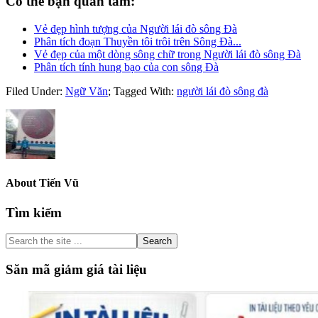
Có thể bạn quan tâm:
Vẻ đẹp hình tượng của Người lái đò sông Đà
Phân tích đoạn Thuyền tôi trôi trên Sông Đà...
Vẻ đẹp của một dòng sông chữ trong Người lái đò sông Đà
Phân tích tính hung bạo của con sông Đà
Filed Under:
Ngữ Văn
;
Tagged With:
người lái đò sông đà
About
Tiến Vũ
Primary
Tìm kiếm
Sidebar
Search
the
site
Săn mã giảm giá tài liệu
...