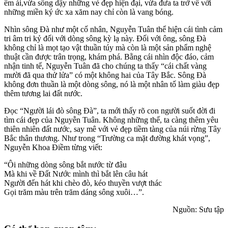
êm ái,vừa sống dậy những vẻ đẹp hiện đại, vừa đưa ta trở về với
những miền ký ức xa xăm nay chỉ còn là vang bóng.
Nhìn sông Đà như một cố nhân, Nguyễn Tuân thể hiện cái tình cảm
tri âm tri kỷ đối với dòng sông kỳ lạ này. Đối với ông, sông Đà
không chỉ là mọt tạo vật thuần túy mà còn là một sản phẩm nghệ
thuật cần được trân trọng, khám phá. Bằng cái nhìn độc đáo, cảm
nhận tinh tế, Nguyễn Tuân đã cho chúng ta thấy “cái chất vàng
mười đã qua thử lửa” có một không hai của Tây Bắc. Sông Đà
không đơn thuần là một dòng sông, nó là một nhân tố làm giàu đẹp
thêm tương lai đất nước.
Đọc “Người lái đò sông Đà”, ta mới thấy rõ con người suốt đời đi
tìm cái đẹp của Nguyễn Tuân. Không những thế, ta càng thêm yêu
thiên nhiên đất nước, say mê với vẻ đẹp tiềm tàng của núi rừng Tây
Bắc thân thương. Như trong “Trường ca mặt đường khát vọng”,
Nguyễn Khoa Điềm từng viết:
“Ôi những dòng sông bắt nước từ đâu
Mà khi về Đất Nước mình thì bắt lên câu hát
Người đến hát khi chèo đò, kéo thuyền vượt thác
Gọi trăm màu trên trăm dáng sông xuôi…”.
Nguồn: Sưu tập