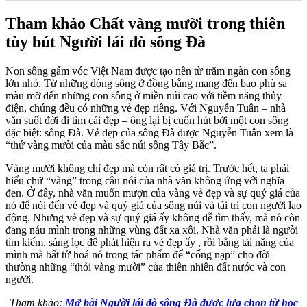
Tham khảo Chất vàng mười trong thiên
tùy bút Người lái đò sông Đà
Non sông gấm vóc Việt Nam được tạo nên từ trăm ngàn con sông
lớn nhỏ. Từ những dòng sông ở đồng bằng mang đến bao phù sa
màu mỡ đến những con sông ở miền núi cao với tiềm năng thủy
điện, chúng đều có những vẻ đẹp riêng. Với Nguyễn Tuân – nhà
văn suốt đời đi tìm cái đẹp – ông lại bị cuốn hút bởi một con sông
đặc biệt: sông Đà. Vẻ đẹp của sông Đà được Nguyễn Tuân xem là
“thứ vàng mười của màu sắc núi sông Tây Bắc”.
Vàng mười không chỉ đẹp mà còn rất có giá trị. Trước hết, ta phải
hiểu chữ “vàng” trong câu nói của nhà văn không ứng với nghĩa
đen. Ở đây, nhà văn muốn mượn của vàng vẻ đẹp và sự quý giá của
nó để nói đến vẻ đẹp và quý giá của sông núi và tài trí con người lao
động. Nhưng vẻ đẹp và sự quý giá ấy không dễ tìm thấy, mà nó còn
đang náu mình trong những vùng đất xa xôi. Nhà văn phải là người
tìm kiếm, sàng lọc để phát hiện ra vẻ đẹp ấy , rồi bằng tài năng của
mình mà bất tử hoá nó trong tác phẩm để “cống nạp” cho đời
thường những “thỏi vàng mười” của thiên nhiên đất nước và con
người.
Tham khảo:
Mở bài Người lái đò sông Đà được lựa chọn từ học