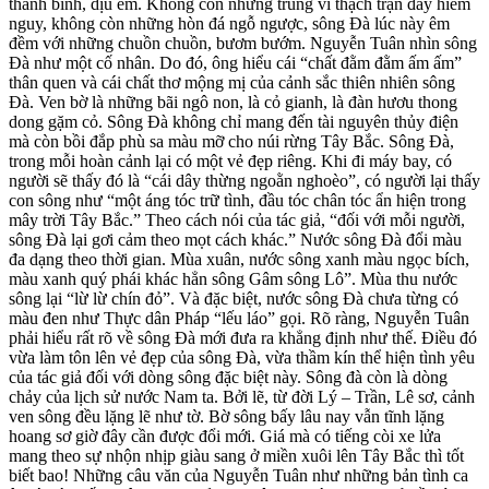
thanh bình, dịu êm. Không còn những trùng vi thạch trận đầy hiểm
nguy, không còn những hòn đá ngỗ ngược, sông Đà lúc này êm
đềm với những chuồn chuồn, bươm bướm. Nguyễn Tuân nhìn sông
Đà như một cố nhân. Do đó, ông hiểu cái “chất đằm đằm ấm ấm”
thân quen và cái chất thơ mộng mị của cảnh sắc thiên nhiên sông
Đà. Ven bờ là những bãi ngô non, là cỏ gianh, là đàn hươu thong
dong gặm cỏ. Sông Đà không chỉ mang đến tài nguyên thủy điện
mà còn bồi đắp phù sa màu mỡ cho núi rừng Tây Bắc. Sông Đà,
trong mỗi hoàn cảnh lại có một vẻ đẹp riêng. Khi đi máy bay, có
người sẽ thấy đó là “cái dây thừng ngoằn nghoèo”, có người lại thấy
con sông như “một áng tóc trữ tình, đầu tóc chân tóc ẩn hiện trong
mây trời Tây Bắc.” Theo cách nói của tác giả, “đối với mỗi người,
sông Đà lại gơi cảm theo mọt cách khác.” Nước sông Đà đổi màu
đa dạng theo thời gian. Mùa xuân, nước sông xanh màu ngọc bích,
màu xanh quý phái khác hẳn sông Gâm sông Lô”. Mùa thu nước
sông lại “lừ lừ chín đỏ”. Và đặc biệt, nước sông Đà chưa từng có
màu đen như Thực dân Pháp “lếu láo” gọi. Rõ ràng, Nguyễn Tuân
phải hiểu rất rõ về sông Đà mới đưa ra khẳng định như thế. Điều đó
vừa làm tôn lên vẻ đẹp của sông Đà, vừa thầm kín thể hiện tình yêu
của tác giả đối với dòng sông đặc biệt này. Sông đà còn là dòng
chảy của lịch sử nước Nam ta. Bởi lẽ, từ đời Lý – Trần, Lê sơ, cảnh
ven sông đều lặng lẽ như tờ. Bờ sông bấy lâu nay vẫn tĩnh lặng
hoang sơ giờ đây cần được đổi mới. Giá mà có tiếng còi xe lửa
mang theo sự nhộn nhịp giàu sang ở miền xuôi lên Tây Bắc thì tốt
biết bao! Những câu văn của Nguyễn Tuân như những bản tình ca