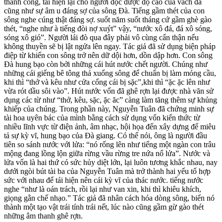
thành công, tái hiện lại cho người đọc được độ cao của vách đá
cũng như sự âm u đáng sợ của sông Đà. Tiếng gầm thét của con
sông nghe cúng thật đáng sợ. suốt năm suốt tháng cứ gầm ghè gào
thét, “nghe như à tiếng đòi nợ xuýt” vậy, “nước xô đá, đá xô sóng,
sóng xô gió”. Người lái đò qua đây phải vô cùng cẩn thận nếu
không thuyền sẽ bị lật ngửa lên ngay. Tác giả đã sử dụng biện pháp
điệp từ khiến con sông trở nên dữ dội hơn, dồn dập hơn. Con sông
Đà hung bạo còn bởi những cái hút nước chết người. Chúng như
những cái giếng bê tông thả xuống sông để chuẩn bị làm móng cầu,
khi thì “thở và kêu như cửa cống cái bị sặc”,khi thì “ặc ặc lên như
vừa rót dầu sôi vào”. Hút nước vốn đã ghê rợn lại được nhà văn sử
dụng các từ như “thở, kêu, sặc, ặc ăc” càng làm tăng thêm sự khủng
khiếp của chúng. Trong phần này, Nguyễn Tuân đã chứng minh sự
tài hoa uyên bác của mình bằng cách sử dụng vốn kiến thức từ
nhiều lĩnh vực từ điện ảnh, âm nhạc, hội họa đến xây dựng để miêu
tả sự kỳ vĩ, hung bạo của Đà giang. Có thể nói, ông là người đầu
tiên so sánh nước với lửa: “nó rống lên như tiếng một ngàn con trâu
mộng đang lồng lộn giữa rừng vầu rừng tre nứa nổ lửa”. Nước và
lửa vốn là hai thứ có sức hủy diệt lớn, lại luôn tương khắc nhau, nay
dưới ngòi bút tài ba của Nguyễn Tuân mà trở thành hai yếu tố hợp
sức với nhau để tái hiện nên cái kỳ vĩ của thác nước. tiếng nước
nghe “như là oán trách, rồi lại như van xin, khi thì khiêu khích,
giọng gằn chế nhạo.” Tác giả đã nhân cách hóa dòng sông, biến nó
thành một tạo vật trái tính trái nết, lúc nào cũng gầm gừ gào thét
những âm thanh ghê rợn.