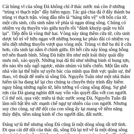
Cái hùng vĩ của sông Đà không chỉ ở thác nước mà còn ở những
“trùng vi thạch trận” đầy hiểm nguy. Tác giả chia đá ở đây thành ba
trùng vi thạch trận. vòng đầu tiên là “hàng tiền vệ” với bốn của tử,
một cửa sinh, cửa sinh nằm về phía tả ngạn dòng sông. Chúng có
nhiệm vụ dụ thuyền vào giữa tuyến rồi “đánh khuýp quật vu hồi
lại”. Tiếp đến là vòng thứ hai. Vòng này tăng thêm cửa tử, cửa sinh
dược bố trí về hữu ngạn với những boong ke pháo đài có nhiệm vụ
tiêu diệt những thuyền vượt qua vòng một. Trùng vi thứ ba thì ít cửa
hơn, cửa sinh lại nằm ở chính giữa. Đi hết cửa này lòng sông bỗng
trở nên thanh bình. Sông Đà hiện lên như một loài thủy quái đầy
mưu mô, xảo quyệt. Những loại đá thì như những binh sĩ hung tợn,
tên nào tên nấy ngỗ ngược, nhăn nhúm và hiếu chiến. Một lần nữa
nhà văn lại thể hiện sự uyên bác của mình qua lĩnh vực quân sự, thể
thao, võ thuật để miêu tả sông Đà. Nguyễn Tuân như một nhà thám
hiểm tài ba đang kể lại cho chúng ta chuyến thủy trình đầy hiểm
nguy bằng những ngôn từ, liên tưởng vô cùng sống động. Sự ghê
rợn của Đà giang nghìn đời nay vốn vẫn quyết đầu với con người.
Có thể nói, qua việc miêu tả thác nước song Đà, Nguyễn Tuân đã
làm nổi bật lên sức mạnh chế ngự tự nhiên của con người. Nhưng
suy cho cùng, sự dữ dội của con sông ấy lại mang về tiềm năng
thủy điện, tiềm năng kinh tế cho người dân, đất nước.
Đáng sợ là thế nhưng sông Đà cũng là một dòng sông rất trữ tình.
Đi qua cái dữ dội của thác đá, sông Đà lại trở về là một dòng sông