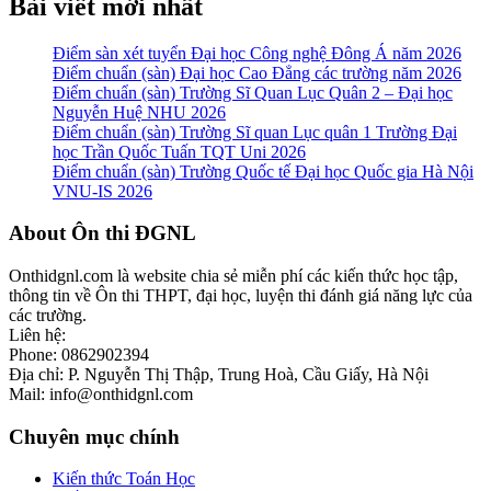
Bài viết mới nhất
Điểm sàn xét tuyển Đại học Công nghệ Đông Á năm 2026
Điểm chuẩn (sàn) Đại học Cao Đẳng các trường năm 2026
Điểm chuẩn (sàn) Trường Sĩ Quan Lục Quân 2 – Đại học
Nguyễn Huệ NHU 2026
Điểm chuẩn (sàn) Trường Sĩ quan Lục quân 1 Trường Đại
học Trần Quốc Tuấn TQT Uni 2026
Điểm chuẩn (sàn) Trường Quốc tế Đại học Quốc gia Hà Nội
VNU-IS 2026
Footer
About Ôn thi ĐGNL
Onthidgnl.com là website chia sẻ miễn phí các kiến thức học tập,
thông tin về Ôn thi THPT, đại học, luyện thi đánh giá năng lực của
các trường.
Liên hệ:
Phone: 0862902394
Địa chỉ: P. Nguyễn Thị Thập, Trung Hoà, Cầu Giấy, Hà Nội
Mail: info@onthidgnl.com
Chuyên mục chính
Kiến thức Toán Học