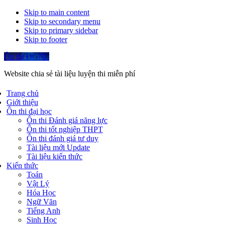
Skip to main content
Skip to secondary menu
Skip to primary sidebar
Skip to footer
Ôn thi ĐGNL
Website chia sẻ tài liệu luyện thi miễn phí
Trang chủ
Giới thiệu
Ôn thi đại học
Ôn thi Đánh giá năng lực
Ôn thi tốt nghiệp THPT
Ôn thi đánh giá tư duy
Tài liệu mới Update
Tài liệu kiến thức
Kiến thức
Toán
Vật Lý
Hóa Học
Ngữ Văn
Tiếng Anh
Sinh Học