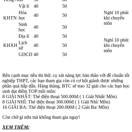
Vật lí
40
50
Hóa
Nghỉ 10 phút
40
50
KHTN
học
khi chuyển
môn
Sinh
40
50
học
Địa lí
40
50
Nghỉ 10 phút
Lịch
KHXH
40
50
khi chuyển
sử
môn
GDCD
40
50
Bên cạnh mục tiêu thi thử, cọ xát năng lực bản thân với đề chuẩn tốt
nghiệp THPT, các bạn tham gia còn có cơ hội giành được những
phần quà hấp dẫn.
Hàng tháng, BTC sẽ trao 32 giải cho các bạn học
sinh đạt điểm TOP mỗi môn:
8 GIẢI NHẤT: Thẻ điện thoại 500.000đ ( 1 Giải Nhất/ Môn)
8 GIẢI NHÌ: Thẻ điện thoại 300.000đ ( 1 Giải Nhì/ Môn)
16 GIẢI BA: Thẻ điện thoại 200.000đ ( 2 Giải Ba/ Môn)
Còn chờ gì nữa mà không tham gia ngay!
XEM THÊM: