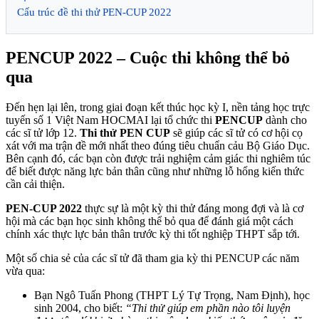
Cấu trúc đề thi thử PEN-CUP 2022
PENCUP 2022 – Cuộc thi không thể bỏ
qua
Đến hẹn lại lên, trong giai đoạn kết thúc học kỳ I, nền tảng học trực
tuyến số 1 Việt Nam HOCMAI lại tổ chức thi
PENCUP
dành cho
các sĩ tử lớp 12.
Thi thử PEN CUP
sẽ giúp các sĩ tử có cơ hội cọ
xát với ma trận đề mới nhất theo đúng tiêu chuẩn cảu Bộ Giáo Dục.
Bên cạnh đó, các bạn còn được trải nghiệm cảm giác thi nghiêm túc
để biết được năng lực bản thân cũng như những lỗ hổng kiến thức
cần cải thiện.
PEN-CUP 2022
thực sự là một kỳ thi thử đáng mong đợi và là cơ
hội mà các bạn học sinh không thể bỏ qua để đánh giá một cách
chính xác thực lực bản thân trước kỳ thi tốt nghiệp THPT sắp tới.
Một số chia sẻ của các sĩ tử đã tham gia kỳ thi PENCUP các năm
vừa qua:
Bạn Ngô Tuấn Phong (THPT Lý Tự Trọng, Nam Định), học
sinh 2004, cho biết:
“Thi thử giúp em phần nào tôi luyện