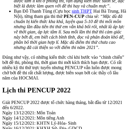
được tâm lí khi ở phòng thi, vận dụng kiến thức suôn sẻ, đặc
biệt là được làm quen với đề thi hay và chuẩn mực”
.
Bạn Đỗ Thanh Tùng (Cựu học
sinh THPT
Hai Bà Trung, Hà
Nội), từng tham gia thi thử
PEN-CUP
chia sẻ:
“Mặc dù đã
chuẩn bị kiến thức kha khá, luyện qua 5-10 đề thi mỗi môn
nhưng lần đầu tiên thi thử em vẫn khá bối rối, nhất là áp lực
về thời gian, áp lực tâm lí. Sau mỗi lần thi thử thì cảm giác
này bớt đi, em biết cách bình tĩnh, đọc và phán đoán khó dễ,
phân bổ thời gian hợp lí. Mặc dù điểm thi thử chưa cao
nhưng đã cải thiện so với điểm thi năm 2021”.
Đúng như vậy, có những kiến thức chỉ khi bước vào “chinh chiến”
bởi đề thi, phòng thi, thời gian thi mới kích thích bạn được. Có rất
nhiều kỳ thi thử trực tuyến nhưng PENCUP vẫn luôn được mong
chờ bởi đề thi rất chất lượng, được biên soạn bởi các thầy cô lâu
năm của HOCMAI.
Lịch thi PENCUP 2022
Giải PENCUP 2022 được tổ chức hàng tháng, bắt đầu từ 12/2021
đến 6/2022.
Ngày 13/12/2021: Môn Toán
Ngày 14/12/2021: Môn tiếng Anh
Ngày 15/12/2021: KHTN Lý-Hóa- Sinh
Ngày 16/12/2021: KHXH Sử- Địa- GDCD