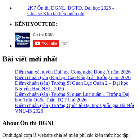
2K7 Ôn thi ĐGNL, ĐGTD, Đại học 2025 -
Chia sẻ Kho tài liệu miễn phí
KÊNH YOUTUBE:
Bài viết mới nhất
Điểm sàn xét tuyển Đại học Công nghệ Đông Á năm 2026
Điểm chuẩn (sàn) Đại học Cao Đẳng các trường năm 2026
Điểm chuẩn (sàn) Trường Sĩ Quan Lục Quân 2 – Đại học
Nguyễn Huệ NHU 2026
Điểm chuẩn (sàn) Trường Sĩ quan Lục quân 1 Trường Đại
học Trần Quốc Tuấn TQT Uni 2026
Điểm chuẩn (sàn) Trường Quốc tế Đại học Quốc gia Hà Nội
VNU-IS 2026
Footer
About Ôn thi ĐGNL
Onthidgnl.com là website chia sẻ miễn phí các kiến thức học tập,