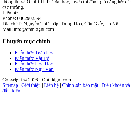
thông tin về Ôn thi THPT, đại học, luyện thi đánh giá năng lực của
các trường.
Liên hệ:
Phone: 0862902394
Địa chỉ: P. Nguyễn Thị Thập, Trung Hoà, Cầu Giấy, Hà Nội
Mail: info@onthidgnl.com
Chuyên mục chính
Kiến thức Toán Học
Kiến thức Vật Lý
Kiến thức Hóa Học
Kiến thức Ngữ Văn
Copyright © 2026 · Onthidgnl.com
Sitemap
|
Giới thiệu
|
Liên hệ
|
Chính sản bảo mật
|
Điều khoản và
điều kiện