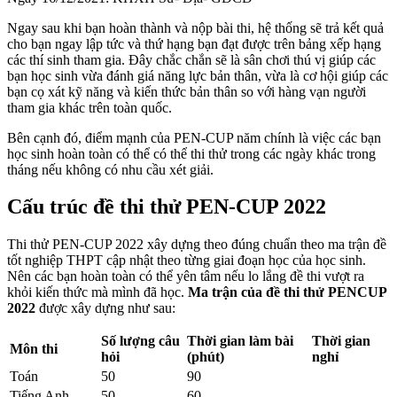
Ngay sau khi bạn hoàn thành và nộp bài thi, hệ thống sẽ trả kết quả
cho bạn ngay lập tức và thứ hạng bạn đạt được trên bảng xếp hạng
các thí sinh tham gia. Đây chắc chắn sẽ là sân chơi thú vị giúp các
bạn học sinh vừa đánh giá năng lực bản thân, vừa là cơ hội giúp các
bạn cọ xát kỹ năng và kiến thức bản thân so với hàng vạn người
tham gia khác trên toàn quốc.
Bên cạnh đó, điểm mạnh của PEN-CUP năm chính là việc các bạn
học sinh hoàn toàn có thể có thể thi thử trong các ngày khác trong
tháng nếu không có nhu cầu xét giải.
Cấu trúc đề thi thử PEN-CUP 2022
Thi thử PEN-CUP 2022 xây dựng theo đúng chuẩn theo ma trận đề
tốt nghiệp THPT cập nhật theo từng giai đoạn học của học sinh.
Nên các bạn hoàn toàn có thể yên tâm nếu lo lắng đề thi vượt ra
khỏi kiến thức mà mình đã học.
Ma trận của đề thi thử PENCUP
2022
được xây dựng như sau:
Số lượng câu
Thời gian làm bài
Thời gian
Môn thi
hỏi
(phút)
nghỉ
Toán
50
90
Tiếng Anh
50
60