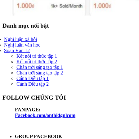
Danh mục nổi bật
Nghị luận xã hội
Nghị luận văn học
Soạn Văn 12
Kết nối tri thức tập 1
Kết nối tri thức tập 2
Chân trời sáng tạo tập 1
Chân trời sáng tạo tập 2
Cánh Diều tập 1
Cánh Diều tập 2
FOLLOW CHÚNG TÔI
FANPAGE:
Facebook.com/onthidgnlcom
GROUP FACEBOOK