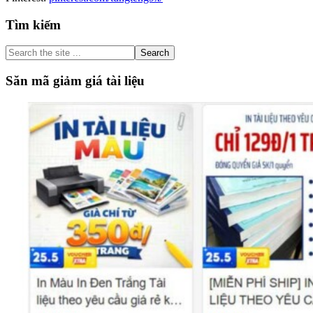
Primary
Tìm kiếm
Sidebar
Search
the
site
Săn mã giảm giá tài liệu
...