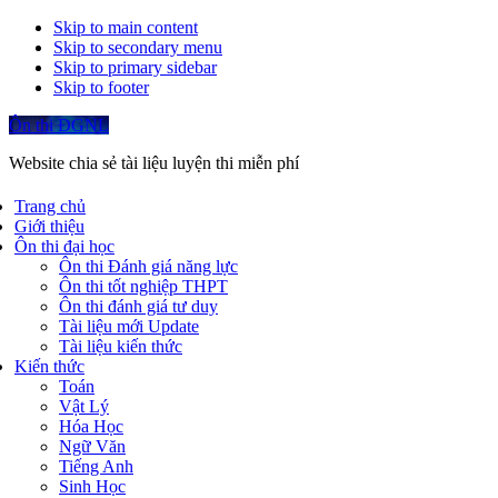
Skip to main content
Skip to secondary menu
Skip to primary sidebar
Skip to footer
Ôn thi ĐGNL
Website chia sẻ tài liệu luyện thi miễn phí
Trang chủ
Giới thiệu
Ôn thi đại học
Ôn thi Đánh giá năng lực
Ôn thi tốt nghiệp THPT
Ôn thi đánh giá tư duy
Tài liệu mới Update
Tài liệu kiến thức
Kiến thức
Toán
Vật Lý
Hóa Học
Ngữ Văn
Tiếng Anh
Sinh Học