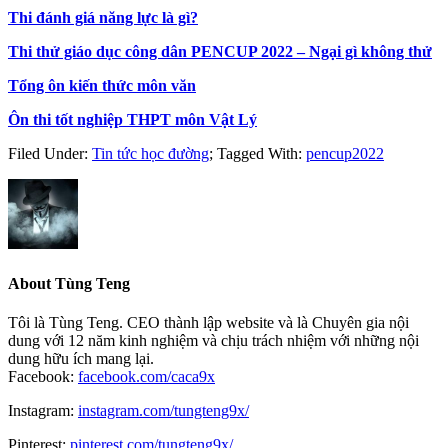
Thi đánh giá năng lực là gì?
Thi thử giáo dục công dân PENCUP 2022 – Ngại gì không thử
Tổng ôn kiến thức môn văn
Ôn thi tốt nghiệp THPT môn Vật Lý
Filed Under:
Tin tức học đường
;
Tagged With:
pencup2022
About
Tùng Teng
Tôi là Tùng Teng. CEO thành lập website và là Chuyên gia nội
dung với 12 năm kinh nghiệm và chịu trách nhiệm với những nội
dung hữu ích mang lại.
Facebook:
facebook.com/caca9x
Instagram:
instagram.com/tungteng9x/
Pinterest:
pinterest.com/tungteng9x/