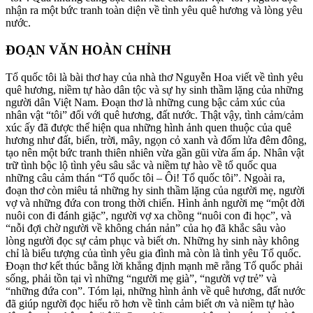
nhận ra một bức tranh toàn diện về tình yêu quê hương và lòng yêu
nước.
ĐOẠN VĂN HOÀN CHỈNH
Tổ quốc tôi là bài thơ hay của nhà thơ Nguyễn Hoa viết về tình yêu
quê hương, niềm tự hào dân tộc và sự hy sinh thầm lặng của những
người dân Việt Nam. Đoạn thơ là những cung bậc cảm xúc của
nhân vật “tôi” đối với quê hương, đất nước. Thật vậy, tình cảm/cảm
xúc ấy đã được thể hiện qua những hình ảnh quen thuộc của quê
hương như đất, biển, trời, mây, ngọn cỏ xanh và đốm lửa đêm đông,
tạo nên một bức tranh thiên nhiên vừa gần gũi vừa ấm áp. Nhân vật
trữ tình bộc lộ tình yêu sâu sắc và niềm tự hào về tổ quốc qua
những câu cảm thán “Tổ quốc tôi – Ôi! Tổ quốc tôi”. Ngoài ra,
đoạn thơ còn miêu tả những hy sinh thầm lặng của người mẹ, người
vợ và những đứa con trong thời chiến. Hình ảnh người mẹ “một đời
nuôi con đi đánh giặc”, người vợ xa chồng “nuôi con đi học”, và
“nỗi đợi chờ người về không chán nản” của họ đã khắc sâu vào
lòng người đọc sự cảm phục và biết ơn. Những hy sinh này không
chỉ là biểu tượng của tình yêu gia đình mà còn là tình yêu Tổ quốc.
Đoạn thơ kết thúc bằng lời khẳng định mạnh mẽ rằng Tổ quốc phải
sống, phải tồn tại vì những “người mẹ già”, “người vợ trẻ” và
“những đứa con”. Tóm lại, những hình ảnh về quê hương, đất nước
đã giúp người đọc hiểu rõ hơn về tình cảm biết ơn và niềm tự hào