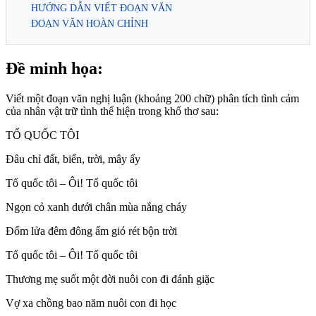
HƯỚNG DẪN VIẾT ĐOẠN VĂN
ĐOẠN VĂN HOÀN CHỈNH
Đề minh họa:
Viết một đoạn văn nghị luận (khoảng 200 chữ) phân tích tình cảm
của nhân vật trữ tình thể hiện trong khổ thơ sau:
TỔ QUỐC TÔI
Đâu chỉ đất, biển, trời, mây ấy
Tổ quốc tôi – Ôi! Tổ quốc tôi
Ngọn cỏ xanh dưới chân mùa nắng cháy
Đốm lửa đêm đông ấm gió rét bộn trời
Tổ quốc tôi – Ôi! Tổ quốc tôi
Thương mẹ suốt một đời nuôi con đi đánh giặc
Vợ xa chồng bao năm nuôi con đi học