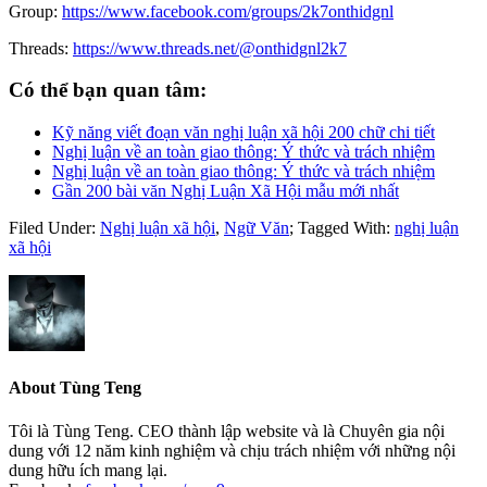
Group:
https://www.facebook.com/groups/2k7onthidgnl
Threads:
https://www.threads.net/@onthidgnl2k7
Có thể bạn quan tâm:
Kỹ năng viết đoạn văn nghị luận xã hội 200 chữ chi tiết
Nghị luận về an toàn giao thông: Ý thức và trách nhiệm
Nghị luận về an toàn giao thông: Ý thức và trách nhiệm
Gần 200 bài văn Nghị Luận Xã Hội mẫu mới nhất
Filed Under:
Nghị luận xã hội
,
Ngữ Văn
;
Tagged With:
nghị luận
xã hội
About
Tùng Teng
Tôi là Tùng Teng. CEO thành lập website và là Chuyên gia nội
dung với 12 năm kinh nghiệm và chịu trách nhiệm với những nội
dung hữu ích mang lại.