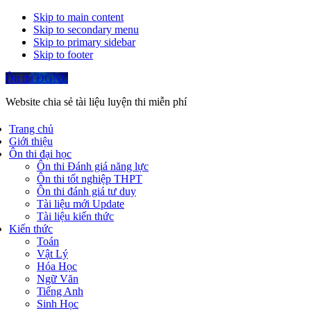
Skip to main content
Skip to secondary menu
Skip to primary sidebar
Skip to footer
Ôn thi ĐGNL
Website chia sẻ tài liệu luyện thi miễn phí
Trang chủ
Giới thiệu
Ôn thi đại học
Ôn thi Đánh giá năng lực
Ôn thi tốt nghiệp THPT
Ôn thi đánh giá tư duy
Tài liệu mới Update
Tài liệu kiến thức
Kiến thức
Toán
Vật Lý
Hóa Học
Ngữ Văn
Tiếng Anh
Sinh Học