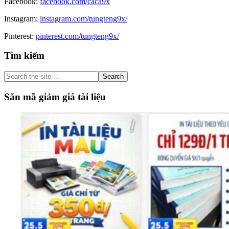
Facebook:
facebook.com/caca9x
Instagram:
instagram.com/tungteng9x/
Pinterest:
pinterest.com/tungteng9x/
Primary
Tìm kiếm
Sidebar
Search
the
site
Săn mã giảm giá tài liệu
...