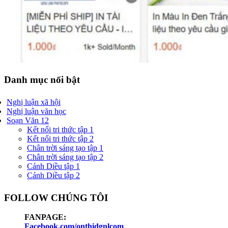
Danh mục nổi bật
Nghị luận xã hội
Nghị luận văn học
Soạn Văn 12
Kết nối tri thức tập 1
Kết nối tri thức tập 2
Chân trời sáng tạo tập 1
Chân trời sáng tạo tập 2
Cánh Diều tập 1
Cánh Diều tập 2
FOLLOW CHÚNG TÔI
FANPAGE:
Facebook.com/onthidgnlcom