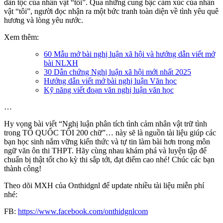
dân tộc của nhân vật “tôi”. Qua những cung bậc cảm xúc của nhân
vật “tôi”, người đọc nhận ra một bức tranh toàn diện về tình yêu quê
hương và lòng yêu nước.
Xem thêm:
60 Mẫu mở bài nghị luận xã hội và hướng dẫn viết mở
bài NLXH
30 Dẫn chứng Nghị luận xã hội mới nhất 2025
Hướng dẫn viết mở bài nghị luận Văn học
Kỹ năng viết đoạn văn nghị luận văn học
…
Hy vọng bài viết “Nghị luận phân tích tình cảm nhân vật trữ tình
trong TỔ QUỐC TÔI 200 chữ”… này sẽ là nguồn tài liệu giúp các
bạn học sinh nắm vững kiến thức và tự tin làm bài hơn trong môn
ngữ văn ôn thi THPT. Hãy cùng nhau khám phá và luyện tập để
chuẩn bị thật tốt cho kỳ thi sắp tới, đạt điểm cao nhé! Chúc các bạn
thành công!
Theo dõi MXH của Onthidgnl để update nhiều tài liệu miễn phí
nhé:
FB:
https://www.facebook.com/onthidgnlcom