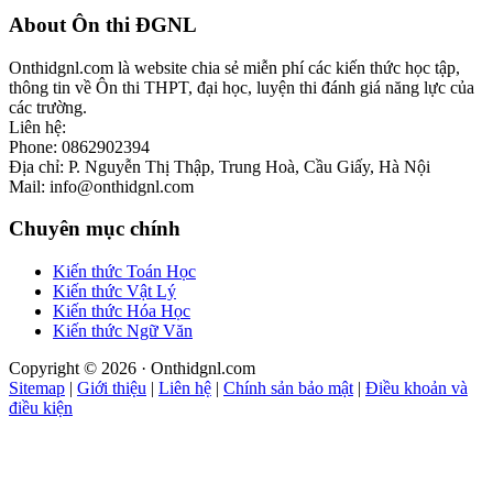
Footer
About Ôn thi ĐGNL
Onthidgnl.com là website chia sẻ miễn phí các kiến thức học tập,
thông tin về Ôn thi THPT, đại học, luyện thi đánh giá năng lực của
các trường.
Liên hệ:
Phone: 0862902394
Địa chỉ: P. Nguyễn Thị Thập, Trung Hoà, Cầu Giấy, Hà Nội
Mail: info@onthidgnl.com
Chuyên mục chính
Kiến thức Toán Học
Kiến thức Vật Lý
Kiến thức Hóa Học
Kiến thức Ngữ Văn
Copyright © 2026 · Onthidgnl.com
Sitemap
|
Giới thiệu
|
Liên hệ
|
Chính sản bảo mật
|
Điều khoản và
điều kiện