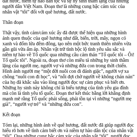
đất nước, niềm tự hào dân tộc và sự hy sinh thầm lặng của những
người dân Việt Nam. Đoạn thơ là những cung bậc cảm xúc của
nhân vật “tôi” đối với quê hương, đất nước.
Thân đoạn
Thật vậy, tình cảm/cảm xúc ấy đã được thể hiện qua những hình
ảnh quen thuộc của quê hương như đất, biển, trời, mây, ngọn cỏ
xanh và đốm lửa đêm đông, tạo nên một bức tranh thiên nhiên vừa
gần gũi vừa ấm áp. Nhân vật trữ tình bộc lộ tình yêu sâu sắc và
niềm tự hào về Tổ quốc qua những câu cảm thán “Tổ quốc tôi – Ôi!
Tổ quốc tôi”. Ngoài ra, đoạn thơ còn miêu tả những hy sinh thầm
lặng của người mẹ, người vợ và những đứa con trong thời chiến.
Hình ảnh người mẹ “một đời nuôi con đi đánh giặc”, người vợ xa
chồng “nuôi con đi học”, và “nỗi đợi chờ người về không chán nản”
của họ đã khắc sâu vào lòng người đọc sự cảm phục và biết ơn.
Những hy sinh này không chỉ là biểu tượng của tình yêu gia đình
mà còn là tình yêu tổ quốc. Đoạn thơ kết thúc bằng lời khẳng định
mạnh mẽ rằng Tổ quốc phải sống, phải tồn tại vì những “người mẹ
già”, “người vợ trẻ” và “những đứa con”.
Kết đoạn
Tóm lại, những hình ảnh về quê hương, đất nước đã giúp người đọc
hiểu rõ hơn về tình cảm biết ơn và niềm tự hào dân tộc của nhân vật
“tôi”. Qua những cung bậc cảm xúc của nhân vật “tôi”, người đọc