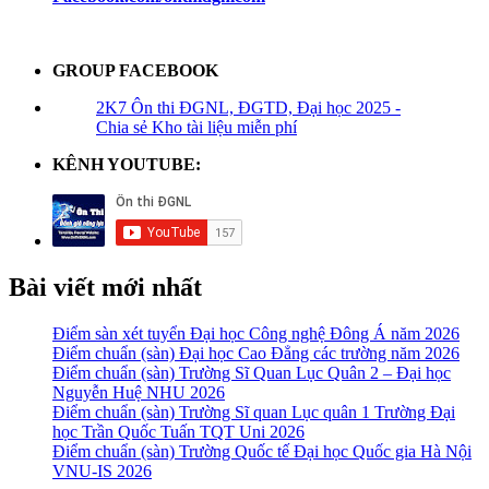
GROUP FACEBOOK
2K7 Ôn thi ĐGNL, ĐGTD, Đại học 2025 -
Chia sẻ Kho tài liệu miễn phí
KÊNH YOUTUBE:
Bài viết mới nhất
Điểm sàn xét tuyển Đại học Công nghệ Đông Á năm 2026
Điểm chuẩn (sàn) Đại học Cao Đẳng các trường năm 2026
Điểm chuẩn (sàn) Trường Sĩ Quan Lục Quân 2 – Đại học
Nguyễn Huệ NHU 2026
Điểm chuẩn (sàn) Trường Sĩ quan Lục quân 1 Trường Đại
học Trần Quốc Tuấn TQT Uni 2026
Điểm chuẩn (sàn) Trường Quốc tế Đại học Quốc gia Hà Nội
VNU-IS 2026