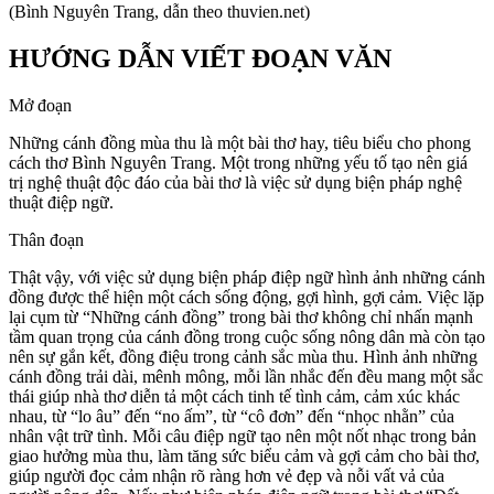
(Bình Nguyên Trang, dẫn theo thuvien.net)
HƯỚNG DẪN VIẾT ĐOẠN VĂN
Mở đoạn
Những cánh đồng mùa thu là một bài thơ hay, tiêu biểu cho phong
cách thơ Bình Nguyên Trang. Một trong những yếu tố tạo nên giá
trị nghệ thuật độc đáo của bài thơ là việc sử dụng biện pháp nghệ
thuật điệp ngữ.
Thân đoạn
Thật vậy, với việc sử dụng biện pháp điệp ngữ hình ảnh những cánh
đồng được thể hiện một cách sống động, gợi hình, gợi cảm. Việc lặp
lại cụm từ “Những cánh đồng” trong bài thơ không chỉ nhấn mạnh
tầm quan trọng của cánh đồng trong cuộc sống nông dân mà còn tạo
nên sự gắn kết, đồng điệu trong cảnh sắc mùa thu. Hình ảnh những
cánh đồng trải dài, mênh mông, mỗi lần nhắc đến đều mang một sắc
thái giúp nhà thơ diễn tả một cách tinh tế tình cảm, cảm xúc khác
nhau, từ “lo âu” đến “no ấm”, từ “cô đơn” đến “nhọc nhằn” của
nhân vật trữ tình. Mỗi câu điệp ngữ tạo nên một nốt nhạc trong bản
giao hưởng mùa thu, làm tăng sức biểu cảm và gợi cảm cho bài thơ,
giúp người đọc cảm nhận rõ ràng hơn vẻ đẹp và nỗi vất vả của