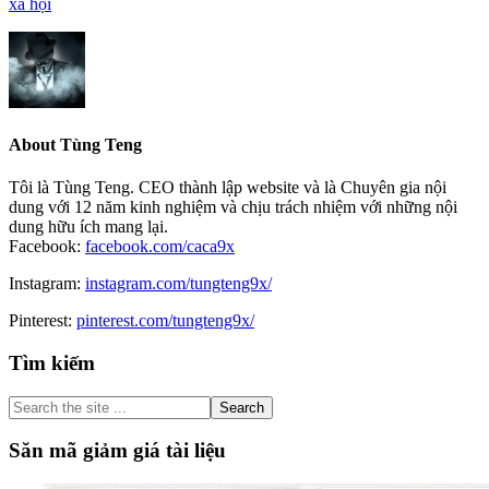
xã hội
About
Tùng Teng
Tôi là Tùng Teng. CEO thành lập website và là Chuyên gia nội
dung với 12 năm kinh nghiệm và chịu trách nhiệm với những nội
dung hữu ích mang lại.
Facebook:
facebook.com/caca9x
Instagram:
instagram.com/tungteng9x/
Pinterest:
pinterest.com/tungteng9x/
Primary
Tìm kiếm
Sidebar
Search
the
site
Săn mã giảm giá tài liệu
...