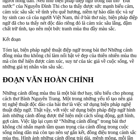
người nông dân. Nếu như biện pháp điệp ngữ trong bài thơ “Đất
nước” của Nguyễn Đình Thi cho ta thấy được sức mạnh biểu cảm,
cảm xúc sâu sắc về tình yêu quê hương, niềm tự hào dân tộc và sự
hy sinh cao cả của người Việt Nam, thì ở bài thơ này, biện pháp điệp
ngữ đã cho ta thấy nét độc đáo riêng đó là cảm xúc sâu lắng, đậm
chất trữ tình, tạo nên một bức tranh mùa thu đầy màu sắc.
Kết đoạn
Tóm lại, biện pháp nghệ thuật điệp ngữ trong bài thơ Những cánh
đồng mùa thu không chỉ làm nổi bật vẻ đẹp của thiên nhiên mùa thu
mà còn thể hiện được cảm xúc, suy tư của tác giả về cuộc sống, về
những giá trị nhân văn sâu sắc.
ĐOẠN VĂN HOÀN CHỈNH
Những cánh đồng mùa thu là một bài thơ hay, tiêu biểu cho phong
cách thơ Bình Nguyên Trang. Một trong những yếu tố tạo nên giá
trị nghệ thuật độc đáo của bài thơ là việc sử dụng biện pháp nghệ
thuật điệp ngữ. Thật vậy, với việc sử dụng biện pháp điệp ngữ hình
ảnh những cánh đồng được thể hiện một cách sống động, gợi hình,
gợi cảm. Việc lặp lại cụm từ “Những cánh đồng” trong bài thơ
không chỉ nhấn mạnh tầm quan trọng của cánh đồng trong cuộc
sống nông dân mà còn tạo nên sự gắn kết, đồng điệu trong cảnh sắc
mùa thu. Hình ảnh những cánh đồng trải dài, mênh mông, mỗi lần