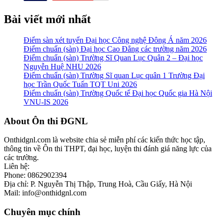
Bài viết mới nhất
Điểm sàn xét tuyển Đại học Công nghệ Đông Á năm 2026
Điểm chuẩn (sàn) Đại học Cao Đẳng các trường năm 2026
Điểm chuẩn (sàn) Trường Sĩ Quan Lục Quân 2 – Đại học
Nguyễn Huệ NHU 2026
Điểm chuẩn (sàn) Trường Sĩ quan Lục quân 1 Trường Đại
học Trần Quốc Tuấn TQT Uni 2026
Điểm chuẩn (sàn) Trường Quốc tế Đại học Quốc gia Hà Nội
VNU-IS 2026
Footer
About Ôn thi ĐGNL
Onthidgnl.com là website chia sẻ miễn phí các kiến thức học tập,
thông tin về Ôn thi THPT, đại học, luyện thi đánh giá năng lực của
các trường.
Liên hệ:
Phone: 0862902394
Địa chỉ: P. Nguyễn Thị Thập, Trung Hoà, Cầu Giấy, Hà Nội
Mail: info@onthidgnl.com
Chuyên mục chính