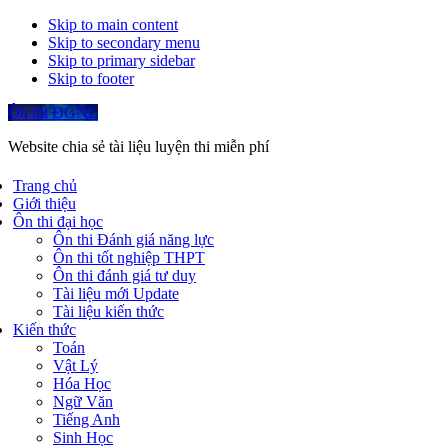
Skip to main content
Skip to secondary menu
Skip to primary sidebar
Skip to footer
Ôn thi ĐGNL
Website chia sẻ tài liệu luyện thi miễn phí
Trang chủ
Giới thiệu
Ôn thi đại học
Ôn thi Đánh giá năng lực
Ôn thi tốt nghiệp THPT
Ôn thi đánh giá tư duy
Tài liệu mới Update
Tài liệu kiến thức
Kiến thức
Toán
Vật Lý
Hóa Học
Ngữ Văn
Tiếng Anh
Sinh Học