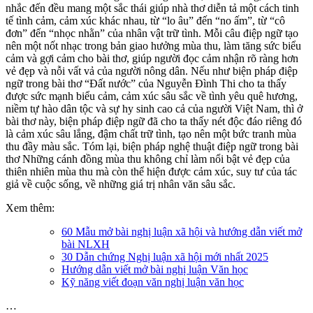
nhắc đến đều mang một sắc thái giúp nhà thơ diễn tả một cách tinh
tế tình cảm, cảm xúc khác nhau, từ “lo âu” đến “no ấm”, từ “cô
đơn” đến “nhọc nhằn” của nhân vật trữ tình. Mỗi câu điệp ngữ tạo
nên một nốt nhạc trong bản giao hưởng mùa thu, làm tăng sức biểu
cảm và gợi cảm cho bài thơ, giúp người đọc cảm nhận rõ ràng hơn
vẻ đẹp và nỗi vất vả của người nông dân. Nếu như biện pháp điệp
ngữ trong bài thơ “Đất nước” của Nguyễn Đình Thi cho ta thấy
được sức mạnh biểu cảm, cảm xúc sâu sắc về tình yêu quê hương,
niềm tự hào dân tộc và sự hy sinh cao cả của người Việt Nam, thì ở
bài thơ này, biện pháp điệp ngữ đã cho ta thấy nét độc đáo riêng đó
là cảm xúc sâu lắng, đậm chất trữ tình, tạo nên một bức tranh mùa
thu đầy màu sắc. Tóm lại, biện pháp nghệ thuật điệp ngữ trong bài
thơ Những cánh đồng mùa thu không chỉ làm nổi bật vẻ đẹp của
thiên nhiên mùa thu mà còn thể hiện được cảm xúc, suy tư của tác
giả về cuộc sống, về những giá trị nhân văn sâu sắc.
Xem thêm:
60 Mẫu mở bài nghị luận xã hội và hướng dẫn viết mở
bài NLXH
30 Dẫn chứng Nghị luận xã hội mới nhất 2025
Hướng dẫn viết mở bài nghị luận Văn học
Kỹ năng viết đoạn văn nghị luận văn học
…