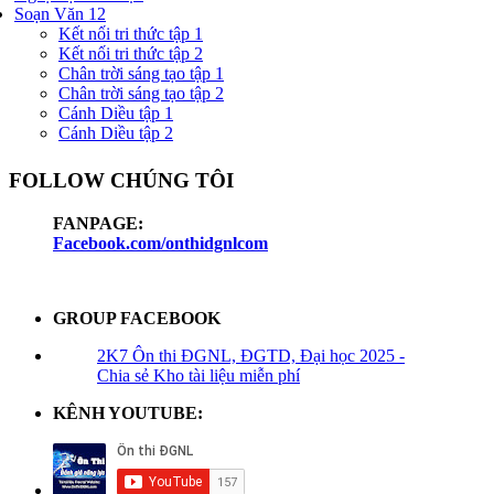
Soạn Văn 12
Kết nối tri thức tập 1
Kết nối tri thức tập 2
Chân trời sáng tạo tập 1
Chân trời sáng tạo tập 2
Cánh Diều tập 1
Cánh Diều tập 2
FOLLOW CHÚNG TÔI
FANPAGE:
Facebook.com/onthidgnlcom
GROUP FACEBOOK
2K7 Ôn thi ĐGNL, ĐGTD, Đại học 2025 -
Chia sẻ Kho tài liệu miễn phí
KÊNH YOUTUBE: