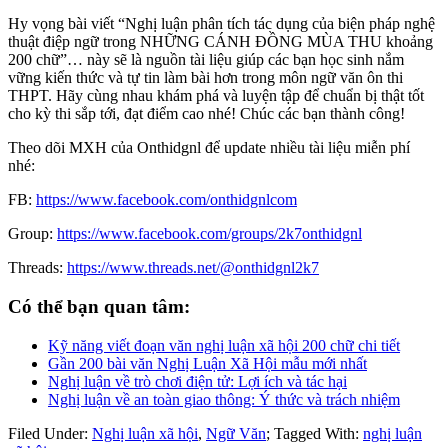
Hy vọng bài viết “Nghị luận phân tích tác dụng của biện pháp nghệ
thuật điệp ngữ trong NHỮNG CÁNH ĐỒNG MÙA THU khoảng
200 chữ”… này sẽ là nguồn tài liệu giúp các bạn học sinh nắm
vững kiến thức và tự tin làm bài hơn trong môn ngữ văn ôn thi
THPT. Hãy cùng nhau khám phá và luyện tập để chuẩn bị thật tốt
cho kỳ thi sắp tới, đạt điểm cao nhé! Chúc các bạn thành công!
Theo dõi MXH của Onthidgnl để update nhiều tài liệu miễn phí
nhé:
FB:
https://www.facebook.com/onthidgnlcom
Group:
https://www.facebook.com/groups/2k7onthidgnl
Threads:
https://www.threads.net/@onthidgnl2k7
Có thể bạn quan tâm:
Kỹ năng viết đoạn văn nghị luận xã hội 200 chữ chi tiết
Gần 200 bài văn Nghị Luận Xã Hội mẫu mới nhất
Nghị luận về trò chơi điện tử: Lợi ích và tác hại
Nghị luận về an toàn giao thông: Ý thức và trách nhiệm
Filed Under:
Nghị luận xã hội
,
Ngữ Văn
;
Tagged With:
nghị luận