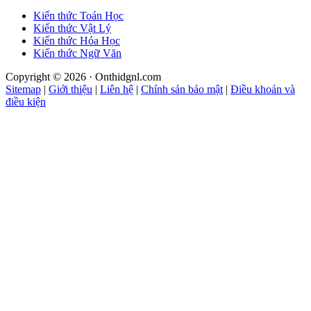
Kiến thức Toán Học
Kiến thức Vật Lý
Kiến thức Hóa Học
Kiến thức Ngữ Văn
Copyright © 2026 · Onthidgnl.com
Sitemap
|
Giới thiệu
|
Liên hệ
|
Chính sản bảo mật
|
Điều khoản và
điều kiện