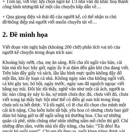
+ Tóm lại, với việc lựa chọn ngôi kể 1/3 nhà văn đã khắc hoạ thành
công hình tượng/đã kể một câu chuyện hấp dẫn về…
+ Qua giọng điệu và thái độ của người kể, có thể nhận ra chủ
đề/thông điệp mà người viết muốn chuyển tải về…
2. Đề minh họa
Viết đoạn văn nghị luận (khoảng 200 chữ) phân tích vai trò của
người kể chuyện trong đoạn trích sau:
Khoảng bảy rưỡi, cha, mẹ ăn sáng. Rồi cha tôi ngồi vào bàn, cái
bàn mà tôi học bây giờ, ngày ấy ít ai dám đến gần khi cha đang viết.
Trên bàn đầy giấy và sách, lâu lâu bình mực quên không đậy đổ
một lần, khi ấy loạn cả nhà. Không ngày nào cha không ngồi viết,
cả khi gãy tay, bó bột, ngày trước, ngày sau đã nguệch ngoạc viết
bằng tay trái. Đôi lúc tôi thấy, nghề văn như một cái ách, người ta
lúc nào cũng áy náy lo âu, sợ mình chưa đọc đủ, chưa viết đủ, chưa
viết xong lại thấy bực bội như thể có điều gì oan trái trong lòng
chưa nói ra hết được. Và tôi nghĩ, có lẽ cha tôi chọn cho mình một
cái ách nặng. Cha luôn luôn tất bật, yêu hoa cỏ nhưng chưa bao giờ
dám bỏ hàng giờ ra để ngồi uống trà thưởng hoa. Cha sợ những
quán cà phê, nhìn chúng như nhìn những nấm mồ chôn thì giờ. Chỉ
những đêm rằm, vườn nhà tôi đầy trăng, cha bảo: “Tắt đèn! Ra
ngoài hè ngồi xem!”. Chị em tôi theo ra, ngồi khen trăng được vài