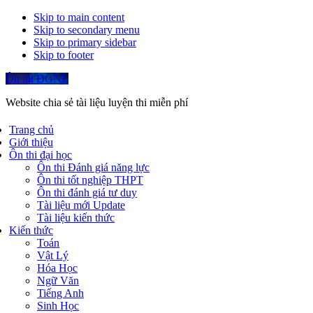
Skip to main content
Skip to secondary menu
Skip to primary sidebar
Skip to footer
Ôn thi ĐGNL
Website chia sẻ tài liệu luyện thi miễn phí
Trang chủ
Giới thiệu
Ôn thi đại học
Ôn thi Đánh giá năng lực
Ôn thi tốt nghiệp THPT
Ôn thi đánh giá tư duy
Tài liệu mới Update
Tài liệu kiến thức
Kiến thức
Toán
Vật Lý
Hóa Học
Ngữ Văn
Tiếng Anh
Sinh Học