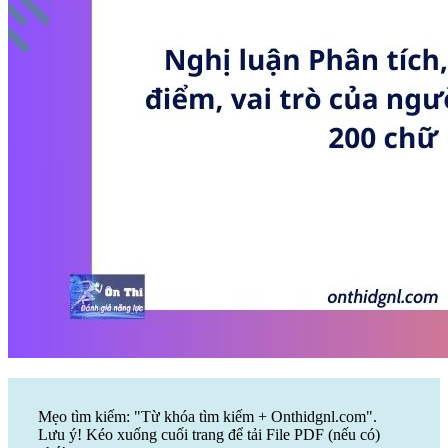
Mẹo tìm kiếm: "Từ khóa tìm kiếm + Onthidgnl.com".
Lưu ý! Kéo xuống cuối trang để tải File PDF (nếu có)