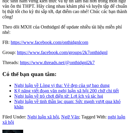
học sinh nắm vững kiến thức và tự tin làm bài hơn trong môn ngữ
văn ôn thi THPT. Hãy cùng nhau khám phá và luyện tập để chuẩn
bị thật tốt cho kỳ thi sắp tới, đạt điểm cao nhé! Chúc các bạn thành
công!
Theo dõi MXH của Onthidgnl để update nhiều tài liệu miễn phí
nhé:
FB:
https://www.facebook.com/onthidgnlcom
Group:
https://www.facebook.com/groups/2k7onthidgnl
Threads:
https://www.threads.net/@onthidgnl2k7
Có thể bạn quan tâm:
Nghị luận về Lòng vị tha: Vẻ đẹp của sự bao dung
Kỹ năng viết đoạn văn nghị luận xã hội 200 chữ chi tiết
Nghị luận về trò chơi điện tử: Lợi ích và tác hại
Nghị luận về tinh thần lạc quan: Sức mạnh vượt qua khó
khăn
Filed Under:
Nghị luận xã hội
,
Ngữ Văn
;
Tagged With:
nghị luận
xã hội