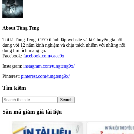
About
Tùng Teng
Tôi là Tùng Teng. CEO thành lập website và là Chuyên gia nội
dung với 12 năm kinh nghiệm và chịu trách nhiệm với những nội
dung hữu ích mang lại.
Facebook:
facebook.com/caca9x
Instagram:
instagram.com/tungteng9x/
Pinterest:
pinterest.com/tungteng9x/
Primary
Tìm kiếm
Sidebar
Search
the
site
Săn mã giảm giá tài liệu
...