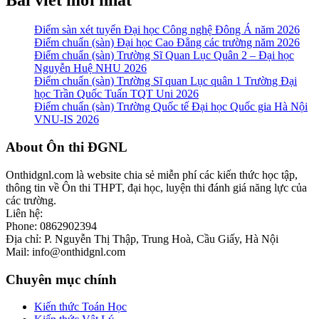
Điểm sàn xét tuyển Đại học Công nghệ Đông Á năm 2026
Điểm chuẩn (sàn) Đại học Cao Đẳng các trường năm 2026
Điểm chuẩn (sàn) Trường Sĩ Quan Lục Quân 2 – Đại học
Nguyễn Huệ NHU 2026
Điểm chuẩn (sàn) Trường Sĩ quan Lục quân 1 Trường Đại
học Trần Quốc Tuấn TQT Uni 2026
Điểm chuẩn (sàn) Trường Quốc tế Đại học Quốc gia Hà Nội
VNU-IS 2026
Footer
About Ôn thi ĐGNL
Onthidgnl.com là website chia sẻ miễn phí các kiến thức học tập,
thông tin về Ôn thi THPT, đại học, luyện thi đánh giá năng lực của
các trường.
Liên hệ:
Phone: 0862902394
Địa chỉ: P. Nguyễn Thị Thập, Trung Hoà, Cầu Giấy, Hà Nội
Mail: info@onthidgnl.com
Chuyên mục chính
Kiến thức Toán Học