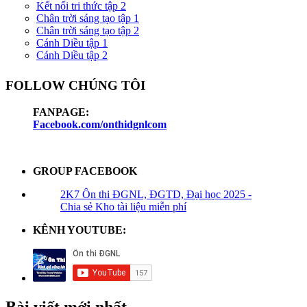
Kết nối tri thức tập 2
Chân trời sáng tạo tập 1
Chân trời sáng tạo tập 2
Cánh Diều tập 1
Cánh Diều tập 2
FOLLOW CHÚNG TÔI
FANPAGE:
Facebook.com/onthidgnlcom
GROUP FACEBOOK
2K7 Ôn thi ĐGNL, ĐGTD, Đại học 2025 -
Chia sẻ Kho tài liệu miễn phí
KÊNH YOUTUBE:
Bài viết mới nhất