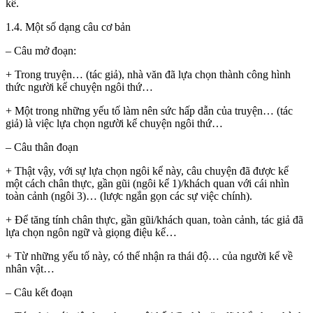
kể.
1.4. Một số dạng câu cơ bản
– Câu mở đoạn:
+ Trong truyện… (tác giả), nhà văn đã lựa chọn thành công hình
thức người kể chuyện ngôi thứ…
+ Một trong những yếu tố làm nên sức hấp dẫn của truyện… (tác
giả) là việc lựa chọn người kể chuyện ngôi thứ…
– Câu thân đoạn
+ Thật vậy, với sự lựa chọn ngôi kể này, câu chuyện đã được kể
một cách chân thực, gần gũi (ngôi kể 1)/khách quan với cái nhìn
toàn cảnh (ngôi 3)… (lược ngắn gọn các sự việc chính).
+ Để tăng tính chân thực, gần gũi/khách quan, toàn cảnh, tác giả đã
lựa chọn ngôn ngữ và giọng điệu kể…
+ Từ những yếu tố này, có thể nhận ra thái độ… của người kể về
nhân vật…
– Câu kết đoạn