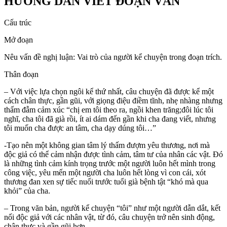
HƯỚNG DẪN VIẾT ĐOẠN VĂN
Cấu trúc
Mở đoạn
Nêu vấn đề nghị luận: Vai trò của người kể chuyện trong đoạn trích.
Thân đoạn
– Với việc lựa chọn ngôi kể thứ nhất, câu chuyện đã được kể một
cách chân thực, gần gũi, với giọng điệu điềm tĩnh, nhẹ nhàng nhưng
thấm đẫm cảm xúc “chị em tôi theo ra, ngồi khen trăng;đôi lúc tôi
nghĩ, cha tôi đã già rồi, ít ai dám đến gần khi cha đang viết, nhưng
tôi muốn cha được an tâm, cha dạy dúng tôi…”
-Tạo nên một không gian tâm lý thấm đượm yêu thương, nơi mà
độc giả có thể cảm nhận được tình cảm, tâm tư của nhân các vật. Đó
là những tình cảm kính trọng trước một người luôn hết mình trong
công việc, yêu mến một người cha luôn hết lòng vì con cái, xót
thương đan xen sự tiếc nuối trước tuổi già bệnh tật “khó mà qua
khỏi” của cha.
– Trong văn bản, người kể chuyện “tôi” như một người dẫn dắt, kết
nối độc giả với các nhân vật, từ đó, câu chuyện trở nên sinh động,
chân thực và gần gũi hơn.