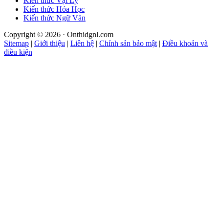
Kiến thức Vật Lý
Kiến thức Hóa Học
Kiến thức Ngữ Văn
Copyright © 2026 · Onthidgnl.com
Sitemap
|
Giới thiệu
|
Liên hệ
|
Chính sản bảo mật
|
Điều khoản và
điều kiện