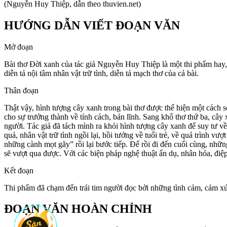
(Nguyễn Huy Thiệp, dẫn theo thuvien.net)
HƯỚNG DẪN VIẾT ĐOẠN VĂN
Mở đoạn
Bài thơ Đời xanh của tác giả Nguyễn Huy Thiệp là một thi phẩm hay,
diễn tả nội tâm nhân vật trữ tình, diễn tả mạch thơ của cả bài.
Thân đoạn
Thật vậy, hình tượng cây xanh trong bài thơ được thể hiện một cách 
cho sự trưởng thành về tính cách, bản lĩnh. Sang khổ thơ thứ ba, câ
người. Tác giả đã tách mình ra khỏi hình tượng cây xanh để suy tư v
quả, nhân vật trữ tình ngồi lại, hồi tưởng về tuổi trẻ, về quá trình 
những cành mọt gãy” rồi lại bước tiếp. Để rồi đi đến cuối cùng, nhữn
sẽ vượt qua được. Với các biện pháp nghệ thuật ẩn dụ, nhân hóa, đi
Kết đoạn
Thi phẩm đã chạm đến trái tim người đọc bởi những tình cảm, cảm xúc 
ĐOẠN VĂN HOÀN CHỈNH