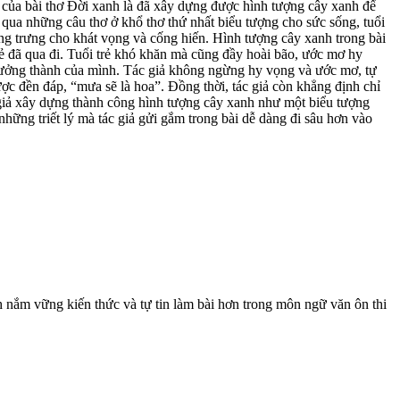
g của bài thơ Đời xanh là đã xây dựng được hình tượng cây xanh để
g qua những câu thơ ở khổ thơ thứ nhất biểu tượng cho sức sống, tuổi
ợng trưng cho khát vọng và cống hiến. Hình tượng cây xanh trong bài
rẻ đã qua đi. Tuổi trẻ khó khăn mà cũng đầy hoài bão, ước mơ hy
ể trưởng thành của mình. Tác giả không ngừng hy vọng và ước mơ, tự
ược đền đáp, “mưa sẽ là hoa”. Đồng thời, tác giả còn khẳng định chỉ
c giả xây dựng thành công hình tượng cây xanh như một biểu tượng
ững triết lý mà tác giả gửi gắm trong bài dễ dàng đi sâu hơn vào
 nắm vững kiến thức và tự tin làm bài hơn trong môn ngữ văn ôn thi