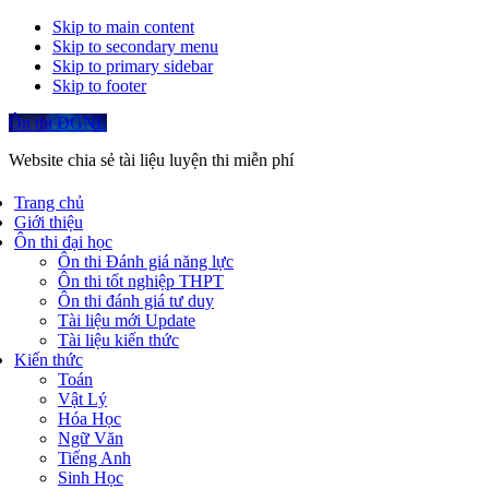
Skip to main content
Skip to secondary menu
Skip to primary sidebar
Skip to footer
Ôn thi ĐGNL
Website chia sẻ tài liệu luyện thi miễn phí
Trang chủ
Giới thiệu
Ôn thi đại học
Ôn thi Đánh giá năng lực
Ôn thi tốt nghiệp THPT
Ôn thi đánh giá tư duy
Tài liệu mới Update
Tài liệu kiến thức
Kiến thức
Toán
Vật Lý
Hóa Học
Ngữ Văn
Tiếng Anh
Sinh Học