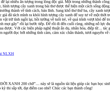
 để lại nhiều ấn tượng trong lòng độc giả. Một trong những thành côn
vậy, hình tượng cây xanh trong bài thơ được thể hiện một cách sống độn
trưởng thành về tính cách, bản lĩnh. Sang khổ thơ thứ ba, cây xanh tư
 giả đã tách mình ra khỏi hình tượng cây xanh để suy tư về một thời t
vật trữ tình ngồi lại, hồi tưởng về tuổi trẻ, về quá trình vượt khó đ
nh mọt gãy” rồi lại bước tiếp. Để rồi đi đến cuối cùng, những nỗ lực đ
 qua được. Với các biện pháp nghệ thuật ẩn dụ, nhân hóa, điệp từ… tá
m người đọc bởi những tình cảm, cảm xúc chân thành, tươi nguyên về nh
 bài NLXH
i ĐỜI XANH 200 chữ”… này sẽ là nguồn tài liệu giúp các bạn học sinh
kỳ thi sắp tới, đạt điểm cao nhé! Chúc các bạn thành công!