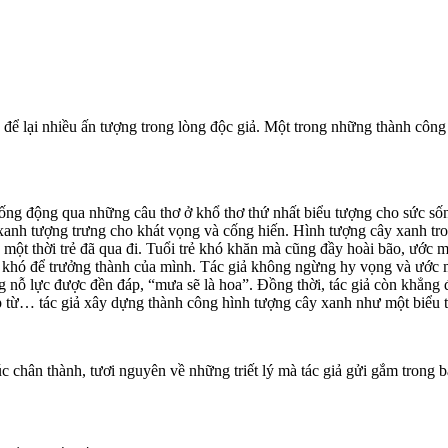
 để lại nhiều ấn tượng trong lòng độc giả. Một trong những thành côn
sống động qua những câu thơ ở khổ thơ thứ nhất biểu tượng cho sức sốn
y xanh tượng trưng cho khát vọng và cống hiến. Hình tượng cây xanh tr
ề một thời trẻ đã qua đi. Tuổi trẻ khó khăn mà cũng đầy hoài bão, ước
vượt khó để trưởng thành của mình. Tác giả không ngừng hy vọng và ước 
g nỗ lực được đền đáp, “mưa sẽ là hoa”. Đồng thời, tác giả còn khẳng đ
ệp từ… tác giả xây dựng thành công hình tượng cây xanh như một biểu 
chân thành, tươi nguyên về những triết lý mà tác giả gửi gắm trong bà