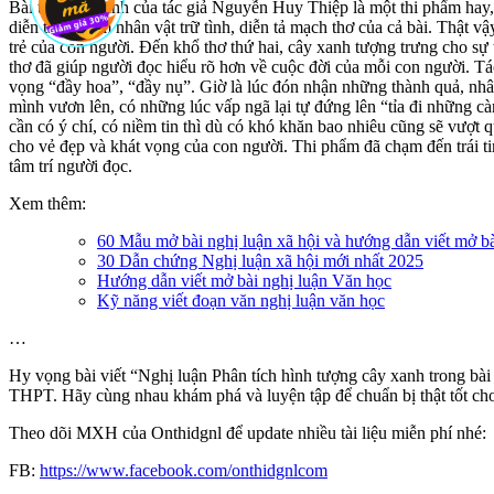
Bài thơ Đời xanh của tác giả Nguyễn Huy Thiệp là một thi phẩm hay,
diễn tả nội tâm nhân vật trữ tình, diễn tả mạch thơ của cả bài. Thật 
trẻ của con người. Đến khổ thơ thứ hai, cây xanh tượng trưng cho sự 
thơ đã giúp người đọc hiểu rõ hơn về cuộc đời của mỗi con người. Tác
vọng “đầy hoa”, “đầy nụ”. Giờ là lúc đón nhận những thành quả, nhân 
mình vươn lên, có những lúc vấp ngã lại tự đứng lên “tỉa đi những cà
cần có ý chí, có niềm tin thì dù có khó khăn bao nhiêu cũng sẽ vượt
cho vẻ đẹp và khát vọng của con người. Thi phẩm đã chạm đến trái ti
tâm trí người đọc.
Xem thêm:
60 Mẫu mở bài nghị luận xã hội và hướng dẫn viết mở
30 Dẫn chứng Nghị luận xã hội mới nhất 2025
Hướng dẫn viết mở bài nghị luận Văn học
Kỹ năng viết đoạn văn nghị luận văn học
…
Hy vọng bài viết “Nghị luận Phân tích hình tượng cây xanh trong bà
THPT. Hãy cùng nhau khám phá và luyện tập để chuẩn bị thật tốt cho 
Theo dõi MXH của Onthidgnl để update nhiều tài liệu miễn phí nhé:
FB:
https://www.facebook.com/onthidgnlcom