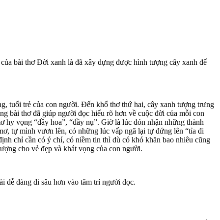
g của bài thơ Đời xanh là đã xây dựng được hình tượng cây xanh để
g, tuổi trẻ của con người. Đến khổ thơ thứ hai, cây xanh tượng trưng
ong bài thơ đã giúp người đọc hiểu rõ hơn về cuộc đời của mỗi con
 mơ hy vọng “đầy hoa”, “đầy nụ”. Giờ là lúc đón nhận những thành
mơ, tự mình vươn lên, có những lúc vấp ngã lại tự đứng lên “tỉa đi
ịnh chỉ cần có ý chí, có niềm tin thì dù có khó khăn bao nhiêu cũng
tượng cho vẻ đẹp và khát vọng của con người.
i dễ dàng đi sâu hơn vào tâm trí người đọc.