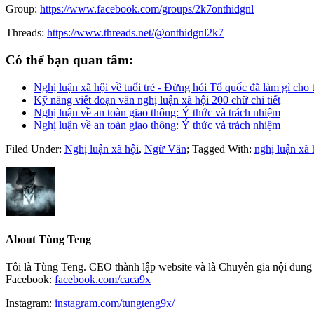
Group:
https://www.facebook.com/groups/2k7onthidgnl
Threads:
https://www.threads.net/@onthidgnl2k7
Có thể bạn quan tâm:
Nghị luận xã hội về tuổi trẻ - Đừng hỏi Tổ quốc đã làm gì cho 
Kỹ năng viết đoạn văn nghị luận xã hội 200 chữ chi tiết
Nghị luận về an toàn giao thông: Ý thức và trách nhiệm
Nghị luận về an toàn giao thông: Ý thức và trách nhiệm
Filed Under:
Nghị luận xã hội
,
Ngữ Văn
;
Tagged With:
nghị luận xã 
About
Tùng Teng
Tôi là Tùng Teng. CEO thành lập website và là Chuyên gia nội dung 
Facebook:
facebook.com/caca9x
Instagram:
instagram.com/tungteng9x/